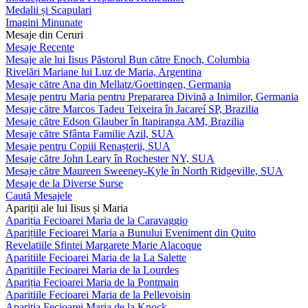
Medalii și Scapulari
Imagini Minunate
Mesaje din Ceruri
Mesaje Recente
Mesaje ale lui Iisus Păstorul Bun către Enoch, Columbia
Rivelări Mariane lui Luz de Maria, Argentina
Mesaje către Ana din Mellatz/Goettingen, Germania
Mesaje pentru Maria pentru Prepararea Divină a Inimilor, Germania
Mesaje către Marcos Tadeu Teixeira în Jacareí SP, Brazilia
Mesaje către Edson Glauber în Itapiranga AM, Brazilia
Mesaje către Sfânta Familie Azil, SUA
Mesaje pentru Copiii Renașterii, SUA
Mesaje către John Leary în Rochester NY, SUA
Mesaje către Maureen Sweeney-Kyle în North Ridgeville, SUA
Mesaje de la Diverse Surse
Caută Mesajele
Apariții ale lui Iisus și Maria
Apariția Fecioarei Maria de la Caravaggio
Aparițiile Fecioarei Maria a Bunului Eveniment din Quito
Revelatiile Sfintei Margarete Marie Alacoque
Aparitiile Fecioarei Maria de la La Salette
Aparitiile Fecioarei Maria de la Lourdes
Apariția Fecioarei Maria de la Pontmain
Aparitiile Fecioarei Maria de la Pellevoisin
Apariția Fecioarei Maria de la Knock