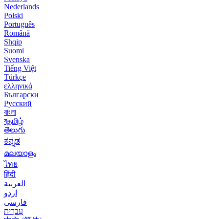
Nederlands
Polski
Português
Română
Shqip
Suomi
Svenska
Tiếng Việt
Türkçe
ελληνικά
Български
Русский
বাংলা
বதமிழ்
తెలుగు
ಕನ್ನಡ
മലയാളം
ไทย
हिंदी
العربية
اردو
فارسی
עִברִית