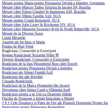
Mesaje pentru Maria pentru Prepararea Divină a Inimilor, Germania
Mesaje către Marcos Tadeu Teixeira în Jacareí SP, Brazilia
Mesaje către Edson Glauber în Itapiranga AM, Brazilia
Mesaje către Sfânta Familie Azil, SUA
Mesaje pentru Copiii Renașterii, SUA
Mesaje către John Leary în Rochester NY, SUA
Mesaje către Maureen Sweeney-Kyle în North Ridgeville, SUA
Mesaje de la Diverse Surse
Caută Mesajele
Apariții ale lui Iisus și Maria
Pagina de Bun Venit
Rugăciuni, Consacrări și Exorcizmi
Regina Rugăciunii: Rozariul Sfânt
🌹
Diverse Rugăciuni, Consacrări și Exorcizme
Rugăciuni de la Isus Pășunitorul Bun către Enoch
Rugăciuni pentru Prepararea Divină a Inimilor
Rugăciuni ale Sfintei Familii Azil
Rugăciuni din alte Rivelări
Crusada Rugăciunii
Rugăciuni de la Maica Domnului din Jacarei
Devoțiune către Inima Castă a Sfântului Iosif
Rugăciuni pentru a se Uni cu Dragoste Sfântă
Flacăra de Dragoste a Inimii Imaculate a Mariei
†
†
†
Cele Douăzeci și Patru de Ore ale Pasiunii Domnului Nostru Isu
Instrucțiuni pentru Prepararea Remediilor