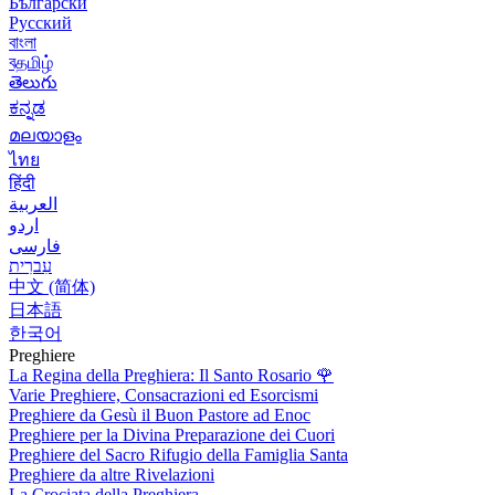
Български
Русский
বাংলা
বதமிழ்
తెలుగు
ಕನ್ನಡ
മലയാളം
ไทย
हिंदी
العربية
اردو
فارسی
עִברִית
中文 (简体)
日本語
한국어
Preghiere
La Regina della Preghiera: Il Santo Rosario
🌹
Varie Preghiere, Consacrazioni ed Esorcismi
Preghiere da Gesù il Buon Pastore ad Enoc
Preghiere per la Divina Preparazione dei Cuori
Preghiere del Sacro Rifugio della Famiglia Santa
Preghiere da altre Rivelazioni
La Crociata della Preghiera