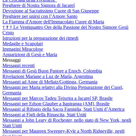
Preghiere di Nostra Signora di Jacareí
Devozione al Sacratissimo Cuore di San Giuseppe
Preghiere per unirsi con l’Amore Santo
La Fiamma d'Amore dell'Immacolato Cuore di Maria
†
†
†
Le Ventiquattro Ore della Passione del Nostro Signore Gesù
Cristo
Istruzioni per la preparazione dei rimedi
Medaglie e Scapolari
Immagini Miracolose
Apparizioni di Gesù e Maria
Messaggi
Messaggi recenti
Messaggi di Gesù Buon Pastore a Enoch, Colombia
Rivelazioni Mariane a Luz de María, Argentina
Messaggi ad Anne di Mellatz/Gottinga, Germania
Messaggi per Maria relativi alla Divina Preparazione dei Cuori,
Germania
Messaggi per Marcos Tadeu Teixeira a Jacareí SP, Brasile
Messaggi per Edson Glauber a Itapiranga (AM], Brasile
Messaggi al Rifugio della Sacra Famiglia, Stati Uniti d’America
Messaggi ai Figli della Rinascita, Stati Uniti
Messaggi a John Leary di Rochester, nello stato di New York, negli
Stati Uniti
Messaggi per Maureen Sweeney-Kyle a North Ridgeville, negli