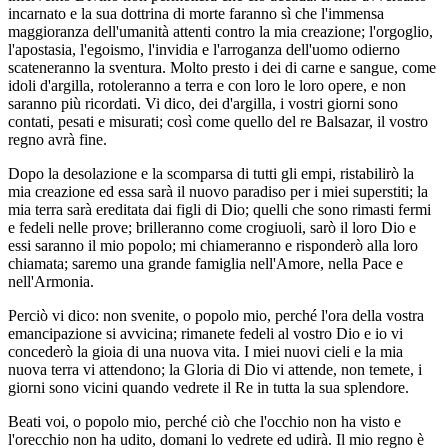
incarnato e la sua dottrina di morte faranno sì che l'immensa
maggioranza dell'umanità attenti contro la mia creazione; l'orgoglio,
l'apostasia, l'egoismo, l'invidia e l'arroganza dell'uomo odierno
scateneranno la sventura. Molto presto i dei di carne e sangue, come
idoli d'argilla, rotoleranno a terra e con loro le loro opere, e non
saranno più ricordati. Vi dico, dei d'argilla, i vostri giorni sono
contati, pesati e misurati; così come quello del re Balsazar, il vostro
regno avrà fine.
Dopo la desolazione e la scomparsa di tutti gli empi, ristabilirò la
mia creazione ed essa sarà il nuovo paradiso per i miei superstiti; la
mia terra sarà ereditata dai figli di Dio; quelli che sono rimasti fermi
e fedeli nelle prove; brilleranno come crogiuoli, sarò il loro Dio e
essi saranno il mio popolo; mi chiameranno e risponderò alla loro
chiamata; saremo una grande famiglia nell'Amore, nella Pace e
nell'Armonia.
Perciò vi dico: non svenite, o popolo mio, perché l'ora della vostra
emancipazione si avvicina; rimanete fedeli al vostro Dio e io vi
concederò la gioia di una nuova vita. I miei nuovi cieli e la mia
nuova terra vi attendono; la Gloria di Dio vi attende, non temete, i
giorni sono vicini quando vedrete il Re in tutta la sua splendore.
Beati voi, o popolo mio, perché ciò che l'occhio non ha visto e
l'orecchio non ha udito, domani lo vedrete ed udirà. Il mio regno è