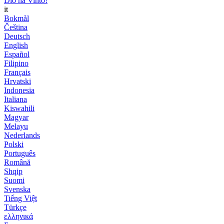
Dio ha Vinto!
it
Bokmål
Čeština
Deutsch
English
Español
Filipino
Français
Hrvatski
Indonesia
Italiana
Kiswahili
Magyar
Melayu
Nederlands
Polski
Português
Română
Shqip
Suomi
Svenska
Tiếng Việt
Türkçe
ελληνικά