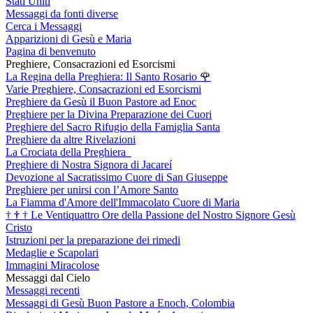
Stati Uniti
Messaggi da fonti diverse
Cerca i Messaggi
Apparizioni di Gesù e Maria
Pagina di benvenuto
Preghiere, Consacrazioni ed Esorcismi
La Regina della Preghiera: Il Santo Rosario
🌹
Varie Preghiere, Consacrazioni ed Esorcismi
Preghiere da Gesù il Buon Pastore ad Enoc
Preghiere per la Divina Preparazione dei Cuori
Preghiere del Sacro Rifugio della Famiglia Santa
Preghiere da altre Rivelazioni
La Crociata della Preghiera
Preghiere di Nostra Signora di Jacareí
Devozione al Sacratissimo Cuore di San Giuseppe
Preghiere per unirsi con l’Amore Santo
La Fiamma d'Amore dell'Immacolato Cuore di Maria
†
†
†
Le Ventiquattro Ore della Passione del Nostro Signore Gesù
Cristo
Istruzioni per la preparazione dei rimedi
Medaglie e Scapolari
Immagini Miracolose
Messaggi dal Cielo
Messaggi recenti
Messaggi di Gesù Buon Pastore a Enoch, Colombia