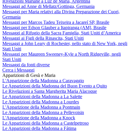
Rivelazioni Mariane a Luz de María, Argentina
Messaggi ad Anne di Mellatz/Gottinga, Germania
Messaggi per Maria relativi alla Divina Preparazione dei Cuori,
Germania
Messaggi per Marcos Tadeu Teixeira a Jacareí SP, Brasile
Messaggi per Edson Glauber a Itapiranga (AM], Brasile
Messaggi al Rifugio della Sacra Famiglia, Stati Uniti d’America
Messaggi ai Figli della Rinascita, Stati Uniti
Messaggi a John Leary di Rochester, nello stato di New York, negli
Stati Uniti
Messaggi per Maureen Sweeney-Kyle a North Ridgeville, negli
Stati Uniti
Messaggi da fonti diverse
Cerca i Messaggi
Apparizioni di Gesù e Maria
L'Apparizione della Madonna a Caravaggio
Le Apparizioni della Madonna del Buon Evento a Quito
Le Rivelazioni a Santa Margherita Maria Alacoque
Le Apparizioni della Madonna a La Salette
Le Apparizioni della Madonna a Lourdes
L'Apparizione della Madonna a Pontmain
Le Apparizioni della Madonna a Pellevoisin
L'Apparizione della Madonna a Knock
Le Apparizioni della Madonna a Castelpetroso
Le Apparizioni della Madonna a Fátima