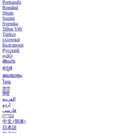
Português
Română
Shqip
Suomi
Svenska
Tiếng Việt
Türkçe
ελληνικά
Български
Русский
தமிழ்
తెలుగు
ಕನ್ನಡ
മലയാളം
ไทย
বাংলা
हिंदी
العربية
اردو
فارسی
עִברִית
中文 (简体)
日本語