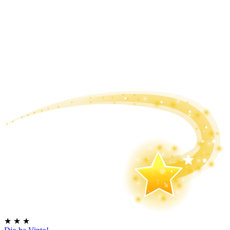
★
★
★