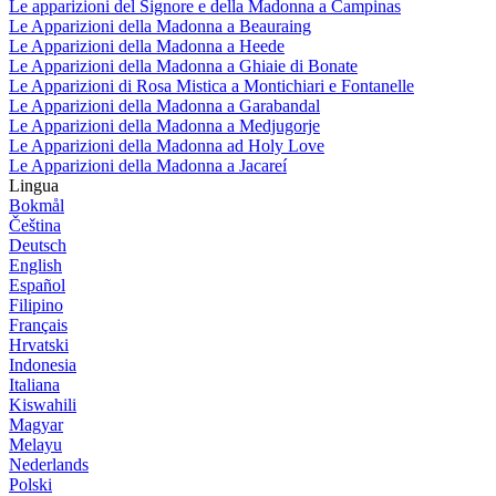
Le apparizioni del Signore e della Madonna a Campinas
Le Apparizioni della Madonna a Beauraing
Le Apparizioni della Madonna a Heede
Le Apparizioni della Madonna a Ghiaie di Bonate
Le Apparizioni di Rosa Mistica a Montichiari e Fontanelle
Le Apparizioni della Madonna a Garabandal
Le Apparizioni della Madonna a Medjugorje
Le Apparizioni della Madonna ad Holy Love
Le Apparizioni della Madonna a Jacareí
Lingua
Bokmål
Čeština
Deutsch
English
Español
Filipino
Français
Hrvatski
Indonesia
Italiana
Kiswahili
Magyar
Melayu
Nederlands
Polski