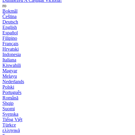
Dumnezeu A Câștigat Victoria!
ro
Bokmål
Čeština
Deutsch
English
Español
Filipino
Français
Hrvatski
Indonesia
Italiana
Kiswahili
Magyar
Melayu
Nederlands
Polski
Português
Română
Shqip
Suomi
Svenska
Tiếng Việt
Türkçe
ελληνικά