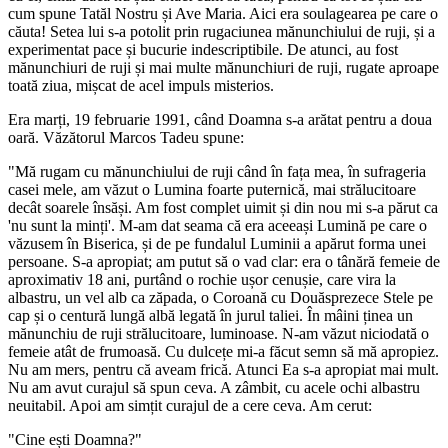
cum spune Tatăl Nostru și Ave Maria. Aici era soulagearea pe care o
căuta! Setea lui s-a potolit prin rugaciunea mănunchiului de ruji, și a
experimentat pace și bucurie indescriptibile. De atunci, au fost
mănunchiuri de ruji și mai multe mănunchiuri de ruji, rugate aproape
toată ziua, mișcat de acel impuls misterios.
Era marți, 19 februarie 1991, când Doamna s-a arătat pentru a doua
oară. Văzătorul Marcos Tadeu spune:
"Mă rugam cu mănunchiului de ruji când în fața mea, în sufrageria
casei mele, am văzut o Lumina foarte puternică, mai strălucitoare
decât soarele însăși. Am fost complet uimit și din nou mi s-a părut ca
'nu sunt la minți'. M-am dat seama că era aceeași Lumină pe care o
văzusem în Biserica, și de pe fundalul Luminii a apărut forma unei
persoane. S-a apropiat; am putut să o vad clar: era o tânără femeie de
aproximativ 18 ani, purtând o rochie ușor cenușie, care vira la
albastru, un vel alb ca zăpada, o Coroană cu Douăsprezece Stele pe
cap și o centură lungă albă legată în jurul taliei. În mâini ținea un
mănunchiu de ruji strălucitoare, luminoase. N-am văzut niciodată o
femeie atât de frumoasă. Cu dulcețe mi-a făcut semn să mă apropiez.
Nu am mers, pentru că aveam frică. Atunci Ea s-a apropiat mai mult.
Nu am avut curajul să spun ceva. A zâmbit, cu acele ochi albastru
neuitabil. Apoi am simțit curajul de a cere ceva. Am cerut:
"Cine ești Doamna?"