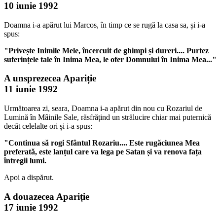
10 iunie 1992
Doamna i-a apărut lui Marcos, în timp ce se rugă la casa sa, și i-a
spus:
"Privește Inimile Mele, încercuit de ghimpi și dureri.... Purtez
suferințele tale în Inima Mea, le ofer Domnului în Inima Mea..."
A unsprezecea Apariție
11 iunie 1992
Următoarea zi, seara, Doamna i-a apărut din nou cu Rozariul de
Lumină în Mâinile Sale, răsfrățind un strălucire chiar mai puternică
decât celelalte ori și i-a spus:
"Continua să rogi Sfântul Rozariu.... Este rugăciunea Mea
preferată, este lanțul care va lega pe Satan și va renova fața
întregii lumi.
Apoi a dispărut.
A douazecea Apariție
17 iunie 1992