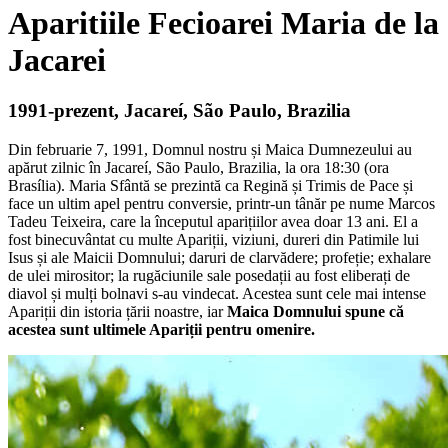
Aparitiile Fecioarei Maria de la
Jacarei
1991-prezent, Jacareí, São Paulo, Brazilia
Din februarie 7, 1991, Domnul nostru și Maica Dumnezeului au
apărut zilnic în Jacareí, São Paulo, Brazilia, la ora 18:30 (ora
Brasília). Maria Sfântă se prezintă ca Regină și Trimis de Pace și
face un ultim apel pentru conversie, printr-un tânăr pe nume Marcos
Tadeu Teixeira, care la începutul aparițiilor avea doar 13 ani. El a
fost binecuvântat cu multe Apariții, viziuni, dureri din Patimile lui
Isus și ale Maicii Domnului; daruri de clarvădere; profeție; exhalare
de ulei mirositor; la rugăciunile sale posedații au fost eliberați de
diavol și mulți bolnavi s-au vindecat. Acestea sunt cele mai intense
Apariții din istoria țării noastre, iar
Maica Domnului spune că
acestea sunt ultimele Apariții pentru omenire.