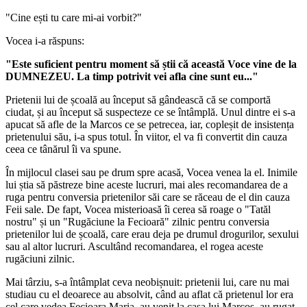
"Cine ești tu care mi-ai vorbit?"
Vocea i-a răspuns:
"Este suficient pentru moment să știi că această Voce vine de la
DUMNEZEU. La timp potrivit vei afla cine sunt eu..."
Prietenii lui de școală au început să gândească că se comportă
ciudat, și au început să suspecteze ce se întâmplă. Unul dintre ei s-a
apucat să afle de la Marcos ce se petrecea, iar, copleșit de insistența
prietenului său, i-a spus totul. În viitor, el va fi convertit din cauza
ceea ce tânărul îi va spune.
În mijlocul clasei sau pe drum spre acasă, Vocea venea la el. Inimile
lui știa să păstreze bine aceste lucruri, mai ales recomandarea de a
ruga pentru conversia prietenilor săi care se răceau de el din cauza
Feii sale. De fapt, Vocea misterioasă îi cerea să roage o "Tatăl
nostru" și un "Rugăciune la Fecioară" zilnic pentru conversia
prietenilor lui de școală, care erau deja pe drumul drogurilor, sexului
sau al altor lucruri. Ascultând recomandarea, el rogea aceste
rugăciuni zilnic.
Mai târziu, s-a întâmplat ceva neobișnuit: prietenii lui, care nu mai
studiau cu el deoarece au absolvit, când au aflat că prietenul lor era
cel care vedea Fecioara Maria, au venit la casa lui Marcos, au rugat