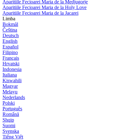
Aparitiile Fecioarei Maria de la Medjugorje
Aparitiile Fecioarei Maria de la Holy Love
Aparitiile Fecioarei Maria de la Jacarei
Limba
Bokmål
Čeština
Deutsch
English
Español
Filipino
Français
Hrvatski
Indonesia
Italiana
Kiswahili
Magyar
Melayu
Nederlands
Polski
Português
Română
Shqip
Suomi
Svenska
Tiếng Việt