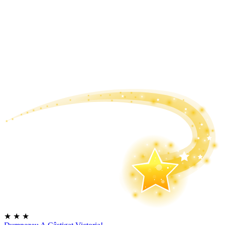
★
★
★