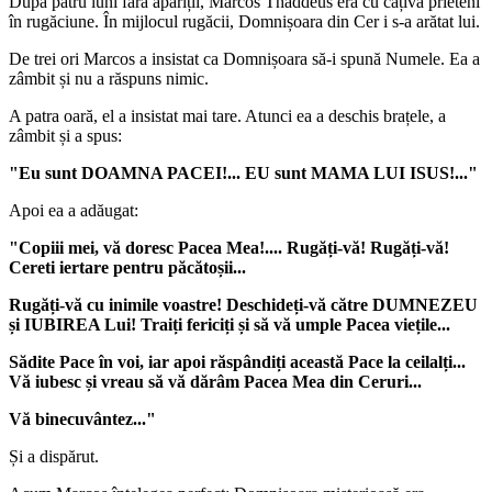
După patru luni fără apariții, Marcos Thaddeus era cu câțiva prieteni
în rugăciune. În mijlocul rugăcii, Domnișoara din Cer i s-a arătat lui.
De trei ori Marcos a insistat ca Domnișoara să-i spună Numele. Ea a
zâmbit și nu a răspuns nimic.
A patra oară, el a insistat mai tare. Atunci ea a deschis brațele, a
zâmbit și a spus:
"Eu sunt DOAMNA PACEI!... EU sunt MAMA LUI ISUS!..."
Apoi ea a adăugat:
"Copiii mei, vă doresc Pacea Mea!.... Rugăți-vă! Rugăți-vă!
Cereti iertare pentru păcătoșii...
Rugăți-vă cu inimile voastre! Deschideți-vă către DUMNEZEU
și IUBIREA Lui! Traiți fericiți și să vă umple Pacea viețile...
Sădite Pace în voi, iar apoi răspândiți această Pace la ceilalți...
Vă iubesc și vreau să vă dărâm Pacea Mea din Ceruri...
Vă binecuvântez..."
Și a dispărut.