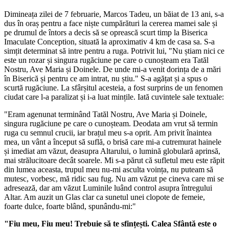
Dimineața zilei de 7 februarie, Marcos Tadeu, un băiat de 13 ani, s-a
dus în oraș pentru a face niște cumpărături la cererea mamei sale și
pe drumul de întors a decis să se oprească scurt timp la Biserica
Imaculate Conception, situată la aproximativ 4 km de casa sa. S-a
simțit determinat să intre pentru a ruga. Potrivit lui, "Nu știam nici ce
este un rozar și singura rugăciune pe care o cunoșteam era Tatăl
Nostru, Ave Maria și Doinele. De unde mi-a venit dorința de a mări
în Biserică și pentru ce am intrat, nu știu." S-a agățat și a spus o
scurtă rugăciune. La sfârșitul acesteia, a fost surprins de un fenomen
ciudat care l-a paralizat și i-a luat mințile. Iată cuvintele sale textuale:
"Eram agenunat terminând Tatăl Nostru, Ave Maria și Doinele,
singura rugăciune pe care o cunoșteam. Deodata am vrut să termin
ruga cu semnul crucii, iar brațul meu s-a oprit. Am privit înaintea
mea, un vânt a început să suflă, o brisă care mi-a cutremurat hainele
și imediat am văzut, deasupra Altarului, o lumină globulară aprinsă,
mai strălucitoare decât soarele. Mi s-a părut că sufletul meu este răpit
din lumea aceasta, trupul meu nu-mi asculta voința, nu puteam să
mutesc, vorbesc, mă ridic sau fug. Nu am văzut pe cineva care mi se
adresează, dar am văzut Luminile luând control asupra întregului
Altar. Am auzit un Glas clar ca sunetul unei clopote de femeie,
foarte dulce, foarte blând, spunându-mi:"
"Fiu meu, Fiu meu! Trebuie să te sfințești. Calea Sfântă este o