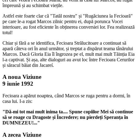
împreună și au schimbat viețile.
Astfel este foarte clar că "Tatăl nostru" și "Rugăciunea la Fecioară"
pe care le-a rogat Marcos zilnic pentru ei, după porunca Vocei
interioare, au fost eficiente în obținerea conversiei lor. Fea realizează
totul!
Chiar și fără a se identifica, Fecioara Strălucitoare a continuat să
apară câteva ori în anul următor, și treptat a dispărut teama tânărului
Marcos. Dacă Gloria Eia îl îngrozea pe el, mult mai mult Tăinția Eia
l-a captivat. Și așa, alte dialoguri au avut loc între Fecioara Cerurilor
și săracul băiat din Jacareí.
A noua Viziune
9 iunie 1992
Fecioara a apărut noaptea, când Marcos se ruga pentru a dormi, în
casa lui. I-a zis:
"Dă-mi tot mai mult inima ta.... Spune copiilor Mei să continue
să se roage cu Dragoste și Încredere; nu pierdeți Speranța în
DUMNEZEU!..."
A zecea Viziune