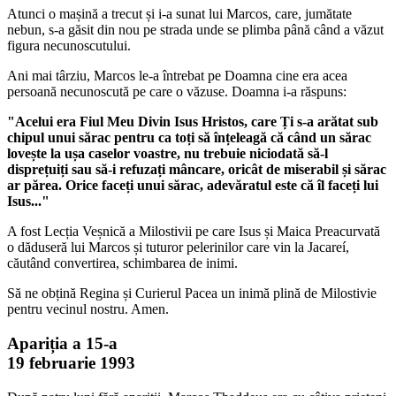
Atunci o mașină a trecut și i-a sunat lui Marcos, care, jumătate
nebun, s-a găsit din nou pe strada unde se plimba până când a văzut
figura necunoscutului.
Ani mai târziu, Marcos le-a întrebat pe Doamna cine era acea
persoană necunoscută pe care o văzuse. Doamna i-a răspuns:
"Acelui era Fiul Meu Divin Isus Hristos, care Ți s-a arătat sub
chipul unui sărac pentru ca toți să înțeleagă că când un sărac
lovește la ușa caselor voastre, nu trebuie niciodată să-l
disprețuiți sau să-i refuzați mâncare, oricât de miserabil și sărac
ar părea. Orice faceți unui sărac, adevăratul este că îl faceți lui
Isus..."
A fost Lecția Veșnică a Milostivii pe care Isus și Maica Preacurvată
o dăduseră lui Marcos și tuturor pelerinilor care vin la Jacareí,
căutând convertirea, schimbarea de inimi.
Să ne obțină Regina și Curierul Pacea un inimă plină de Milostivie
pentru vecinul nostru. Amen.
Apariția a 15-a
19 februarie 1993