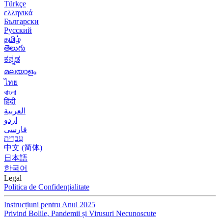
Türkçe
ελληνικά
Български
Русский
தமிழ்
తెలుగు
ಕನ್ನಡ
മലയാളം
ไทย
বাংলা
हिंदी
العربية
اردو
فارسی
עִברִית
中文 (简体)
日本語
한국어
Legal
Politica de Confidențialitate
Instrucțiuni pentru Anul 2025
Privind Bolile, Pandemii și Virusuri Necunoscute