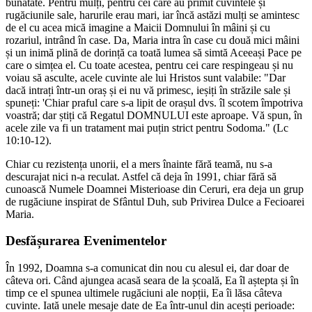
bunătate. Pentru mulți, pentru cei care au primit cuvintele și
rugăciunile sale, harurile erau mari, iar încă astăzi mulți se amintesc
de el cu acea mică imagine a Maicii Domnului în mâini și cu
rozariul, intrând în case. Da, Maria intra în case cu două mici mâini
și un inimă plină de dorință ca toată lumea să simtă Aceeași Pace pe
care o simțea el. Cu toate acestea, pentru cei care respingeau și nu
voiau să asculte, acele cuvinte ale lui Hristos sunt valabile: "Dar
dacă intrați într-un oraș și ei nu vă primesc, ieșiți în străzile sale și
spuneți: 'Chiar praful care s-a lipit de orașul dvs. îl scotem împotriva
voastră; dar știți că Regatul DOMNULUI este aproape. Vă spun, în
acele zile va fi un tratament mai puțin strict pentru Sodoma." (Lc
10:10-12).
Chiar cu rezistența unorii, el a mers înainte fără teamă, nu s-a
descurajat nici n-a reculat. Astfel că deja în 1991, chiar fără să
cunoască Numele Doamnei Misterioase din Ceruri, era deja un grup
de rugăciune inspirat de Sfântul Duh, sub Privirea Dulce a Fecioarei
Maria.
Desfășurarea Evenimentelor
În 1992, Doamna s-a comunicat din nou cu alesul ei, dar doar de
câteva ori. Când ajungea acasă seara de la școală, Ea îl aștepta și în
timp ce el spunea ultimele rugăciuni ale nopții, Ea îi lăsa câteva
cuvinte. Iată unele mesaje date de Ea într-unul din acești perioade: