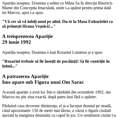
Apariția noaptea. Doamna a arătat cu Mâna Sa în direcția Bisericii-
Mame din Concepția Imaculată, unde i-a apărut pentru prima dată
lui Marcos, apoi i-a spus:
"Vă cer să vă iubiți unul pe altul. Du-te la Masa Euharistiei ca
să primești Hrana Veșnică!..."
A treisprezecea Apariție
29 iunie 1992
Apariția noaptea. Doamna a luat Rozariul Luminos și a spus:
"Rozariul trebuie să fie însoțit de pocăință! Să fie contriție în
inimă..."
A patrazecea Apariție
Isus apare sub Figura unui Om Sarac
Această apariție a avut loc într-o sâmbătă din octombrie 1992, dar
Marcos nu știe ziua exactă, după patru luni fără o apărire.
Părăsind casa devreme dimineața, el și-a început drumul pe stradă,
când aproximativ 150 de metri mai târziu, a văzut o figură ciudată
așezată la marginea drumului cu capul în jos. Un sentiment ciudat l-a