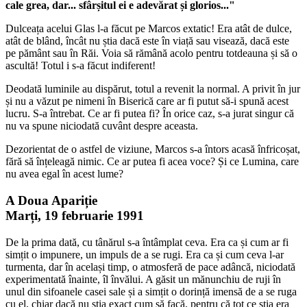
cale grea, dar... sfârșitul ei e adevărat și glorios..."
Dulceața acelui Glas l-a făcut pe Marcos extatic! Era atât de dulce,
atât de blând, încât nu știa dacă este în viață sau visează, dacă este
pe pământ sau în Răi. Voia să rămână acolo pentru totdeauna și să o
ascultă! Totul i s-a făcut indiferent!
Deodată luminile au dispărut, totul a revenit la normal. A privit în jur
și nu a văzut pe nimeni în Biserică care ar fi putut să-i spună acest
lucru. S-a întrebat. Ce ar fi putea fi? În orice caz, s-a jurat singur că
nu va spune niciodată cuvânt despre aceasta.
Dezorientat de o astfel de viziune, Marcos s-a întors acasă înfricoșat,
fără să înțeleagă nimic. Ce ar putea fi acea voce? Și ce Lumina, care
nu avea egal în acest lume?
A Doua Apariție
Marți, 19 februarie 1991
De la prima dată, cu tânărul s-a întâmplat ceva. Era ca și cum ar fi
simțit o impunere, un impuls de a se rugi. Era ca și cum ceva l-ar
turmenta, dar în același timp, o atmosferă de pace adâncă, niciodată
experimentată înainte, îl învălui. A găsit un mănunchiu de ruji în
unul din sifoanele casei sale și a simțit o dorință imensă de a se ruga
cu el, chiar dacă nu știa exact cum să facă, pentru că tot ce știa era