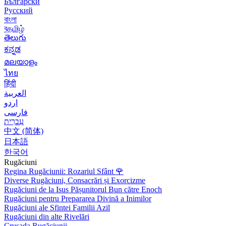
Български
Русский
বাংলা
বதமிழ்
తెలుగు
ಕನ್ನಡ
മലയാളം
ไทย
हिंदी
العربية
اردو
فارسی
עִברִית
中文 (简体)
日本語
한국어
Rugăciuni
Regina Rugăciunii: Rozariul Sfânt
🌹
Diverse Rugăciuni, Consacrări și Exorcizme
Rugăciuni de la Isus Pășunitorul Bun către Enoch
Rugăciuni pentru Prepararea Divină a Inimilor
Rugăciuni ale Sfintei Familii Azil
Rugăciuni din alte Rivelări
Crusada Rugăciunii