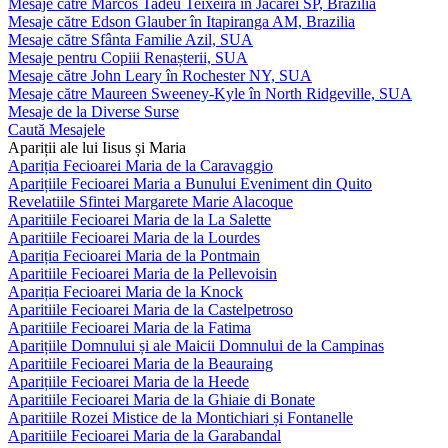
Mesaje către Marcos Tadeu Teixeira în Jacareí SP, Brazilia
Mesaje către Edson Glauber în Itapiranga AM, Brazilia
Mesaje către Sfânta Familie Azil, SUA
Mesaje pentru Copiii Renașterii, SUA
Mesaje către John Leary în Rochester NY, SUA
Mesaje către Maureen Sweeney-Kyle în North Ridgeville, SUA
Mesaje de la Diverse Surse
Caută Mesajele
Apariții ale lui Iisus și Maria
Apariția Fecioarei Maria de la Caravaggio
Aparițiile Fecioarei Maria a Bunului Eveniment din Quito
Revelatiile Sfintei Margarete Marie Alacoque
Aparitiile Fecioarei Maria de la La Salette
Aparitiile Fecioarei Maria de la Lourdes
Apariția Fecioarei Maria de la Pontmain
Aparitiile Fecioarei Maria de la Pellevoisin
Apariția Fecioarei Maria de la Knock
Aparitiile Fecioarei Maria de la Castelpetroso
Aparitiile Fecioarei Maria de la Fatima
Aparițiile Domnului și ale Maicii Domnului de la Campinas
Aparitiile Fecioarei Maria de la Beauraing
Aparițiile Fecioarei Maria de la Heede
Aparitiile Fecioarei Maria de la Ghiaie di Bonate
Aparitiile Rozei Mistice de la Montichiari și Fontanelle
Aparitiile Fecioarei Maria de la Garabandal