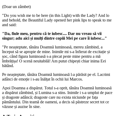
(Doar un zâmbet)
"Do you wish me to be here (in this Light) with the Lady? And lo
and behold, the Beautiful Lady opened her pink lips to speak to me
and said:
"Da, fiule meu, pentru că te iubesc.... Dar nu vreau să vii
singur; adu aici și mulți dintre copiii Mei pe care îi iubesc..."
"Pe neașteptate, tânăra Doamnă luminoasă, mereu zâmbind, a
început să se apropie de mine. Inimile mi s-a înfierat de excitație și
șoc, când figura luminoasă s-a plecat peste mine pentru a mă
îmbrățișa! O scenă neuitabilă! Am putut chipești chiar inima Eei
bătând.
Pe neașteptate, tânăra Doamnă luminoasă l-a părăsit pe el. Lacrimi
adânci de emoție i s-au înălțat în ochii lui Marcos.
Apoi Doamna a dispărut. Totul s-a oprit, tânăra Doamnă luminoasă
a dispărut zâmbind, și Lumina s-a stins. Inimile i s-a umplut de pace
și dragoste adâncă; dragoste care nu exista niciunde pe fața
pământului. Din teamă de oameni, a decis să păstreze secret tot ce
văzuse și auzise în sine.