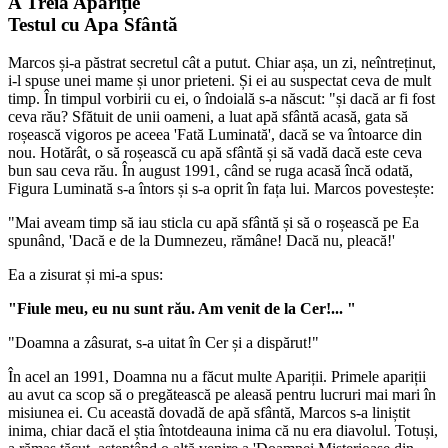
A Treia Apariție
Testul cu Apa Sfântă
Marcos și-a păstrat secretul cât a putut. Chiar așa, un zi, neîntreținut,
i-l spuse unei mame și unor prieteni. Și ei au suspectat ceva de mult
timp. În timpul vorbirii cu ei, o îndoială s-a născut: "și dacă ar fi fost
ceva rău? Sfătuit de unii oameni, a luat apă sfântă acasă, gata să
roșească vigoros pe aceea 'Fată Luminată', dacă se va întoarce din
nou. Hotărât, o să roșească cu apă sfântă și să vadă dacă este ceva
bun sau ceva rău. În august 1991, când se ruga acasă încă odată,
Figura Luminată s-a întors și s-a oprit în fața lui. Marcos povestește:
"Mai aveam timp să iau sticla cu apă sfântă și să o roșească pe Ea
spunând, 'Dacă e de la Dumnezeu, rămâne! Dacă nu, pleacă!'
Ea a zisurat și mi-a spus:
"Fiule meu, eu nu sunt rău. Am venit de la Cer!... "
"Doamna a zâsurat, s-a uitat în Cer și a dispărut!"
În acel an 1991, Doamna nu a făcut multe Apariții. Primele apariții
au avut ca scop să o pregătească pe aleasă pentru lucruri mai mari în
misiunea ei. Cu această dovadă de apă sfântă, Marcos s-a liniștit
inima, chiar dacă el știa întotdeauna inima că nu era diavolul. Totuși,