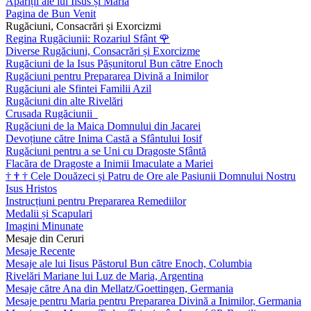
Apariții ale lui Iisus și Maria
Pagina de Bun Venit
Rugăciuni, Consacrări și Exorcizmi
Regina Rugăciunii: Rozariul Sfânt
🌹
Diverse Rugăciuni, Consacrări și Exorcizme
Rugăciuni de la Isus Pășunitorul Bun către Enoch
Rugăciuni pentru Prepararea Divină a Inimilor
Rugăciuni ale Sfintei Familii Azil
Rugăciuni din alte Rivelări
Crusada Rugăciunii
Rugăciuni de la Maica Domnului din Jacarei
Devoțiune către Inima Castă a Sfântului Iosif
Rugăciuni pentru a se Uni cu Dragoste Sfântă
Flacăra de Dragoste a Inimii Imaculate a Mariei
†
†
†
Cele Douăzeci și Patru de Ore ale Pasiunii Domnului Nostru
Isus Hristos
Instrucțiuni pentru Prepararea Remediilor
Medalii și Scapulari
Imagini Minunate
Mesaje din Ceruri
Mesaje Recente
Mesaje ale lui Iisus Păstorul Bun către Enoch, Columbia
Rivelări Mariane lui Luz de Maria, Argentina
Mesaje către Ana din Mellatz/Goettingen, Germania
Mesaje pentru Maria pentru Prepararea Divină a Inimilor, Germania