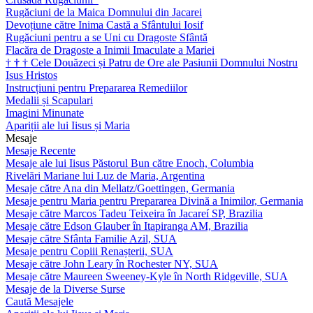
Rugăciuni de la Maica Domnului din Jacarei
Devoțiune către Inima Castă a Sfântului Iosif
Rugăciuni pentru a se Uni cu Dragoste Sfântă
Flacăra de Dragoste a Inimii Imaculate a Mariei
†
†
†
Cele Douăzeci și Patru de Ore ale Pasiunii Domnului Nostru
Isus Hristos
Instrucțiuni pentru Prepararea Remediilor
Medalii și Scapulari
Imagini Minunate
Apariții ale lui Iisus și Maria
Mesaje
Mesaje Recente
Mesaje ale lui Iisus Păstorul Bun către Enoch, Columbia
Rivelări Mariane lui Luz de Maria, Argentina
Mesaje către Ana din Mellatz/Goettingen, Germania
Mesaje pentru Maria pentru Prepararea Divină a Inimilor, Germania
Mesaje către Marcos Tadeu Teixeira în Jacareí SP, Brazilia
Mesaje către Edson Glauber în Itapiranga AM, Brazilia
Mesaje către Sfânta Familie Azil, SUA
Mesaje pentru Copiii Renașterii, SUA
Mesaje către John Leary în Rochester NY, SUA
Mesaje către Maureen Sweeney-Kyle în North Ridgeville, SUA
Mesaje de la Diverse Surse
Caută Mesajele