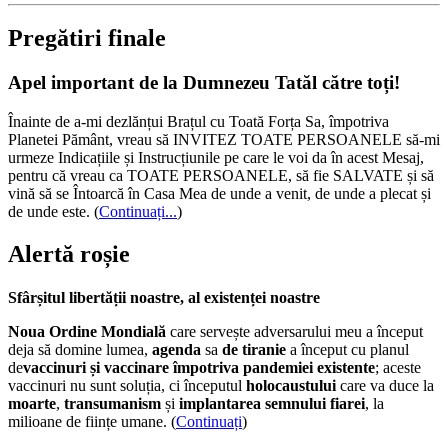
Pregătiri finale
Apel important de la Dumnezeu Tatăl către toți!
Înainte de a-mi dezlănțui Brațul cu Toată Forța Sa, împotriva
Planetei Pământ, vreau să INVITEZ TOATE PERSOANELE să-mi
urmeze Indicațiile și Instrucțiunile pe care le voi da în acest Mesaj,
pentru că vreau ca TOATE PERSOANELE, să fie SALVATE și să
vină să se Întoarcă în Casa Mea de unde a venit, de unde a plecat și
de unde este.
(
Continuați...
)
Alertă roșie
Sfârșitul libertății noastre, al existenței noastre
Noua Ordine Mondială
care servește adversarului meu a început
deja să domine lumea,
agenda
sa
de tiranie
a început cu planul
de
vaccinuri și vaccinare împotriva pandemiei existente
; aceste
vaccinuri nu sunt soluția, ci începutul
holocaustului
care va duce la
moarte
,
transumanism
și
implantarea semnului fiarei
, la
milioane de ființe umane. (
Continuați
)