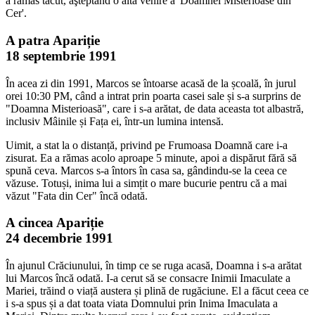
a rămas tăcut, aşteptând o altă venire a 'Doamnei Misterioase din
Cer'.
A patra Apariție
18 septembrie 1991
În acea zi din 1991, Marcos se întoarse acasă de la școală, în jurul
orei 10:30 PM, când a intrat prin poarta casei sale și s-a surprins de
"Doamna Misterioasă", care i s-a arătat, de data aceasta tot albastră,
inclusiv Mâinile și Fața ei, într-un lumina intensă.
Uimit, a stat la o distanță, privind pe Frumoasa Doamnă care i-a
zisurat. Ea a rămas acolo aproape 5 minute, apoi a dispărut fără să
spună ceva. Marcos s-a întors în casa sa, gândindu-se la ceea ce
văzuse. Totuși, inima lui a simțit o mare bucurie pentru că a mai
văzut "Fata din Cer" încă odată.
A cincea Apariție
24 decembrie 1991
În ajunul Crăciunului, în timp ce se ruga acasă, Doamna i s-a arătat
lui Marcos încă odată. I-a cerut să se consacre Inimii Imaculate a
Mariei, trăind o viață austera și plină de rugăciune. El a făcut ceea ce
i s-a spus și a dat toata viata Domnului prin Inima Imaculata a