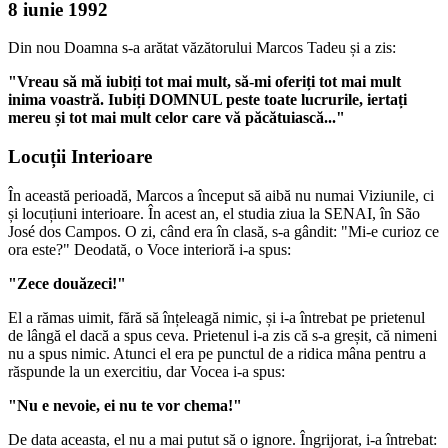
8 iunie 1992
Din nou Doamna s-a arătat văzătorului Marcos Tadeu și a zis:
"Vreau să mă iubiți tot mai mult, să-mi oferiți tot mai mult
inima voastră. Iubiți DOMNUL peste toate lucrurile, iertați
mereu și tot mai mult celor care vă păcătuiască..."
Locuții Interioare
În această perioadă, Marcos a început să aibă nu numai Viziunile, ci
și locuțiuni interioare. În acest an, el studia ziua la SENAI, în São
José dos Campos. O zi, când era în clasă, s-a gândit: "Mi-e curioz ce
ora este?" Deodată, o Voce interioră i-a spus:
"Zece douăzeci!"
El a rămas uimit, fără să înțeleagă nimic, și i-a întrebat pe prietenul
de lângă el dacă a spus ceva. Prietenul i-a zis că s-a greșit, că nimeni
nu a spus nimic. Atunci el era pe punctul de a ridica mâna pentru a
răspunde la un exercitiu, dar Vocea i-a spus:
"Nu e nevoie, ei nu te vor chema!"
De data aceasta, el nu a mai putut să o ignore. Îngrijorat, i-a întrebat: