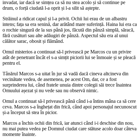
invadat, iar dacă se simțea ca să nu stea acolo și să continue pe
drum, o forță ciudată l-a oprit și l-a silit să aștepte.
Străinul a ridicat capul și l-a privit. Ochii lui erau de un albastru
intens; fața sa era senină, dar arătând mare suferință. Haina lui era ca
o rochie singură de la sus până jos, făcută din pânză simplă, săracă,
fără cusături sau alte adăugiri de pânză. Aspectul său era al unui
călător sarac, obosit și flămând.
Omul misterios a continuat să-l privească pe Marcos cu un privire
atât de penetrant încât el s-a simțit piciorii lui se înmoaie și se pleacă
pentru el.
Tânărul Marcos s-a uitat în jur să vadă dacă cineva altcineva din
vecinătate vedea, de asemenea, pe acest Om, dar, ce a fost
surprinderea lui, când fratele unuia dintre colegii săi trece înaintea
Omuului așezat și nu vede sau nu observă nimic.
Omul a continuat să-l privească până când i-a întins mâna ca să cere
ceva. Marcos s-a înghețat din frică, când apoi personajul necunoscut
și-a început să stea în picior.
Marcos a închis ochii din frică, iar atunci când i-i deschise din nou,
nu mai putea vedea pe Domnul ciudat care stătuse acolo doar câteva
momente înainte.