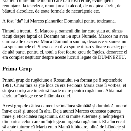
Mariei. Dintre multe lucruri care i-au fost cerute, evidențiem
renunțarea la televizor, renunțarea la alcool, de noaptea târziu, de
băuturi alcoolice, de toate formele de necurățenie etc.
A fost "da" lui Marcos planurilor Domnului pentru totdeauna.
Timpul a trecut... Și Marcos și oamenii din jur care știau au rămas
tăcuți despre faptul că Doamna nu i-a spus Numele. Marcos nu avea
cum să afle dacă era Maica Domnului sau nu, deoarece viziunea nu
i-a spus numele ei. Spera ca ea îi va spune într-o viitoare ocazie; pe
de altă parte, pentru el, totul a fost foarte greu de înțeles, deoarece el
era complet neștiutor despre aceste lucruri legate de DUMNEZEU.
Prima Grup
Primul grup de rugăciune a Rosariului s-a format pe 8 septembrie
1991. Chiar fără să știe încă că era Fecioara Maria care îi vorbea, el
simțea o mișcare interioră foarte mare pentru rugăciune. Abia mai
târziu ar înțelege ce se întâmpla cu el.
Acest grup de câțiva oameni se întâlnea sâmbătă și duminică, uneori
într-o casă și uneori în alta. Deja atunci Marcos cunoștea puterea
mare și eficacitatea rugăciunii, dar și multe suferințe și neînțelegeri
din partea celor care nu înțelegeau urgenta rugăciunii. El a încercat
să arate tuturor că Maria era o Mamă iubitoare, plină de blândețe și