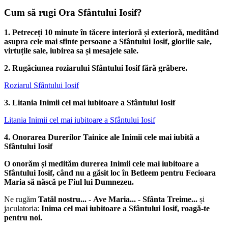
Cum să rugi Ora Sfântului Iosif?
1. Petreceți 10 minute în tăcere interioră și exterioră, meditând
asupra cele mai sfinte persoane a Sfântului Iosif, gloriile sale,
virtuțile sale, iubirea sa și mesajele sale.
2. Rugăciunea roziarului Sfântului Iosif fără grăbere.
Roziarul Sfântului Iosif
3. Litania Inimii cel mai iubitoare a Sfântului Iosif
Litania Inimii cel mai iubitoare a Sfântului Iosif
4. Onorarea Durerilor Tainice ale Inimii cele mai iubită a
Sfântului Iosif
O onorăm și medităm durerea Inimii cele mai iubitoare a
Sfântului Iosif, când nu a găsit loc în Betleem pentru Fecioara
Maria să născă pe Fiul lui Dumnezeu.
Ne rugăm
Tatăl nostru...
-
Ave Maria...
-
Sfânta Treime...
și
jaculatoria:
Inima cel mai iubitoare a Sfântului Iosif, roagă-te
pentru noi.