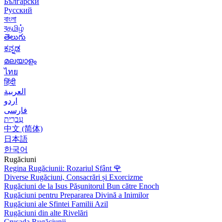
Български
Русский
বাংলা
বதமிழ்
తెలుగు
ಕನ್ನಡ
മലയാളം
ไทย
हिंदी
العربية
اردو
فارسی
עִברִית
中文 (简体)
日本語
한국어
Rugăciuni
Regina Rugăciunii: Rozariul Sfânt
🌹
Diverse Rugăciuni, Consacrări și Exorcizme
Rugăciuni de la Isus Pășunitorul Bun către Enoch
Rugăciuni pentru Prepararea Divină a Inimilor
Rugăciuni ale Sfintei Familii Azil
Rugăciuni din alte Rivelări
Crusada Rugăciunii