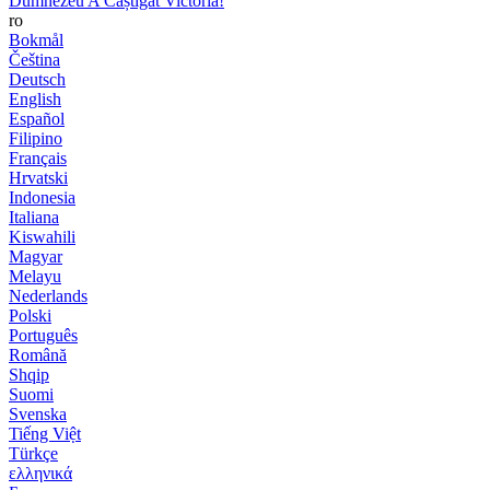
Dumnezeu A Câștigat Victoria!
ro
Bokmål
Čeština
Deutsch
English
Español
Filipino
Français
Hrvatski
Indonesia
Italiana
Kiswahili
Magyar
Melayu
Nederlands
Polski
Português
Română
Shqip
Suomi
Svenska
Tiếng Việt
Türkçe
ελληνικά