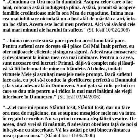
"...Continua cu
Ora mea
în duminică. Asupra celor care o fac
loial, coboară astăzi indulgența plină. Astăzi, promit să acopere
familiile credincioase mie în
ora Mea de rugaciune
. Inima mea
cea mai iubitoare niciodată nu a fost atât de mărită ca aici, într-
un loc sfânt. Acesta este locul meu preferat. Aici voi săvârși cele
mai mari minuni ale harului în suflete."
(Sf. Iosif 10/02/2006)
" - Inima mea este sursa pacei pentru acest lumi fără pace.
Pentru sufletul care dorește să-i plăce Cel Mai Înalt perfect, eu
ofer mijloacele eficiente și singura sigură. Adevărata consacrare
și devotament la inima mea cea mai iubitoare. Pentru a o avea,
sunt necesare trei lucruri: Primul, dăți-vă complet mie și lăsați-
vă să fiți îndrumat de mine cu blândețe. Al doilea, imitați
virtutele Mele și ascultați mesajele mele prompt. Dacă sufletul
face asta, eu pot să-l conduc la glorificarea perfectă a Domnului
și la viața adevarată în Dumnezeu. Sunt gata să ridic pe toți cei
care se dau mie pentru a-i ridica la mai mari înălțimi ale vieții
interioare în Dumnezeu."
(Sf. Iosif 03/04/2006)
"...Cel care mi spune: Sfântul Iosif, Sfântul Iosif, dar nu face
ora mea de rugăciune
, nu se supune mesajelor mele nu va intra
în regatul cerurilor. Nu va primi coroana răsplătirii veșnice. De
aceea, dacă vrei să fii mântuit, fi adevărat obedient față de noi și
iubește-ne cu sinceritate. Vă las astăzi pe toți binecuvântarea
mea și pacea mea."
(Sfântul Iosif 11/06/2006)