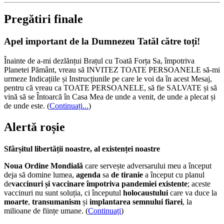
Pregătiri finale
Apel important de la Dumnezeu Tatăl către toți!
Înainte de a-mi dezlănțui Brațul cu Toată Forța Sa, împotriva
Planetei Pământ, vreau să INVITEZ TOATE PERSOANELE să-mi
urmeze Indicațiile și Instrucțiunile pe care le voi da în acest Mesaj,
pentru că vreau ca TOATE PERSOANELE, să fie SALVATE și să
vină să se Întoarcă în Casa Mea de unde a venit, de unde a plecat și
de unde este.
(
Continuați...
)
Alertă roșie
Sfârșitul libertății noastre, al existenței noastre
Noua Ordine Mondială
care servește adversarului meu a început
deja să domine lumea,
agenda
sa
de tiranie
a început cu planul
de
vaccinuri și vaccinare împotriva pandemiei existente
; aceste
vaccinuri nu sunt soluția, ci începutul
holocaustului
care va duce la
moarte
,
transumanism
și
implantarea semnului fiarei
, la
milioane de ființe umane. (
Continuați
)