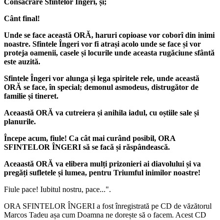
Consacrare Sfintelor Îngeri, și;
Cânt final!
Unde se face această ORĂ, haruri copioase vor coborî din inimi
noastre. Sfintele Îngeri vor fi atrași acolo unde se face și vor
proteja oamenii, casele și locurile unde aceasta rugăciune sfântă
este auzită.
Sfintele Îngeri vor alunga și lega spiritele rele, unde această
ORĂ se face, în special; demonul asmodeus, distrugător de
familie și tineret.
Aceaastă ORĂ va cutreiera și anihila iadul, cu oștiile sale și
planurile.
Începe acum, fiule! Ca cât mai curând posibil,
ORA
SFINTELOR ÎNGERI
să se facă și răspândească.
Aceaastă ORĂ va elibera mulți prizonieri ai diavolului și va
pregăți sufletele și lumea, pentru Triumful inimilor noastre!
Fiule pace! Iubitul nostru, pace...".
ORA SFINTELOR ÎNGERI a fost înregistrată pe CD de văzătorul
Marcos Tadeu așa cum Doamna ne dorește să o facem. Acest CD