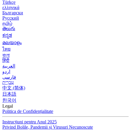
Türkçe
ελληνικά
Български
Русский
தமிழ்
తెలుగు
ಕನ್ನಡ
മലയാളം
ไทย
বাংলা
हिंदी
العربية
اردو
فارسی
עִברִית
中文 (简体)
日本語
한국어
Legal
Politica de Confidențialitate
Instrucțiuni pentru Anul 2025
Privind Bolile, Pandemii și Virusuri Necunoscute