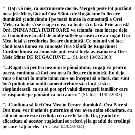
"- Dați-vă mie, ca instrumente docile. Mergeti peste tot purtând
mesajele Mele, făcând
Ora Sfânta de Rugăciune
în fiecare
duminică și aducându-l pe toată lumea la cunoștință a Orei
Mele, ca toate să se roage cu ea, ca toate să o facă. Prin această
Oră, INIMA MEA IUBITOARE va triumfa, cum începe deja
să triumpheze în atât de multe suflete și case care au rugat Ora
Mea, loial și credincios fiecare duminică. Ce minuni voi face
când toată lumea va cunoaște
Ora Sfântă de Rugăciune
!
Curând lumea va cunoaște puterea și forța avasatoare a
Orei
Mele Sfinte DE RUGACIUNE
!...
(Sf. Iosif 10/02/2008)
"...Rugați-vă pentru neamurile pământului, rugați-vă pentru
pacea, continua să faci
ora mea
în fiecare duminică. Eu deja
vars o haruri în multe inimi care au început să o facă, dar sunt
încă puțini; mai mulți oameni trebuie să o facă și să o
răspândească, ca eu să pot opri valul distrugerii famililor care
se râspande pe pământ ca un cancer."
(Sf. Iosif 11/05/2003)
"...Continua să faci Ora Mea în fiecare duminică.
Ora Pace
și
Ora mea
, vor fi atât de puternice și vor avea atâta eficacitate, cu
cât mai mare este credința cu care le faceți. Da, gradul de
eficacitate al acestor rugăciuni se referă și la gradul de credință
pe care l-ați în ele."
(Sf. Iosif 04/04/2004)