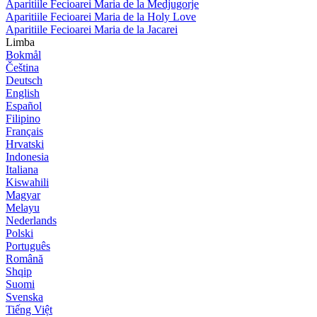
Aparitiile Fecioarei Maria de la Medjugorje
Aparitiile Fecioarei Maria de la Holy Love
Aparitiile Fecioarei Maria de la Jacarei
Limba
Bokmål
Čeština
Deutsch
English
Español
Filipino
Français
Hrvatski
Indonesia
Italiana
Kiswahili
Magyar
Melayu
Nederlands
Polski
Português
Română
Shqip
Suomi
Svenska
Tiếng Việt