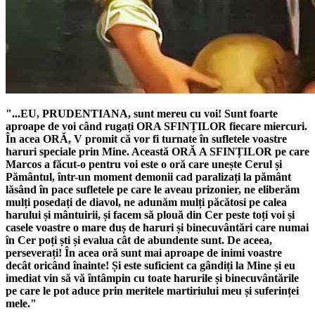
"...EU, PRUDENTIANA, sunt mereu cu voi! Sunt foarte
aproape de voi când rugați
ORA SFINȚILOR
fiecare miercuri.
În acea ORĂ, V promit că vor fi turnate în sufletele voastre
haruri speciale prin Mine. Această
ORĂ A SFINȚILOR
pe care
Marcos a făcut-o pentru voi este o oră care unește Cerul și
Pământul, într-un moment demonii cad paralizați la pământ
lăsând în pace sufletele pe care le aveau prizonier, ne eliberăm
mulți posedați de diavol, ne adunăm mulți păcătosi pe calea
harului și mântuirii, și facem să plouă din Cer peste toți voi și
casele voastre o mare duș de haruri și binecuvântări care numai
în Cer poți ști și evalua cât de abundente sunt. De aceea,
perseverați! În acea oră sunt mai aproape de inimi voastre
decât oricând înainte! Și este suficient ca gândiți la Mine și eu
imediat vin să vă întâmpin cu toate harurile și binecuvântările
pe care le pot aduce prin meritele martiriului meu și suferinței
mele."