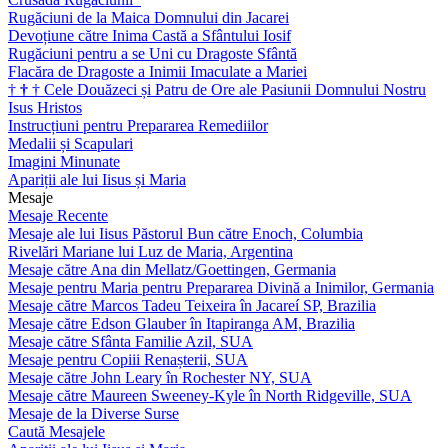
Rugăciuni de la Maica Domnului din Jacarei
Devoțiune către Inima Castă a Sfântului Iosif
Rugăciuni pentru a se Uni cu Dragoste Sfântă
Flacăra de Dragoste a Inimii Imaculate a Mariei
†
†
†
Cele Douăzeci și Patru de Ore ale Pasiunii Domnului Nostru
Isus Hristos
Instrucțiuni pentru Prepararea Remediilor
Medalii și Scapulari
Imagini Minunate
Apariții ale lui Iisus și Maria
Mesaje
Mesaje Recente
Mesaje ale lui Iisus Păstorul Bun către Enoch, Columbia
Rivelări Mariane lui Luz de Maria, Argentina
Mesaje către Ana din Mellatz/Goettingen, Germania
Mesaje pentru Maria pentru Prepararea Divină a Inimilor, Germania
Mesaje către Marcos Tadeu Teixeira în Jacareí SP, Brazilia
Mesaje către Edson Glauber în Itapiranga AM, Brazilia
Mesaje către Sfânta Familie Azil, SUA
Mesaje pentru Copiii Renașterii, SUA
Mesaje către John Leary în Rochester NY, SUA
Mesaje către Maureen Sweeney-Kyle în North Ridgeville, SUA
Mesaje de la Diverse Surse
Caută Mesajele