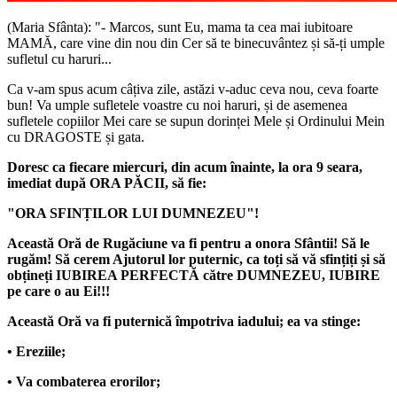
(Maria Sfânta): "- Marcos, sunt Eu, mama ta cea mai iubitoare
MAMĂ, care vine din nou din Cer să te binecuvântez și să-ți umple
sufletul cu haruri...
Ca v-am spus acum câțiva zile, astăzi v-aduc ceva nou, ceva foarte
bun! Va umple sufletele voastre cu noi haruri, și de asemenea
sufletele copiilor Mei care se supun dorinței Mele și Ordinului Mein
cu DRAGOSTE și gata.
Doresc ca fiecare miercuri, din acum înainte, la ora 9 seara,
imediat după
ORA PĂCII
, să fie:
"ORA SFINȚILOR LUI DUMNEZEU"
!
Această Oră de Rugăciune va fi pentru a onora Sfântii! Să le
rugăm! Să cerem Ajutorul lor puternic, ca toți să vă sfințiți și să
obțineți IUBIREA PERFECTĂ către DUMNEZEU, IUBIRE
pe care o au Ei!!!
Această Oră va fi puternică împotriva iadului; ea va stinge:
• Ereziile;
• Va combaterea erorilor;