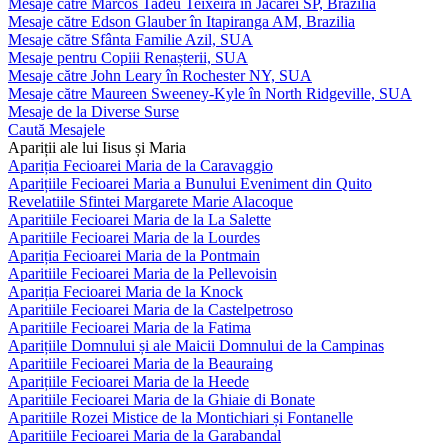
Mesaje către Marcos Tadeu Teixeira în Jacareí SP, Brazilia
Mesaje către Edson Glauber în Itapiranga AM, Brazilia
Mesaje către Sfânta Familie Azil, SUA
Mesaje pentru Copiii Renașterii, SUA
Mesaje către John Leary în Rochester NY, SUA
Mesaje către Maureen Sweeney-Kyle în North Ridgeville, SUA
Mesaje de la Diverse Surse
Caută Mesajele
Apariții ale lui Iisus și Maria
Apariția Fecioarei Maria de la Caravaggio
Aparițiile Fecioarei Maria a Bunului Eveniment din Quito
Revelatiile Sfintei Margarete Marie Alacoque
Aparitiile Fecioarei Maria de la La Salette
Aparitiile Fecioarei Maria de la Lourdes
Apariția Fecioarei Maria de la Pontmain
Aparitiile Fecioarei Maria de la Pellevoisin
Apariția Fecioarei Maria de la Knock
Aparitiile Fecioarei Maria de la Castelpetroso
Aparitiile Fecioarei Maria de la Fatima
Aparițiile Domnului și ale Maicii Domnului de la Campinas
Aparitiile Fecioarei Maria de la Beauraing
Aparițiile Fecioarei Maria de la Heede
Aparitiile Fecioarei Maria de la Ghiaie di Bonate
Aparitiile Rozei Mistice de la Montichiari și Fontanelle
Aparitiile Fecioarei Maria de la Garabandal