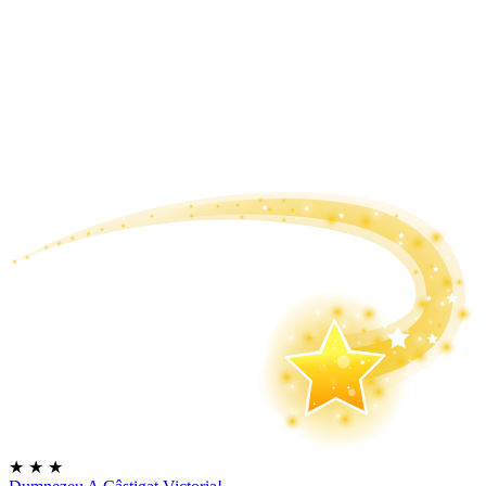
★
★
★