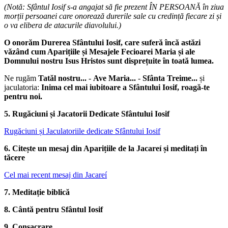
(Notă: Sfântul Iosif s-a angajat să fie prezent ÎN PERSOANĂ în ziua
morții persoanei care onorează durerile sale cu credință fiecare zi și
o va elibera de atacurile diavolului.)
O onorăm Durerea Sfântului Iosif, care suferă încă astăzi
văzând cum Aparițiile și Mesajele Fecioarei Maria și ale
Domnului nostru Isus Hristos sunt disprețuite în toată lumea.
Ne rugăm
Tatăl nostru...
-
Ave Maria...
-
Sfânta Treime...
și
jaculatoria:
Inima cel mai iubitoare a Sfântului Iosif, roagă-te
pentru noi.
5. Rugăciuni și Jacatorii Dedicate Sfântului Iosif
Rugăciuni și Jaculatoriile dedicate Sfântului Iosif
6. Citește un mesaj din Aparițiile de la Jacareí și meditați în
tăcere
Cel mai recent mesaj din Jacareí
7. Meditație biblică
8. Cântă pentru Sfântul Iosif
9. Consacrare