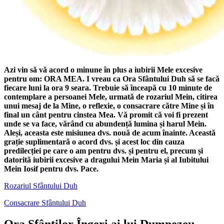
Azi vin să vă acord o minune în plus a iubirii Mele excesive
pentru om: ORA MEA. I vreau ca
Ora Sfântului Duh
să se facă
fiecare luni la ora 9 seara. Trebuie să înceapă cu 10 minute de
contemplare a persoanei Mele, urmată de rozariul Mein, citirea
unui mesaj de la Mine, o reflexie, o consacrare către Mine și în
final un cânt pentru cinstea Mea. Vă promit că voi fi prezent
unde se va face, vărând cu abundență lumina și harul Mein.
Aleși, aceasta este misiunea dvs. nouă de acum înainte. Această
grație suplimentară o acord dvs. și acest loc din cauza
predilecției pe care o am pentru dvs. și pentru el, precum și
datorită iubirii excesive a dragului Mein Maria și al Iubitului
Mein Iosif pentru dvs. Pace.
Rozariul Sfântului Duh
Consacrare Sfântului Duh
Ora Sfânților Îngeri ai lui Dumnezeu