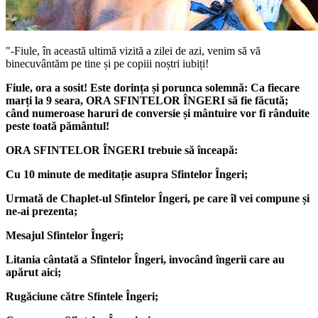
"-Fiule, în această ultimă vizită a zilei de azi, venim să vă
binecuvântăm pe tine și pe copiii noștri iubiți!
Fiule, ora a sosit! Este dorința și porunca solemnă: Ca fiecare
marți la 9 seara,
ORA SFINTELOR ÎNGERI
să fie făcută;
când numeroase haruri de conversie și mântuire vor fi rânduite
peste toată pământul!
ORA SFINTELOR ÎNGERI
trebuie să înceapă:
Cu 10 minute de meditație asupra Sfintelor Îngeri;
Urmată de Chaplet-ul Sfintelor Îngeri, pe care îl vei compune și
ne-ai prezenta;
Mesajul Sfintelor Îngeri;
Litania cântată a Sfintelor Îngeri, invocând îngerii care au
apărut aici;
Rugăciune către Sfintele Îngeri;