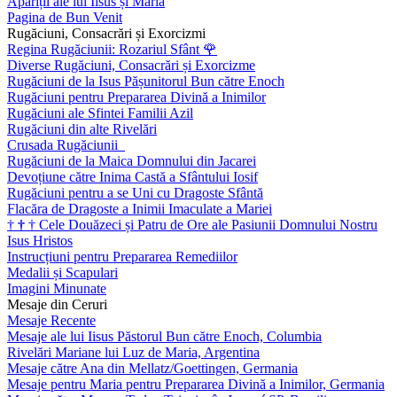
Apariții ale lui Iisus și Maria
Pagina de Bun Venit
Rugăciuni, Consacrări și Exorcizmi
Regina Rugăciunii: Rozariul Sfânt
🌹
Diverse Rugăciuni, Consacrări și Exorcizme
Rugăciuni de la Isus Pășunitorul Bun către Enoch
Rugăciuni pentru Prepararea Divină a Inimilor
Rugăciuni ale Sfintei Familii Azil
Rugăciuni din alte Rivelări
Crusada Rugăciunii
Rugăciuni de la Maica Domnului din Jacarei
Devoțiune către Inima Castă a Sfântului Iosif
Rugăciuni pentru a se Uni cu Dragoste Sfântă
Flacăra de Dragoste a Inimii Imaculate a Mariei
†
†
†
Cele Douăzeci și Patru de Ore ale Pasiunii Domnului Nostru
Isus Hristos
Instrucțiuni pentru Prepararea Remediilor
Medalii și Scapulari
Imagini Minunate
Mesaje din Ceruri
Mesaje Recente
Mesaje ale lui Iisus Păstorul Bun către Enoch, Columbia
Rivelări Mariane lui Luz de Maria, Argentina
Mesaje către Ana din Mellatz/Goettingen, Germania
Mesaje pentru Maria pentru Prepararea Divină a Inimilor, Germania