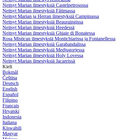
Neitsyt Marian ilmestyksiä Castelpetrosossa
Neitsyt Marian ilmestyksiä Fátimassa
Neitsyt Marian ja Herran ilmestyksiä Campinassa
Neitsyt Marian ilmestyksiä Beauraingissa
Neitsyt Marian ilmestyksiä Heedessä
Neitsyt Marian ilmestyksiä Ghiaie di Bonatessa
Rosa Mistican ilmestyksiä Montichiarissa ja Fontanellessa
Neitsyt Marian ilmestyksiä Garabandalissa
Neitsyt Marian ilmestyksiä Medjugorjessa
Neitsyt Marian ilmestyksiä Holy Lovessa
Neitsyt Marian ilmestyksiä Jacareissä
Kieli
Bokmål
Čeština
Deutsch
English
Español
Filipino
Français
Hrvatski
Indonesia
Italiana
Kiswahili
Magyar