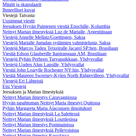
Mitalit ja skapulaarit
Ihmeelliset kuvat
Viestejä Taivasta
Uusimmat viestit
Jeesuksen Hyvän Paimenen viestiä Enochille, Kolumbia
Neitsyt Marian ilmestyksiä Luz de Marialle, Argentiinaan
Viestejä Annelle Mellatz/Goettingen, Saksa
Viestejä Marialle Jumalan sydämien valmistelusta, Saksa
Viestejä Marcos Tadeu Teixeiralle Jacareí SP:hen, Brasiliaan
Viestiä Edson Glauberille Itapirangaan AM, Brasiliaan
Viestejä Pyhän Perheen Turvapaikkaan, Yhdysvallat
Viestejä Uuden Alun Lapsille, Yhdysvallat
Viestiä John Learylle Rochester NY:hin, Yhdysvallat
Viestiä Maureen Sweeney-Kylen North Ridgevilleen, Yhdysvallat
Viestejä Eri Lähteistä
Etsi Viestejä
Jeesuksen ja Marian ilmestyksiä
Neitsyt Marian ilmestys Caravaggiossa
Hyvän tapahtuman Neitsyt Maria ilmestyi Quitossa
Pyhän Margareta Maria Alacoquen ilmoitukset
Neitsyt Marian ilmestyksiä La Salettessä
Neitsyt Marian ilmestyksiä Lourdesissa
Neitsyt Marian ilmestys Pontmainissa
Neitsyt Marian ilmestyksiä Pellevoisissa
Neitsyt Marian ilmestys Knockissa