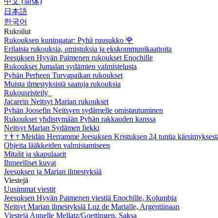
中文 (简体)
日本語
한국어
Rukoilut
Rukouksen kuningatar: Pyhä ruusukko
🌹
Erilaisia rukouksia, omistuksia ja ekskommunikaatioita
Jeesuksen Hyvän Paimenen rukoukset Enochille
Rukoukset Jumalan sydämien valmistelusta
Pyhän Perheen Turvapaikan rukoukset
Muista ilmestyksistä saatuja rukouksia
Rukousristeily
Jacarein Neitsyt Marian rukoukset
Pyhän Joosefin Neitsyen sydämelle omistautuminen
Rukoukset yhdistymään Pyhän rakkauden kanssa
Neitsyt Marian Sydämen liekki
†
†
†
Meidän Herramme Jeesuksen Kristuksen 24 tuntia kärsimyksest
Ohjeita lääkkeiden valmistamiseen
Mitalit ja skapulaarit
Ihmeelliset kuvat
Jeesuksen ja Marian ilmestyksiä
Viestejä
Uusimmat viestit
Jeesuksen Hyvän Paimenen viestiä Enochille, Kolumbia
Neitsyt Marian ilmestyksiä Luz de Marialle, Argentiinaan
Viestejä Annelle Mellatz/Goettingen, Saksa