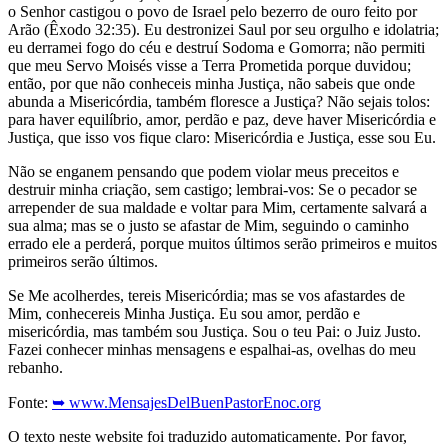
o Senhor castigou o povo de Israel pelo bezerro de ouro feito por
Arão (Êxodo 32:35). Eu destronizei Saul por seu orgulho e idolatria;
eu derramei fogo do céu e destruí Sodoma e Gomorra; não permiti
que meu Servo Moisés visse a Terra Prometida porque duvidou;
então, por que não conheceis minha Justiça, não sabeis que onde
abunda a Misericórdia, também floresce a Justiça? Não sejais tolos:
para haver equilíbrio, amor, perdão e paz, deve haver Misericórdia e
Justiça, que isso vos fique claro: Misericórdia e Justiça, esse sou Eu.
Não se enganem pensando que podem violar meus preceitos e
destruir minha criação, sem castigo; lembrai-vos: Se o pecador se
arrepender de sua maldade e voltar para Mim, certamente salvará a
sua alma; mas se o justo se afastar de Mim, seguindo o caminho
errado ele a perderá, porque muitos últimos serão primeiros e muitos
primeiros serão últimos.
Se Me acolherdes, tereis Misericórdia; mas se vos afastardes de
Mim, conhecereis Minha Justiça. Eu sou amor, perdão e
misericórdia, mas também sou Justiça. Sou o teu Pai: o Juiz Justo.
Fazei conhecer minhas mensagens e espalhai-as, ovelhas do meu
rebanho.
Fonte:
➥ www.MensajesDelBuenPastorEnoc.org
O texto neste website foi traduzido automaticamente. Por favor,