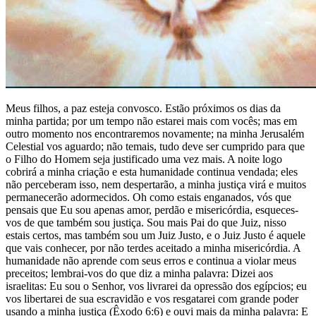
Meus filhos, a paz esteja convosco. Estão próximos os dias da
minha partida; por um tempo não estarei mais com vocês; mas em
outro momento nos encontraremos novamente; na minha Jerusalém
Celestial vos aguardo; não temais, tudo deve ser cumprido para que
o Filho do Homem seja justificado uma vez mais. A noite logo
cobrirá a minha criação e esta humanidade continua vendada; eles
não perceberam isso, nem despertarão, a minha justiça virá e muitos
permanecerão adormecidos. Oh como estais enganados, vós que
pensais que Eu sou apenas amor, perdão e misericórdia, esqueces-
vos de que também sou justiça. Sou mais Pai do que Juiz, nisso
estais certos, mas também sou um Juiz Justo, e o Juiz Justo é aquele
que vais conhecer, por não terdes aceitado a minha misericórdia. A
humanidade não aprende com seus erros e continua a violar meus
preceitos; lembrai-vos do que diz a minha palavra: Dizei aos
israelitas: Eu sou o Senhor, vos livrarei da opressão dos egípcios; eu
vos libertarei de sua escravidão e vos resgatarei com grande poder
usando a minha justiça (Êxodo 6:6) e ouvi mais da minha palavra: E