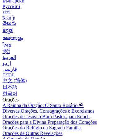
Български
Русский
বাংলা
বதமிழ்
తెలుగు
ಕನ್ನಡ
മലയാളം
ไทย
हिंदी
العربية
اردو
فارسی
עִברִית
中文 (简体)
日本語
한국어
Orações
A Rainha da Oração: O Santo Rosário
🌹
Diversas Orações, Consagrações e Exorcismos
Orações de Jesus, o Bom Pastor, para Enoch
Orações para a Divina Preparação dos Corações
Orações do Refúgio da Sagrada Família
Orações de Outras Revelações
A Cruzada da Oração