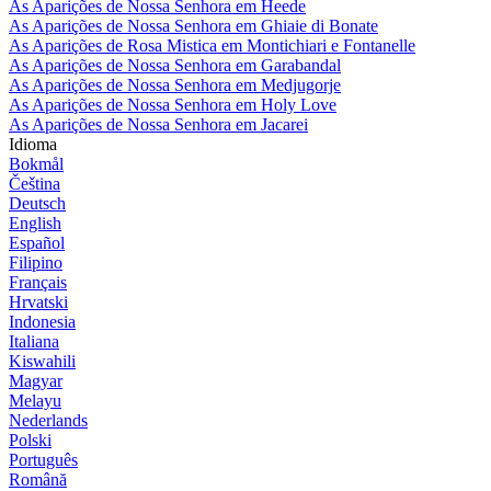
As Aparições de Nossa Senhora em Heede
As Aparições de Nossa Senhora em Ghiaie di Bonate
As Aparições de Rosa Mistica em Montichiari e Fontanelle
As Aparições de Nossa Senhora em Garabandal
As Aparições de Nossa Senhora em Medjugorje
As Aparições de Nossa Senhora em Holy Love
As Aparições de Nossa Senhora em Jacarei
Idioma
Bokmål
Čeština
Deutsch
English
Español
Filipino
Français
Hrvatski
Indonesia
Italiana
Kiswahili
Magyar
Melayu
Nederlands
Polski
Português
Română