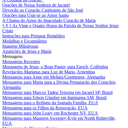
Orações de Nossa Senhora de Jacareí
Devoção ao Coração Castíssimo de São José
Orações para Unir-se ao Amor Santo
A Chama do Amor do Imaculado Coração de Maria
†
†
†
As Vinte e Quatro Horas da Paixão de Nosso Senhor Jesus
Cristo
Instruções para Preparar Remédios
Medalhas e Escapulários
Imagens Milagrosas
Aparições de Jesus e Maria
Mensagens
Mensagens Recentes
Mensagens de Jesus, o Bom Pastor, para Enoch, Colômbia
Revelações Marianas para Luz de Maria, Argentina
Mensagens para Anne em Mellatz/Goettingen, Alemanha
Mensagens para Maria para a Divina Preparação dos Corações,
Alemanha
Mensagens para Marcos Tadeu Teixeira em Jacareí SP, Brasil
Mensagens para Edson Glauber em Itapiranga AM, Brasil
Mensagens para o Refúgio da Sagrada Família, EUA
Mensagens para os Filhos da Renovação, EUA
Mensagens para John Leary em Rochester NY, EUA
Mensagens para Maureen Sweeney-Kyle em North Ridgeville,
EUA