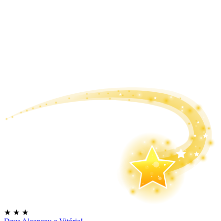
★
★
★