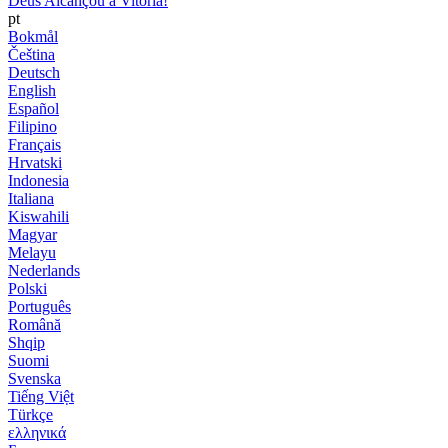
Deus Alcançou a Vitória!
pt
Bokmål
Čeština
Deutsch
English
Español
Filipino
Français
Hrvatski
Indonesia
Italiana
Kiswahili
Magyar
Melayu
Nederlands
Polski
Português
Română
Shqip
Suomi
Svenska
Tiếng Việt
Türkçe
ελληνικά