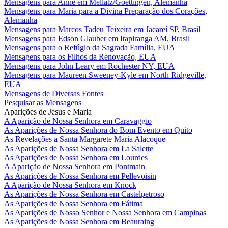
Mensagens para Anne em Mellatz/Goettingen, Alemanha
Mensagens para Maria para a Divina Preparação dos Corações,
Alemanha
Mensagens para Marcos Tadeu Teixeira em Jacareí SP, Brasil
Mensagens para Edson Glauber em Itapiranga AM, Brasil
Mensagens para o Refúgio da Sagrada Família, EUA
Mensagens para os Filhos da Renovação, EUA
Mensagens para John Leary em Rochester NY, EUA
Mensagens para Maureen Sweeney-Kyle em North Ridgeville,
EUA
Mensagens de Diversas Fontes
Pesquisar as Mensagens
Aparições de Jesus e Maria
A Aparição de Nossa Senhora em Caravaggio
As Aparições de Nossa Senhora do Bom Evento em Quito
As Revelações a Santa Margarete Maria Alacoque
As Aparições de Nossa Senhora em La Salette
As Aparições de Nossa Senhora em Lourdes
A Aparição de Nossa Senhora em Pontmain
As Aparições de Nossa Senhora em Pellevoisin
A Aparição de Nossa Senhora em Knock
As Aparições de Nossa Senhora em Castelpetroso
As Aparições de Nossa Senhora em Fátima
As Aparições de Nosso Senhor e Nossa Senhora em Campinas
As Aparições de Nossa Senhora em Beauraing