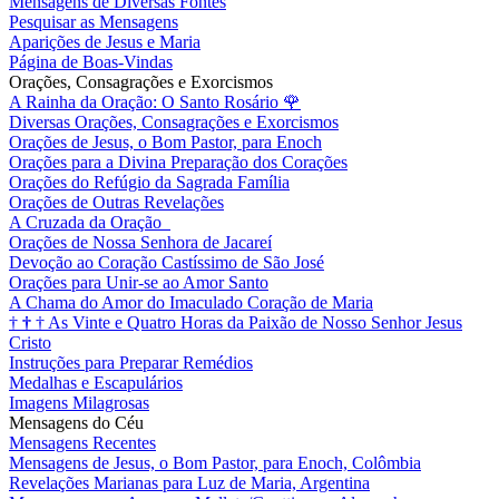
Mensagens de Diversas Fontes
Pesquisar as Mensagens
Aparições de Jesus e Maria
Página de Boas-Vindas
Orações, Consagrações e Exorcismos
A Rainha da Oração: O Santo Rosário
🌹
Diversas Orações, Consagrações e Exorcismos
Orações de Jesus, o Bom Pastor, para Enoch
Orações para a Divina Preparação dos Corações
Orações do Refúgio da Sagrada Família
Orações de Outras Revelações
A Cruzada da Oração
Orações de Nossa Senhora de Jacareí
Devoção ao Coração Castíssimo de São José
Orações para Unir-se ao Amor Santo
A Chama do Amor do Imaculado Coração de Maria
†
†
†
As Vinte e Quatro Horas da Paixão de Nosso Senhor Jesus
Cristo
Instruções para Preparar Remédios
Medalhas e Escapulários
Imagens Milagrosas
Mensagens do Céu
Mensagens Recentes
Mensagens de Jesus, o Bom Pastor, para Enoch, Colômbia
Revelações Marianas para Luz de Maria, Argentina