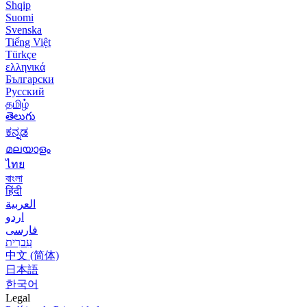
Shqip
Suomi
Svenska
Tiếng Việt
Türkçe
ελληνικά
Български
Русский
தமிழ்
తెలుగు
ಕನ್ನಡ
മലയാളം
ไทย
বাংলা
हिंदी
العربية
اردو
فارسی
עִברִית
中文 (简体)
日本語
한국어
Legal