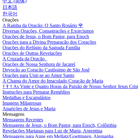
中文 (简体)
日本語
한국어
Orações
A Rainha da Oração: O Santo Rosário
🌹
Diversas Orações, Consagrações e Exorcismos
Orações de Jesus, o Bom Pastor, para Enoch
Orações para a Divina Preparação dos Corações
Orações do Refúgio da Sagrada Família
Orações de Outras Revelações
A Cruzada da Oração
Orações de Nossa Senhora de Jacareí
Devoção ao Coração Castíssimo de São José
Orações para Unir-se ao Amor Santo
A Chama do Amor do Imaculado Coração de Maria
†
†
†
As Vinte e Quatro Horas da Paixão de Nosso Senhor Jesus Cris
Instruções para Preparar Remédios
Medalhas e Escapulários
Imagens Milagrosas
Aparições de Jesus e Maria
Mensagens
Mensagens Recentes
Mensagens de Jesus, o Bom Pastor, para Enoch, Colômbia
Revelações Marianas para Luz de Maria, Argentina
Mensagens para Anne em Mellatz/Goettingen, Alemanha