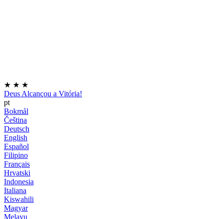
★
★
★
Deus Alcançou a Vitória!
pt
Bokmål
Čeština
Deutsch
English
Español
Filipino
Français
Hrvatski
Indonesia
Italiana
Kiswahili
Magyar
Melayu