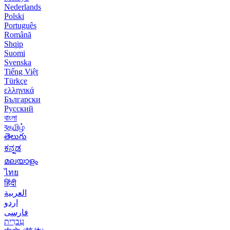
Nederlands
Polski
Português
Română
Shqip
Suomi
Svenska
Tiếng Việt
Türkçe
ελληνικά
Български
Русский
বাংলা
বதமிழ்
తెలుగు
ಕನ್ನಡ
മലയാളം
ไทย
हिंदी
العربية
اردو
فارسی
עִברִית