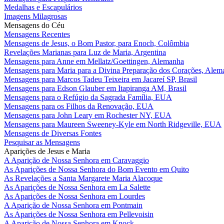
Medalhas e Escapulários
Imagens Milagrosas
Mensagens do Céu
Mensagens Recentes
Mensagens de Jesus, o Bom Pastor, para Enoch, Colômbia
Revelações Marianas para Luz de Maria, Argentina
Mensagens para Anne em Mellatz/Goettingen, Alemanha
Mensagens para Maria para a Divina Preparação dos Corações, Alem
Mensagens para Marcos Tadeu Teixeira em Jacareí SP, Brasil
Mensagens para Edson Glauber em Itapiranga AM, Brasil
Mensagens para o Refúgio da Sagrada Família, EUA
Mensagens para os Filhos da Renovação, EUA
Mensagens para John Leary em Rochester NY, EUA
Mensagens para Maureen Sweeney-Kyle em North Ridgeville, EUA
Mensagens de Diversas Fontes
Pesquisar as Mensagens
Aparições de Jesus e Maria
A Aparição de Nossa Senhora em Caravaggio
As Aparições de Nossa Senhora do Bom Evento em Quito
As Revelações a Santa Margarete Maria Alacoque
As Aparições de Nossa Senhora em La Salette
As Aparições de Nossa Senhora em Lourdes
A Aparição de Nossa Senhora em Pontmain
As Aparições de Nossa Senhora em Pellevoisin
A Aparição de Nossa Senhora em Knock