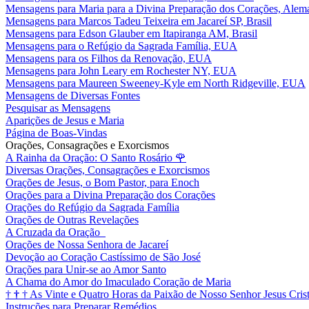
Mensagens para Maria para a Divina Preparação dos Corações, Alem
Mensagens para Marcos Tadeu Teixeira em Jacareí SP, Brasil
Mensagens para Edson Glauber em Itapiranga AM, Brasil
Mensagens para o Refúgio da Sagrada Família, EUA
Mensagens para os Filhos da Renovação, EUA
Mensagens para John Leary em Rochester NY, EUA
Mensagens para Maureen Sweeney-Kyle em North Ridgeville, EUA
Mensagens de Diversas Fontes
Pesquisar as Mensagens
Aparições de Jesus e Maria
Página de Boas-Vindas
Orações, Consagrações e Exorcismos
A Rainha da Oração: O Santo Rosário
🌹
Diversas Orações, Consagrações e Exorcismos
Orações de Jesus, o Bom Pastor, para Enoch
Orações para a Divina Preparação dos Corações
Orações do Refúgio da Sagrada Família
Orações de Outras Revelações
A Cruzada da Oração
Orações de Nossa Senhora de Jacareí
Devoção ao Coração Castíssimo de São José
Orações para Unir-se ao Amor Santo
A Chama do Amor do Imaculado Coração de Maria
†
†
†
As Vinte e Quatro Horas da Paixão de Nosso Senhor Jesus Cris
Instruções para Preparar Remédios