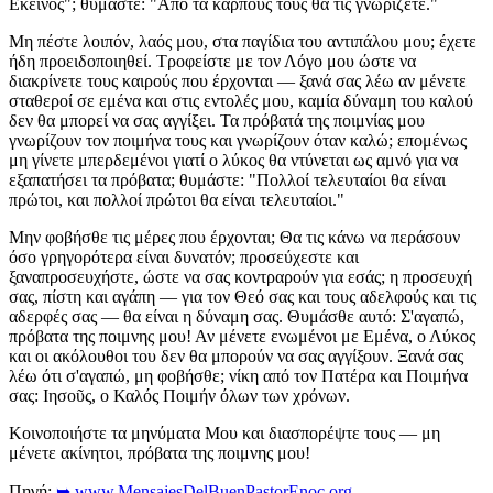
Εκεῖνος"; θυμάστε: "Από τα καρπούς τους θα τις γνωρίζετε."
Μη πέστε λοιπόν, λαός μου, στα παγίδια του αντιπάλου μου; έχετε
ήδη προειδοποιηθεί. Τροφείστε με τον Λόγο μου ώστε να
διακρίνετε τους καιρούς που έρχονται — ξανά σας λέω αν μένετε
σταθεροί σε εμένα και στις εντολές μου, καμία δύναμη του καλού
δεν θα μπορεί να σας αγγίξει. Τα πρόβατά της ποιμνίας μου
γνωρίζουν τον ποιμήνα τους και γνωρίζουν όταν καλώ; επομένως
μη γίνετε μπερδεμένοι γιατί ο λύκος θα ντύνεται ως αμνό για να
εξαπατήσει τα πρόβατα; θυμάστε: "Πολλοί τελευταίοι θα είναι
πρώτοι, και πολλοί πρώτοι θα είναι τελευταίοι."
Μην φοβήσθε τις μέρες που έρχονται; Θα τις κάνω να περάσουν
όσο γρηγορότερα είναι δυνατόν; προσεύχεστε και
ξαναπροσευχήστε, ώστε να σας κοντραρούν για εσάς; η προσευχή
σας, πίστη και αγάπη — για τον Θεό σας και τους αδελφούς και τις
αδερφές σας — θα είναι η δύναμη σας. Θυμάσθε αυτό: Σ'αγαπώ,
πρόβατα της ποιμνης μου! Αν μένετε ενωμένοι με Εμένα, ο Λύκος
και οι ακόλουθοι του δεν θα μπορούν να σας αγγίξουν. Ξανά σας
λέω ότι σ'αγαπώ, μη φοβήσθε; νίκη από τον Πατέρα και Ποιμήνα
σας: Ιησοῦς, ο Καλός Ποιμήν όλων των χρόνων.
Κοινοποιήστε τα μηνύματα Μου και διασπορέψτε τους — μη
μένετε ακίνητοι, πρόβατα της ποιμνης μου!
Πηγή:
➥ www.MensajesDelBuenPastorEnoc.org