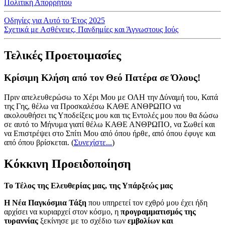
Πολιτική Απορρήτου
Οδηγίες για Αυτό το Έτος 2025
Σχετικά με Ασθένειες, Πανδημίες και Άγνωστους Ιούς
Τελικές Προετοιμασίες
Κρίσιμη Κλήση από τον Θεό Πατέρα σε Όλους!
Πριν απελευθερώσω το Χέρι Μου με ΟΛΗ την Δύναμή του, Κατά
της Γης, θέλω να Προσκαλέσω ΚΑΘΕ ΑΝΘΡΩΠΟ να
ακολουθήσει τις Υποδείξεις μου και τις Εντολές μου που θα δώσω
σε αυτό το Μήνυμα γιατί θέλω ΚΑΘΕ ΑΝΘΡΩΠΟ, να Σωθεί και
να Επιστρέψει στο Σπίτι Μου από όπου ήρθε, από όπου έφυγε και
από όπου βρίσκεται.
(
Συνεχίστε...
)
Κόκκινη Προειδοποίηση
Το Τέλος της Ελευθερίας μας, της Υπάρξεώς μας
Η Νέα Παγκόσμια Τάξη
που υπηρετεί τον εχθρό μου έχει ήδη
αρχίσει να κυριαρχεί στον κόσμο, η
προγραμματισμός της
τυραννίας
ξεκίνησε με το σχέδιο των
εμβολίων και