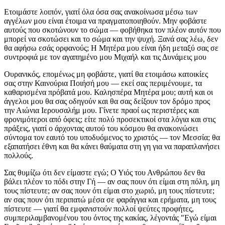
Ετοιμάστε λοιπόν, γιατί όλα όσα σας ανακοίνωσα μέσω των
αγγέλων μου είναι έτοιμα να πραγματοποιηθούν. Μην φοβάστε
αυτούς που σκοτώνουν το σώμα — φοβήθηκα τον πλέον αυτόν που
μπορεί να σκοτώσει και το σώμα και την ψυχή. Ξανά σας λέω, δεν
θα αφήσω εσάς ορφανούς; Η Μητέρα μου είναι ήδη μεταξύ σας σε
συντροφιά με τον αγαπημένο μου Μιχαήλ και τις Δυνάμεις μου
Ουρανικός, επομένως μη φοβάστε, γιατί θα ετοιμάσω κατοικίες
σας στην Καινούρια Ποιήσή μου — εκεί σας περιμένουμε, τα
καθαρισμένα πρόβατά μου. Καλησπέρα Μητέρα μου; αυτή και οι
άγγελοι μου θα σας οδηγούν και θα σας δείξουν τον δρόμο προς
την Αιώνια Ιερουσαλήμ μου. Γίνετε πραοί ως περιστέρες και
φρονιμότεροι από όφεις; είτε πολύ προσεκτικοί στα λόγια και στις
πράξεις, γιατί ο άρχοντας αυτού του κόσμου θα ανακοινώσει
σύντομα τον εαυτό του υποδυόμενος το χριστός — τον Μεσσία; θα
εξαπατήσει έθνη και θα κάνει θαύματα στη γη για να παραπλανήσει
πολλούς.
Σας θυμίζω ότι δεν είμαστε εγώ; Ο Υιός του Ανθρώπου δεν θα
βάλει πλέον το πόδι στην Γή — αν σας πουν ότι είμαι στη πόλη, μη
τους πίστευτε; αν σας πουν ότι είμαι στο χωριό, μη τους πίστευτε;
αν σας πουν ότι περιπατώ μέσα σε φαράγγια και ερήματα, μη τους
πίστευτε — γιατί θα εμφανιστούν πολλοί ψεύτες προφήτες,
συμπεριλαμβανομένου του όντος της κακίας, λέγοντάς "Εγώ είμαι