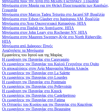
Μηνύματα προς την Άννα στο Μέλατζ/Γκέτινγκεν, Γερμανία
Μηνύματα στην Μαρία για την Θεϊκή Προετοιμασία των Καρδιών,
Γερμανία
Μηνύματα στον Marcos Tadeu Teixeira στο Jacareí SP, Βραζιλία
Μηνύματα στον Edson Glauber στο Itapiranga AM, Βραζιλία
Μηνύματα στο Άγιο Οικογενειακό Καταφύγιο, ΗΠΑ
Μηνύματα στα Παιδιά της Ανανέωσης, ΗΠΑ
Μηνύματα στον John Leary στο Rochester NY, ΗΠΑ
Μηνύματα στην Maureen Sweeney-Kyle στο North Ridgeville,
ΗΠΑ
Μηνύματα από Διάφορες Πηγές
Αναζητήστε τα Μηνύματα
Εμφανίσεις του Ιησού και της Μαρίας
Η εμφάνιση της Παναγίας στο Caravaggio
Οι εμφανίσεις της Παναγίας του Καλού Γεγονότος στο Quito
Οι αποκαλύψεις στην Αγία Μαργαρίτα Μαρία Αλακόκ
Οι εμφανίσεις της Παναγίας στη La Salette
Οι εμφανίσεις της Παναγίας στη Lourdes
Η εμφάνιση της Παναγίας στο Pontmain
Οι εμφανίσεις της Παναγίας στο Pellevoisin
Η εμφάνιση της Παναγίας στο Knock
Οι εμφανίσεις της Παναγίας στο Castelpetroso
Οι εμφανίσεις της Παναγίας στη Fatima
Οι Οπτασίες του Κυρίου και της Παναγίας στο Καμπίνας
Οι εμφανίσεις της Παναγίας στο Beauraing