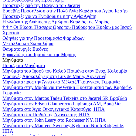
Προσευχές από την Παναγιά του Jacarei
Ευσεβής Προσήλωση στην Πολύ Άγία Καρδιά του Αγίου Ιωσήφ
Προσευχές για να Ενωθούμε με την Αγία Αγάπη
Η Φλόγα της Αγάπης της Αμώμου Καρδιάς της Μαρίας
†
†
†
Οι Είκοσι Τέσσερις Ώρες του Πάθους του Κυρίου μας Ιησού
Χριστού
Οδηγίες για την Προετοιμασία Φαρμάκων
Μετάλλια και Σκαπυλάρια
Θαυματουργές Εικόνες
Εμφανίσεις του Ιησού και της Μαρίας
Μηνύματα
Πρόσφατα Μηνύματα
Μηνύματα του Ιησού του Καλού Ποιμένα στον Ενοχ, Κολομβία
Μαριανές Αποκαλύψεις στη Luz de Maria, Αργεντινή
Μηνύματα προς την Άννα στο Μέλατζ/Γκέτινγκεν, Γερμανία
Μηνύματα στην Μαρία για την Θεϊκή Προετοιμασία των Καρδιών,
Γερμανία
Μηνύματα στον Marcos Tadeu Teixeira στο Jacareí SP, Βραζιλία
Μηνύματα στον Edson Glauber στο Itapiranga AM, Βραζιλία
Μηνύματα στο Άγιο Οικογενειακό Καταφύγιο, ΗΠΑ
Μηνύματα στα Παιδιά της Ανανέωσης, ΗΠΑ
Μηνύματα στον John Leary στο Rochester NY, ΗΠΑ
Μηνύματα στην Maureen Sweeney-Kyle στο North Ridgeville,
ΗΠΑ