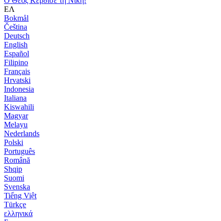
Ο Θεός Κέρδισε τη Νίκη!
ΕΛ
Bokmål
Čeština
Deutsch
English
Español
Filipino
Français
Hrvatski
Indonesia
Italiana
Kiswahili
Magyar
Melayu
Nederlands
Polski
Português
Română
Shqip
Suomi
Svenska
Tiếng Việt
Türkçe
ελληνικά