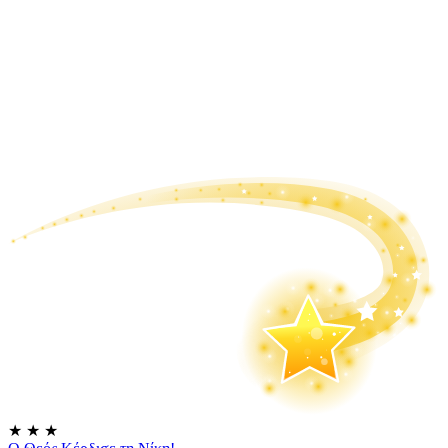
★
★
★