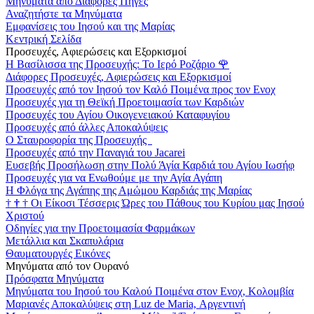
Μηνύματα από Διάφορες Πηγές
Αναζητήστε τα Μηνύματα
Εμφανίσεις του Ιησού και της Μαρίας
Κεντρική Σελίδα
Προσευχές, Αφιερώσεις και Εξορκισμοί
Η Βασίλισσα της Προσευχής: Το Ιερό Ροζάριο
🌹
Διάφορες Προσευχές, Αφιερώσεις και Εξορκισμοί
Προσευχές από τον Ιησού τον Καλό Ποιμένα προς τον Ενοχ
Προσευχές για τη Θεϊκή Προετοιμασία των Καρδιών
Προσευχές του Αγίου Οικογενειακού Καταφυγίου
Προσευχές από άλλες Αποκαλύψεις
Ο Σταυροφορία της Προσευχής
Προσευχές από την Παναγιά του Jacarei
Ευσεβής Προσήλωση στην Πολύ Άγία Καρδιά του Αγίου Ιωσήφ
Προσευχές για να Ενωθούμε με την Αγία Αγάπη
Η Φλόγα της Αγάπης της Αμώμου Καρδιάς της Μαρίας
†
†
†
Οι Είκοσι Τέσσερις Ώρες του Πάθους του Κυρίου μας Ιησού
Χριστού
Οδηγίες για την Προετοιμασία Φαρμάκων
Μετάλλια και Σκαπυλάρια
Θαυματουργές Εικόνες
Μηνύματα από τον Ουρανό
Πρόσφατα Μηνύματα
Μηνύματα του Ιησού του Καλού Ποιμένα στον Ενοχ, Κολομβία
Μαριανές Αποκαλύψεις στη Luz de Maria, Αργεντινή