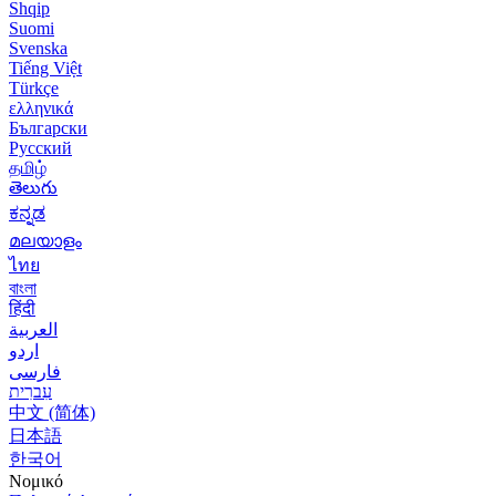
Shqip
Suomi
Svenska
Tiếng Việt
Türkçe
ελληνικά
Български
Русский
தமிழ்
తెలుగు
ಕನ್ನಡ
മലയാളം
ไทย
বাংলা
हिंदी
العربية
اردو
فارسی
עִברִית
中文 (简体)
日本語
한국어
Νομικό