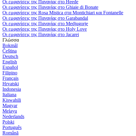
Οι εμφανίσεις της Παναγίας στο Heede
Οι εμφανίσεις της Παναγίας στο Ghiaie di Bonate
Οι εμφανίσεις της Rosa Mistica στα Montichiari και Fontanelle
Οι εμφανίσεις της Παναγίας στο Garabandal
Οι εμφανίσεις της Παναγίας στο Medjugorje
Οι εμφανίσεις της Παναγίας στο Holy Love
Οι εμφανίσεις της Παναγίας στο Jacarei
Γλώσσα
Bokmål
Čeština
Deutsch
English
Español
Filipino
Français
Hrvatski
Indonesia
Italiana
Kiswahili
Magyar
Melayu
Nederlands
Polski
Português
Română