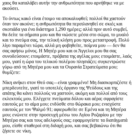
χαος θα καταλάβει αυτήν την ανθρωπότητα που αρνήθηκε να με
ακούσει.
Το όντως κακό είναι έτοιμο να αποκαλυφθεί; πολλοί θα χαστούν
όταν τον ακούνε; η ανθρωπότητα θα περιπλανηθεί σε σκιές και
σκοτιάδα για ένα διάστημα 1,290 ημέρες; αλλά πριν αυτό συμβεί,
θα δείτε τα σήματα μου και θα νιώσετε μέσα στο σώμα, το μυαλό
και το πνεύμα σας, την τελική κλήση μου προς μεταστροφή. Πολύ
λίγο παραμένει τώρα, αλλά μη φοβηθείτε, ποίμνα μου — δεν θα
σας αφήσω μόνος. Η Μητέρ μου και οι Άγγελοι μου θα σας
συνοδεύσουν; ετοιμάστε, πρόβατα της αγέλας μου; ετοιμάστε, λαός
μου, γιατί η ώρα του τελικού πολέμου πλησιάζει; συγκεντρώστε
γύρω από τη Μητέρα μου και τα Ουρανία Στρατεύματα μου;
θυμίζετε:
Νίκη ανήκει στον Θεό σας—είναι γραμμένο! Μη διασκορπιζέστε ή
μπερδευτείτε, γιατί το υποτελές όργανο της Ψεύδους και της
απάτης θα κάνει πολλούς να χαστούν, ακόμη και πολλοί από τους
εκλεκτούς μου. Ελέγχετε πνεύματα δόλου και αέρα; σφραγίστε
εαυτούς με το αίμα μου; ενδύσθε στο θώρακα μου; ενισχύστε
εαυτούς με τον Ψαλμό 91; αφιερωθείτε σε Εμένα και τη Μητέρα
μου; ενώνετε στην προσευχή μέσω του Αγίου Ροζαρίου με την
Μητέρα σας και τους αδελφούς σας; εφαρμογείστε τα διατάγματά
μου, είσθε σταθεροί στη διδαχή μου, και σας βεβαιώνω ότι θα
ζήσετε σε νίκη.