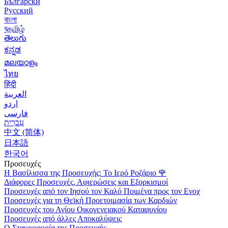
Български
Русский
বাংলা
বதமிழ்
తెలుగు
ಕನ್ನಡ
മലയാളം
ไทย
हिंदी
العربية
اردو
فارسی
עִברִית
中文 (简体)
日本語
한국어
Προσευχές
Η Βασίλισσα της Προσευχής: Το Ιερό Ροζάριο
🌹
Διάφορες Προσευχές, Αφιερώσεις και Εξορκισμοί
Προσευχές από τον Ιησού τον Καλό Ποιμένα προς τον Ενοχ
Προσευχές για τη Θεϊκή Προετοιμασία των Καρδιών
Προσευχές του Αγίου Οικογενειακού Καταφυγίου
Προσευχές από άλλες Αποκαλύψεις
Ο Σταυροφορία της Προσευχής