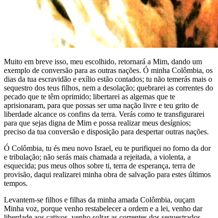
Muito em breve isso, meu escolhido, retornará a Mim, dando um
exemplo de conversão para as outras nações. Ó minha Colômbia, os
dias da tua escravidão e exílio estão contados; tu não temerás mais o
sequestro dos teus filhos, nem a desolação; quebrarei as correntes do
pecado que te têm oprimido; libertarei as algemas que te
aprisionaram, para que possas ser uma nação livre e teu grito de
liberdade alcance os confins da terra. Verás como te transfigurarei
para que sejas digna de Mim e possa realizar meus desígnios;
preciso da tua conversão e disposição para despertar outras nações.
Ó Colômbia, tu és meu novo Israel, eu te purifiquei no forno da dor
e tribulação; não serás mais chamada a rejeitada, a violenta, a
esquecida; pus meus olhos sobre ti, terra de esperança, terra de
provisão, daqui realizarei minha obra de salvação para estes últimos
tempos.
Levantem-se filhos e filhas da minha amada Colômbia, ouçam
Minha voz, porque venho restabelecer a ordem e a lei, venho dar
liberdade aos cativos, venho soltar as correntes dos sequestrados,