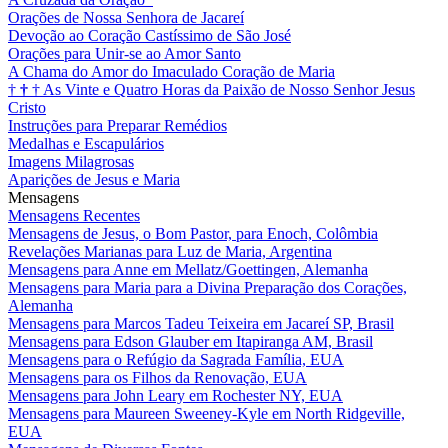
Orações de Nossa Senhora de Jacareí
Devoção ao Coração Castíssimo de São José
Orações para Unir-se ao Amor Santo
A Chama do Amor do Imaculado Coração de Maria
†
†
†
As Vinte e Quatro Horas da Paixão de Nosso Senhor Jesus
Cristo
Instruções para Preparar Remédios
Medalhas e Escapulários
Imagens Milagrosas
Aparições de Jesus e Maria
Mensagens
Mensagens Recentes
Mensagens de Jesus, o Bom Pastor, para Enoch, Colômbia
Revelações Marianas para Luz de Maria, Argentina
Mensagens para Anne em Mellatz/Goettingen, Alemanha
Mensagens para Maria para a Divina Preparação dos Corações,
Alemanha
Mensagens para Marcos Tadeu Teixeira em Jacareí SP, Brasil
Mensagens para Edson Glauber em Itapiranga AM, Brasil
Mensagens para o Refúgio da Sagrada Família, EUA
Mensagens para os Filhos da Renovação, EUA
Mensagens para John Leary em Rochester NY, EUA
Mensagens para Maureen Sweeney-Kyle em North Ridgeville,
EUA