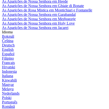
As Aparições de Nossa Senhora em Heede
As Aparições de Nossa Senhora em Ghiaie di Bonate
As Aparições de Rosa Mistica em Montichiari e Fontanelle
As Aparições de Nossa Senhora em Garabandal
As Aparições de Nossa Senhora em Medjugorje
As Aparições de Nossa Senhora em Holy Love
As Aparições de Nossa Senhora em Jacarei
Idioma
Bokmål
Čeština
Deutsch
English
Español
Filipino
Français
Hrvatski
Indonesia
Italiana
Kiswahili
Magyar
Melayu
Nederlands
Polski
Português
Română