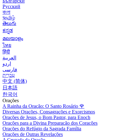
Български
Русский
বাংলা
বதமிழ்
తెలుగు
ಕನ್ನಡ
മലയാളം
ไทย
हिंदी
العربية
اردو
فارسی
עִברִית
中文 (简体)
日本語
한국어
Orações
A Rainha da Oração: O Santo Rosário
🌹
Diversas Orações, Consagrações e Exorcismos
Orações de Jesus, o Bom Pastor, para Enoch
Orações para a Divina Preparação dos Corações
Orações do Refúgio da Sagrada Família
Orações de Outras Revelações
A Cruzada da Oração