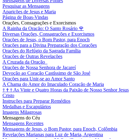
Mensagens de Diversas Fontes
Pesquisar as Mensagens
Aparições de Jesus e Maria
Página de Boas-Vindas
Orações, Consagrações e Exorcismos
A Rainha da Oração: O Santo Rosário
🌹
Diversas Orações, Consagrações e Exorcismos
Orações de Jesus, o Bom Pastor, para Enoch
Orações para a Divina Preparação dos Corações
Orações do Refúgio da Sagrada Família
Orações de Outras Revelações
A Cruzada da Oração
Orações de Nossa Senhora de Jacareí
Devoção ao Coração Castíssimo de São José
Orações para Unir-se ao Amor Santo
A Chama do Amor do Imaculado Coração de Maria
†
†
†
As Vinte e Quatro Horas da Paixão de Nosso Senhor Jesus
Cristo
Instruções para Preparar Remédios
Medalhas e Escapulários
Imagens Milagrosas
Mensagens do Céu
Mensagens Recentes
Mensagens de Jesus, o Bom Pastor, para Enoch, Colômbia
Revelações Marianas para Luz de Maria, Argentina