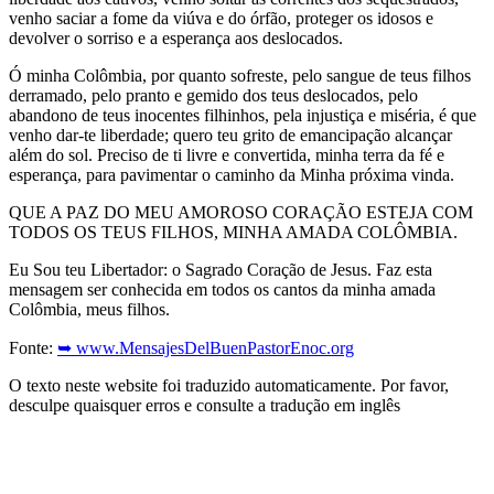
venho saciar a fome da viúva e do órfão, proteger os idosos e
devolver o sorriso e a esperança aos deslocados.
Ó minha Colômbia, por quanto sofreste, pelo sangue de teus filhos
derramado, pelo pranto e gemido dos teus deslocados, pelo
abandono de teus inocentes filhinhos, pela injustiça e miséria, é que
venho dar-te liberdade; quero teu grito de emancipação alcançar
além do sol. Preciso de ti livre e convertida, minha terra da fé e
esperança, para pavimentar o caminho da Minha próxima vinda.
QUE A PAZ DO MEU AMOROSO CORAÇÃO ESTEJA COM
TODOS OS TEUS FILHOS, MINHA AMADA COLÔMBIA.
Eu Sou teu Libertador: o Sagrado Coração de Jesus. Faz esta
mensagem ser conhecida em todos os cantos da minha amada
Colômbia, meus filhos.
Fonte:
➥ www.MensajesDelBuenPastorEnoc.org
O texto neste website foi traduzido automaticamente. Por favor,
desculpe quaisquer erros e consulte a tradução em inglês