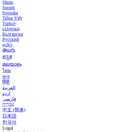
Shqip
Suomi
Svenska
Tiếng Việt
Türkçe
ελληνικά
Български
Русский
தமிழ்
తెలుగు
ಕನ್ನಡ
മലയാളം
ไทย
বাংলা
हिंदी
العربية
اردو
فارسی
עִברִית
中文 (简体)
日本語
한국어
Legal