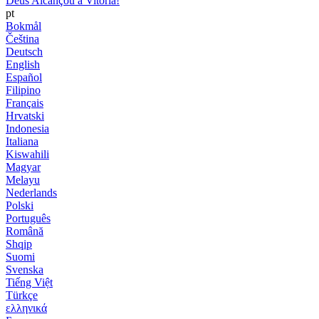
Deus Alcançou a Vitória!
pt
Bokmål
Čeština
Deutsch
English
Español
Filipino
Français
Hrvatski
Indonesia
Italiana
Kiswahili
Magyar
Melayu
Nederlands
Polski
Português
Română
Shqip
Suomi
Svenska
Tiếng Việt
Türkçe
ελληνικά