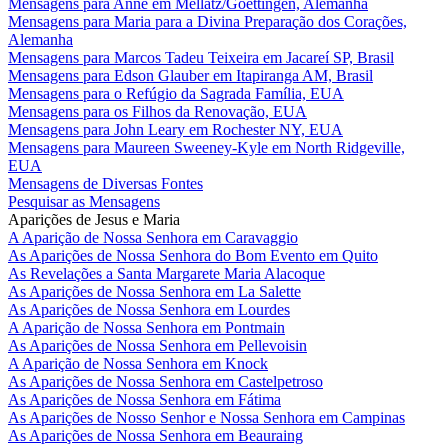
Mensagens para Anne em Mellatz/Goettingen, Alemanha
Mensagens para Maria para a Divina Preparação dos Corações,
Alemanha
Mensagens para Marcos Tadeu Teixeira em Jacareí SP, Brasil
Mensagens para Edson Glauber em Itapiranga AM, Brasil
Mensagens para o Refúgio da Sagrada Família, EUA
Mensagens para os Filhos da Renovação, EUA
Mensagens para John Leary em Rochester NY, EUA
Mensagens para Maureen Sweeney-Kyle em North Ridgeville,
EUA
Mensagens de Diversas Fontes
Pesquisar as Mensagens
Aparições de Jesus e Maria
A Aparição de Nossa Senhora em Caravaggio
As Aparições de Nossa Senhora do Bom Evento em Quito
As Revelações a Santa Margarete Maria Alacoque
As Aparições de Nossa Senhora em La Salette
As Aparições de Nossa Senhora em Lourdes
A Aparição de Nossa Senhora em Pontmain
As Aparições de Nossa Senhora em Pellevoisin
A Aparição de Nossa Senhora em Knock
As Aparições de Nossa Senhora em Castelpetroso
As Aparições de Nossa Senhora em Fátima
As Aparições de Nosso Senhor e Nossa Senhora em Campinas
As Aparições de Nossa Senhora em Beauraing