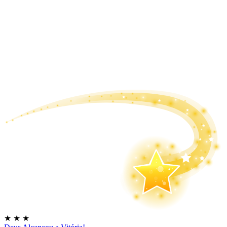
★
★
★