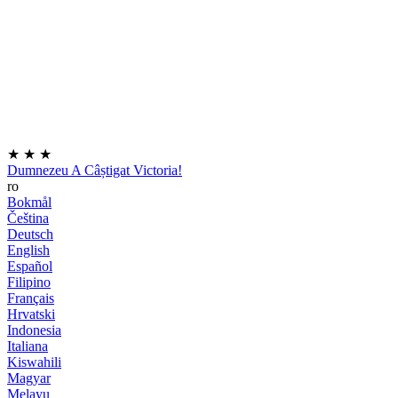
★
★
★
Dumnezeu A Câștigat Victoria!
ro
Bokmål
Čeština
Deutsch
English
Español
Filipino
Français
Hrvatski
Indonesia
Italiana
Kiswahili
Magyar
Melayu