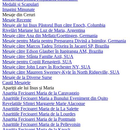
Medalii și Scapulari
Imagini Minunate
Mesaje din Ceruri
Mesaje Recente
Mesaje ale lui Iisus Păstorul Bun către Enoch, Columbia
Rivelări Mariane lui Luz de Maria, Argentina
Mesaje către Ana din Mellatz/Goettingen, Germania
Mesaje pentru Maria pentru Prepararea Divină a Inimilor, Germania
Mesaje către Marcos Tadeu Teixeira în Jacareí SP, Brazilia
Mesaje către Edson Glauber în Itapiranga AM, Brazilia
Mesaje către Sfânta Familie Azil, SUA
Mesaje pentru Copiii Renașterii, SUA
Mesaje către John Leary în Rochester NY, SUA
Mesaje către Maureen Sweeney-Kyle în North Ridgeville, SUA
Mesaje de la Diverse Surse
Caută Mesajele
Apariții ale lui Iisus și Maria
Apariția Fecioarei Maria de la Caravaggio
Aparițiile Fecioarei Maria a Bunului Eveniment din Quito
Revelatiile Sfintei Margarete Marie Alacoque
Aparitiile Fecioarei Maria de la La Salette
Aparitiile Fecioarei Maria de la Lourdes
Apariția Fecioarei Maria de la Pontmain
Aparitiile Fecioarei Maria de la Pellevoisin
Apariția Fecioarei Maria de la Knock