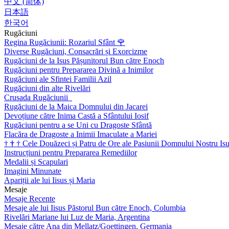
中文 (简体)
日本語
한국어
Rugăciuni
Regina Rugăciunii: Rozariul Sfânt
🌹
Diverse Rugăciuni, Consacrări și Exorcizme
Rugăciuni de la Isus Pășunitorul Bun către Enoch
Rugăciuni pentru Prepararea Divină a Inimilor
Rugăciuni ale Sfintei Familii Azil
Rugăciuni din alte Rivelări
Crusada Rugăciunii
Rugăciuni de la Maica Domnului din Jacarei
Devoțiune către Inima Castă a Sfântului Iosif
Rugăciuni pentru a se Uni cu Dragoste Sfântă
Flacăra de Dragoste a Inimii Imaculate a Mariei
†
†
†
Cele Douăzeci și Patru de Ore ale Pasiunii Domnului Nostru Isu
Instrucțiuni pentru Prepararea Remediilor
Medalii și Scapulari
Imagini Minunate
Apariții ale lui Iisus și Maria
Mesaje
Mesaje Recente
Mesaje ale lui Iisus Păstorul Bun către Enoch, Columbia
Rivelări Mariane lui Luz de Maria, Argentina
Mesaje către Ana din Mellatz/Goettingen, Germania