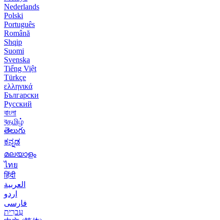
Nederlands
Polski
Português
Română
Shqip
Suomi
Svenska
Tiếng Việt
Türkçe
ελληνικά
Български
Русский
বাংলা
বதமிழ்
తెలుగు
ಕನ್ನಡ
മലയാളം
ไทย
हिंदी
العربية
اردو
فارسی
עִברִית