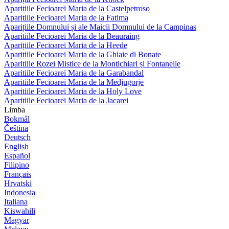
Aparitiile Fecioarei Maria de la Castelpetroso
Aparitiile Fecioarei Maria de la Fatima
Aparițiile Domnului și ale Maicii Domnului de la Campinas
Aparitiile Fecioarei Maria de la Beauraing
Aparițiile Fecioarei Maria de la Heede
Aparitiile Fecioarei Maria de la Ghiaie di Bonate
Aparitiile Rozei Mistice de la Montichiari și Fontanelle
Aparitiile Fecioarei Maria de la Garabandal
Aparitiile Fecioarei Maria de la Medjugorje
Aparitiile Fecioarei Maria de la Holy Love
Aparitiile Fecioarei Maria de la Jacarei
Limba
Bokmål
Čeština
Deutsch
English
Español
Filipino
Français
Hrvatski
Indonesia
Italiana
Kiswahili
Magyar