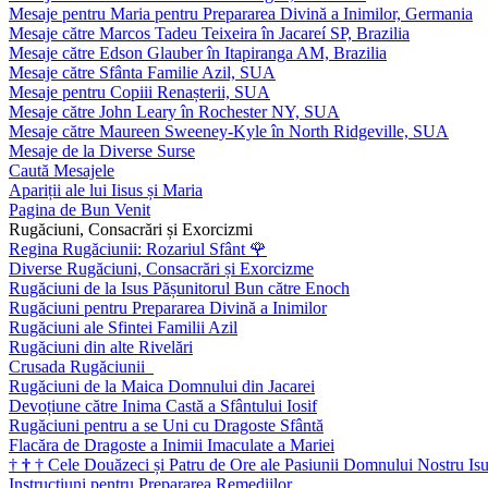
Mesaje pentru Maria pentru Prepararea Divină a Inimilor, Germania
Mesaje către Marcos Tadeu Teixeira în Jacareí SP, Brazilia
Mesaje către Edson Glauber în Itapiranga AM, Brazilia
Mesaje către Sfânta Familie Azil, SUA
Mesaje pentru Copiii Renașterii, SUA
Mesaje către John Leary în Rochester NY, SUA
Mesaje către Maureen Sweeney-Kyle în North Ridgeville, SUA
Mesaje de la Diverse Surse
Caută Mesajele
Apariții ale lui Iisus și Maria
Pagina de Bun Venit
Rugăciuni, Consacrări și Exorcizmi
Regina Rugăciunii: Rozariul Sfânt
🌹
Diverse Rugăciuni, Consacrări și Exorcizme
Rugăciuni de la Isus Pășunitorul Bun către Enoch
Rugăciuni pentru Prepararea Divină a Inimilor
Rugăciuni ale Sfintei Familii Azil
Rugăciuni din alte Rivelări
Crusada Rugăciunii
Rugăciuni de la Maica Domnului din Jacarei
Devoțiune către Inima Castă a Sfântului Iosif
Rugăciuni pentru a se Uni cu Dragoste Sfântă
Flacăra de Dragoste a Inimii Imaculate a Mariei
†
†
†
Cele Douăzeci și Patru de Ore ale Pasiunii Domnului Nostru Isu
Instrucțiuni pentru Prepararea Remediilor