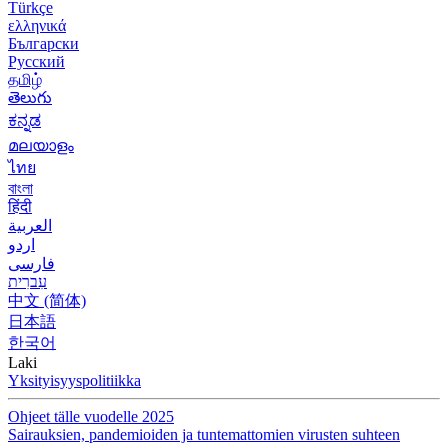
Türkçe
ελληνικά
Български
Русский
தமிழ்
తెలుగు
ಕನ್ನಡ
മലയാളം
ไทย
বাংলা
हिंदी
العربية
اردو
فارسی
עִברִית
中文 (简体)
日本語
한국어
Laki
Yksityisyyspolitiikka
Ohjeet tälle vuodelle 2025
Sairauksien, pandemioiden ja tuntemattomien virusten suhteen