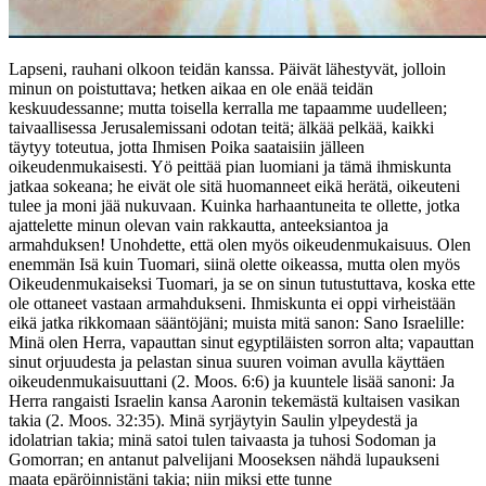
Lapseni, rauhani olkoon teidän kanssa. Päivät lähestyvät, jolloin
minun on poistuttava; hetken aikaa en ole enää teidän
keskuudessanne; mutta toisella kerralla me tapaamme uudelleen;
taivaallisessa Jerusalemissani odotan teitä; älkää pelkää, kaikki
täytyy toteutua, jotta Ihmisen Poika saataisiin jälleen
oikeudenmukaisesti. Yö peittää pian luomiani ja tämä ihmiskunta
jatkaa sokeana; he eivät ole sitä huomanneet eikä herätä, oikeuteni
tulee ja moni jää nukuvaan. Kuinka harhaantuneita te ollette, jotka
ajattelette minun olevan vain rakkautta, anteeksiantoa ja
armahduksen! Unohdette, että olen myös oikeudenmukaisuus. Olen
enemmän Isä kuin Tuomari, siinä olette oikeassa, mutta olen myös
Oikeudenmukaiseksi Tuomari, ja se on sinun tutustuttava, koska ette
ole ottaneet vastaan armahdukseni. Ihmiskunta ei oppi virheistään
eikä jatka rikkomaan sääntöjäni; muista mitä sanon: Sano Israelille:
Minä olen Herra, vapauttan sinut egyptiläisten sorron alta; vapauttan
sinut orjuudesta ja pelastan sinua suuren voiman avulla käyttäen
oikeudenmukaisuuttani (2. Moos. 6:6) ja kuuntele lisää sanoni: Ja
Herra rangaisti Israelin kansa Aaronin tekemästä kultaisen vasikan
takia (2. Moos. 32:35). Minä syrjäytyin Saulin ylpeydestä ja
idolatrian takia; minä satoi tulen taivaasta ja tuhosi Sodoman ja
Gomorran; en antanut palvelijani Mooseksen nähdä lupaukseni
maata epäröinnistäni takia; niin miksi ette tunne