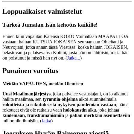
Loppuaikaiset valmistelut
Tärkeä Jumalan Isän kehotus kaikille!
Ennen kuin vapautan Kätensä KOKO Voimallaan MAAPALLOA
vastaan, haluan KUTSUA JOKAISEN seuraamaan Ohjeitani ja
Neuvojiani, jotka annan tässä Viestissä, koska haluan JOKAISEN,
pelastuvan ja palatsevansa Kotiini, josta hän on lähtöisin, mistä hän
on poistunut ja missä hän nyt on.
(
Jatka...
)
Punainen varoitus
Meidän VAPAUDEN, meidän Olemisen
Uusi Maailmanjärjestys
, joka palvelee vastustajani, on jo alkanut
hallita maailmaa, sen
tyrannia-ohjelma
alkoi suunnitelmalla
rokotteista ja rokotuksesta nykyisen pandemian vastaan
; nämä
rokotteet eivät ole ratkaisu vaan
holokaustin
alku, joka johtaa
kuolemaan
,
transhumanismiin
ja
pahan merkkiin asennettaviin
miljooniin ihmisiin. (
Jatka
)
Jeesuksen Hyvän Paimenen viestiä