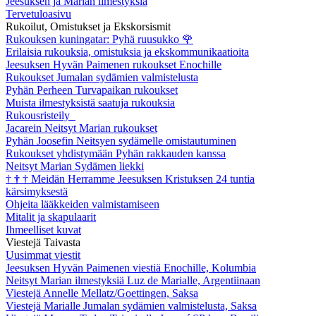
Jeesuksen ja Marian ilmestyksiä
Tervetuloasivu
Rukoilut, Omistukset ja Ekskorsismit
Rukouksen kuningatar: Pyhä ruusukko
🌹
Erilaisia rukouksia, omistuksia ja ekskommunikaatioita
Jeesuksen Hyvän Paimenen rukoukset Enochille
Rukoukset Jumalan sydämien valmistelusta
Pyhän Perheen Turvapaikan rukoukset
Muista ilmestyksistä saatuja rukouksia
Rukousristeily
Jacarein Neitsyt Marian rukoukset
Pyhän Joosefin Neitsyen sydämelle omistautuminen
Rukoukset yhdistymään Pyhän rakkauden kanssa
Neitsyt Marian Sydämen liekki
†
†
†
Meidän Herramme Jeesuksen Kristuksen 24 tuntia
kärsimyksestä
Ohjeita lääkkeiden valmistamiseen
Mitalit ja skapulaarit
Ihmeelliset kuvat
Viestejä Taivasta
Uusimmat viestit
Jeesuksen Hyvän Paimenen viestiä Enochille, Kolumbia
Neitsyt Marian ilmestyksiä Luz de Marialle, Argentiinaan
Viestejä Annelle Mellatz/Goettingen, Saksa
Viestejä Marialle Jumalan sydämien valmistelusta, Saksa