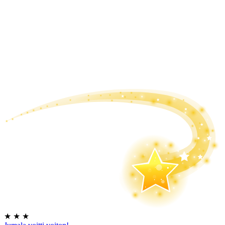
★
★
★