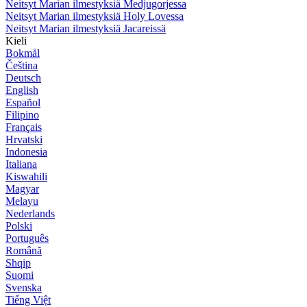
Neitsyt Marian ilmestyksiä Medjugorjessa
Neitsyt Marian ilmestyksiä Holy Lovessa
Neitsyt Marian ilmestyksiä Jacareissä
Kieli
Bokmål
Čeština
Deutsch
English
Español
Filipino
Français
Hrvatski
Indonesia
Italiana
Kiswahili
Magyar
Melayu
Nederlands
Polski
Português
Română
Shqip
Suomi
Svenska
Tiếng Việt