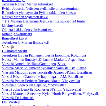
Jacarein Neitsyt Marian rukoukset
Pyhän Joosefin Neitsyen sydämelle omistautuminen
Rukoukset yhdistymään Pyhän rakkauden kanssa
Neitsyt Marian Sydämen liekki
†
†
†
Meidän Herramme Jeesuksen Kristuksen 24 tuntia
kärsimyksestä
Ohjeita lääkkeiden valmistamiseen
Mitalit ja skapulaarit
Ihmeelliset kuvat
Jeesuksen ja Marian ilmestyksiä
Viestejä
Uusimmat viestit
Jeesuksen Hyvän Paimenen viestiä Enochille, Kolumbia
Neitsyt Marian ilmestyksiä Luz de Marialle, Argentiinaan
Viestejä Annelle Mellatz/Goettingen, Saksa
Viestejä Marialle Jumalan sydämien valmistelusta, Saksa
Viestejä Marcos Tadeu Teixeiralle Jacareí SP:hen, Brasiliaan
Viestiä Edson Glauberille Itapirangaan AM, Brasiliaan
Viestejä Pyhän Perheen Turvapaikkaan, Yhdysvallat
Viestejä Uuden Alun Lapsille, Yhdysvallat
Viestiä John Learylle Rochester NY:hin, Yhdysvallat
Viestiä Maureen Sweeney-Kylen North Ridgevilleen, Yhdysvallat
Viestejä Eri Lähteistä
Etsi Viestejä