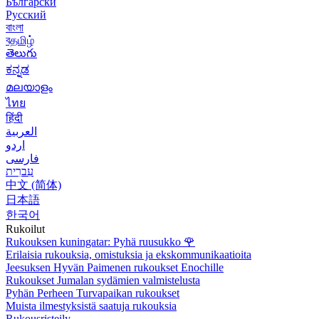
Български
Русский
বাংলা
বதமிழ்
తెలుగు
ಕನ್ನಡ
മലയാളം
ไทย
हिंदी
العربية
اردو
فارسی
עִברִית
中文 (简体)
日本語
한국어
Rukoilut
Rukouksen kuningatar: Pyhä ruusukko
🌹
Erilaisia rukouksia, omistuksia ja ekskommunikaatioita
Jeesuksen Hyvän Paimenen rukoukset Enochille
Rukoukset Jumalan sydämien valmistelusta
Pyhän Perheen Turvapaikan rukoukset
Muista ilmestyksistä saatuja rukouksia
Rukousristeily