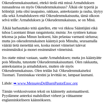
Oikeudenmukaisuuttani, ettekö tiedä että missä Armahduksen
runsaudessa on myös Oikeudenmukaisuus? Älkää ole typeriä ja
hölmöjä: jotta olisi tasapaino, rakkaus, anteeksianto ja rauha, täytyy
olla sekä Armahdukseen että Oikeudenmukaisuutta, tämä olkoon
selvä teille: Armahduksen ja Oikeudenmukaisuus, se on Minä.
Älkää harhauttako teitä ajatellen, ette voi rikkoa Sääntöjäni eikä
tuhoa Luomiani ilman rangaistusta; muista: Jos syntinen katuaa
tekonsa ja palaa Minun luokseni, hän pelastaa varmasti sielunsa;
mutta jos oikeudenmukainen kääntyä pois Minulta, seuraamalla
väärää tietä menettää sen, koska monet viimeiset tulevat
ensimmäisiksi ja monet ensimmäiset viimeisinä.
Jos otatte minut vastaan, saatte Armahduksen; mutta jos kääntyätte
pois Minulta, tutustutte Oikeudenmukaisuuttani. Olen rakkautta,
anteeksiantoa ja armahduksen, mutten ole myös
Oikeudenmukaisuus. Olen teidän Isä: Oikeudenmukaiseksi
Tuomari. Tunnistakaa viestini ja levittää ne, lampaat laumani.
Lähde:
➥ www.MensajesDelBuenPastorEnoc.org
Tämän verkkosivuston teksti on käännetty automaattisesti.
Pyydämme anteeksi mahdolliset virheet ja viittaamme
englanninkieliseen käännökseen.