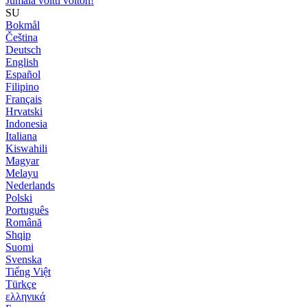
Jumala voitti voiton!
SU
Bokmål
Čeština
Deutsch
English
Español
Filipino
Français
Hrvatski
Indonesia
Italiana
Kiswahili
Magyar
Melayu
Nederlands
Polski
Português
Română
Shqip
Suomi
Svenska
Tiếng Việt
Türkçe
ελληνικά