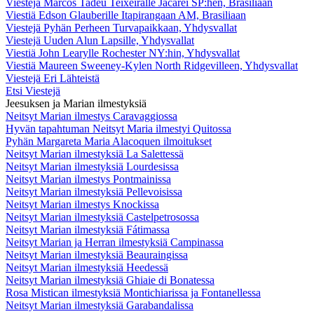
Viestejä Marcos Tadeu Teixeiralle Jacareí SP:hen, Brasiliaan
Viestiä Edson Glauberille Itapirangaan AM, Brasiliaan
Viestejä Pyhän Perheen Turvapaikkaan, Yhdysvallat
Viestejä Uuden Alun Lapsille, Yhdysvallat
Viestiä John Learylle Rochester NY:hin, Yhdysvallat
Viestiä Maureen Sweeney-Kylen North Ridgevilleen, Yhdysvallat
Viestejä Eri Lähteistä
Etsi Viestejä
Jeesuksen ja Marian ilmestyksiä
Neitsyt Marian ilmestys Caravaggiossa
Hyvän tapahtuman Neitsyt Maria ilmestyi Quitossa
Pyhän Margareta Maria Alacoquen ilmoitukset
Neitsyt Marian ilmestyksiä La Salettessä
Neitsyt Marian ilmestyksiä Lourdesissa
Neitsyt Marian ilmestys Pontmainissa
Neitsyt Marian ilmestyksiä Pellevoisissa
Neitsyt Marian ilmestys Knockissa
Neitsyt Marian ilmestyksiä Castelpetrosossa
Neitsyt Marian ilmestyksiä Fátimassa
Neitsyt Marian ja Herran ilmestyksiä Campinassa
Neitsyt Marian ilmestyksiä Beauraingissa
Neitsyt Marian ilmestyksiä Heedessä
Neitsyt Marian ilmestyksiä Ghiaie di Bonatessa
Rosa Mistican ilmestyksiä Montichiarissa ja Fontanellessa
Neitsyt Marian ilmestyksiä Garabandalissa