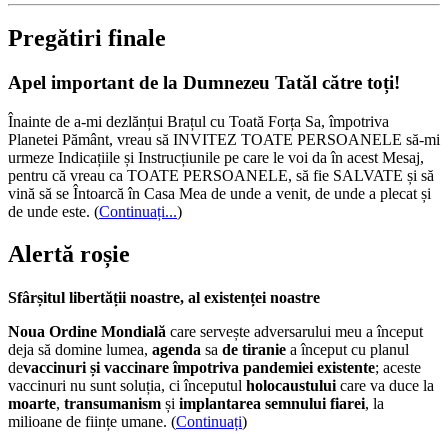
Pregătiri finale
Apel important de la Dumnezeu Tatăl către toți!
Înainte de a-mi dezlănțui Brațul cu Toată Forța Sa, împotriva
Planetei Pământ, vreau să INVITEZ TOATE PERSOANELE să-mi
urmeze Indicațiile și Instrucțiunile pe care le voi da în acest Mesaj,
pentru că vreau ca TOATE PERSOANELE, să fie SALVATE și să
vină să se Întoarcă în Casa Mea de unde a venit, de unde a plecat și
de unde este.
(
Continuați...
)
Alertă roșie
Sfârșitul libertății noastre, al existenței noastre
Noua Ordine Mondială
care servește adversarului meu a început
deja să domine lumea,
agenda
sa
de tiranie
a început cu planul
de
vaccinuri și vaccinare împotriva pandemiei existente
; aceste
vaccinuri nu sunt soluția, ci începutul
holocaustului
care va duce la
moarte
,
transumanism
și
implantarea semnului fiarei
, la
milioane de ființe umane. (
Continuați
)