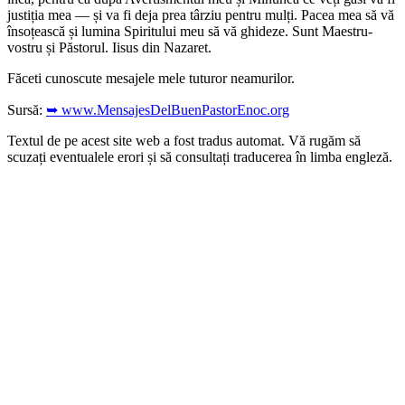
justiția mea — și va fi deja prea târziu pentru mulți. Pacea mea să vă
însoțească și lumina Spiritului meu să vă ghideze. Sunt Maestru-
vostru și Păstorul. Iisus din Nazaret.
Făceti cunoscute mesajele mele tuturor neamurilor.
Sursă:
➥ www.MensajesDelBuenPastorEnoc.org
Textul de pe acest site web a fost tradus automat. Vă rugăm să
scuzați eventualele erori și să consultați traducerea în limba engleză.