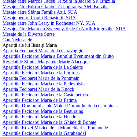
Mesaje către Marcos Tadeu Teixeira în Jacareí SP, Brazilia
Mesaje către Edson Glauber în Itapiranga AM, Brazilia
Mesaje către Sfânta Familie Azil, SUA
Mesaje pentru Copiii Renașterii, SUA
Mesaje către John Leary în Rochester NY, SUA
Mesaje către Maureen Sweeney-Kyle în North Ridgeville, SUA
Mesaje de la Diverse Surse
Caută Mesajele
Apariții ale lui Iisus și Maria
Apariția Fecioarei Maria de la Caravaggio
Aparițiile Fecioarei Maria a Bunului Eveniment din Quito
Revelatiile Sfintei Margarete Marie Alacoque
Aparitiile Fecioarei Maria de la La Salette
Aparitiile Fecioarei Maria de la Lourdes
Apariția Fecioarei Maria de la Pontmain
Aparitiile Fecioarei Maria de la Pellevoisin
Apariția Fecioarei Maria de la Knock
Aparitiile Fecioarei Maria de la Castelpetroso
Aparitiile Fecioarei Maria de la Fatima
Aparițiile Domnului și ale Maicii Domnului de la Campinas
Aparitiile Fecioarei Maria de la Beauraing
Aparițiile Fecioarei Maria de la Heede
Aparitiile Fecioarei Maria de la Ghiaie di Bonate
Aparitiile Rozei Mistice de la Montichiari și Fontanelle
Aparitiile Fecioarei Maria de la Garabandal