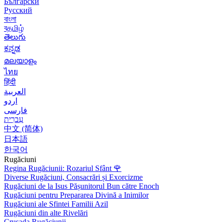
Български
Русский
বাংলা
বதமிழ்
తెలుగు
ಕನ್ನಡ
മലയാളം
ไทย
हिंदी
العربية
اردو
فارسی
עִברִית
中文 (简体)
日本語
한국어
Rugăciuni
Regina Rugăciunii: Rozariul Sfânt
🌹
Diverse Rugăciuni, Consacrări și Exorcizme
Rugăciuni de la Isus Pășunitorul Bun către Enoch
Rugăciuni pentru Prepararea Divină a Inimilor
Rugăciuni ale Sfintei Familii Azil
Rugăciuni din alte Rivelări
Crusada Rugăciunii