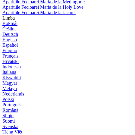
Aparitiile Fecioarei Maria de la Medjugorje
Aparitiile Fecioarei Maria de la Holy Love
Aparitiile Fecioarei Maria de la Jacarei
Limba
Bokmål
Čeština
Deutsch
English
Español
Filipino
Français
Hrvatski
Indonesia
Italiana
Kiswahili
Magyar
Melayu
Nederlands
Polski
Português
Română
Shqip
Suomi
Svenska
Tiếng Việt