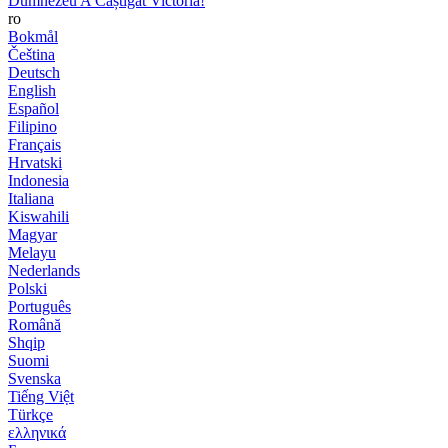
Dumnezeu A Câștigat Victoria!
ro
Bokmål
Čeština
Deutsch
English
Español
Filipino
Français
Hrvatski
Indonesia
Italiana
Kiswahili
Magyar
Melayu
Nederlands
Polski
Português
Română
Shqip
Suomi
Svenska
Tiếng Việt
Türkçe
ελληνικά