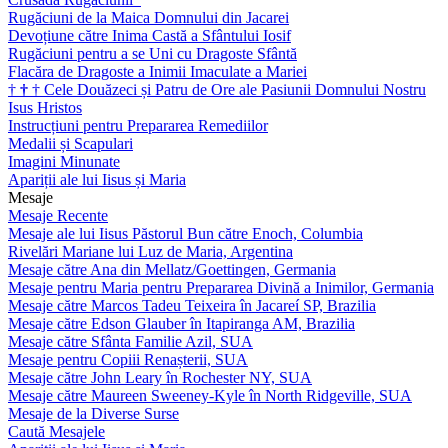
Rugăciuni de la Maica Domnului din Jacarei
Devoțiune către Inima Castă a Sfântului Iosif
Rugăciuni pentru a se Uni cu Dragoste Sfântă
Flacăra de Dragoste a Inimii Imaculate a Mariei
†
†
†
Cele Douăzeci și Patru de Ore ale Pasiunii Domnului Nostru
Isus Hristos
Instrucțiuni pentru Prepararea Remediilor
Medalii și Scapulari
Imagini Minunate
Apariții ale lui Iisus și Maria
Mesaje
Mesaje Recente
Mesaje ale lui Iisus Păstorul Bun către Enoch, Columbia
Rivelări Mariane lui Luz de Maria, Argentina
Mesaje către Ana din Mellatz/Goettingen, Germania
Mesaje pentru Maria pentru Prepararea Divină a Inimilor, Germania
Mesaje către Marcos Tadeu Teixeira în Jacareí SP, Brazilia
Mesaje către Edson Glauber în Itapiranga AM, Brazilia
Mesaje către Sfânta Familie Azil, SUA
Mesaje pentru Copiii Renașterii, SUA
Mesaje către John Leary în Rochester NY, SUA
Mesaje către Maureen Sweeney-Kyle în North Ridgeville, SUA
Mesaje de la Diverse Surse
Caută Mesajele