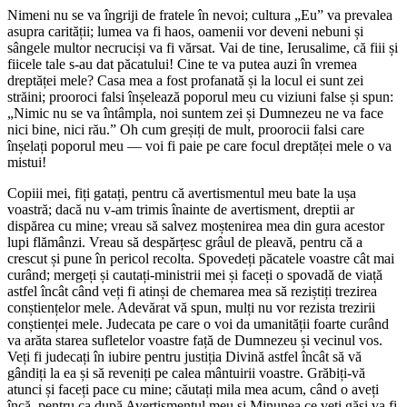
Nimeni nu se va îngriji de fratele în nevoi; cultura „Eu” va prevalea
asupra carității; lumea va fi haos, oamenii vor deveni nebuni și
sângele multor necruciși va fi vărsat. Vai de tine, Ierusalime, că fiii și
fiicele tale s-au dat păcatului! Cine te va putea auzi în vremea
dreptăței mele? Casa mea a fost profanată și la locul ei sunt zei
străini; prooroci falsi înșelează poporul meu cu viziuni false și spun:
„Nimic nu se va întâmpla, noi suntem zei și Dumnezeu ne va face
nici bine, nici rău.” Oh cum greșiți de mult, proorocii falsi care
înșelați poporul meu — voi fi paie pe care focul dreptăței mele o va
mistui!
Copiii mei, fiți gatați, pentru că avertismentul meu bate la ușa
voastră; dacă nu v-am trimis înainte de avertisment, dreptii ar
dispărea cu mine; vreau să salvez moștenirea mea din gura acestor
lupi flămânzi. Vreau să despărțesc grâul de pleavă, pentru că a
crescut și pune în pericol recolta. Spovedeți păcatele voastre cât mai
curând; mergeți și cautați-ministrii mei și faceți o spovadă de viață
astfel încât când veți fi atinși de chemarea mea să reziștiți trezirea
conștiențelor mele. Adevărat vă spun, mulți nu vor rezista trezirii
conștienței mele. Judecata pe care o voi da umanității foarte curând
va arăta starea sufletelor voastre față de Dumnezeu și vecinul vos.
Veți fi judecați în iubire pentru justiția Divină astfel încât să vă
gândiți la ea și să reveniți pe calea mântuirii voastre. Grăbiți-vă
atunci și faceți pace cu mine; căutați mila mea acum, când o aveți
încă, pentru ca după Avertismentul meu și Minunea ce veți găsi va fi