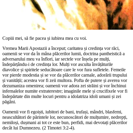
Copiii mei, să fie pacea și iubirea mea cu voi.
Vremea Marii Apostazii a început; caritatea și credința vor răci,
oamenii se vor da în mâna plăcerilor lumii, doctrina pantheistică a
adversarului meu va înflori, iar sectele vor înșela pe mulți,
îndepărțându-i de credința lor. Mulți vor asculta învățăturile
diavolice și spiritele seducătoare care le vor fura sufletele. Femeile
vor pierde modestia și se vor da plăcerilor carnale, adorării trupului
și vanității; acestea vor fi zeii multora. Pofta de putere și averea vor
dezumaniza omenirea; oamenii vor adora zei străini și vor închinui
infernalelor numite extraterestre; imaginile mele și crucifixele vor fi
îndepărtate din multe locuri pentru a idolatriza idoli umani și zei
păgâni.
Oamenii vor fi egoiști, iubitori de bani, trufași, mândri, blasfemi,
neascultători de părintele lor, necunoscători de mulțumire, nedrepți,
nemiloși, dușmani ai tot ce este bun, perfidi, mai devotați plăcerilor
decât lui Dumnezeu. (2 Timotei 3:2-4).