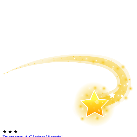
★
★
★