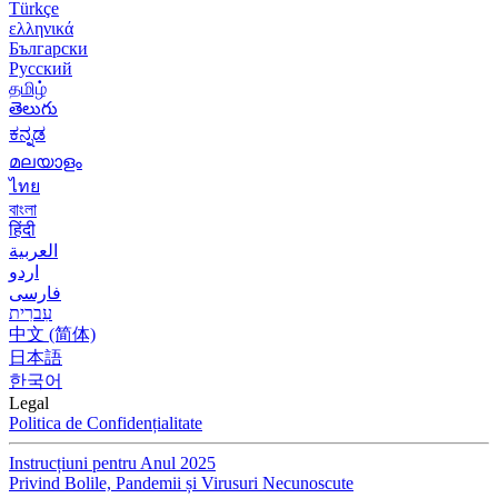
Türkçe
ελληνικά
Български
Русский
தமிழ்
తెలుగు
ಕನ್ನಡ
മലയാളം
ไทย
বাংলা
हिंदी
العربية
اردو
فارسی
עִברִית
中文 (简体)
日本語
한국어
Legal
Politica de Confidențialitate
Instrucțiuni pentru Anul 2025
Privind Bolile, Pandemii și Virusuri Necunoscute