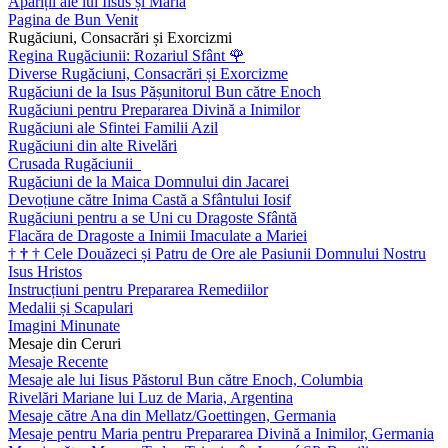
Apariții ale lui Iisus și Maria
Pagina de Bun Venit
Rugăciuni, Consacrări și Exorcizmi
Regina Rugăciunii: Rozariul Sfânt
🌹
Diverse Rugăciuni, Consacrări și Exorcizme
Rugăciuni de la Isus Pășunitorul Bun către Enoch
Rugăciuni pentru Prepararea Divină a Inimilor
Rugăciuni ale Sfintei Familii Azil
Rugăciuni din alte Rivelări
Crusada Rugăciunii
Rugăciuni de la Maica Domnului din Jacarei
Devoțiune către Inima Castă a Sfântului Iosif
Rugăciuni pentru a se Uni cu Dragoste Sfântă
Flacăra de Dragoste a Inimii Imaculate a Mariei
†
†
†
Cele Douăzeci și Patru de Ore ale Pasiunii Domnului Nostru
Isus Hristos
Instrucțiuni pentru Prepararea Remediilor
Medalii și Scapulari
Imagini Minunate
Mesaje din Ceruri
Mesaje Recente
Mesaje ale lui Iisus Păstorul Bun către Enoch, Columbia
Rivelări Mariane lui Luz de Maria, Argentina
Mesaje către Ana din Mellatz/Goettingen, Germania
Mesaje pentru Maria pentru Prepararea Divină a Inimilor, Germania