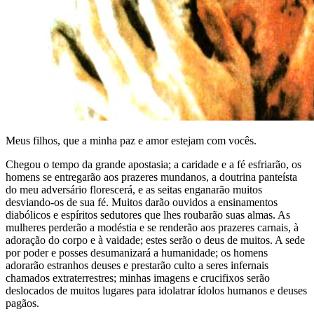
Meus filhos, que a minha paz e amor estejam com vocês.
Chegou o tempo da grande apostasia; a caridade e a fé esfriarão, os
homens se entregarão aos prazeres mundanos, a doutrina panteísta
do meu adversário florescerá, e as seitas enganarão muitos
desviando-os de sua fé. Muitos darão ouvidos a ensinamentos
diabólicos e espíritos sedutores que lhes roubarão suas almas. As
mulheres perderão a modéstia e se renderão aos prazeres carnais, à
adoração do corpo e à vaidade; estes serão o deus de muitos. A sede
por poder e posses desumanizará a humanidade; os homens
adorarão estranhos deuses e prestarão culto a seres infernais
chamados extraterrestres; minhas imagens e crucifixos serão
deslocados de muitos lugares para idolatrar ídolos humanos e deuses
pagãos.