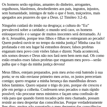
Os homens serão egoístas, amantes do dinheiro, arrogantes,
orgulhosos, blasfemos, desobedientes aos pais, ingratos, injustos,
sem humanidade, inimigos de tudo o que é bom, traiçoeiros, mais
apegados aos prazeres do que a Deus. (2 Timóteo 3:2-4).
Ninguém cuidará do irmão na desgraça; a cultura do “Eu”
prevalecerá sobre a caridade; o mundo será caos, os homens
enlouquecerão e o sangue de muitos inocentes será derramado. Ai
de ti, Jerusalém, porque teus filhos e filhas se entregaram ao pecado!
Quem poderá ouvir-te no tempo da minha justiça? Minha casa foi
profanada e em seu lugar há estranhos deuses; falsos profetas
enganam meu povo com visões falsas e dizem: Nada acontecerá,
nós somos deuses e Deus não nos fará nem bem nem mal. Oh como
estão errados esses falsos profetas que enganam meu povo—serão
palha que o fogo da minha justiça devora!
Meus filhos, estejam preparados, pois meu aviso está batendo à sua
porta; se eu não enviasse primeiro meu aviso, os justos pereceriam
comigo; quero resgatar a minha herança das mandíbulas desses
lobos famintos. Quero separar o trigo do joio, porque ele cresceu e
põe em perigo a colheita. Confessem seus pecados o mais rápido
possível; vão procurar meus ministros e façam uma confissão de
vida para que quando forem tocados pelo meu chamado, possam
resistir ao meu despertar das consciências. Porque verdadeiramente
lhes digo, muitos não suportarão o meu despertar das consciências.