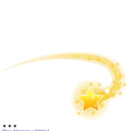
★
★
★