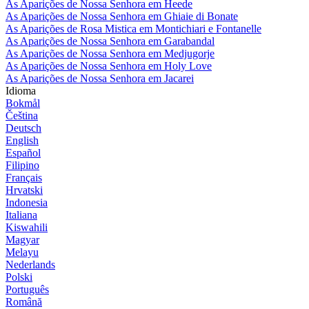
As Aparições de Nossa Senhora em Heede
As Aparições de Nossa Senhora em Ghiaie di Bonate
As Aparições de Rosa Mistica em Montichiari e Fontanelle
As Aparições de Nossa Senhora em Garabandal
As Aparições de Nossa Senhora em Medjugorje
As Aparições de Nossa Senhora em Holy Love
As Aparições de Nossa Senhora em Jacarei
Idioma
Bokmål
Čeština
Deutsch
English
Español
Filipino
Français
Hrvatski
Indonesia
Italiana
Kiswahili
Magyar
Melayu
Nederlands
Polski
Português
Română