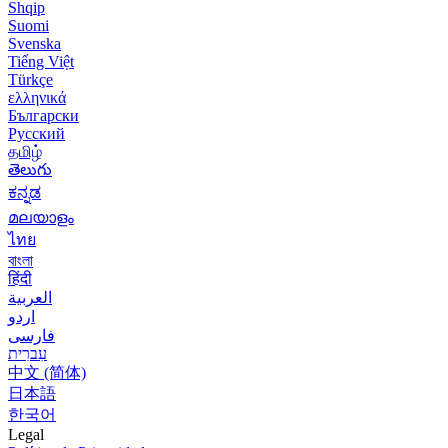
Shqip
Suomi
Svenska
Tiếng Việt
Türkçe
ελληνικά
Български
Русский
தமிழ்
తెలుగు
ಕನ್ನಡ
മലയാളം
ไทย
বাংলা
हिंदी
العربية
اردو
فارسی
עִברִית
中文 (简体)
日本語
한국어
Legal