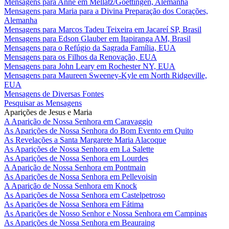
Mensagens para Anne em Mellatz/Goettingen, Alemanha
Mensagens para Maria para a Divina Preparação dos Corações,
Alemanha
Mensagens para Marcos Tadeu Teixeira em Jacareí SP, Brasil
Mensagens para Edson Glauber em Itapiranga AM, Brasil
Mensagens para o Refúgio da Sagrada Família, EUA
Mensagens para os Filhos da Renovação, EUA
Mensagens para John Leary em Rochester NY, EUA
Mensagens para Maureen Sweeney-Kyle em North Ridgeville,
EUA
Mensagens de Diversas Fontes
Pesquisar as Mensagens
Aparições de Jesus e Maria
A Aparição de Nossa Senhora em Caravaggio
As Aparições de Nossa Senhora do Bom Evento em Quito
As Revelações a Santa Margarete Maria Alacoque
As Aparições de Nossa Senhora em La Salette
As Aparições de Nossa Senhora em Lourdes
A Aparição de Nossa Senhora em Pontmain
As Aparições de Nossa Senhora em Pellevoisin
A Aparição de Nossa Senhora em Knock
As Aparições de Nossa Senhora em Castelpetroso
As Aparições de Nossa Senhora em Fátima
As Aparições de Nosso Senhor e Nossa Senhora em Campinas
As Aparições de Nossa Senhora em Beauraing