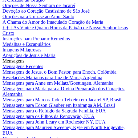
Orações de Nossa Senhora de Jacareí
Devoção ao Coração Castíssimo de São José
Orações para Unir-se ao Amor Santo
A Chama do Amor do Imaculado Coração de Maria
†
†
†
As Vinte e Quatro Horas da Paixão de Nosso Senhor Jesus
Cristo
Instruções para Preparar Remédios
Medalhas e Escapulários
Imagens Milagrosas
Aparições de Jesus e Maria
Mensagens
Mensagens Recentes
Mensagens de Jesus, o Bom Pastor, para Enoch, Colômbia
Revelações Marianas para Luz de Maria, Argentina
Mensagens para Anne em Mellatz/Goettingen, Alemanha
Mensagens para Maria para a Divina Preparação dos Corações,
Alemanha
Mensagens para Marcos Tadeu Teixeira em Jacareí SP, Brasil
Mensagens para Edson Glauber em Itapiranga AM, Brasil
Mensagens para o Refúgio da Sagrada Família, EUA
Mensagens para os Filhos da Renovação, EUA
Mensagens para John Leary em Rochester NY, EUA
Mensagens para Maureen Sweeney-Kyle em North Ridgeville,
EUA