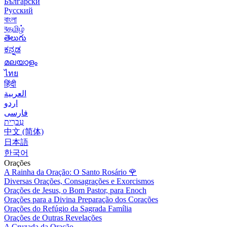
Български
Русский
বাংলা
বதமிழ்
తెలుగు
ಕನ್ನಡ
മലയാളം
ไทย
हिंदी
العربية
اردو
فارسی
עִברִית
中文 (简体)
日本語
한국어
Orações
A Rainha da Oração: O Santo Rosário
🌹
Diversas Orações, Consagrações e Exorcismos
Orações de Jesus, o Bom Pastor, para Enoch
Orações para a Divina Preparação dos Corações
Orações do Refúgio da Sagrada Família
Orações de Outras Revelações
A Cruzada da Oração