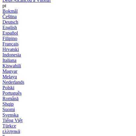
Deus Alcançou a Vitória!
pt
Bokmål
Čeština
Deutsch
English
Español
Filipino
Français
Hrvatski
Indonesia
Italiana
Kiswahili
Magyar
Melayu
Nederlands
Polski
Português
Română
Shqip
Suomi
Svenska
Tiếng Việt
Türkçe
ελληνικά