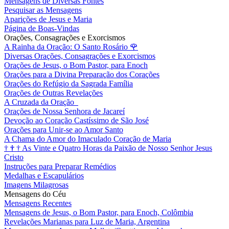
Mensagens de Diversas Fontes
Pesquisar as Mensagens
Aparições de Jesus e Maria
Página de Boas-Vindas
Orações, Consagrações e Exorcismos
A Rainha da Oração: O Santo Rosário
🌹
Diversas Orações, Consagrações e Exorcismos
Orações de Jesus, o Bom Pastor, para Enoch
Orações para a Divina Preparação dos Corações
Orações do Refúgio da Sagrada Família
Orações de Outras Revelações
A Cruzada da Oração
Orações de Nossa Senhora de Jacareí
Devoção ao Coração Castíssimo de São José
Orações para Unir-se ao Amor Santo
A Chama do Amor do Imaculado Coração de Maria
†
†
†
As Vinte e Quatro Horas da Paixão de Nosso Senhor Jesus
Cristo
Instruções para Preparar Remédios
Medalhas e Escapulários
Imagens Milagrosas
Mensagens do Céu
Mensagens Recentes
Mensagens de Jesus, o Bom Pastor, para Enoch, Colômbia
Revelações Marianas para Luz de Maria, Argentina