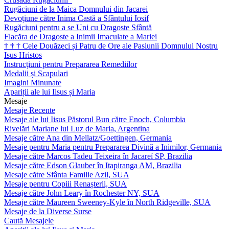
Rugăciuni de la Maica Domnului din Jacarei
Devoțiune către Inima Castă a Sfântului Iosif
Rugăciuni pentru a se Uni cu Dragoste Sfântă
Flacăra de Dragoste a Inimii Imaculate a Mariei
†
†
†
Cele Douăzeci și Patru de Ore ale Pasiunii Domnului Nostru
Isus Hristos
Instrucțiuni pentru Prepararea Remediilor
Medalii și Scapulari
Imagini Minunate
Apariții ale lui Iisus și Maria
Mesaje
Mesaje Recente
Mesaje ale lui Iisus Păstorul Bun către Enoch, Columbia
Rivelări Mariane lui Luz de Maria, Argentina
Mesaje către Ana din Mellatz/Goettingen, Germania
Mesaje pentru Maria pentru Prepararea Divină a Inimilor, Germania
Mesaje către Marcos Tadeu Teixeira în Jacareí SP, Brazilia
Mesaje către Edson Glauber în Itapiranga AM, Brazilia
Mesaje către Sfânta Familie Azil, SUA
Mesaje pentru Copiii Renașterii, SUA
Mesaje către John Leary în Rochester NY, SUA
Mesaje către Maureen Sweeney-Kyle în North Ridgeville, SUA
Mesaje de la Diverse Surse
Caută Mesajele