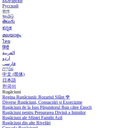
Български
Русский
বাংলা
বதமிழ்
తెలుగు
ಕನ್ನಡ
മലയാളം
ไทย
हिंदी
العربية
اردو
فارسی
עִברִית
中文 (简体)
日本語
한국어
Rugăciuni
Regina Rugăciunii: Rozariul Sfânt
🌹
Diverse Rugăciuni, Consacrări și Exorcizme
Rugăciuni de la Isus Pășunitorul Bun către Enoch
Rugăciuni pentru Prepararea Divină a Inimilor
Rugăciuni ale Sfintei Familii Azil
Rugăciuni din alte Rivelări
Crusada Rugăciunii