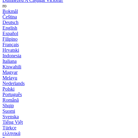
Dumnezeu A Câștigat Victoria!
ro
Bokmål
Čeština
Deutsch
English
Español
Filipino
Français
Hrvatski
Indonesia
Italiana
Kiswahili
Magyar
Melayu
Nederlands
Polski
Português
Română
Shqip
Suomi
Svenska
Tiếng Việt
Türkçe
ελληνικά