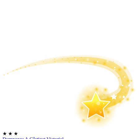
★
★
★