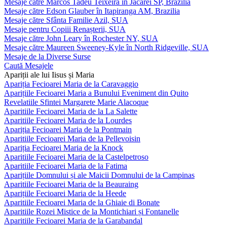
Mesaje către Marcos Tadeu Teixeira în Jacareí SP, Brazilia
Mesaje către Edson Glauber în Itapiranga AM, Brazilia
Mesaje către Sfânta Familie Azil, SUA
Mesaje pentru Copiii Renașterii, SUA
Mesaje către John Leary în Rochester NY, SUA
Mesaje către Maureen Sweeney-Kyle în North Ridgeville, SUA
Mesaje de la Diverse Surse
Caută Mesajele
Apariții ale lui Iisus și Maria
Apariția Fecioarei Maria de la Caravaggio
Aparițiile Fecioarei Maria a Bunului Eveniment din Quito
Revelatiile Sfintei Margarete Marie Alacoque
Aparitiile Fecioarei Maria de la La Salette
Aparitiile Fecioarei Maria de la Lourdes
Apariția Fecioarei Maria de la Pontmain
Aparitiile Fecioarei Maria de la Pellevoisin
Apariția Fecioarei Maria de la Knock
Aparitiile Fecioarei Maria de la Castelpetroso
Aparitiile Fecioarei Maria de la Fatima
Aparițiile Domnului și ale Maicii Domnului de la Campinas
Aparitiile Fecioarei Maria de la Beauraing
Aparițiile Fecioarei Maria de la Heede
Aparitiile Fecioarei Maria de la Ghiaie di Bonate
Aparitiile Rozei Mistice de la Montichiari și Fontanelle
Aparitiile Fecioarei Maria de la Garabandal