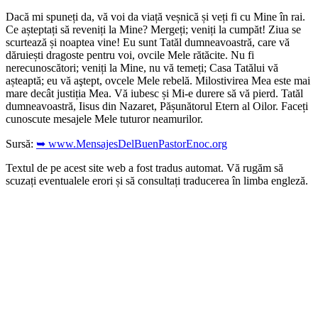
Dacă mi spuneți da, vă voi da viață veșnică și veți fi cu Mine în rai.
Ce așteptați să reveniți la Mine? Mergeți; veniți la cumpăt! Ziua se
scurtează și noaptea vine! Eu sunt Tatăl dumneavoastră, care vă
dăruiești dragoste pentru voi, ovcile Mele rătăcite. Nu fi
nerecunoscători; veniți la Mine, nu vă temeți; Casa Tatălui vă
așteaptă; eu vă aştept, ovcele Mele rebelă. Milostivirea Mea este mai
mare decât justiția Mea. Vă iubesc și Mi-e durere să vă pierd. Tatăl
dumneavoastră, Iisus din Nazaret, Pășunătorul Etern al Oilor. Faceți
cunoscute mesajele Mele tuturor neamurilor.
Sursă:
➥ www.MensajesDelBuenPastorEnoc.org
Textul de pe acest site web a fost tradus automat. Vă rugăm să
scuzați eventualele erori și să consultați traducerea în limba engleză.