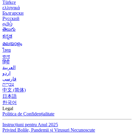
Türkçe
ελληνικά
Български
Русский
தமிழ்
తెలుగు
ಕನ್ನಡ
മലയാളം
ไทย
বাংলা
हिंदी
العربية
اردو
فارسی
עִברִית
中文 (简体)
日本語
한국어
Legal
Politica de Confidențialitate
Instrucțiuni pentru Anul 2025
Privind Bolile, Pandemii și Virusuri Necunoscute