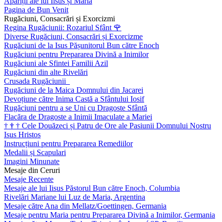
Apariții ale lui Iisus și Maria
Pagina de Bun Venit
Rugăciuni, Consacrări și Exorcizmi
Regina Rugăciunii: Rozariul Sfânt
🌹
Diverse Rugăciuni, Consacrări și Exorcizme
Rugăciuni de la Isus Pășunitorul Bun către Enoch
Rugăciuni pentru Prepararea Divină a Inimilor
Rugăciuni ale Sfintei Familii Azil
Rugăciuni din alte Rivelări
Crusada Rugăciunii
Rugăciuni de la Maica Domnului din Jacarei
Devoțiune către Inima Castă a Sfântului Iosif
Rugăciuni pentru a se Uni cu Dragoste Sfântă
Flacăra de Dragoste a Inimii Imaculate a Mariei
†
†
†
Cele Douăzeci și Patru de Ore ale Pasiunii Domnului Nostru
Isus Hristos
Instrucțiuni pentru Prepararea Remediilor
Medalii și Scapulari
Imagini Minunate
Mesaje din Ceruri
Mesaje Recente
Mesaje ale lui Iisus Păstorul Bun către Enoch, Columbia
Rivelări Mariane lui Luz de Maria, Argentina
Mesaje către Ana din Mellatz/Goettingen, Germania
Mesaje pentru Maria pentru Prepararea Divină a Inimilor, Germania