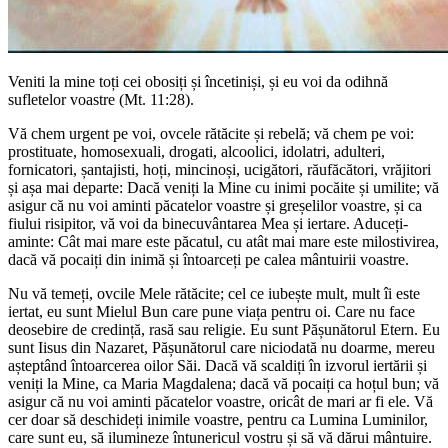
Veniti la mine toți cei obosiți și încetiniși, și eu voi da odihnă
sufletelor voastre (Mt. 11:28).
Vă chem urgent pe voi, ovcele rătăcite și rebelă; vă chem pe voi:
prostituate, homosexuali, drogati, alcoolici, idolatri, adulteri,
fornicatori, șantajisti, hoți, mincinoși, ucigători, răufăcători, vrăjitori
și așa mai departe: Dacă veniți la Mine cu inimi pocăite și umilite; vă
asigur că nu voi aminti păcatelor voastre și greșelilor voastre, și ca
fiului risipitor, vă voi da binecuvântarea Mea și iertare. Aduceți-
aminte: Cât mai mare este păcatul, cu atât mai mare este milostivirea,
dacă vă pocaiți din inimă și întoarceți pe calea mântuirii voastre.
Nu vă temeți, ovcile Mele rătăcite; cel ce iubește mult, mult îi este
iertat, eu sunt Mielul Bun care pune viața pentru oi. Care nu face
deosebire de credință, rasă sau religie. Eu sunt Pășunătorul Etern. Eu
sunt Iisus din Nazaret, Pășunătorul care niciodată nu doarme, mereu
așteptând întoarcerea oilor Săi. Dacă vă scaldiți în izvorul iertării și
veniți la Mine, ca Maria Magdalena; dacă vă pocaiți ca hoțul bun; vă
asigur că nu voi aminti păcatelor voastre, oricât de mari ar fi ele. Vă
cer doar să deschideți inimile voastre, pentru ca Lumina Luminilor,
care sunt eu, să ilumineze întunericul vostru și să vă dărui mântuire.