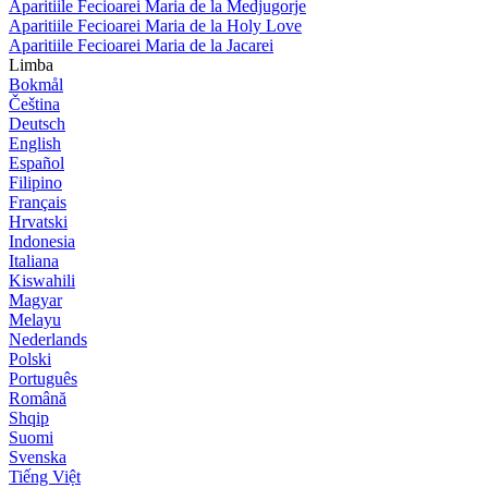
Aparitiile Fecioarei Maria de la Medjugorje
Aparitiile Fecioarei Maria de la Holy Love
Aparitiile Fecioarei Maria de la Jacarei
Limba
Bokmål
Čeština
Deutsch
English
Español
Filipino
Français
Hrvatski
Indonesia
Italiana
Kiswahili
Magyar
Melayu
Nederlands
Polski
Português
Română
Shqip
Suomi
Svenska
Tiếng Việt