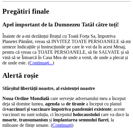
Pregătiri finale
Apel important de la Dumnezeu Tatăl către toți!
Înainte de a-mi dezlănțui Brațul cu Toată Forța Sa, împotriva
Planetei Pământ, vreau să INVITEZ TOATE PERSOANELE să-mi
urmeze Indicațiile și Instrucțiunile pe care le voi da în acest Mesaj,
pentru că vreau ca TOATE PERSOANELE, să fie SALVATE și să
vină să se Întoarcă în Casa Mea de unde a venit, de unde a plecat și
de unde este.
(
Continuați...
)
Alertă roșie
Sfârșitul libertății noastre, al existenței noastre
Noua Ordine Mondială
care servește adversarului meu a început
deja să domine lumea,
agenda
sa
de tiranie
a început cu planul
de
vaccinuri și vaccinare împotriva pandemiei existente
; aceste
vaccinuri nu sunt soluția, ci începutul
holocaustului
care va duce la
moarte
,
transumanism
și
implantarea semnului fiarei
, la
milioane de ființe umane. (
Continuați
)