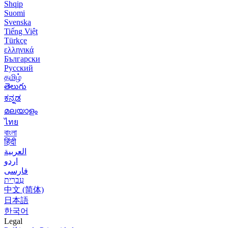
Shqip
Suomi
Svenska
Tiếng Việt
Türkçe
ελληνικά
Български
Русский
தமிழ்
తెలుగు
ಕನ್ನಡ
മലയാളം
ไทย
বাংলা
हिंदी
العربية
اردو
فارسی
עִברִית
中文 (简体)
日本語
한국어
Legal