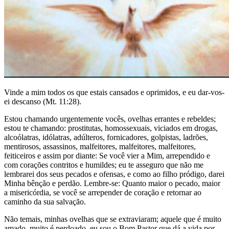
Vinde a mim todos os que estais cansados e oprimidos, e eu dar-vos-
ei descanso (Mt. 11:28).
Estou chamando urgentemente vocês, ovelhas errantes e rebeldes;
estou te chamando: prostitutas, homossexuais, viciados em drogas,
alcoólatras, idólatras, adúlteros, fornicadores, golpistas, ladrões,
mentirosos, assassinos, malfeitores, malfeitores, malfeitores,
feiticeiros e assim por diante: Se você vier a Mim, arrependido e
com corações contritos e humildes; eu te asseguro que não me
lembrarei dos seus pecados e ofensas, e como ao filho pródigo, darei
Minha bênção e perdão. Lembre-se: Quanto maior o pecado, maior
a misericórdia, se você se arrepender de coração e retornar ao
caminho da sua salvação.
Não temais, minhas ovelhas que se extraviaram; aquele que é muito
amado, muito é perdoado, eu sou o Bom Pastor que dá a vida por