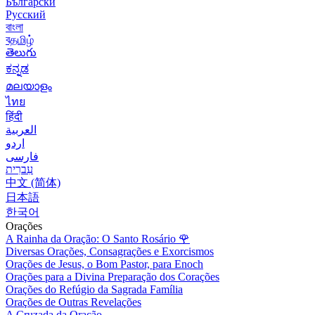
Български
Русский
বাংলা
বதமிழ்
తెలుగు
ಕನ್ನಡ
മലയാളം
ไทย
हिंदी
العربية
اردو
فارسی
עִברִית
中文 (简体)
日本語
한국어
Orações
A Rainha da Oração: O Santo Rosário
🌹
Diversas Orações, Consagrações e Exorcismos
Orações de Jesus, o Bom Pastor, para Enoch
Orações para a Divina Preparação dos Corações
Orações do Refúgio da Sagrada Família
Orações de Outras Revelações
A Cruzada da Oração