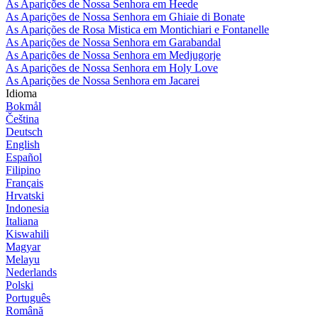
As Aparições de Nossa Senhora em Heede
As Aparições de Nossa Senhora em Ghiaie di Bonate
As Aparições de Rosa Mistica em Montichiari e Fontanelle
As Aparições de Nossa Senhora em Garabandal
As Aparições de Nossa Senhora em Medjugorje
As Aparições de Nossa Senhora em Holy Love
As Aparições de Nossa Senhora em Jacarei
Idioma
Bokmål
Čeština
Deutsch
English
Español
Filipino
Français
Hrvatski
Indonesia
Italiana
Kiswahili
Magyar
Melayu
Nederlands
Polski
Português
Română