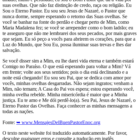
suas ovelhas. Que não faz distinção de credo, raça ou religião. Eu
Sou o Eterno Pastor. Eu sou seu Jesus de Nazaré, o Pastor que
nunca dorme, sempre esperando o retorno das Suas ovelhas. Se
você se banhar na fonte do perdão e chegar perto de Mim, como
Maria Madalena fez; se você se arrepender como o bom ladrão; eu
te asseguro que não me lembrarei dos seus pecados, por mais graves
que sejam. Eu só peço a vocês para abrirem os corações, para que a
Luz do Mundo, que Sou Eu, possa iluminar suas trevas e lhes dar
salvação.
Se você disser sim a Mim, eu lhe darei vida eterna e também estará
Comigo no Paraíso. O que está esperando para voltar a Mim? Vá
em frente; volte aos seus sentidos; pois o dia está declinando e a
noite está chegando! Eu sou seu Pai, que se dedica com amor por
vocês, minhas ovelhas desgarradas. Não sejam ingratos; venham a
Mim, não temam; A Casa do Pai vos espera; estou esperando você,
minha ovelha rebelde. Minha misericórdia é maior que a Minha
justiça. Eu te amo e Me dói perdê-lo(a). Seu Pai, Jesus de Nazaré, o
Eterno Pastor das Ovelhas. Faça conhecer as minhas mensagens a
todas as nações.
Fonte:
➥ www.MensajesDelBuenPastorEnoc.org
O texto neste website foi traduzido automaticamente. Por favor,
desculpe quaisquer erros e consulte a tradução em inglês