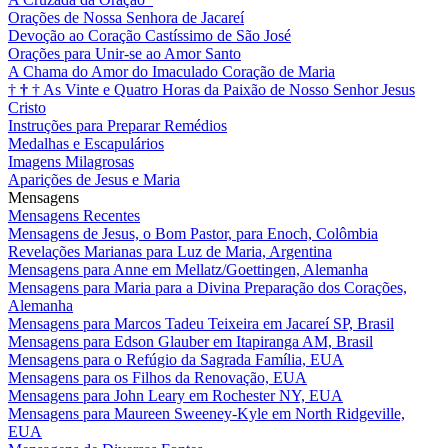
Orações de Nossa Senhora de Jacareí
Devoção ao Coração Castíssimo de São José
Orações para Unir-se ao Amor Santo
A Chama do Amor do Imaculado Coração de Maria
†
†
†
As Vinte e Quatro Horas da Paixão de Nosso Senhor Jesus
Cristo
Instruções para Preparar Remédios
Medalhas e Escapulários
Imagens Milagrosas
Aparições de Jesus e Maria
Mensagens
Mensagens Recentes
Mensagens de Jesus, o Bom Pastor, para Enoch, Colômbia
Revelações Marianas para Luz de Maria, Argentina
Mensagens para Anne em Mellatz/Goettingen, Alemanha
Mensagens para Maria para a Divina Preparação dos Corações,
Alemanha
Mensagens para Marcos Tadeu Teixeira em Jacareí SP, Brasil
Mensagens para Edson Glauber em Itapiranga AM, Brasil
Mensagens para o Refúgio da Sagrada Família, EUA
Mensagens para os Filhos da Renovação, EUA
Mensagens para John Leary em Rochester NY, EUA
Mensagens para Maureen Sweeney-Kyle em North Ridgeville,
EUA