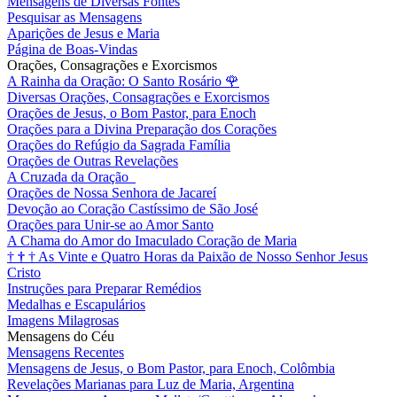
Mensagens de Diversas Fontes
Pesquisar as Mensagens
Aparições de Jesus e Maria
Página de Boas-Vindas
Orações, Consagrações e Exorcismos
A Rainha da Oração: O Santo Rosário
🌹
Diversas Orações, Consagrações e Exorcismos
Orações de Jesus, o Bom Pastor, para Enoch
Orações para a Divina Preparação dos Corações
Orações do Refúgio da Sagrada Família
Orações de Outras Revelações
A Cruzada da Oração
Orações de Nossa Senhora de Jacareí
Devoção ao Coração Castíssimo de São José
Orações para Unir-se ao Amor Santo
A Chama do Amor do Imaculado Coração de Maria
†
†
†
As Vinte e Quatro Horas da Paixão de Nosso Senhor Jesus
Cristo
Instruções para Preparar Remédios
Medalhas e Escapulários
Imagens Milagrosas
Mensagens do Céu
Mensagens Recentes
Mensagens de Jesus, o Bom Pastor, para Enoch, Colômbia
Revelações Marianas para Luz de Maria, Argentina