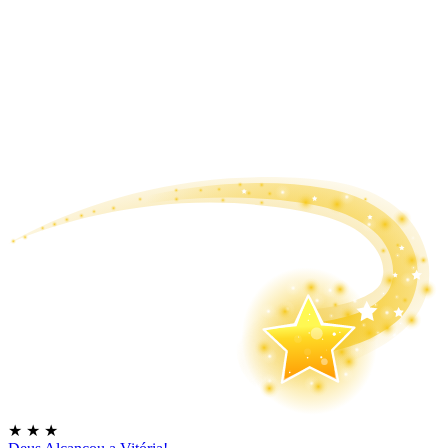
★
★
★