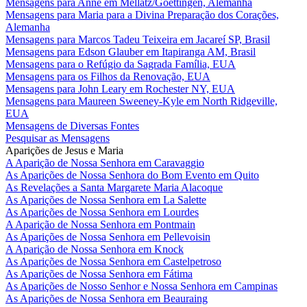
Mensagens para Anne em Mellatz/Goettingen, Alemanha
Mensagens para Maria para a Divina Preparação dos Corações,
Alemanha
Mensagens para Marcos Tadeu Teixeira em Jacareí SP, Brasil
Mensagens para Edson Glauber em Itapiranga AM, Brasil
Mensagens para o Refúgio da Sagrada Família, EUA
Mensagens para os Filhos da Renovação, EUA
Mensagens para John Leary em Rochester NY, EUA
Mensagens para Maureen Sweeney-Kyle em North Ridgeville,
EUA
Mensagens de Diversas Fontes
Pesquisar as Mensagens
Aparições de Jesus e Maria
A Aparição de Nossa Senhora em Caravaggio
As Aparições de Nossa Senhora do Bom Evento em Quito
As Revelações a Santa Margarete Maria Alacoque
As Aparições de Nossa Senhora em La Salette
As Aparições de Nossa Senhora em Lourdes
A Aparição de Nossa Senhora em Pontmain
As Aparições de Nossa Senhora em Pellevoisin
A Aparição de Nossa Senhora em Knock
As Aparições de Nossa Senhora em Castelpetroso
As Aparições de Nossa Senhora em Fátima
As Aparições de Nosso Senhor e Nossa Senhora em Campinas
As Aparições de Nossa Senhora em Beauraing