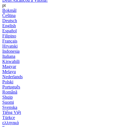
Deus Alcançou a Vitória!
pt
Bokmål
Čeština
Deutsch
English
Español
Filipino
Français
Hrvatski
Indonesia
Italiana
Kiswahili
Magyar
Melayu
Nederlands
Polski
Português
Română
Shqip
Suomi
Svenska
Tiếng Việt
Türkçe
ελληνικά