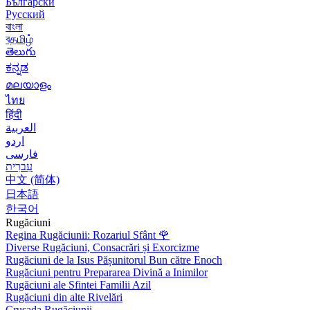
Български
Русский
বাংলা
বதமிழ்
తెలుగు
ಕನ್ನಡ
മലയാളം
ไทย
हिंदी
العربية
اردو
فارسی
עִברִית
中文 (简体)
日本語
한국어
Rugăciuni
Regina Rugăciunii: Rozariul Sfânt
🌹
Diverse Rugăciuni, Consacrări și Exorcizme
Rugăciuni de la Isus Pășunitorul Bun către Enoch
Rugăciuni pentru Prepararea Divină a Inimilor
Rugăciuni ale Sfintei Familii Azil
Rugăciuni din alte Rivelări
Crusada Rugăciunii