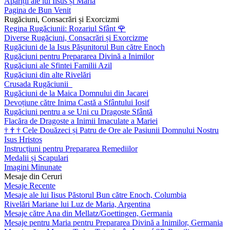
Apariții ale lui Iisus și Maria
Pagina de Bun Venit
Rugăciuni, Consacrări și Exorcizmi
Regina Rugăciunii: Rozariul Sfânt
🌹
Diverse Rugăciuni, Consacrări și Exorcizme
Rugăciuni de la Isus Pășunitorul Bun către Enoch
Rugăciuni pentru Prepararea Divină a Inimilor
Rugăciuni ale Sfintei Familii Azil
Rugăciuni din alte Rivelări
Crusada Rugăciunii
Rugăciuni de la Maica Domnului din Jacarei
Devoțiune către Inima Castă a Sfântului Iosif
Rugăciuni pentru a se Uni cu Dragoste Sfântă
Flacăra de Dragoste a Inimii Imaculate a Mariei
†
†
†
Cele Douăzeci și Patru de Ore ale Pasiunii Domnului Nostru
Isus Hristos
Instrucțiuni pentru Prepararea Remediilor
Medalii și Scapulari
Imagini Minunate
Mesaje din Ceruri
Mesaje Recente
Mesaje ale lui Iisus Păstorul Bun către Enoch, Columbia
Rivelări Mariane lui Luz de Maria, Argentina
Mesaje către Ana din Mellatz/Goettingen, Germania
Mesaje pentru Maria pentru Prepararea Divină a Inimilor, Germania