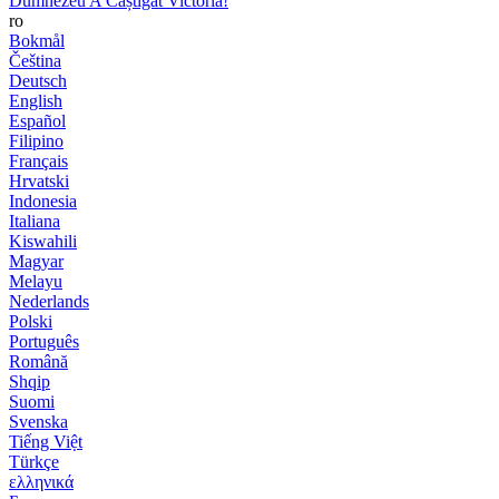
Dumnezeu A Câștigat Victoria!
ro
Bokmål
Čeština
Deutsch
English
Español
Filipino
Français
Hrvatski
Indonesia
Italiana
Kiswahili
Magyar
Melayu
Nederlands
Polski
Português
Română
Shqip
Suomi
Svenska
Tiếng Việt
Türkçe
ελληνικά