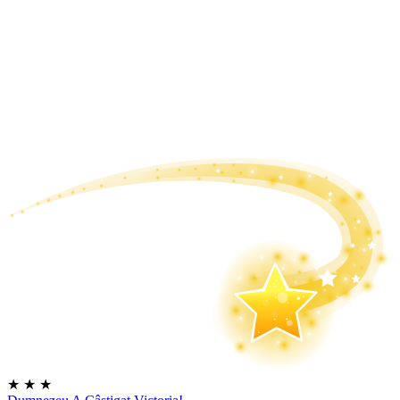
★
★
★