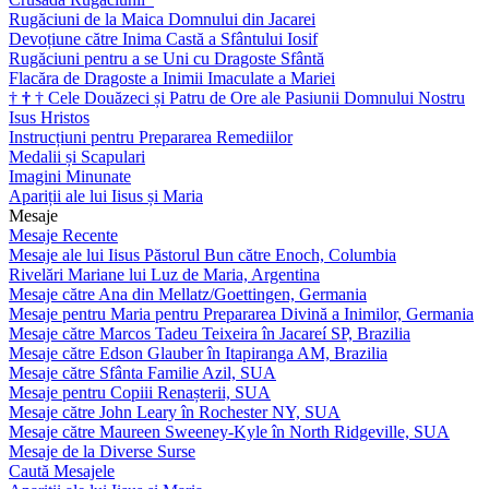
Rugăciuni de la Maica Domnului din Jacarei
Devoțiune către Inima Castă a Sfântului Iosif
Rugăciuni pentru a se Uni cu Dragoste Sfântă
Flacăra de Dragoste a Inimii Imaculate a Mariei
†
†
†
Cele Douăzeci și Patru de Ore ale Pasiunii Domnului Nostru
Isus Hristos
Instrucțiuni pentru Prepararea Remediilor
Medalii și Scapulari
Imagini Minunate
Apariții ale lui Iisus și Maria
Mesaje
Mesaje Recente
Mesaje ale lui Iisus Păstorul Bun către Enoch, Columbia
Rivelări Mariane lui Luz de Maria, Argentina
Mesaje către Ana din Mellatz/Goettingen, Germania
Mesaje pentru Maria pentru Prepararea Divină a Inimilor, Germania
Mesaje către Marcos Tadeu Teixeira în Jacareí SP, Brazilia
Mesaje către Edson Glauber în Itapiranga AM, Brazilia
Mesaje către Sfânta Familie Azil, SUA
Mesaje pentru Copiii Renașterii, SUA
Mesaje către John Leary în Rochester NY, SUA
Mesaje către Maureen Sweeney-Kyle în North Ridgeville, SUA
Mesaje de la Diverse Surse
Caută Mesajele