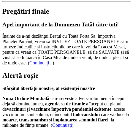
Pregătiri finale
Apel important de la Dumnezeu Tatăl către toți!
Înainte de a-mi dezlănțui Brațul cu Toată Forța Sa, împotriva
Planetei Pământ, vreau să INVITEZ TOATE PERSOANELE să-mi
urmeze Indicațiile și Instrucțiunile pe care le voi da în acest Mesaj,
pentru că vreau ca TOATE PERSOANELE, să fie SALVATE și să
vină să se Întoarcă în Casa Mea de unde a venit, de unde a plecat și
de unde este.
(
Continuați...
)
Alertă roșie
Sfârșitul libertății noastre, al existenței noastre
Noua Ordine Mondială
care servește adversarului meu a început
deja să domine lumea,
agenda
sa
de tiranie
a început cu planul
de
vaccinuri și vaccinare împotriva pandemiei existente
; aceste
vaccinuri nu sunt soluția, ci începutul
holocaustului
care va duce la
moarte
,
transumanism
și
implantarea semnului fiarei
, la
milioane de ființe umane. (
Continuați
)