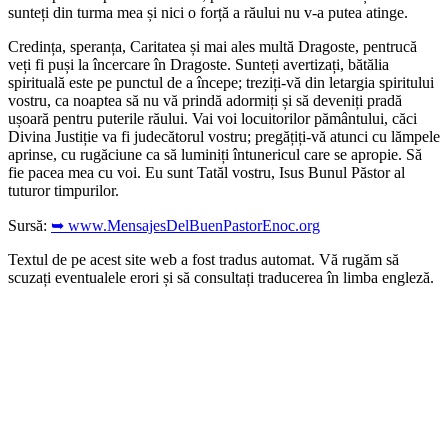
sunteți din turma mea și nici o forță a răului nu v-a putea atinge.
Credința, speranța, Caritatea și mai ales multă Dragoste, pentrucă
veți fi puși la încercare în Dragoste. Sunteți avertizați, bătălia
spirituală este pe punctul de a începe; treziți-vă din letargia spiritului
vostru, ca noaptea să nu vă prindă adormiți și să deveniți pradă
ușoară pentru puterile răului. Vai voi locuitorilor pământului, căci
Divina Justiție va fi judecătorul vostru; pregățiți-vă atunci cu lămpele
aprinse, cu rugăciune ca să luminiți întunericul care se apropie. Să
fie pacea mea cu voi. Eu sunt Tatăl vostru, Isus Bunul Păstor al
tuturor timpurilor.
Sursă:
➥ www.MensajesDelBuenPastorEnoc.org
Textul de pe acest site web a fost tradus automat. Vă rugăm să
scuzați eventualele erori și să consultați traducerea în limba engleză.