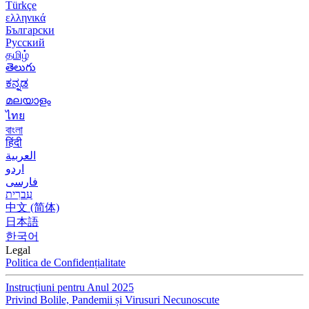
Türkçe
ελληνικά
Български
Русский
தமிழ்
తెలుగు
ಕನ್ನಡ
മലയാളം
ไทย
বাংলা
हिंदी
العربية
اردو
فارسی
עִברִית
中文 (简体)
日本語
한국어
Legal
Politica de Confidențialitate
Instrucțiuni pentru Anul 2025
Privind Bolile, Pandemii și Virusuri Necunoscute