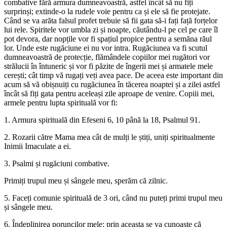
combative fără armura dumneavoastră, astfel încât să nu fiți
surprinși; extinde-o la rudele voie pentru ca și ele să fie protejate.
Când se va arăta falsul profet trebuie să fii gata să-i fați față forțelor
lui rele. Spiritele vor umbla zi și noapte, căutându-l pe cel pe care îl
pot devora, dar nopțile vor fi spațiul propice pentru a semăna răul
lor. Unde este rugăciune ei nu vor intra. Rugăciunea va fi scutul
dumneavoastră de protecție, flămândele copiilor mei rugători vor
strălucii în întuneric și vor fi păzite de îngerii mei și armatele mele
cerești; cât timp vă rugați veți avea pace. De aceea este important din
acum să vă obișnuiți cu rugăciunea în tăcerea noaptei și a zilei astfel
încât să fiți gata pentru aceleași zile aproape de venire. Copiii mei,
armele pentru lupta spirituală vor fi:
1. Armura spirituală din Efeseni 6, 10 până la 18, Psalmul 91.
2. Rozarii către Mama mea cât de mulți le știți, uniți spiritualmente
Inimii Imaculate a ei.
3. Psalmi și rugăciuni combative.
Primiți trupul meu și sângele meu, sperăm că zilnic.
5. Faceți comunie spirituală de 3 ori, când nu puteți primi trupul meu
și sângele meu.
6. Îndeplinirea poruncilor mele; prin aceasta se va cunoaște că