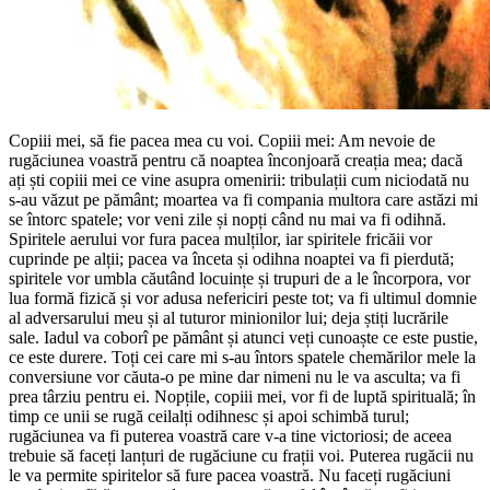
Copiii mei, să fie pacea mea cu voi. Copiii mei: Am nevoie de
rugăciunea voastră pentru că noaptea înconjoară creația mea; dacă
ați ști copiii mei ce vine asupra omenirii: tribulații cum niciodată nu
s-au văzut pe pământ; moartea va fi compania multora care astăzi mi
se întorc spatele; vor veni zile și nopți când nu mai va fi odihnă.
Spiritele aerului vor fura pacea mulților, iar spiritele fricăii vor
cuprinde pe alții; pacea va înceta și odihna noaptei va fi pierdută;
spiritele vor umbla căutând locuințe și trupuri de a le încorpora, vor
lua formă fizică și vor adusa nefericiri peste tot; va fi ultimul domnie
al adversarului meu și al tuturor minionilor lui; deja știți lucrările
sale. Iadul va coborî pe pământ și atunci veți cunoaște ce este pustie,
ce este durere. Toți cei care mi s-au întors spatele chemărilor mele la
conversiune vor căuta-o pe mine dar nimeni nu le va asculta; va fi
prea târziu pentru ei. Nopțile, copiii mei, vor fi de luptă spirituală; în
timp ce unii se rugă ceilalți odihnesc și apoi schimbă turul;
rugăciunea va fi puterea voastră care v-a tine victoriosi; de aceea
trebuie să faceți lanțuri de rugăciune cu frații voi. Puterea rugăcii nu
le va permite spiritelor să fure pacea voastră. Nu faceți rugăciuni