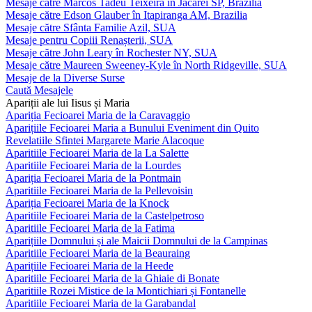
Mesaje către Marcos Tadeu Teixeira în Jacareí SP, Brazilia
Mesaje către Edson Glauber în Itapiranga AM, Brazilia
Mesaje către Sfânta Familie Azil, SUA
Mesaje pentru Copiii Renașterii, SUA
Mesaje către John Leary în Rochester NY, SUA
Mesaje către Maureen Sweeney-Kyle în North Ridgeville, SUA
Mesaje de la Diverse Surse
Caută Mesajele
Apariții ale lui Iisus și Maria
Apariția Fecioarei Maria de la Caravaggio
Aparițiile Fecioarei Maria a Bunului Eveniment din Quito
Revelatiile Sfintei Margarete Marie Alacoque
Aparitiile Fecioarei Maria de la La Salette
Aparitiile Fecioarei Maria de la Lourdes
Apariția Fecioarei Maria de la Pontmain
Aparitiile Fecioarei Maria de la Pellevoisin
Apariția Fecioarei Maria de la Knock
Aparitiile Fecioarei Maria de la Castelpetroso
Aparitiile Fecioarei Maria de la Fatima
Aparițiile Domnului și ale Maicii Domnului de la Campinas
Aparitiile Fecioarei Maria de la Beauraing
Aparițiile Fecioarei Maria de la Heede
Aparitiile Fecioarei Maria de la Ghiaie di Bonate
Aparitiile Rozei Mistice de la Montichiari și Fontanelle
Aparitiile Fecioarei Maria de la Garabandal