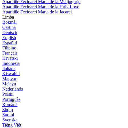
Aparitiile Fecioarei Maria de la Medjugorje
Aparitiile Fecioarei Maria de la Holy Love
Aparitiile Fecioarei Maria de la Jacarei
Limba
Bokmål
Čeština
Deutsch
English
Español
Filipino
Français
Hrvatski
Indonesia
Italiana
Kiswahili
Magyar
Melayu
Nederlands
Polski
Português
Română
Shqip
Suomi
Svenska
Tiếng Việt