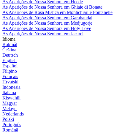
As Aparições de Nossa Senhora em Heede
As Aparições de Nossa Senhora em Ghiaie di Bonate
As Aparições de Rosa Mistica em Montichiari e Fontanelle
As Aparições de Nossa Senhora em Garabandal
As Aparições de Nossa Senhora em Medjugorje
As Aparições de Nossa Senhora em Holy Love
As Aparições de Nossa Senhora em Jacarei
Idioma
Bokmål
Čeština
Deutsch
English
Español
Filipino
Français
Hrvatski
Indonesia
Italiana
Kiswahili
Magyar
Melayu
Nederlands
Polski
Português
Română