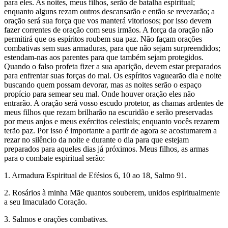
para eles. As noites, meus filhos, serão de batalha espiritual;
enquanto alguns rezam outros descansarão e então se revezarão; a
oração será sua força que vos manterá vitoriosos; por isso devem
fazer correntes de oração com seus irmãos. A força da oração não
permitirá que os espíritos roubem sua paz. Não façam orações
combativas sem suas armaduras, para que não sejam surpreendidos;
estendam-nas aos parentes para que também sejam protegidos.
Quando o falso profeta fizer a sua aparição, devem estar preparados
para enfrentar suas forças do mal. Os espíritos vaguearão dia e noite
buscando quem possam devorar, mas as noites serão o espaço
propício para semear seu mal. Onde houver oração eles não
entrarão. A oração será vosso escudo protetor, as chamas ardentes de
meus filhos que rezam brilharão na escuridão e serão preservadas
por meus anjos e meus exércitos celestiais; enquanto vocês rezarem
terão paz. Por isso é importante a partir de agora se acostumarem a
rezar no silêncio da noite e durante o dia para que estejam
preparados para aqueles dias já próximos. Meus filhos, as armas
para o combate espiritual serão:
1. Armadura Espiritual de Efésios 6, 10 ao 18, Salmo 91.
2. Rosários à minha Mãe quantos souberem, unidos espiritualmente
a seu Imaculado Coração.
3. Salmos e orações combativas.