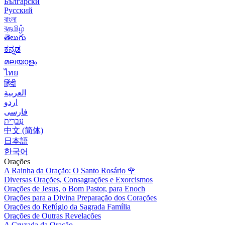
Български
Русский
বাংলা
বதமிழ்
తెలుగు
ಕನ್ನಡ
മലയാളം
ไทย
हिंदी
العربية
اردو
فارسی
עִברִית
中文 (简体)
日本語
한국어
Orações
A Rainha da Oração: O Santo Rosário
🌹
Diversas Orações, Consagrações e Exorcismos
Orações de Jesus, o Bom Pastor, para Enoch
Orações para a Divina Preparação dos Corações
Orações do Refúgio da Sagrada Família
Orações de Outras Revelações
A Cruzada da Oração