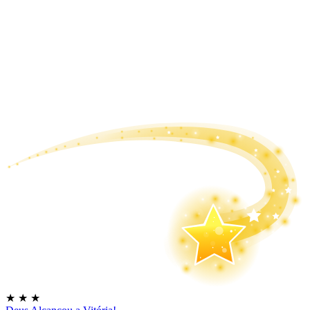
★
★
★