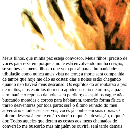
Meus filhos, que minha paz esteja convosco. Meus filhos: preciso de
vocês para rezarem porque a noite está envolvendo minha criação;
se soubésseis meus filhos o que vem por aí para a humanidade:
tribulação como nunca antes vista na terra; a morte será companhia
de tantos que hoje me dão as costas; dias e noites estão chegando
quando não haverá mais descanso. Os espíritos do ar roubarão a paz
de muitos, e os espíritos do medo apoderar-se-ão de outros; a paz
terminará e o repouso da noite será perdido; os espíritos vaguearão
buscando moradas e corpos para habitarem, tomarão forma física e
trarão desventuras por toda parte; será o último reinado do meu
adversário e todos seus servos; vocês já conhecem suas obras. O
inferno descerá à terra e então saberão o que é a desolação, o que é
dor. Todos aqueles que deram as costas aos meus chamados de
conversão me buscarão mas ninguém os ouvirá; será tarde demais