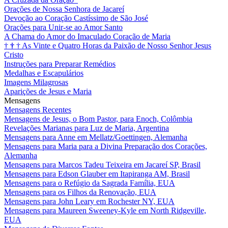
Orações de Nossa Senhora de Jacareí
Devoção ao Coração Castíssimo de São José
Orações para Unir-se ao Amor Santo
A Chama do Amor do Imaculado Coração de Maria
†
†
†
As Vinte e Quatro Horas da Paixão de Nosso Senhor Jesus
Cristo
Instruções para Preparar Remédios
Medalhas e Escapulários
Imagens Milagrosas
Aparições de Jesus e Maria
Mensagens
Mensagens Recentes
Mensagens de Jesus, o Bom Pastor, para Enoch, Colômbia
Revelações Marianas para Luz de Maria, Argentina
Mensagens para Anne em Mellatz/Goettingen, Alemanha
Mensagens para Maria para a Divina Preparação dos Corações,
Alemanha
Mensagens para Marcos Tadeu Teixeira em Jacareí SP, Brasil
Mensagens para Edson Glauber em Itapiranga AM, Brasil
Mensagens para o Refúgio da Sagrada Família, EUA
Mensagens para os Filhos da Renovação, EUA
Mensagens para John Leary em Rochester NY, EUA
Mensagens para Maureen Sweeney-Kyle em North Ridgeville,
EUA