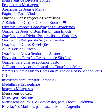
Mensagens de Diversas Fontes
Pesquisar as Mensagens
Aparições de Jesus e Maria
Página de Boas-Vindas
Orações, Consagrações e Exorcismos
A Rainha da Oração: O Santo Rosário
🌹
Diversas Orações, Consagrações e Exorcismos
Orações de Jesus, o Bom Pastor, para Enoch
Orações para a Divina Preparação dos Corações
Orações do Refúgio da Sagrada Família
Orações de Outras Revelações
A Cruzada da Oração
Orações de Nossa Senhora de Jacareí
Devoção ao Coração Castíssimo de São José
Orações para Unir-se ao Amor Santo
A Chama do Amor do Imaculado Coração de Maria
†
†
†
As Vinte e Quatro Horas da Paixão de Nosso Senhor Jesus
Cristo
Instruções para Preparar Remédios
Medalhas e Escapulários
Imagens Milagrosas
Mensagens do Céu
Mensagens Recentes
Mensagens de Jesus, o Bom Pastor, para Enoch, Colômbia
Revelações Marianas para Luz de Maria, Argentina