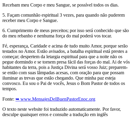
Recebam meu Corpo e meu Sangue, se possível todos os dias.
5. Façam comunhão espiritual 3 vezes, para quando não puderem
receber meu Corpo e Sangue.
6. Cumprimento de meus preceitos; por isso será conhecido que são
do meu rebanho e nenhuma força do mal poderá vos tocar.
Fé, esperança, Caridade e acima de tudo muito Amor, porque serão
testados no Amor. Estão avisados, a batalha espiritual está prestes a
começar; despertem da letargia espiritual para que a noite não os
pegue dormindo e se tornem presa fácil das forças do mal. Ai de vós
habitantes da terra, pois a Justiça Divina será vosso Juiz; preparem-
se então com suas lâmpadas acesas, com oração para que possam
iluminar as trevas que estão chegando. Que minha paz esteja
convosco. Eu sou o Pai de vocês, Jesus o Bom Pastor de todos os
tempos.
Fonte:
➥ www.MensajesDelBuenPastorEnoc.org
O texto neste website foi traduzido automaticamente. Por favor,
desculpe quaisquer erros e consulte a tradução em inglês