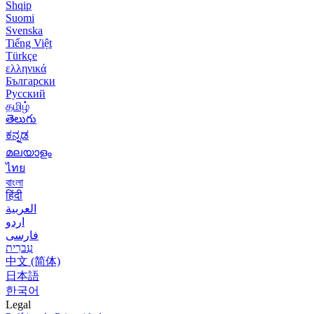
Shqip
Suomi
Svenska
Tiếng Việt
Türkçe
ελληνικά
Български
Русский
தமிழ்
తెలుగు
ಕನ್ನಡ
മലയാളം
ไทย
বাংলা
हिंदी
العربية
اردو
فارسی
עִברִית
中文 (简体)
日本語
한국어
Legal