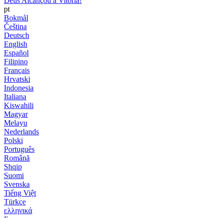
Deus Alcançou a Vitória!
pt
Bokmål
Čeština
Deutsch
English
Español
Filipino
Français
Hrvatski
Indonesia
Italiana
Kiswahili
Magyar
Melayu
Nederlands
Polski
Português
Română
Shqip
Suomi
Svenska
Tiếng Việt
Türkçe
ελληνικά