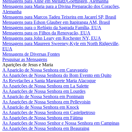
Mensagens para Anne em Mellatz/Goettingen, Alemanha
Mensagens para Maria para a Divina Preparação dos Corações,
Alemanha
Mensagens para Marcos Tadeu Teixeira em Jacareí SP, Brasil
Mensagens para Edson Glauber em Itapiranga AM, Brasil
Mensagens para o Refúgio da Sagrada Família, EUA
Mensagens para os Filhos da Renovação, EUA
Mensagens para John Leary em Rochester NY, EUA
Mensagens para Maureen Sweeney-Kyle em North Ridgeville,
EUA
Mensagens de Diversas Fontes
Pesquisar as Mensagens
Aparições de Jesus e Maria
A Aparição de Nossa Senhora em Caravaggio
As Aparições de Nossa Senhora do Bom Evento em Quito
As Revelações a Santa Margarete Maria Alacoque
As Aparições de Nossa Senhora em La Salette
As Aparições de Nossa Senhora em Lourdes
A Aparição de Nossa Senhora em Pontmain
As Aparições de Nossa Senhora em Pellevoisin
A Aparição de Nossa Senhora em Knock
As Aparições de Nossa Senhora em Castelpetroso
As Aparições de Nossa Senhora em Fátima
As Aparições de Nosso Senhor e Nossa Senhora em Campinas
As Aparições de Nossa Senhora em Beauraing