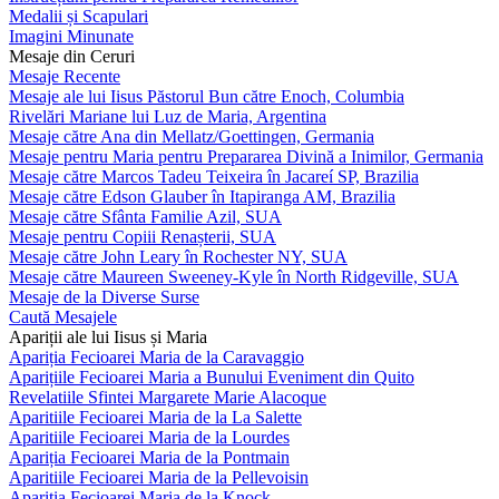
Medalii și Scapulari
Imagini Minunate
Mesaje din Ceruri
Mesaje Recente
Mesaje ale lui Iisus Păstorul Bun către Enoch, Columbia
Rivelări Mariane lui Luz de Maria, Argentina
Mesaje către Ana din Mellatz/Goettingen, Germania
Mesaje pentru Maria pentru Prepararea Divină a Inimilor, Germania
Mesaje către Marcos Tadeu Teixeira în Jacareí SP, Brazilia
Mesaje către Edson Glauber în Itapiranga AM, Brazilia
Mesaje către Sfânta Familie Azil, SUA
Mesaje pentru Copiii Renașterii, SUA
Mesaje către John Leary în Rochester NY, SUA
Mesaje către Maureen Sweeney-Kyle în North Ridgeville, SUA
Mesaje de la Diverse Surse
Caută Mesajele
Apariții ale lui Iisus și Maria
Apariția Fecioarei Maria de la Caravaggio
Aparițiile Fecioarei Maria a Bunului Eveniment din Quito
Revelatiile Sfintei Margarete Marie Alacoque
Aparitiile Fecioarei Maria de la La Salette
Aparitiile Fecioarei Maria de la Lourdes
Apariția Fecioarei Maria de la Pontmain
Aparitiile Fecioarei Maria de la Pellevoisin
Apariția Fecioarei Maria de la Knock