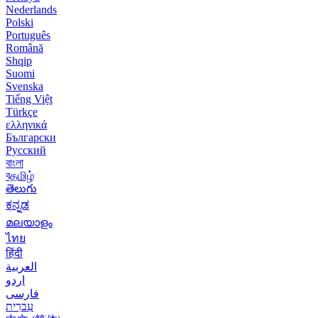
Nederlands
Polski
Português
Română
Shqip
Suomi
Svenska
Tiếng Việt
Türkçe
ελληνικά
Български
Русский
বাংলা
বதமிழ்
తెలుగు
ಕನ್ನಡ
മലയാളം
ไทย
हिंदी
العربية
اردو
فارسی
עִברִית