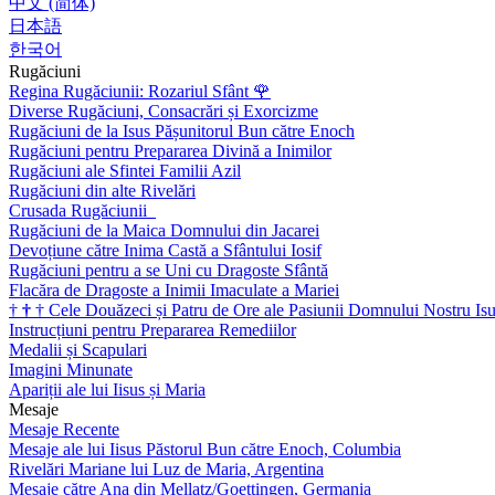
中文 (简体)
日本語
한국어
Rugăciuni
Regina Rugăciunii: Rozariul Sfânt
🌹
Diverse Rugăciuni, Consacrări și Exorcizme
Rugăciuni de la Isus Pășunitorul Bun către Enoch
Rugăciuni pentru Prepararea Divină a Inimilor
Rugăciuni ale Sfintei Familii Azil
Rugăciuni din alte Rivelări
Crusada Rugăciunii
Rugăciuni de la Maica Domnului din Jacarei
Devoțiune către Inima Castă a Sfântului Iosif
Rugăciuni pentru a se Uni cu Dragoste Sfântă
Flacăra de Dragoste a Inimii Imaculate a Mariei
†
†
†
Cele Douăzeci și Patru de Ore ale Pasiunii Domnului Nostru Isu
Instrucțiuni pentru Prepararea Remediilor
Medalii și Scapulari
Imagini Minunate
Apariții ale lui Iisus și Maria
Mesaje
Mesaje Recente
Mesaje ale lui Iisus Păstorul Bun către Enoch, Columbia
Rivelări Mariane lui Luz de Maria, Argentina
Mesaje către Ana din Mellatz/Goettingen, Germania