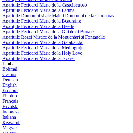
Aparitiile Fecioarei Maria de la Castelpetroso
Aparitiile Fecioarei Maria de la Fatima
Aparițiile Domnului și ale Maicii Domnului de la Campinas
Aparitiile Fecioarei Maria de la Beauraing
Aparițiile Fecioarei Maria de la Heede
Aparitiile Fecioarei Maria de la Ghiaie di Bonate
Aparitiile Rozei Mistice de la Montichiari și Fontanelle
Aparitiile Fecioarei Maria de la Garabandal
Aparitiile Fecioarei Maria de la Medjugorje
Aparitiile Fecioarei Maria de la Holy Love
Aparitiile Fecioarei Maria de la Jacarei
Limba
Bokmål
Čeština
Deutsch
English
Español
Filipino
Français
Hrvatski
Indonesia
Italiana
Kiswahili
Magyar