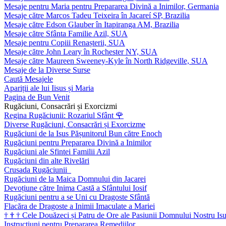
Mesaje pentru Maria pentru Prepararea Divină a Inimilor, Germania
Mesaje către Marcos Tadeu Teixeira în Jacareí SP, Brazilia
Mesaje către Edson Glauber în Itapiranga AM, Brazilia
Mesaje către Sfânta Familie Azil, SUA
Mesaje pentru Copiii Renașterii, SUA
Mesaje către John Leary în Rochester NY, SUA
Mesaje către Maureen Sweeney-Kyle în North Ridgeville, SUA
Mesaje de la Diverse Surse
Caută Mesajele
Apariții ale lui Iisus și Maria
Pagina de Bun Venit
Rugăciuni, Consacrări și Exorcizmi
Regina Rugăciunii: Rozariul Sfânt
🌹
Diverse Rugăciuni, Consacrări și Exorcizme
Rugăciuni de la Isus Pășunitorul Bun către Enoch
Rugăciuni pentru Prepararea Divină a Inimilor
Rugăciuni ale Sfintei Familii Azil
Rugăciuni din alte Rivelări
Crusada Rugăciunii
Rugăciuni de la Maica Domnului din Jacarei
Devoțiune către Inima Castă a Sfântului Iosif
Rugăciuni pentru a se Uni cu Dragoste Sfântă
Flacăra de Dragoste a Inimii Imaculate a Mariei
†
†
†
Cele Douăzeci și Patru de Ore ale Pasiunii Domnului Nostru Isu
Instrucțiuni pentru Prepararea Remediilor