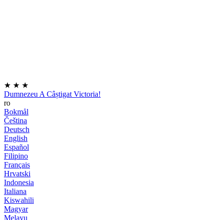
★
★
★
Dumnezeu A Câștigat Victoria!
ro
Bokmål
Čeština
Deutsch
English
Español
Filipino
Français
Hrvatski
Indonesia
Italiana
Kiswahili
Magyar
Melayu