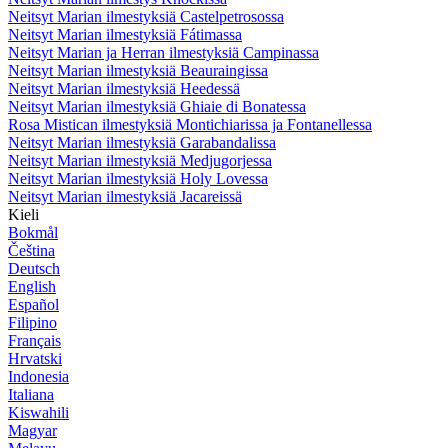
Neitsyt Marian ilmestyksiä Castelpetrosossa
Neitsyt Marian ilmestyksiä Fátimassa
Neitsyt Marian ja Herran ilmestyksiä Campinassa
Neitsyt Marian ilmestyksiä Beauraingissa
Neitsyt Marian ilmestyksiä Heedessä
Neitsyt Marian ilmestyksiä Ghiaie di Bonatessa
Rosa Mistican ilmestyksiä Montichiarissa ja Fontanellessa
Neitsyt Marian ilmestyksiä Garabandalissa
Neitsyt Marian ilmestyksiä Medjugorjessa
Neitsyt Marian ilmestyksiä Holy Lovessa
Neitsyt Marian ilmestyksiä Jacareissä
Kieli
Bokmål
Čeština
Deutsch
English
Español
Filipino
Français
Hrvatski
Indonesia
Italiana
Kiswahili
Magyar