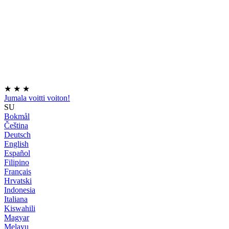
★
★
★
Jumala voitti voiton!
SU
Bokmål
Čeština
Deutsch
English
Español
Filipino
Français
Hrvatski
Indonesia
Italiana
Kiswahili
Magyar
Melayu