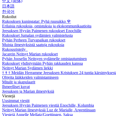
中文 (简体)
日本語
한국어
Rukoilut
Rukouksen kuningatar: Pyhä ruusukko
🌹
Erilaisia rukouksia, omistuksia ja ekskommunikaatioita
Jeesuksen Hyvän Paimenen rukoukset Enochille
Rukoukset Jumalan sydämien valmistelusta
Pyhän Perheen Turvapaikan rukoukset
Muista ilmestyksistä saatuja rukouksia
Rukousristeily
Jacarein Neitsyt Marian rukoukset
Pyhän Joosefin Neitsyen sydämelle omistautuminen
Rukoukset yhdistymään Pyhän rakkauden kanssa
Neitsyt Marian Sydämen liekki
†
†
†
Meidän Herramme Jeesuksen Kristuksen 24 tuntia kärsimyksest
Ohjeita lääkkeiden valmistamiseen
Mitalit ja skapulaarit
Ihmeelliset kuvat
Jeesuksen ja Marian ilmestyksiä
Viestejä
Uusimmat viestit
Jeesuksen Hyvän Paimenen viestiä Enochille, Kolumbia
Neitsyt Marian ilmestyksiä Luz de Marialle, Argentiinaan
Viestejä Annelle Mellatz/Goettingen, Saksa