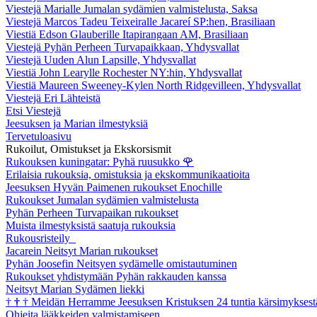
Viestejä Marialle Jumalan sydämien valmistelusta, Saksa
Viestejä Marcos Tadeu Teixeiralle Jacareí SP:hen, Brasiliaan
Viestiä Edson Glauberille Itapirangaan AM, Brasiliaan
Viestejä Pyhän Perheen Turvapaikkaan, Yhdysvallat
Viestejä Uuden Alun Lapsille, Yhdysvallat
Viestiä John Learylle Rochester NY:hin, Yhdysvallat
Viestiä Maureen Sweeney-Kylen North Ridgevilleen, Yhdysvallat
Viestejä Eri Lähteistä
Etsi Viestejä
Jeesuksen ja Marian ilmestyksiä
Tervetuloasivu
Rukoilut, Omistukset ja Ekskorsismit
Rukouksen kuningatar: Pyhä ruusukko
🌹
Erilaisia rukouksia, omistuksia ja ekskommunikaatioita
Jeesuksen Hyvän Paimenen rukoukset Enochille
Rukoukset Jumalan sydämien valmistelusta
Pyhän Perheen Turvapaikan rukoukset
Muista ilmestyksistä saatuja rukouksia
Rukousristeily
Jacarein Neitsyt Marian rukoukset
Pyhän Joosefin Neitsyen sydämelle omistautuminen
Rukoukset yhdistymään Pyhän rakkauden kanssa
Neitsyt Marian Sydämen liekki
†
†
†
Meidän Herramme Jeesuksen Kristuksen 24 tuntia kärsimyksest
Ohjeita lääkkeiden valmistamiseen