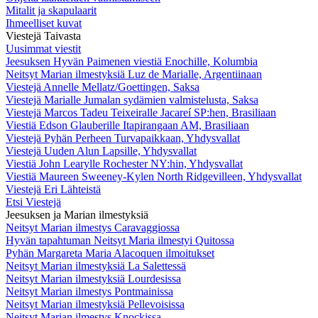
Mitalit ja skapulaarit
Ihmeelliset kuvat
Viestejä Taivasta
Uusimmat viestit
Jeesuksen Hyvän Paimenen viestiä Enochille, Kolumbia
Neitsyt Marian ilmestyksiä Luz de Marialle, Argentiinaan
Viestejä Annelle Mellatz/Goettingen, Saksa
Viestejä Marialle Jumalan sydämien valmistelusta, Saksa
Viestejä Marcos Tadeu Teixeiralle Jacareí SP:hen, Brasiliaan
Viestiä Edson Glauberille Itapirangaan AM, Brasiliaan
Viestejä Pyhän Perheen Turvapaikkaan, Yhdysvallat
Viestejä Uuden Alun Lapsille, Yhdysvallat
Viestiä John Learylle Rochester NY:hin, Yhdysvallat
Viestiä Maureen Sweeney-Kylen North Ridgevilleen, Yhdysvallat
Viestejä Eri Lähteistä
Etsi Viestejä
Jeesuksen ja Marian ilmestyksiä
Neitsyt Marian ilmestys Caravaggiossa
Hyvän tapahtuman Neitsyt Maria ilmestyi Quitossa
Pyhän Margareta Maria Alacoquen ilmoitukset
Neitsyt Marian ilmestyksiä La Salettessä
Neitsyt Marian ilmestyksiä Lourdesissa
Neitsyt Marian ilmestys Pontmainissa
Neitsyt Marian ilmestyksiä Pellevoisissa
Neitsyt Marian ilmestys Knockissa