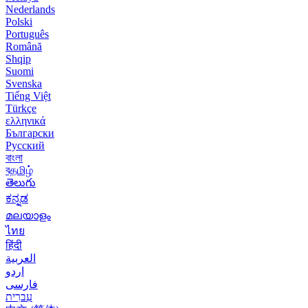
Nederlands
Polski
Português
Română
Shqip
Suomi
Svenska
Tiếng Việt
Türkçe
ελληνικά
Български
Русский
বাংলা
বதமிழ்
తెలుగు
ಕನ್ನಡ
മലയാളം
ไทย
हिंदी
العربية
اردو
فارسی
עִברִית