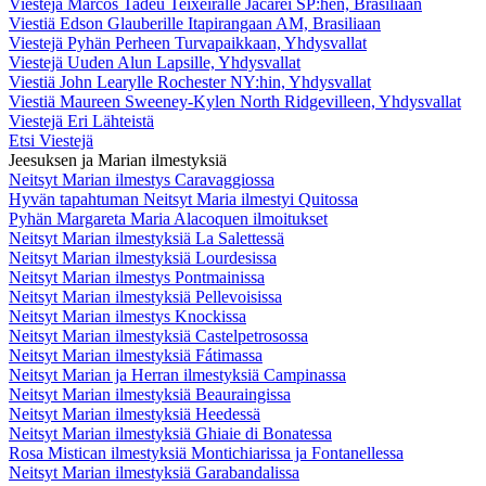
Viestejä Marcos Tadeu Teixeiralle Jacareí SP:hen, Brasiliaan
Viestiä Edson Glauberille Itapirangaan AM, Brasiliaan
Viestejä Pyhän Perheen Turvapaikkaan, Yhdysvallat
Viestejä Uuden Alun Lapsille, Yhdysvallat
Viestiä John Learylle Rochester NY:hin, Yhdysvallat
Viestiä Maureen Sweeney-Kylen North Ridgevilleen, Yhdysvallat
Viestejä Eri Lähteistä
Etsi Viestejä
Jeesuksen ja Marian ilmestyksiä
Neitsyt Marian ilmestys Caravaggiossa
Hyvän tapahtuman Neitsyt Maria ilmestyi Quitossa
Pyhän Margareta Maria Alacoquen ilmoitukset
Neitsyt Marian ilmestyksiä La Salettessä
Neitsyt Marian ilmestyksiä Lourdesissa
Neitsyt Marian ilmestys Pontmainissa
Neitsyt Marian ilmestyksiä Pellevoisissa
Neitsyt Marian ilmestys Knockissa
Neitsyt Marian ilmestyksiä Castelpetrosossa
Neitsyt Marian ilmestyksiä Fátimassa
Neitsyt Marian ja Herran ilmestyksiä Campinassa
Neitsyt Marian ilmestyksiä Beauraingissa
Neitsyt Marian ilmestyksiä Heedessä
Neitsyt Marian ilmestyksiä Ghiaie di Bonatessa
Rosa Mistican ilmestyksiä Montichiarissa ja Fontanellessa
Neitsyt Marian ilmestyksiä Garabandalissa