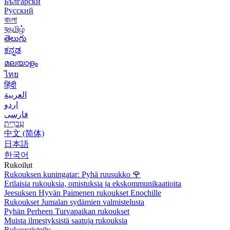
Български
Русский
বাংলা
বதமிழ்
తెలుగు
ಕನ್ನಡ
മലയാളം
ไทย
हिंदी
العربية
اردو
فارسی
עִברִית
中文 (简体)
日本語
한국어
Rukoilut
Rukouksen kuningatar: Pyhä ruusukko
🌹
Erilaisia rukouksia, omistuksia ja ekskommunikaatioita
Jeesuksen Hyvän Paimenen rukoukset Enochille
Rukoukset Jumalan sydämien valmistelusta
Pyhän Perheen Turvapaikan rukoukset
Muista ilmestyksistä saatuja rukouksia
Rukousristeily