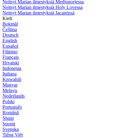
Neitsyt Marian ilmestyksiä Medjugorjessa
Neitsyt Marian ilmestyksiä Holy Lovessa
Neitsyt Marian ilmestyksiä Jacareissä
Kieli
Bokmål
Čeština
Deutsch
English
Español
Filipino
Français
Hrvatski
Indonesia
Italiana
Kiswahili
Magyar
Melayu
Nederlands
Polski
Português
Română
Shqip
Suomi
Svenska
Tiếng Việt