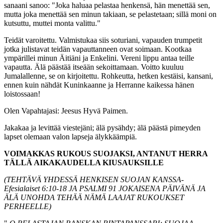
sanaani sanoo: "Joka haluaa pelastaa henkensä, hän menettää sen,
mutta joka menettää sen minun takiaan, se pelastetaan; sillä moni on
kutsuttu, muttei monta valittu."
Teidät varoitettu. Valmistukaa siis soturiani, vapauden trumpetit
jotka julistavat teidän vapauttanneen ovat soimaan. Kootkaa
ympärillei minun Äitiäni ja Enkelini. Vereni lippu antaa teille
vapautta. Älä päästää itseään sekoittamaan. Voitto kuuluu
Jumalallenne, se on kirjoitettu. Rohkeutta, hetken kestäisi, kansani,
ennen kuin nähdät Kuninkaanne ja Herranne kaikessa hänen
loistossaan!
Olen Vapahtajasi: Jeesus Hyvä Paimen.
Jakakaa ja levittää viestejäni; älä pysähdy; älä päästä pimeyden
lapset olemaan valon lapseja älykkäämpiä.
VOIMAKKAS RUKOUS SUOJAKSI, ANTANUT HERRA
TÄLLÄ AIKAKAUDELLA KIUSAUKSILLE
(TEHTÄVÄ YHDESSÄ HENKISEN SUOJAN KANSSA-
Efesialaiset 6:10-18 JA PSALMI 91 JOKAISENA PÄIVÄNÄ JA
ÄLÄ UNOHDA TEHÄÄ NÄMÄ LAAJAT RUKOUKSET
PERHEELLE)