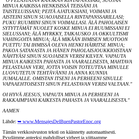
"
O PELASTAJAN RANSKAN RINTAPANSSARI; SUOJAA
MINUA KAIKISSA HENKISISSÄ TEISSÄNI JA
TAISTELUISSANI; PEITÄ AJATUKSIANI, VOIMANI JA
AISTEINI SINUN SUAOJAISELLA RINTAPANSSARILLASI;
PUKU RUUMIINI SINUN VOIMALLASI. ÄLÄ PAHOLAISEN
SYTYTTÄMÄT NUOLET KOSKE MINUA EI RUUMISSANI EI
SIELUSSANI; ÄLÄ MYRKKY, TAIKAUSKO JA OKKULTISMI
VAHINGOITA MINUA; ÄLÄ MIKÄÄN IHMISEN MUOTOON
PUETTU TAI IHMISSÄ OLEVA HENKI HÄIRITSE MINUA;
PAKOA SATANASTA JA HÄNEN PAHOLAISJOUKKIOISTAAN
NÄHTYÄSI SINUN SUOJAISEN VERISI KILVEN. VAPAUTA
MINUA KAIKESTA PAHASTA JA VAARALLISESTA, MAHTAVA
PELASTAJAN VERI, JOTTA VOISIN TOTEUTTAA MINULLE
LUOVUTETUN TEHTÄVÄNNI JA ANNA KUNNIA
JUMALALLE. OMISTAN ITSENI JA PERHEENI SINULLE
VAPAAEHTOISESTI SINUN PELASTAVAN VERISI VALTAAN."
OI HYVÄ JEESUS, VAPAUTA MINUA JA PERHEENI JA
RAKKAIMPIANI KAIKESTA PAHASTA JA VAARALLISESTA."
AAMEN
Lähde:
➥ www.MensajesDelBuenPastorEnoc.org
Tämän verkkosivuston teksti on käännetty automaattisesti.
Pyydämme anteeksi mahdolliset virheet ja viittaamme