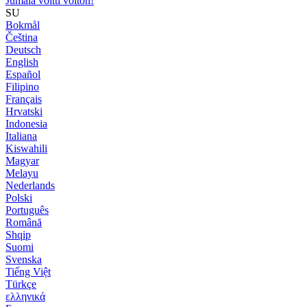
Jumala voitti voiton!
SU
Bokmål
Čeština
Deutsch
English
Español
Filipino
Français
Hrvatski
Indonesia
Italiana
Kiswahili
Magyar
Melayu
Nederlands
Polski
Português
Română
Shqip
Suomi
Svenska
Tiếng Việt
Türkçe
ελληνικά