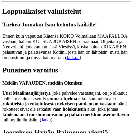
Loppuaikaiset valmistelut
Tärkeä Jumalan Isän kehotus kaikille!
Ennen kuin vapautan Kätensä KOKO Voimallaan MAAPALLOA
vastaan, haluan KUTSUA JOKAISEN seuraamaan Ohjeitani ja
Neuvojiani, jotka annan tässä Viestissä, koska haluan JOKAISEN,
pelastuvan ja palatsevansa Kotiini, josta hän on lähtöisin, mistä hän
on poistunut ja missä hän nyt on.
(
Jatka...
)
Punainen varoitus
Meidän VAPAUDEN, meidän Olemisen
Uusi Maailmanjärjestys
, joka palvelee vastustajani, on jo alkanut
hallita maailmaa, sen
tyrannia-ohjelma
alkoi suunnitelmalla
rokotteista ja rokotuksesta nykyisen pandemian vastaan
; nämä
rokotteet eivät ole ratkaisu vaan
holokaustin
alku, joka johtaa
kuolemaan
,
transhumanismiin
ja
pahan merkkiin asennettaviin
miljooniin ihmisiin. (
Jatka
)
Jeesuksen Hyvän Paimenen viestiä