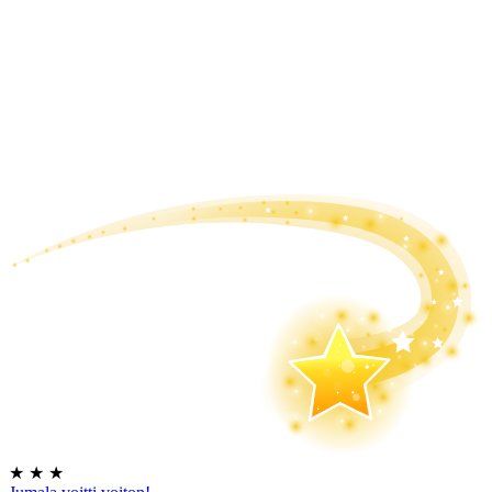
★
★
★