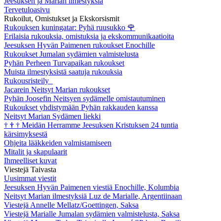
Jeesuksen ja Marian ilmestyksiä
Tervetuloasivu
Rukoilut, Omistukset ja Ekskorsismit
Rukouksen kuningatar: Pyhä ruusukko
🌹
Erilaisia rukouksia, omistuksia ja ekskommunikaatioita
Jeesuksen Hyvän Paimenen rukoukset Enochille
Rukoukset Jumalan sydämien valmistelusta
Pyhän Perheen Turvapaikan rukoukset
Muista ilmestyksistä saatuja rukouksia
Rukousristeily
Jacarein Neitsyt Marian rukoukset
Pyhän Joosefin Neitsyen sydämelle omistautuminen
Rukoukset yhdistymään Pyhän rakkauden kanssa
Neitsyt Marian Sydämen liekki
†
†
†
Meidän Herramme Jeesuksen Kristuksen 24 tuntia
kärsimyksestä
Ohjeita lääkkeiden valmistamiseen
Mitalit ja skapulaarit
Ihmeelliset kuvat
Viestejä Taivasta
Uusimmat viestit
Jeesuksen Hyvän Paimenen viestiä Enochille, Kolumbia
Neitsyt Marian ilmestyksiä Luz de Marialle, Argentiinaan
Viestejä Annelle Mellatz/Goettingen, Saksa
Viestejä Marialle Jumalan sydämien valmistelusta, Saksa