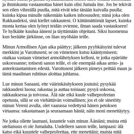
ja ihmiskunta vastaanottaa hänet kuin olisi Jumala itse. Jos he tekivät
sen eilen vihreällä puulla, mitä eivät teke tänään kuivalla puulla;
kuinka kipua minulle näkemään kaiken inhosuuden; minä joka olen
Rakkaudeksi, sinä kiellet rakkauteni. O kiittämättömät lapset, kuinka
monta kertaa olen lyönyt teidän ovienne, ilman saada vastaukseen!
Te hylkääte kuulua ääneni ja täyttämään ohjeitani. Siksi huomenna
kun heräätte järkiinne, on liian myöhään teille.
Minun Armollisen Ajan aika päättyy; jälkeen pyyhkäisyini tulevat
merkkini ja Varoituseni; se on viimeinen kutsu kääntymiseen;
otatkaa vastaan viimeiset armolähetyksen kelloni, te jotka epäröitte
uskoessanne; totisesti sanon teille, ei ole enempää aikaa armo- ja
anteeksiantamisen edestä. Varoituseni jälkeen pimeys peittää maan ja
tämä maailman ruhtinas aloittaa juhlansa.
Lue minun Sanaani, ette väärinkäsitykseen joutuisi; pysykää
rakkaudeni luona; rakastaa ja auttaa toisiaan; pysyä uskossa,
rakkauksessa ja toivossa. Älä näe eikä kuule valheprofeetan
opetusta, sillä se on viehättävän voimallinen; jos et ole sinetöity
minun Vereni avulla, olet vaarassa vedettynä hänen petoksen
virtaansa: rakastamaan ja seuraamaan häntä; näin moni menettäytyy.
Ne jotka ollette laumani, kuuntele vain minun Ääniäni; muista että
uteliaisuus ei ole Jumalalta. Uudelleen sanon teille, lampaasi: älä
katso eikä kuuntele valheprofeettaa, ette menettäisi; muista mitä