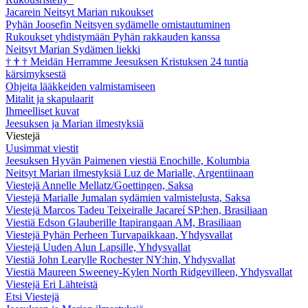
Jacarein Neitsyt Marian rukoukset
Pyhän Joosefin Neitsyen sydämelle omistautuminen
Rukoukset yhdistymään Pyhän rakkauden kanssa
Neitsyt Marian Sydämen liekki
†
†
†
Meidän Herramme Jeesuksen Kristuksen 24 tuntia
kärsimyksestä
Ohjeita lääkkeiden valmistamiseen
Mitalit ja skapulaarit
Ihmeelliset kuvat
Jeesuksen ja Marian ilmestyksiä
Viestejä
Uusimmat viestit
Jeesuksen Hyvän Paimenen viestiä Enochille, Kolumbia
Neitsyt Marian ilmestyksiä Luz de Marialle, Argentiinaan
Viestejä Annelle Mellatz/Goettingen, Saksa
Viestejä Marialle Jumalan sydämien valmistelusta, Saksa
Viestejä Marcos Tadeu Teixeiralle Jacareí SP:hen, Brasiliaan
Viestiä Edson Glauberille Itapirangaan AM, Brasiliaan
Viestejä Pyhän Perheen Turvapaikkaan, Yhdysvallat
Viestejä Uuden Alun Lapsille, Yhdysvallat
Viestiä John Learylle Rochester NY:hin, Yhdysvallat
Viestiä Maureen Sweeney-Kylen North Ridgevilleen, Yhdysvallat
Viestejä Eri Lähteistä
Etsi Viestejä