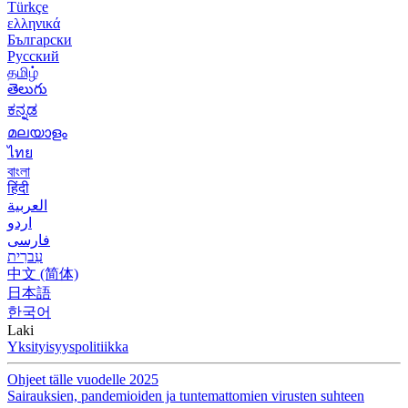
Türkçe
ελληνικά
Български
Русский
தமிழ்
తెలుగు
ಕನ್ನಡ
മലയാളം
ไทย
বাংলা
हिंदी
العربية
اردو
فارسی
עִברִית
中文 (简体)
日本語
한국어
Laki
Yksityisyyspolitiikka
Ohjeet tälle vuodelle 2025
Sairauksien, pandemioiden ja tuntemattomien virusten suhteen