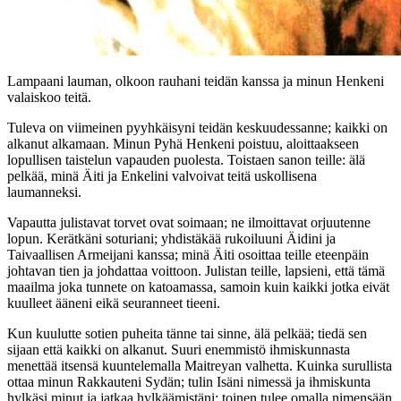
Lampaani lauman, olkoon rauhani teidän kanssa ja minun Henkeni
valaiskoo teitä.
Tuleva on viimeinen pyyhkäisyni teidän keskuudessanne; kaikki on
alkanut alkamaan. Minun Pyhä Henkeni poistuu, aloittaakseen
lopullisen taistelun vapauden puolesta. Toistaen sanon teille: älä
pelkää, minä Äiti ja Enkelini valvoivat teitä uskollisena
laumanneksi.
Vapautta julistavat torvet ovat soimaan; ne ilmoittavat orjuutenne
lopun. Kerätkäni soturiani; yhdistäkää rukoiluuni Äidini ja
Taivaallisen Armeijani kanssa; minä Äiti osoittaa teille eteenpäin
johtavan tien ja johdattaa voittoon. Julistan teille, lapsieni, että tämä
maailma joka tunnete on katoamassa, samoin kuin kaikki jotka eivät
kuulleet ääneni eikä seuranneet tieeni.
Kun kuulutte sotien puheita tänne tai sinne, älä pelkää; tiedä sen
sijaan että kaikki on alkanut. Suuri enemmistö ihmiskunnasta
menettää itsensä kuuntelemalla Maitreyan valhetta. Kuinka surullista
ottaa minun Rakkauteni Sydän; tulin Isäni nimessä ja ihmiskunta
hylkäsi minut ja jatkaa hylkäämistäni; toinen tulee omalla nimensään