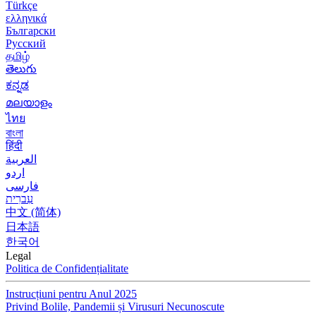
Türkçe
ελληνικά
Български
Русский
தமிழ்
తెలుగు
ಕನ್ನಡ
മലയാളം
ไทย
বাংলা
हिंदी
العربية
اردو
فارسی
עִברִית
中文 (简体)
日本語
한국어
Legal
Politica de Confidențialitate
Instrucțiuni pentru Anul 2025
Privind Bolile, Pandemii și Virusuri Necunoscute