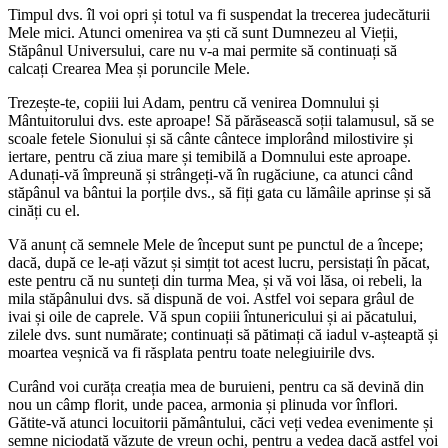
Timpul dvs. îl voi opri și totul va fi suspendat la trecerea judecăturii
Mele mici. Atunci omenirea va ști că sunt Dumnezeu al Vieții,
Stăpânul Universului, care nu v-a mai permite să continuați să
calcați Crearea Mea și poruncile Mele.
Trezește-te, copiii lui Adam, pentru că venirea Domnului și
Mântuitorului dvs. este aproape! Să părăsească soții talamusul, să se
scoale fetele Sionului și să cânte cântece implorând milostivire și
iertare, pentru că ziua mare și temibilă a Domnului este aproape.
Adunați-vă împreună și strângeți-vă în rugăciune, ca atunci când
stăpânul va bântui la porțile dvs., să fiți gata cu lămâile aprinse și să
cinăți cu el.
Vă anunț că semnele Mele de început sunt pe punctul de a începe;
dacă, după ce le-ați văzut și simțit tot acest lucru, persistați în păcat,
este pentru că nu sunteți din turma Mea, și vă voi lăsa, oi rebeli, la
mila stăpânului dvs. să dispună de voi. Astfel voi separa grâul de
ivai și oile de caprele. Vă spun copiii întunericului și ai păcatului,
zilele dvs. sunt numărate; continuați să pătimați că iadul v-așteaptă și
moartea veșnică va fi răsplata pentru toate nelegiuirile dvs.
Curând voi curăța creația mea de buruieni, pentru ca să devină din
nou un câmp florit, unde pacea, armonia și plinuda vor înflori.
Gătite-vă atunci locuitorii pământului, căci veți vedea evenimente și
semne niciodată văzute de vreun ochi, pentru a vedea dacă astfel voi