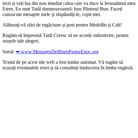
trezi și veți lua din nou imediat calea care va duce la Ierusalimul meu
Etern. Eu sunt Tatăl dumneavoastră: Isus Păstorul Bun. Faceți
cunoscute mesajele mele și răspândiți-le, copii mei.
Alăturați-vă zilei de rugăciune și post pentru Medellín și Cali!
Rugăm-să împreună Tatăl Ceresc să ne acorde milostivire, pentru
orașele tale alegeri.
Sursă:
➥ www.MensajesDelBuenPastorEnoc.org
Textul de pe acest site web a fost tradus automat. Vă rugăm să
scuzați eventualele erori și să consultați traducerea în limba engleză.