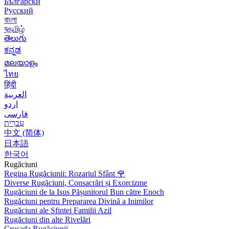
Български
Русский
বাংলা
বதமிழ்
తెలుగు
ಕನ್ನಡ
മലയാളം
ไทย
हिंदी
العربية
اردو
فارسی
עִברִית
中文 (简体)
日本語
한국어
Rugăciuni
Regina Rugăciunii: Rozariul Sfânt
🌹
Diverse Rugăciuni, Consacrări și Exorcizme
Rugăciuni de la Isus Pășunitorul Bun către Enoch
Rugăciuni pentru Prepararea Divină a Inimilor
Rugăciuni ale Sfintei Familii Azil
Rugăciuni din alte Rivelări
Crusada Rugăciunii