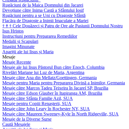
Rugăciuni de la Maica Domnului din Jacarei
Devoțiune către Inima Castă a Sfântului Iosif
Rugăciuni pentru a se Uni cu Dragoste Sfântă
Flacăra de Dragoste a Inimii Imaculate a Mariei
†
†
†
Cele Douăzeci și Patru de Ore ale Pasiunii Domnului Nostru
Isus Hristos
Instrucțiuni pentru Prepararea Remediilor
Medalii și Scapulari
Imagini Minunate
Apariții ale lui Iisus și Maria
Mesaje
Mesaje Recente
Mesaje ale lui Iisus Păstorul Bun către Enoch, Columbia
Rivelări Mariane lui Luz de Maria, Argentina
Mesaje către Ana din Mellatz/Goettingen, Germania
Mesaje pentru Maria pentru Prepararea Divină a Inimilor, Germania
Mesaje către Marcos Tadeu Teixeira în Jacareí SP, Brazilia
Mesaje către Edson Glauber în Itapiranga AM, Brazilia
Mesaje către Sfânta Familie Azil, SUA
Mesaje pentru Copiii Renașterii, SUA
Mesaje către John Leary în Rochester NY, SUA
Mesaje către Maureen Sweeney-Kyle în North Ridgeville, SUA
Mesaje de la Diverse Surse
Caută Mesajele