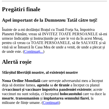
Pregătiri finale
Apel important de la Dumnezeu Tatăl către toți!
Înainte de a-mi dezlănțui Brațul cu Toată Forța Sa, împotriva
Planetei Pământ, vreau să INVITEZ TOATE PERSOANELE să-mi
urmeze Indicațiile și Instrucțiunile pe care le voi da în acest Mesaj,
pentru că vreau ca TOATE PERSOANELE, să fie SALVATE și să
vină să se Întoarcă în Casa Mea de unde a venit, de unde a plecat și
de unde este.
(
Continuați...
)
Alertă roșie
Sfârșitul libertății noastre, al existenței noastre
Noua Ordine Mondială
care servește adversarului meu a început
deja să domine lumea,
agenda
sa
de tiranie
a început cu planul
de
vaccinuri și vaccinare împotriva pandemiei existente
; aceste
vaccinuri nu sunt soluția, ci începutul
holocaustului
care va duce la
moarte
,
transumanism
și
implantarea semnului fiarei
, la
milioane de ființe umane. (
Continuați
)