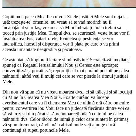
Copiii mei: pacea Mea fie cu voi. Zilele justiției Mele sunt deja la
ușă; trezește-te, omenire, nu vreau să te vad morind; nu fi
încăpățânat și trufaș; vreau ca să M-ai îmbrațați fără a trebui să
treceți prin justiția Mea. Timpul dvs. se scurtează, veste bune vor fi
însoțitoarea dvs., catastrofele, foametea și pestilența se vor
intensifica, haosul și disperarea vor fi plata pe care o va primi
această umanitate neagrădită și păcătoasă.
Ce așteptați să implorați iertare și milostivire? Scoaleți-vă imediat și
spuneți că Regatul Ierusalimului Nou și Ceresc este aproape;
convertiți-vă și pocaiți-vă; reporniți cât mai curând posibil pe calea
mântuirii; altfel veți fi mulți cei care se vor pierde la ritmul justiției
Mele.
Din nou vă spun că nu vreau moartea dvs., ci să trăiești și să locuiști
cu Mine în Crearea Mea Nouă. Foarte curând va începe
avertismentul care va fi chemarea Mea de ultimă oră către omenire
pentru convertirea lor. Voiu face un judecată fiecăruia dintre voi ca
să vă trezești din păcat și să ne întoarceți odată cu totul pe calea
mântuirii dvs. Celor răcori de inimă și celor care sunteți în pătimaș,
vă spun: tremurați, că vii arăta abisul unde veți ajunge dacă
continuați să rupeți poruncile Mele.