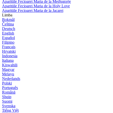
Aparitiile Fecioarei Maria de la Medjugorje
Aparitiile Fecioarei Maria de la Holy Love
Aparitiile Fecioarei Maria de la Jacarei
Limba
Bokmål
Čeština
Deutsch
English
Español
Filipino
Français
Hrvatski
Indonesia
Italiana
Kiswahili
Magyar
Melayu
Nederlands
Polski
Português
Română
Shqip
Suomi
Svenska
Tiếng Việt