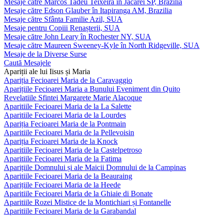
Mesaje către Marcos Tadeu Teixeira în Jacareí SP, Brazilia
Mesaje către Edson Glauber în Itapiranga AM, Brazilia
Mesaje către Sfânta Familie Azil, SUA
Mesaje pentru Copiii Renașterii, SUA
Mesaje către John Leary în Rochester NY, SUA
Mesaje către Maureen Sweeney-Kyle în North Ridgeville, SUA
Mesaje de la Diverse Surse
Caută Mesajele
Apariții ale lui Iisus și Maria
Apariția Fecioarei Maria de la Caravaggio
Aparițiile Fecioarei Maria a Bunului Eveniment din Quito
Revelatiile Sfintei Margarete Marie Alacoque
Aparitiile Fecioarei Maria de la La Salette
Aparitiile Fecioarei Maria de la Lourdes
Apariția Fecioarei Maria de la Pontmain
Aparitiile Fecioarei Maria de la Pellevoisin
Apariția Fecioarei Maria de la Knock
Aparitiile Fecioarei Maria de la Castelpetroso
Aparitiile Fecioarei Maria de la Fatima
Aparițiile Domnului și ale Maicii Domnului de la Campinas
Aparitiile Fecioarei Maria de la Beauraing
Aparițiile Fecioarei Maria de la Heede
Aparitiile Fecioarei Maria de la Ghiaie di Bonate
Aparitiile Rozei Mistice de la Montichiari și Fontanelle
Aparitiile Fecioarei Maria de la Garabandal