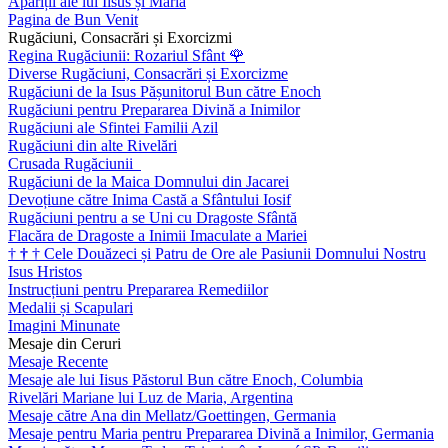
Apariții ale lui Iisus și Maria
Pagina de Bun Venit
Rugăciuni, Consacrări și Exorcizmi
Regina Rugăciunii: Rozariul Sfânt
🌹
Diverse Rugăciuni, Consacrări și Exorcizme
Rugăciuni de la Isus Pășunitorul Bun către Enoch
Rugăciuni pentru Prepararea Divină a Inimilor
Rugăciuni ale Sfintei Familii Azil
Rugăciuni din alte Rivelări
Crusada Rugăciunii
Rugăciuni de la Maica Domnului din Jacarei
Devoțiune către Inima Castă a Sfântului Iosif
Rugăciuni pentru a se Uni cu Dragoste Sfântă
Flacăra de Dragoste a Inimii Imaculate a Mariei
†
†
†
Cele Douăzeci și Patru de Ore ale Pasiunii Domnului Nostru
Isus Hristos
Instrucțiuni pentru Prepararea Remediilor
Medalii și Scapulari
Imagini Minunate
Mesaje din Ceruri
Mesaje Recente
Mesaje ale lui Iisus Păstorul Bun către Enoch, Columbia
Rivelări Mariane lui Luz de Maria, Argentina
Mesaje către Ana din Mellatz/Goettingen, Germania
Mesaje pentru Maria pentru Prepararea Divină a Inimilor, Germania