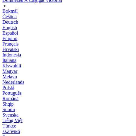
Dumnezeu A Câștigat Victoria!
ro
Bokmål
Čeština
Deutsch
English
Español
Filipino
Français
Hrvatski
Indonesia
Italiana
Kiswahili
Magyar
Melayu
Nederlands
Polski
Português
Română
Shqip
Suomi
Svenska
Tiếng Việt
Türkçe
ελληνικά