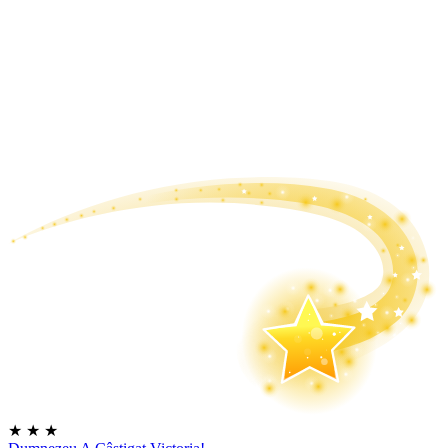
★
★
★