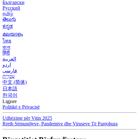
Български
Русский
தமிழ்
తెలుగు
ಕನ್ನಡ
മലയാളം
ไทย
বাংলা
हिंदी
العربية
اردو
فارسی
עִברִית
中文 (简体)
日本語
한국어
Ligjore
Politikë e Privacisë
Udhëzime për Vitin 2025
Rreth Sëmundjeve, Pandemive dhe Viruseve Të Panjohura