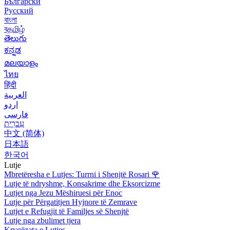
Български
Русский
বাংলা
বதமிழ்
తెలుగు
ಕನ್ನಡ
മലയാളം
ไทย
हिंदी
العربية
اردو
فارسی
עִברִית
中文 (简体)
日本語
한국어
Lutje
Mbretëresha e Lutjes: Turrni i Shenjtë Rosari
🌹
Lutje të ndryshme, Konsakrime dhe Eksorcizme
Lutjet nga Jezu Mëshiruesi për Enoc
Lutje për Përgatitjen Hyjnore të Zemrave
Lutjet e Refugjit të Familjes së Shenjtë
Lutje nga zbulimet tjera
Kryqëzata e Lutjes