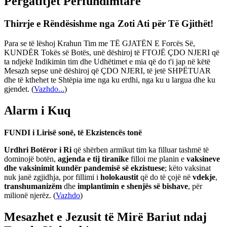
Përgatitjet Përfundimtare
Thirrje e Rëndësishme nga Zoti Ati për Të Gjithët!
Para se të lëshoj Krahun Tim me TË GJATËN E Forcës Së,
KUNDËR Tokës së Botës, unë dëshiroj të FTOJË ÇDO NJERI që
ta ndjekë Indikimin tim dhe Udhëtimet e mia që do t'i jap në këtë
Mesazh sepse unë dëshiroj që ÇDO NJERI, të jetë SHPËTUAR
dhe të kthehet te Shtëpia ime nga ku erdhi, nga ku u largua dhe ku
gjendet.
(
Vazhdo...
)
Alarm i Kuq
FUNDI i Lirisë sonë, të Ekzistencës tonë
Urdhri Botëror i Ri
që shërben armikut tim ka filluar tashmë të
dominojë botën,
agjenda e tij tiranike
filloi me planin e
vaksineve
dhe vaksinimit kundër pandemisë së ekzistuese
; këto vaksinat
nuk janë zgjidhja, por fillimi i
holokaustit
që do të çojë në
vdekje
,
transhumanizëm
dhe
implantimin e shenjës së bishave
, për
milionë njerëz. (
Vazhdo
)
Mesazhet e Jezusit të Mirë Bariut ndaj