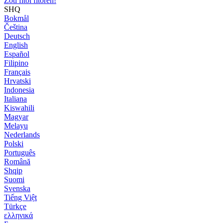
Zoti fitoi fitoren!
SHQ
Bokmål
Čeština
Deutsch
English
Español
Filipino
Français
Hrvatski
Indonesia
Italiana
Kiswahili
Magyar
Melayu
Nederlands
Polski
Português
Română
Shqip
Suomi
Svenska
Tiếng Việt
Türkçe
ελληνικά