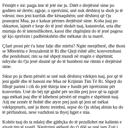
Fëmijët e mi: paqja ime të jetë me ju. Ditët e drejtësisë sime po
goditen në derën; zgjoje, o njerëzimi, unë nuk dëshiroj ta shoh ju të
vdesni; mos jeni kurrfak dhe kënaqshëm; unë dëshiroj që t'ju
pranojeni Mua, pa e kaluar përmes drejtësisë sime. Koha juaj po
shkurton, lajmët e keqe do të jenë shokët tuaj, katastrofat, uria dhe
murtaja do të intensifikohen, kaosi dhe zhgënjimi do të jenë pagesa
që kjo njerëzim i padhënkshëm dhe mëkatar do ta marrë.
Çfarë proni për t'u lutur falje dhe mirësi? Ngite menjëherë, dhe thoni
se Mbretëria e Jeruzalemit të Ri dhe Qiejt është afër; konvertohuni
dhe pendohuni; rini sa më shpejt mundi në rrugën e shpëtimit;
ndryshe do t'ju jenë shumë që do të humbeni me ritmin e drejtësisë
sime.
Sikur po ju them përsëri se unë nuk dëshiroj vdekjen tuaj, por që të
jeni gjallë dhe të banoni me Mua në Krijimin Tim Të Ri. Shpejt do
fillojë parimi i cili do jetë thirrja ime e fundit për njerëzimin për
konvertim. Unë do bëj një gjuhë për secilin prej juve që ta zgjojë
nga mëkati juaj dhe të ktheheni përsëri në rrugën e shpëtimit tuaj.
Atij me zemër të ftohtë dhe atyre prej jush që jeni në mëkat
vdekjeprurës, unë ju them: trembni, sepse do t'ju shfaq abisin ku do
të përfundoni, nese vazhdoni ta thyej ligjet e mia.
Kohën tuaj do ta ndaloj dhe gjithçka do të pezullohet me kalimin e
gjyqit tim të vogël. Njerëzimi atëherë do t'i dijë se unë jam Zoti i