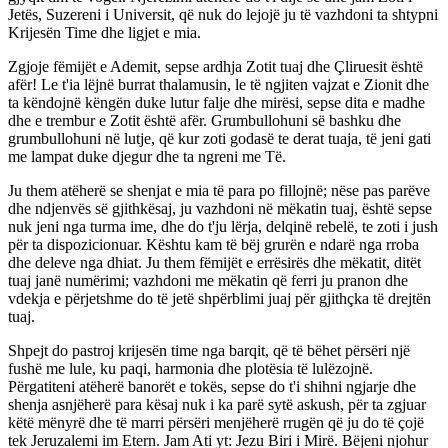
Jetës, Suzereni i Universit, që nuk do lejojë ju të vazhdoni ta shtypni
Krijesën Time dhe ligjet e mia.
Zgjoje fëmijët e Ademit, sepse ardhja Zotit tuaj dhe Çliruesit është
afër! Le t'ia lëjnë burrat thalamusin, le të ngjiten vajzat e Zionit dhe
ta këndojnë këngën duke lutur falje dhe mirësi, sepse dita e madhe
dhe e trembur e Zotit është afër. Grumbullohuni së bashku dhe
grumbullohuni në lutje, që kur zoti godasë te derat tuaja, të jeni gati
me lampat duke djegur dhe ta ngreni me Të.
Ju them atëherë se shenjat e mia të para po fillojnë; nëse pas parëve
dhe ndjenvës së gjithkësaj, ju vazhdoni në mëkatin tuaj, është sepse
nuk jeni nga turma ime, dhe do t'ju lërja, delqinë rebelë, te zoti i jush
për ta dispozicionuar. Kështu kam të bëj grurën e ndarë nga rroba
dhe deleve nga dhiat. Ju them fëmijët e errësirës dhe mëkatit, ditët
tuaj janë numërimi; vazhdoni me mëkatin që ferri ju pranon dhe
vdekja e përjetshme do të jetë shpërblimi juaj për gjithçka të drejtën
tuaj.
Shpejt do pastroj krijesën time nga barqit, që të bëhet përsëri një
fushë me lule, ku paqi, harmonia dhe plotësia të lulëzojnë.
Përgatiteni atëherë banorët e tokës, sepse do t'i shihni ngjarje dhe
shenja asnjëherë para kësaj nuk i ka parë sytë askush, për ta zgjuar
këtë mënyrë dhe të marri përsëri menjëherë rrugën që ju do të çojë
tek Jeruzalemi im Etern. Jam Ati yt: Jezu Biri i Mirë. Bëjeni njohur