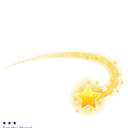
★
★
★