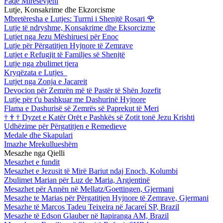
Faqe Mirësevjeni
Lutje, Konsakrime dhe Ekzorcisme
Mbretëresha e Lutjes: Turrni i Shenjtë Rosari
🌹
Lutje të ndryshme, Konsakrime dhe Eksorcizme
Lutjet nga Jezu Mëshiruesi për Enoc
Lutje për Përgatitjen Hyjnore të Zemrave
Lutjet e Refugjit të Familjes së Shenjtë
Lutje nga zbulimet tjera
Kryqëzata e Lutjes
Lutjet nga Zonja e Jacareit
Devocion për Zemrën më të Pastër të Shën Jozefit
Lutje për t'u bashkuar me Dashurinë Hyjnore
Flama e Dashurisë së Zemrës së Paprekut të Meri
†
†
†
Dyzet e Katër Orët e Pashkës së Zotit tonë Jezu Krishti
Udhëzime për Përgatitjen e Remedieve
Medale dhe Skapulari
Imazhe Mrekullueshëm
Mesazhe nga Qielli
Mesazhet e fundit
Mesazhet e Jezusit të Mirë Bariut ndaj Enoch, Kolumbi
Zbulimet Marian për Luz de Maria, Argjentinë
Mesazhet për Annën në Mellatz/Goettingen, Gjermani
Mesazhe te Marias për Përgatitjen Hyjnore të Zemrave, Gjermani
Mesazhe të Marcos Tadeu Teixeira në Jacareí SP, Brazil
Mesazhe të Edson Glauber në Itapiranga AM, Brazil