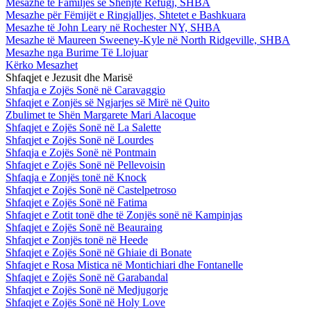
Mesazhe te Familjes së Shenjtë Refugj, SHBA
Mesazhe për Fëmijët e Ringjalljes, Shtetet e Bashkuara
Mesazhe të John Leary në Rochester NY, SHBA
Mesazhe të Maureen Sweeney-Kyle në North Ridgeville, SHBA
Mesazhe nga Burime Të Llojuar
Kërko Mesazhet
Shfaqjet e Jezusit dhe Marisë
Shfaqja e Zojës Sonë në Caravaggio
Shfaqjet e Zonjës së Ngjarjes së Mirë në Quito
Zbulimet te Shën Margarete Mari Alacoque
Shfaqjet e Zojës Sonë në La Salette
Shfaqjet e Zojës Sonë në Lourdes
Shfaqja e Zojës Sonë në Pontmain
Shfaqjet e Zojës Sonë në Pellevoisin
Shfaqja e Zonjës tonë në Knock
Shfaqjet e Zojës Sonë në Castelpetroso
Shfaqjet e Zojës Sonë në Fatima
Shfaqjet e Zotit tonë dhe të Zonjës sonë në Kampinjas
Shfaqjet e Zojës Sonë në Beauraing
Shfaqjet e Zonjës tonë në Heede
Shfaqjet e Zojës Sonë në Ghiaie di Bonate
Shfaqjet e Rosa Mistica në Montichiari dhe Fontanelle
Shfaqjet e Zojës Sonë në Garabandal
Shfaqjet e Zojës Sonë në Medjugorje
Shfaqjet e Zojës Sonë në Holy Love