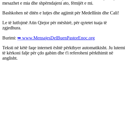
mesazhet e mia dhe shpërndajeni ato, fëmijët e mi.
Bashkohen në ditën e lutjes dhe agjimit për Medellínin dhe Cali!
Le të lutfojmë Atin Qiejor për mëshirë, për qytetet tuaja të
zgjedhura.
Burimi:
➥ www.MensajesDelBuenPastorEnoc.org
Teksti në këtë faqe interneti është përkthyer automatikisht. Ju lutemi
të kërkoni falje për çdo gabim dhe t'i referoheni përkthimit në
anglisht.