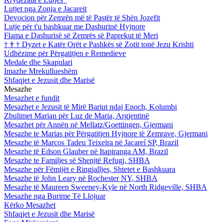
Lutjet nga Zonja e Jacareit
Devocion për Zemrën më të Pastër të Shën Jozefit
Lutje për t'u bashkuar me Dashurinë Hyjnore
Flama e Dashurisë së Zemrës së Paprekut të Meri
†
†
†
Dyzet e Katër Orët e Pashkës së Zotit tonë Jezu Krishti
Udhëzime për Përgatitjen e Remedieve
Medale dhe Skapulari
Imazhe Mrekullueshëm
Shfaqjet e Jezusit dhe Marisë
Mesazhe
Mesazhet e fundit
Mesazhet e Jezusit të Mirë Bariut ndaj Enoch, Kolumbi
Zbulimet Marian për Luz de Maria, Argjentinë
Mesazhet për Annën në Mellatz/Goettingen, Gjermani
Mesazhe te Marias për Përgatitjen Hyjnore të Zemrave, Gjermani
Mesazhe të Marcos Tadeu Teixeira në Jacareí SP, Brazil
Mesazhe të Edson Glauber në Itapiranga AM, Brazil
Mesazhe te Familjes së Shenjtë Refugj, SHBA
Mesazhe për Fëmijët e Ringjalljes, Shtetet e Bashkuara
Mesazhe të John Leary në Rochester NY, SHBA
Mesazhe të Maureen Sweeney-Kyle në North Ridgeville, SHBA
Mesazhe nga Burime Të Llojuar
Kërko Mesazhet
Shfaqjet e Jezusit dhe Marisë