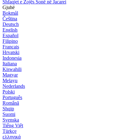
Shfaqjet e Zojës Sonë në Jacarei
Gjuhë
Bokmål
Čeština
Deutsch
English
Español
Filipino
Français
Hrvatski
Indonesia
Italiana
Kiswahili
Magyar
Melayu
Nederlands
Polski
Português
Română
Shqip
Suomi
Svenska
Tiếng Việt
Türkçe
ελληνικά