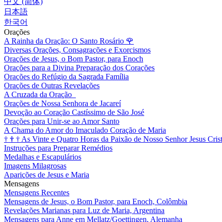
中文 (简体)
日本語
한국어
Orações
A Rainha da Oração: O Santo Rosário
🌹
Diversas Orações, Consagrações e Exorcismos
Orações de Jesus, o Bom Pastor, para Enoch
Orações para a Divina Preparação dos Corações
Orações do Refúgio da Sagrada Família
Orações de Outras Revelações
A Cruzada da Oração
Orações de Nossa Senhora de Jacareí
Devoção ao Coração Castíssimo de São José
Orações para Unir-se ao Amor Santo
A Chama do Amor do Imaculado Coração de Maria
†
†
†
As Vinte e Quatro Horas da Paixão de Nosso Senhor Jesus Cris
Instruções para Preparar Remédios
Medalhas e Escapulários
Imagens Milagrosas
Aparições de Jesus e Maria
Mensagens
Mensagens Recentes
Mensagens de Jesus, o Bom Pastor, para Enoch, Colômbia
Revelações Marianas para Luz de Maria, Argentina
Mensagens para Anne em Mellatz/Goettingen, Alemanha