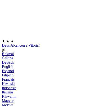
★
★
★
Deus Alcançou a Vitória!
pt
Bokmål
Čeština
Deutsch
English
Español
Filipino
Français
Hrvatski
Indonesia
Italiana
Kiswahili
Magyar
Melayu