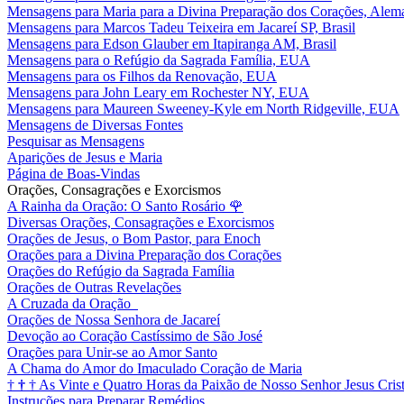
Mensagens para Maria para a Divina Preparação dos Corações, Alem
Mensagens para Marcos Tadeu Teixeira em Jacareí SP, Brasil
Mensagens para Edson Glauber em Itapiranga AM, Brasil
Mensagens para o Refúgio da Sagrada Família, EUA
Mensagens para os Filhos da Renovação, EUA
Mensagens para John Leary em Rochester NY, EUA
Mensagens para Maureen Sweeney-Kyle em North Ridgeville, EUA
Mensagens de Diversas Fontes
Pesquisar as Mensagens
Aparições de Jesus e Maria
Página de Boas-Vindas
Orações, Consagrações e Exorcismos
A Rainha da Oração: O Santo Rosário
🌹
Diversas Orações, Consagrações e Exorcismos
Orações de Jesus, o Bom Pastor, para Enoch
Orações para a Divina Preparação dos Corações
Orações do Refúgio da Sagrada Família
Orações de Outras Revelações
A Cruzada da Oração
Orações de Nossa Senhora de Jacareí
Devoção ao Coração Castíssimo de São José
Orações para Unir-se ao Amor Santo
A Chama do Amor do Imaculado Coração de Maria
†
†
†
As Vinte e Quatro Horas da Paixão de Nosso Senhor Jesus Cris
Instruções para Preparar Remédios