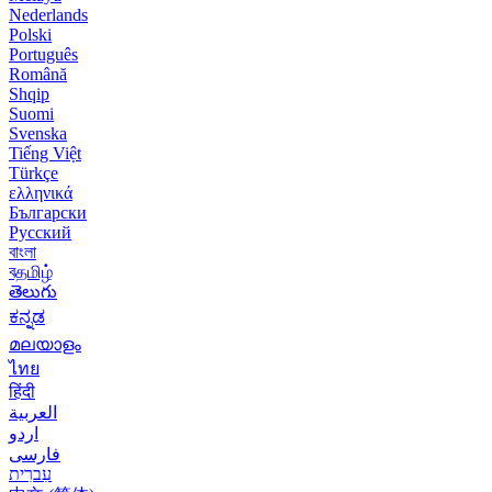
Nederlands
Polski
Português
Română
Shqip
Suomi
Svenska
Tiếng Việt
Türkçe
ελληνικά
Български
Русский
বাংলা
বதமிழ்
తెలుగు
ಕನ್ನಡ
മലയാളം
ไทย
हिंदी
العربية
اردو
فارسی
עִברִית