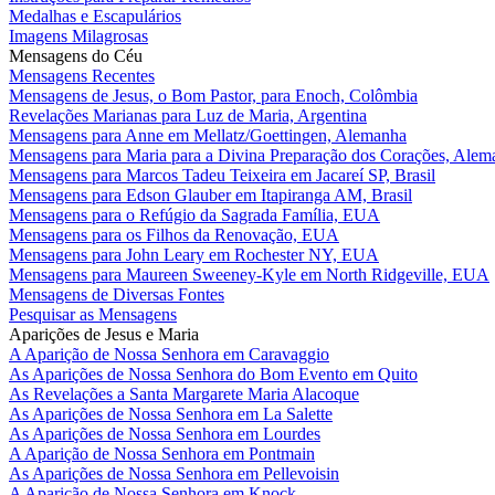
Medalhas e Escapulários
Imagens Milagrosas
Mensagens do Céu
Mensagens Recentes
Mensagens de Jesus, o Bom Pastor, para Enoch, Colômbia
Revelações Marianas para Luz de Maria, Argentina
Mensagens para Anne em Mellatz/Goettingen, Alemanha
Mensagens para Maria para a Divina Preparação dos Corações, Alem
Mensagens para Marcos Tadeu Teixeira em Jacareí SP, Brasil
Mensagens para Edson Glauber em Itapiranga AM, Brasil
Mensagens para o Refúgio da Sagrada Família, EUA
Mensagens para os Filhos da Renovação, EUA
Mensagens para John Leary em Rochester NY, EUA
Mensagens para Maureen Sweeney-Kyle em North Ridgeville, EUA
Mensagens de Diversas Fontes
Pesquisar as Mensagens
Aparições de Jesus e Maria
A Aparição de Nossa Senhora em Caravaggio
As Aparições de Nossa Senhora do Bom Evento em Quito
As Revelações a Santa Margarete Maria Alacoque
As Aparições de Nossa Senhora em La Salette
As Aparições de Nossa Senhora em Lourdes
A Aparição de Nossa Senhora em Pontmain
As Aparições de Nossa Senhora em Pellevoisin
A Aparição de Nossa Senhora em Knock