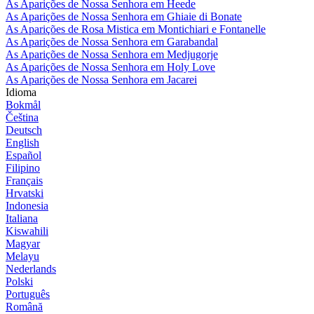
As Aparições de Nossa Senhora em Heede
As Aparições de Nossa Senhora em Ghiaie di Bonate
As Aparições de Rosa Mistica em Montichiari e Fontanelle
As Aparições de Nossa Senhora em Garabandal
As Aparições de Nossa Senhora em Medjugorje
As Aparições de Nossa Senhora em Holy Love
As Aparições de Nossa Senhora em Jacarei
Idioma
Bokmål
Čeština
Deutsch
English
Español
Filipino
Français
Hrvatski
Indonesia
Italiana
Kiswahili
Magyar
Melayu
Nederlands
Polski
Português
Română