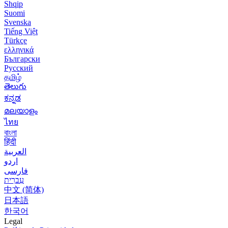
Shqip
Suomi
Svenska
Tiếng Việt
Türkçe
ελληνικά
Български
Русский
தமிழ்
తెలుగు
ಕನ್ನಡ
മലയാളം
ไทย
বাংলা
हिंदी
العربية
اردو
فارسی
עִברִית
中文 (简体)
日本語
한국어
Legal