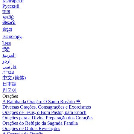
Български
Русский
বাংলা
বதமிழ்
తెలుగు
ಕನ್ನಡ
മലയാളം
ไทย
हिंदी
العربية
اردو
فارسی
עִברִית
中文 (简体)
日本語
한국어
Orações
A Rainha da Oração: O Santo Rosário
🌹
Diversas Orações, Consagrações e Exorcismos
Orações de Jesus, o Bom Pastor, para Enoch
Orações para a Divina Preparação dos Corações
Orações do Refúgio da Sagrada Família
Orações de Outras Revelações
A Cruzada da Oração