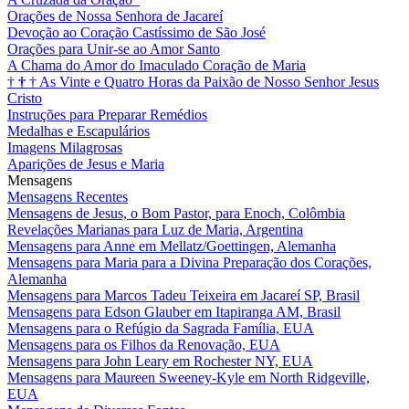
Orações de Nossa Senhora de Jacareí
Devoção ao Coração Castíssimo de São José
Orações para Unir-se ao Amor Santo
A Chama do Amor do Imaculado Coração de Maria
†
†
†
As Vinte e Quatro Horas da Paixão de Nosso Senhor Jesus
Cristo
Instruções para Preparar Remédios
Medalhas e Escapulários
Imagens Milagrosas
Aparições de Jesus e Maria
Mensagens
Mensagens Recentes
Mensagens de Jesus, o Bom Pastor, para Enoch, Colômbia
Revelações Marianas para Luz de Maria, Argentina
Mensagens para Anne em Mellatz/Goettingen, Alemanha
Mensagens para Maria para a Divina Preparação dos Corações,
Alemanha
Mensagens para Marcos Tadeu Teixeira em Jacareí SP, Brasil
Mensagens para Edson Glauber em Itapiranga AM, Brasil
Mensagens para o Refúgio da Sagrada Família, EUA
Mensagens para os Filhos da Renovação, EUA
Mensagens para John Leary em Rochester NY, EUA
Mensagens para Maureen Sweeney-Kyle em North Ridgeville,
EUA