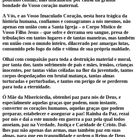
bondade do Vosso coração maternal.
A Vós, e ao Vosso Imaculado Coração, nesta hora trágica da
história humana, confiamos e consagramos a nós mesmos, não
apenas em união com a Santa Igreja – o Corpo Místico de
Vosso Filho Jesus – que sofre e derrama seu sangue, presa de
tribulações em tantos lugares e de tantas maneiras, mas também
em união com o mundo inteiro, dilacerado por amargas lutas,
consumido pelo fogo do ódio e vítima de sua própria maldade.
Olhai com compaixão para toda a destruição material e moral,
por tanta dor, tanto sofrimento de pais e mães, irmãos, crianças
inocentes, por tantas vidas ceifadas na flor da juventude, tantos
corpos despedaçados em brutal matança, tantas almas
torturadas e perturbadas, e tantos em perigo de se perderem
para toda a eternidade.
Ó Mãe da Misericórdia, obtenhei paz para nós de Deus, e
especialmente aquelas graças que podem, num instante,
converter os corações humanos, aquelas graças que podem
preparar, estabelecer e assegurar a paz! Rainha da Paz, rezai
por nós e dai a este mundo em guerra a paz pela qual todos
anseiam, paz na Verdade, Justiça e Caridade de Cristo. Dai-
lhes paz não apenas das armas, mas também paz em suas
almas, para que em tranquilidade e ordem o Reino de Deus