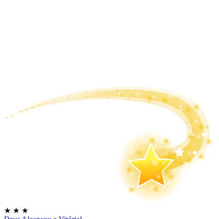
★
★
★