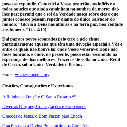
possa se expandir. Concedei a Vossa proteção aos infiéis e a
todos aqueles que ainda caminham na sombra da morte; dai-
lhes paz; permiti que o sol da Verdade nasça sobre eles e que
juntos conosco possam repetir diante do único Salvador do
mundo: “Glória a Deus nas alturas e na terra paz, boa vontade
aos homens.” (Lc 2:14)
Dai paz aos povos separados pelo erro e pelo cisma,
particularmente aqueles que têm uma devoção especial a Vós e
entre os quais não houve lar onde Vosso venerável ícone não
fosse honrado, e onde, no presente, possa estar escondido na
esperança de dias melhores. Trazei-os de volta ao Único Redil
de Cristo, sob o Único Verdadeiro Pastor.
Fonte:
➥ en.wikipedia.org
Orações, Consagrações e Exorcismos
A Rainha da Oração: O Santo Rosário
🌹
Diversas Orações, Consagrações e Exorcismos
Orações de Jesus, o Bom Pastor, para Enoch
Orações para a Divina Preparação dos Corações