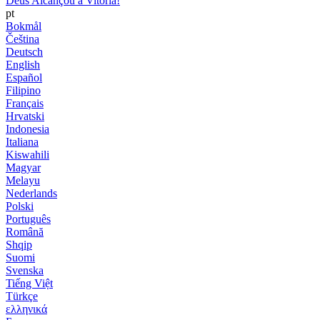
Deus Alcançou a Vitória!
pt
Bokmål
Čeština
Deutsch
English
Español
Filipino
Français
Hrvatski
Indonesia
Italiana
Kiswahili
Magyar
Melayu
Nederlands
Polski
Português
Română
Shqip
Suomi
Svenska
Tiếng Việt
Türkçe
ελληνικά