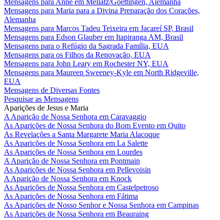
Mensagens para Anne em Mellatz/Goettingen, Alemanha
Mensagens para Maria para a Divina Preparação dos Corações,
Alemanha
Mensagens para Marcos Tadeu Teixeira em Jacareí SP, Brasil
Mensagens para Edson Glauber em Itapiranga AM, Brasil
Mensagens para o Refúgio da Sagrada Família, EUA
Mensagens para os Filhos da Renovação, EUA
Mensagens para John Leary em Rochester NY, EUA
Mensagens para Maureen Sweeney-Kyle em North Ridgeville,
EUA
Mensagens de Diversas Fontes
Pesquisar as Mensagens
Aparições de Jesus e Maria
A Aparição de Nossa Senhora em Caravaggio
As Aparições de Nossa Senhora do Bom Evento em Quito
As Revelações a Santa Margarete Maria Alacoque
As Aparições de Nossa Senhora em La Salette
As Aparições de Nossa Senhora em Lourdes
A Aparição de Nossa Senhora em Pontmain
As Aparições de Nossa Senhora em Pellevoisin
A Aparição de Nossa Senhora em Knock
As Aparições de Nossa Senhora em Castelpetroso
As Aparições de Nossa Senhora em Fátima
As Aparições de Nosso Senhor e Nossa Senhora em Campinas
As Aparições de Nossa Senhora em Beauraing