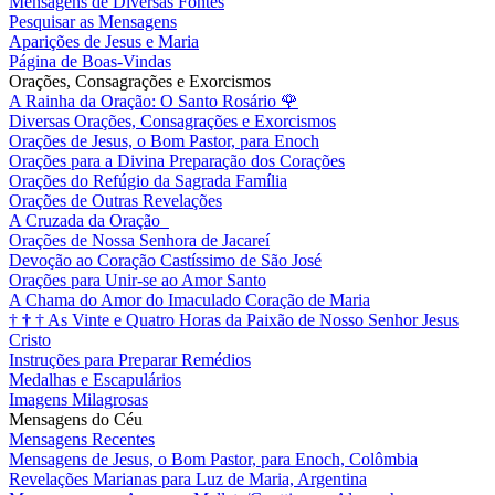
Mensagens de Diversas Fontes
Pesquisar as Mensagens
Aparições de Jesus e Maria
Página de Boas-Vindas
Orações, Consagrações e Exorcismos
A Rainha da Oração: O Santo Rosário
🌹
Diversas Orações, Consagrações e Exorcismos
Orações de Jesus, o Bom Pastor, para Enoch
Orações para a Divina Preparação dos Corações
Orações do Refúgio da Sagrada Família
Orações de Outras Revelações
A Cruzada da Oração
Orações de Nossa Senhora de Jacareí
Devoção ao Coração Castíssimo de São José
Orações para Unir-se ao Amor Santo
A Chama do Amor do Imaculado Coração de Maria
†
†
†
As Vinte e Quatro Horas da Paixão de Nosso Senhor Jesus
Cristo
Instruções para Preparar Remédios
Medalhas e Escapulários
Imagens Milagrosas
Mensagens do Céu
Mensagens Recentes
Mensagens de Jesus, o Bom Pastor, para Enoch, Colômbia
Revelações Marianas para Luz de Maria, Argentina