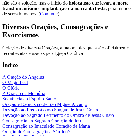
não são a solução, mas o início do
holocausto
que levará à
morte
,
transhumanismo
e
implantação da marca da besta
, para milhões
de seres humanos. (
Continue
)
Diversas Orações, Consagrações e
Exorcismos
Coleção de diversas Orações, a maioria das quais são oficialmente
reconhecidas e usadas pela Igreja Católica
Índice
A Oração do Angelus
O Magnificat
O Glória
A Oração da Memória
Sequência ao Espírito Santo
Oração e Exorcismo de São Miguel Arcanjo
Devoção ao Preciosíssimo Sangue de Jesus Cristo
Devoção ao Sagrado Ferimento do Ombro de Jesus Cristo
Consagração ao Sagrado Coração de Jesus
Consagração ao Imaculado Coração de Maria
Oração de Consagração a São José