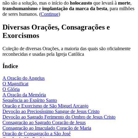
não são a solução, mas o início do
holocausto
que levará à
morte
,
transhumanismo
e
implantação da marca da besta
, para milhões
de seres humanos. (
Continue
)
Diversas Orações, Consagrações e
Exorcismos
Coleção de diversas Orações, a maioria das quais são oficialmente
reconhecidas e usadas pela Igreja Católica
Índice
A Oração do Angelus
O Magnificat
O Glória
A Oração da Memória
Sequência ao Espírito Santo
Oração e Exorcismo de São Miguel Arcanjo
Devoção ao Preciosíssimo Sangue de Jesus Cristo
Devoção ao Sagrado Ferimento do Ombro de Jesus Cristo
Consagração ao Sagrado Coração de Jesus
Consagração ao Imaculado Coração de Maria
Oração de Consagração a São José