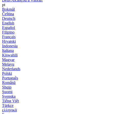
Deus Alcançou a Vitória!
pt
Bokmål
Čeština
Deutsch
English
Español
Filipino
Français
Hrvatski
Indonesia
Italiana
Kiswahili
Magyar
Melayu
Nederlands
Polski
Português
Română
Shqip
Suomi
Svenska
Tiếng Việt
Türkçe
ελληνικά