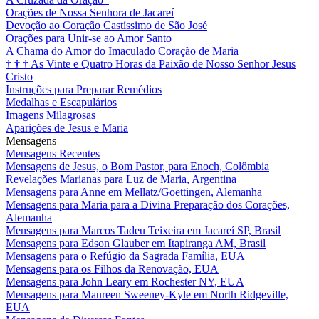
Orações de Nossa Senhora de Jacareí
Devoção ao Coração Castíssimo de São José
Orações para Unir-se ao Amor Santo
A Chama do Amor do Imaculado Coração de Maria
†
†
†
As Vinte e Quatro Horas da Paixão de Nosso Senhor Jesus
Cristo
Instruções para Preparar Remédios
Medalhas e Escapulários
Imagens Milagrosas
Aparições de Jesus e Maria
Mensagens
Mensagens Recentes
Mensagens de Jesus, o Bom Pastor, para Enoch, Colômbia
Revelações Marianas para Luz de Maria, Argentina
Mensagens para Anne em Mellatz/Goettingen, Alemanha
Mensagens para Maria para a Divina Preparação dos Corações,
Alemanha
Mensagens para Marcos Tadeu Teixeira em Jacareí SP, Brasil
Mensagens para Edson Glauber em Itapiranga AM, Brasil
Mensagens para o Refúgio da Sagrada Família, EUA
Mensagens para os Filhos da Renovação, EUA
Mensagens para John Leary em Rochester NY, EUA
Mensagens para Maureen Sweeney-Kyle em North Ridgeville,
EUA