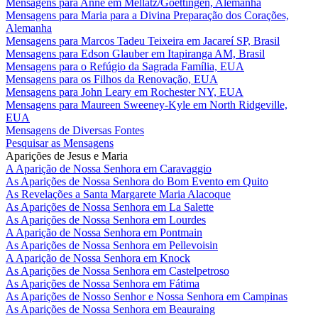
Mensagens para Anne em Mellatz/Goettingen, Alemanha
Mensagens para Maria para a Divina Preparação dos Corações,
Alemanha
Mensagens para Marcos Tadeu Teixeira em Jacareí SP, Brasil
Mensagens para Edson Glauber em Itapiranga AM, Brasil
Mensagens para o Refúgio da Sagrada Família, EUA
Mensagens para os Filhos da Renovação, EUA
Mensagens para John Leary em Rochester NY, EUA
Mensagens para Maureen Sweeney-Kyle em North Ridgeville,
EUA
Mensagens de Diversas Fontes
Pesquisar as Mensagens
Aparições de Jesus e Maria
A Aparição de Nossa Senhora em Caravaggio
As Aparições de Nossa Senhora do Bom Evento em Quito
As Revelações a Santa Margarete Maria Alacoque
As Aparições de Nossa Senhora em La Salette
As Aparições de Nossa Senhora em Lourdes
A Aparição de Nossa Senhora em Pontmain
As Aparições de Nossa Senhora em Pellevoisin
A Aparição de Nossa Senhora em Knock
As Aparições de Nossa Senhora em Castelpetroso
As Aparições de Nossa Senhora em Fátima
As Aparições de Nosso Senhor e Nossa Senhora em Campinas
As Aparições de Nossa Senhora em Beauraing