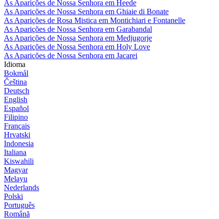
As Aparições de Nossa Senhora em Heede
As Aparições de Nossa Senhora em Ghiaie di Bonate
As Aparições de Rosa Mistica em Montichiari e Fontanelle
As Aparições de Nossa Senhora em Garabandal
As Aparições de Nossa Senhora em Medjugorje
As Aparições de Nossa Senhora em Holy Love
As Aparições de Nossa Senhora em Jacarei
Idioma
Bokmål
Čeština
Deutsch
English
Español
Filipino
Français
Hrvatski
Indonesia
Italiana
Kiswahili
Magyar
Melayu
Nederlands
Polski
Português
Română