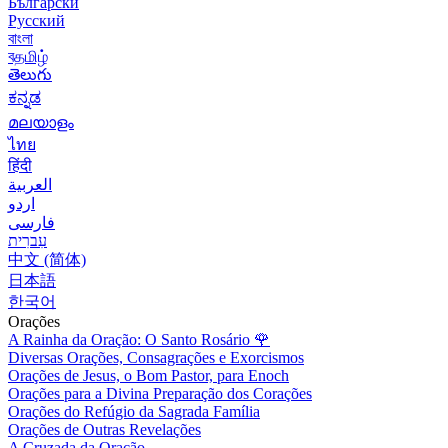
Български
Русский
বাংলা
বதமிழ்
తెలుగు
ಕನ್ನಡ
മലയാളം
ไทย
हिंदी
العربية
اردو
فارسی
עִברִית
中文 (简体)
日本語
한국어
Orações
A Rainha da Oração: O Santo Rosário
🌹
Diversas Orações, Consagrações e Exorcismos
Orações de Jesus, o Bom Pastor, para Enoch
Orações para a Divina Preparação dos Corações
Orações do Refúgio da Sagrada Família
Orações de Outras Revelações
A Cruzada da Oração