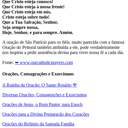
Que Cristo esteja conosco!
Que Cristo esteja à nossa frente!
Que Cristo esteja em nós,
Cristo esteja sobre tudo!
Que a Tua Salvação, Senhor,
Seja sempre nossa,
Hoje, Senhor, e para sempre. Amém.
A oração de São Patrício para os fiéis, muito parecida com a famosa
Oração do Peitoral também atribuída a ele, pode verdadeiramente
nos inspirar a pedir assistência divina para viver nossa fé a cada dia.
Fonte:
➥ www.ourcatholicprayers.com
Orações, Consagrações e Exorcismos
A Rainha da Oração: O Santo Rosário
🌹
Diversas Orações, Consagrações e Exorcismos
Orações de Jesus, o Bom Pastor, para Enoch
Orações para a Divina Preparação dos Corações
Orações do Refúgio da Sagrada Família