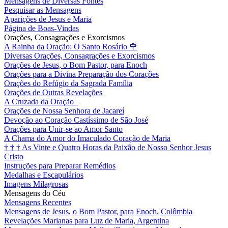
Mensagens de Diversas Fontes
Pesquisar as Mensagens
Aparições de Jesus e Maria
Página de Boas-Vindas
Orações, Consagrações e Exorcismos
A Rainha da Oração: O Santo Rosário
🌹
Diversas Orações, Consagrações e Exorcismos
Orações de Jesus, o Bom Pastor, para Enoch
Orações para a Divina Preparação dos Corações
Orações do Refúgio da Sagrada Família
Orações de Outras Revelações
A Cruzada da Oração
Orações de Nossa Senhora de Jacareí
Devoção ao Coração Castíssimo de São José
Orações para Unir-se ao Amor Santo
A Chama do Amor do Imaculado Coração de Maria
†
†
†
As Vinte e Quatro Horas da Paixão de Nosso Senhor Jesus
Cristo
Instruções para Preparar Remédios
Medalhas e Escapulários
Imagens Milagrosas
Mensagens do Céu
Mensagens Recentes
Mensagens de Jesus, o Bom Pastor, para Enoch, Colômbia
Revelações Marianas para Luz de Maria, Argentina