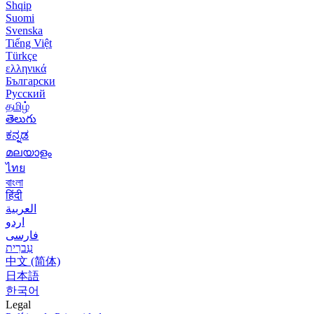
Shqip
Suomi
Svenska
Tiếng Việt
Türkçe
ελληνικά
Български
Русский
தமிழ்
తెలుగు
ಕನ್ನಡ
മലയാളം
ไทย
বাংলা
हिंदी
العربية
اردو
فارسی
עִברִית
中文 (简体)
日本語
한국어
Legal