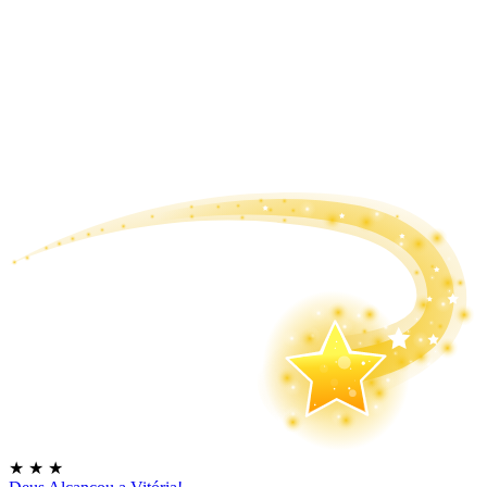
★
★
★