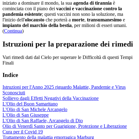
iniziato a dominare il mondo, la sua
agenda di tirannia
è
cominciata con il piano dei
vaccini e vaccinazione contro la
pandemia esistente
; questi vaccini non sono la soluzione, ma
l'inizio dell'
olocausto
che porterà a
morte
,
transumanesimo
e
impianto del marchio della bestia
, per milioni di esseri umani.
(
Continua
)
Istruzioni per la preparazione dei rimedi
Vari rimedi dati dal Cielo per superare le Difficoltà di questi Tempi
Finali
Indice
Istruzioni per l'Anno 2025 riguardo Malattie, Pandemie e Virus
Sconosciuti
Sollievo dagli Effetti Negativi della Vaccinazione
L'Olio del Buon Samaritano
L'Olio di San Michele Arcangelo
L'Olio di San Giuseppe
L'Olio di San Raffaele, Arcangelo di Dio
Olio di Venerdì Santo per Guarigione, Protezione e Liberazione
Cura per il Covid 19
Trattamento della malattia emorragica Marburg