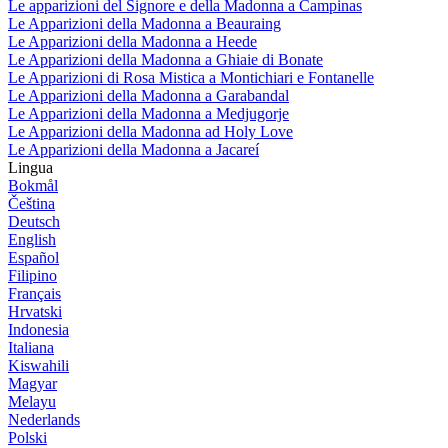
Le apparizioni del Signore e della Madonna a Campinas
Le Apparizioni della Madonna a Beauraing
Le Apparizioni della Madonna a Heede
Le Apparizioni della Madonna a Ghiaie di Bonate
Le Apparizioni di Rosa Mistica a Montichiari e Fontanelle
Le Apparizioni della Madonna a Garabandal
Le Apparizioni della Madonna a Medjugorje
Le Apparizioni della Madonna ad Holy Love
Le Apparizioni della Madonna a Jacareí
Lingua
Bokmål
Čeština
Deutsch
English
Español
Filipino
Français
Hrvatski
Indonesia
Italiana
Kiswahili
Magyar
Melayu
Nederlands
Polski