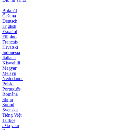
Dio ha Vinto!
it
Bokmål
Čeština
Deutsch
English
Español
Filipino
Français
Hrvatski
Indonesia
Italiana
Kiswahili
Magyar
Melayu
Nederlands
Polski
Português
Română
Shqip
Suomi
Svenska
Tiếng Việt
Türkçe
ελληνικά