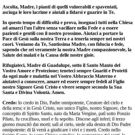
Ascolta, Madre, i pianti di quelli vulnerabili e spaventati,
asciuga le loro lacrime e aiutali a fidarsi e guarire in Te.
In questo tempo di difficoltà e prova, insegnaci tutti nella Chiesa
ad amarci l'un l'altro senza vacillare nella Fede e a essere
pazienti e gentili con il nostro prossimo. Aiutaci a portare la
Pace di Gesù sulla nostra Terra e a tenerla sempre nei nostri
cuori. Veniamo da Te, Santissima Madre, con fiducia e fede,
sapendo che sei veramente la nostra Madre compassionevole, la
Salute dei malati e la Causa delle nostre gioie.
Rifugiateci, Madre di Guadalupe, sotto il Santo Manto del
Vostro Amore e Protezione; teneteci sempre Guariti e Protetti
da ogni male e malattia nel Vostro Abbraccio Materno e
aiutateci a conoscere, amare ed essere sempre fedeli al Figlio
nostro Signore Gesù Cristo e vivere sempre secondo la Sua
Santa e Divina Volontà. Amen.
Credo:
Io credo in Dio, Padre onnipotente, Creatore del cielo e
della terra; e in Gesù Cristo, suo unico Figlio, nostro Signore, che fu
concepito di Spirito Santo, nato da Maria Vergine, patì sotto Ponzio
Pilato, fu crocifisso, morì e fu sepolto. Discese agli inferi; il terzo
giorno risuscitò dai morti; salì al cielo, siede alla destra di Dio Padre
onnipotente: di là verrà a giudicare i vivi e i morti. Credo nello