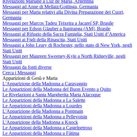
Rivelazioni Mariane a Luz de María, Argentina
Messaggi ad Anne di Mellatz/Gottinga, Germania
Messaggi per Maria relativi alla Divina Preparazione dei Cuori,
Germania
Messaggi per Marcos Tadeu Teixeira a Jacareí SP, Brasile
Messaggi per Edson Glauber a Itapiranga (AM], Brasile
Messaggi al Rifugio della Sacra Famiglia, Stati Uniti d’America
Messaggi ai Figli della Rinascita, Stati Uniti
Messaggi a John Leary di Rochester, nello stato di New York, negli
Stati Uniti
Messaggi per Maureen Sweeney-Kyle a North Ridgeville, negli
Stati Uniti
Messaggi da fonti diverse
Cerca i Messaggi
Apparizioni di Gesù e Maria
L'Apparizione della Madonna a Caravaggio
Le Apparizioni della Madonna del Buon Evento a Quito
Le Rivelazioni a Santa Margherita Maria Alacoque
Le Apparizioni della Madonna a La Salette
Le Apparizioni della Madonna a Lourdes
L'Apparizione della Madonna a Pontmain
Le Apparizioni della Madonna a Pellevoisin
L'Apparizione della Madonna a Knock
Le Apparizioni della Madonna a Castelpetroso
Le Apparizioni della Madonna a Fátima