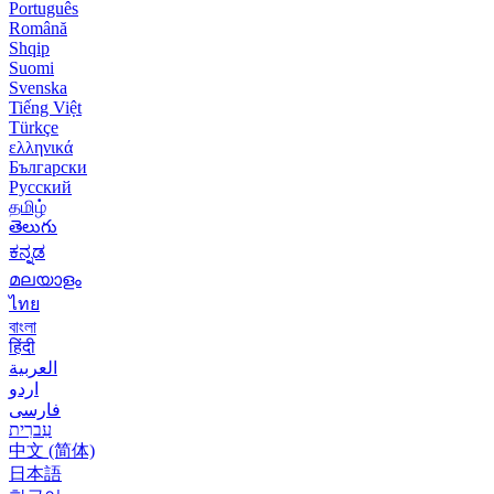
Português
Română
Shqip
Suomi
Svenska
Tiếng Việt
Türkçe
ελληνικά
Български
Русский
தமிழ்
తెలుగు
ಕನ್ನಡ
മലയാളം
ไทย
বাংলা
हिंदी
العربية
اردو
فارسی
עִברִית
中文 (简体)
日本語