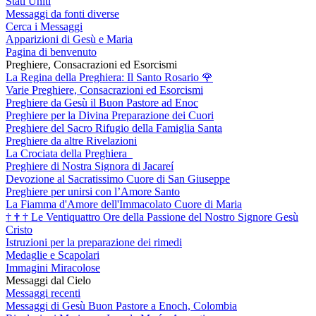
Stati Uniti
Messaggi da fonti diverse
Cerca i Messaggi
Apparizioni di Gesù e Maria
Pagina di benvenuto
Preghiere, Consacrazioni ed Esorcismi
La Regina della Preghiera: Il Santo Rosario
🌹
Varie Preghiere, Consacrazioni ed Esorcismi
Preghiere da Gesù il Buon Pastore ad Enoc
Preghiere per la Divina Preparazione dei Cuori
Preghiere del Sacro Rifugio della Famiglia Santa
Preghiere da altre Rivelazioni
La Crociata della Preghiera
Preghiere di Nostra Signora di Jacareí
Devozione al Sacratissimo Cuore di San Giuseppe
Preghiere per unirsi con l’Amore Santo
La Fiamma d'Amore dell'Immacolato Cuore di Maria
†
†
†
Le Ventiquattro Ore della Passione del Nostro Signore Gesù
Cristo
Istruzioni per la preparazione dei rimedi
Medaglie e Scapolari
Immagini Miracolose
Messaggi dal Cielo
Messaggi recenti
Messaggi di Gesù Buon Pastore a Enoch, Colombia