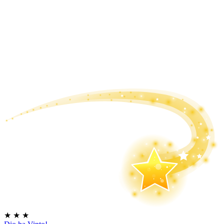
★
★
★