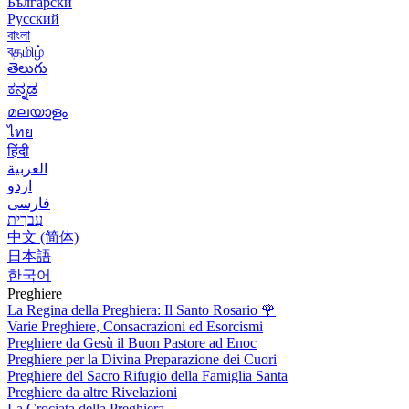
Български
Русский
বাংলা
বதமிழ்
తెలుగు
ಕನ್ನಡ
മലയാളം
ไทย
हिंदी
العربية
اردو
فارسی
עִברִית
中文 (简体)
日本語
한국어
Preghiere
La Regina della Preghiera: Il Santo Rosario
🌹
Varie Preghiere, Consacrazioni ed Esorcismi
Preghiere da Gesù il Buon Pastore ad Enoc
Preghiere per la Divina Preparazione dei Cuori
Preghiere del Sacro Rifugio della Famiglia Santa
Preghiere da altre Rivelazioni
La Crociata della Preghiera