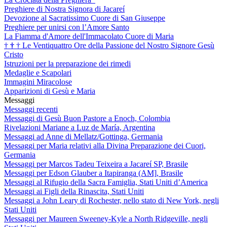
Preghiere di Nostra Signora di Jacareí
Devozione al Sacratissimo Cuore di San Giuseppe
Preghiere per unirsi con l’Amore Santo
La Fiamma d'Amore dell'Immacolato Cuore di Maria
†
†
†
Le Ventiquattro Ore della Passione del Nostro Signore Gesù
Cristo
Istruzioni per la preparazione dei rimedi
Medaglie e Scapolari
Immagini Miracolose
Apparizioni di Gesù e Maria
Messaggi
Messaggi recenti
Messaggi di Gesù Buon Pastore a Enoch, Colombia
Rivelazioni Mariane a Luz de María, Argentina
Messaggi ad Anne di Mellatz/Gottinga, Germania
Messaggi per Maria relativi alla Divina Preparazione dei Cuori,
Germania
Messaggi per Marcos Tadeu Teixeira a Jacareí SP, Brasile
Messaggi per Edson Glauber a Itapiranga (AM], Brasile
Messaggi al Rifugio della Sacra Famiglia, Stati Uniti d’America
Messaggi ai Figli della Rinascita, Stati Uniti
Messaggi a John Leary di Rochester, nello stato di New York, negli
Stati Uniti
Messaggi per Maureen Sweeney-Kyle a North Ridgeville, negli