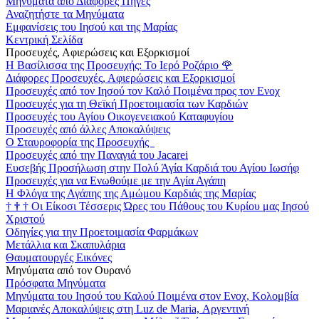
Μηνύματα από Διάφορες Πηγές
Αναζητήστε τα Μηνύματα
Εμφανίσεις του Ιησού και της Μαρίας
Κεντρική Σελίδα
Προσευχές, Αφιερώσεις και Εξορκισμοί
Η Βασίλισσα της Προσευχής: Το Ιερό Ροζάριο
🌹
Διάφορες Προσευχές, Αφιερώσεις και Εξορκισμοί
Προσευχές από τον Ιησού τον Καλό Ποιμένα προς τον Ενοχ
Προσευχές για τη Θεϊκή Προετοιμασία των Καρδιών
Προσευχές του Αγίου Οικογενειακού Καταφυγίου
Προσευχές από άλλες Αποκαλύψεις
Ο Σταυροφορία της Προσευχής
Προσευχές από την Παναγιά του Jacarei
Ευσεβής Προσήλωση στην Πολύ Άγία Καρδιά του Αγίου Ιωσήφ
Προσευχές για να Ενωθούμε με την Αγία Αγάπη
Η Φλόγα της Αγάπης της Αμώμου Καρδιάς της Μαρίας
†
†
†
Οι Είκοσι Τέσσερις Ώρες του Πάθους του Κυρίου μας Ιησού
Χριστού
Οδηγίες για την Προετοιμασία Φαρμάκων
Μετάλλια και Σκαπυλάρια
Θαυματουργές Εικόνες
Μηνύματα από τον Ουρανό
Πρόσφατα Μηνύματα
Μηνύματα του Ιησού του Καλού Ποιμένα στον Ενοχ, Κολομβία
Μαριανές Αποκαλύψεις στη Luz de Maria, Αργεντινή