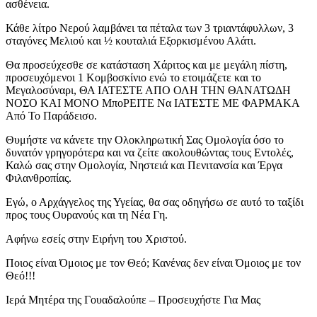
ασθένεια.
Κάθε λίτρο Νερού λαμβάνει τα πέταλα των 3 τριαντάφυλλων, 3
σταγόνες Μελιού και ½ κουταλιά Εξορκισμένου Αλάτι.
Θα προσεύχεσθε σε κατάσταση Χάριτος και με μεγάλη πίστη,
προσευχόμενοι 1 Κομβοσκίνιο ενώ το ετοιμάζετε και το
Μεγαλοσύναρι, ΘΑ ΙΑΤΕΣΤΕ ΑΠΟ ΟΛΗ ΤΗΝ ΘΑΝΑΤΩΔΗ
ΝΟΣΟ ΚΑΙ ΜОΝΟ ΜποΡΕΙΤΕ Να ΙΑΤΕΣΤΕ ΜΕ ΦΑΡΜΑΚΑ
Από Το Παράδεισο.
Θυμήστε να κάνετε την Ολοκληρωτική Σας Ομολογία όσο το
δυνατόν γρηγορότερα και να ζείτε ακολουθώντας τους Εντολές,
Καλώ σας στην Ομολογία, Νηστειά και Πενιτανσία και Έργα
Φιλανθροπίας.
Εγώ, ο Αρχάγγελος της Υγείας, θα σας οδηγήσω σε αυτό το ταξίδι
προς τους Ουρανούς και τη Νέα Γη.
Αφήνω εσείς στην Ειρήνη του Χριστού.
Ποιος είναι Όμοιος με τον Θεό; Κανένας δεν είναι Όμοιος με τον
Θεό!!!
Ιερά Μητέρα της Γουαδαλούπε – Προσευχήστε Για Μας