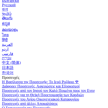
Български
Русский
বাংলা
বதமிழ்
తెలుగు
ಕನ್ನಡ
മലയാളം
ไทย
हिंदी
العربية
اردو
فارسی
עִברִית
中文 (简体)
日本語
한국어
Προσευχές
Η Βασίλισσα της Προσευχής: Το Ιερό Ροζάριο
🌹
Διάφορες Προσευχές, Αφιερώσεις και Εξορκισμοί
Προσευχές από τον Ιησού τον Καλό Ποιμένα προς τον Ενοχ
Προσευχές για τη Θεϊκή Προετοιμασία των Καρδιών
Προσευχές του Αγίου Οικογενειακού Καταφυγίου
Προσευχές από άλλες Αποκαλύψεις
Ο Σταυροφορία της Προσευχής