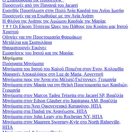
Προσευχές από την Παναγιά του Jacarei
Ευσεβής Προσήλωση στην Πολύ Άγία Καρδιά του Αγίου Ιωσήφ
Προσευχές για να Ενωθούμε με την Αγία Αγάπη
Η Φλόγα της Αγάπης της Αμώμου Καρδιάς της Μαρίας
†
†
†
Οι Είκοσι Τέσσερις Ώρες του Πάθους του Κυρίου μας Ιησού
Χριστού
Οδηγίες για την Προετοιμασία Φαρμάκων
Μετάλλια και Σκαπυλάρια
Θαυματουργές Εικόνες
Εμφανίσεις του Ιησού και της Μαρίας
Μηνύματα
Πρόσφατα Μηνύματα
Μηνύματα του Ιησού του Καλού Ποιμένα στον Ενοχ, Κολομβία
Μαριανές Αποκαλύψεις στη Luz de Maria, Αργεντινή
Μηνύματα προς την Άννα στο Μέλατζ/Γκέτινγκεν, Γερμανία
Μηνύματα στην Μαρία για την Θεϊκή Προετοιμασία των Καρδιών,
Γερμανία
Μηνύματα στον Marcos Tadeu Teixeira στο Jacareí SP, Βραζιλία
Μηνύματα στον Edson Glauber στο Itapiranga AM, Βραζιλία
Μηνύματα στο Άγιο Οικογενειακό Καταφύγιο, ΗΠΑ
Μηνύματα στα Παιδιά της Ανανέωσης, ΗΠΑ
Μηνύματα στον John Leary στο Rochester NY, ΗΠΑ
Μηνύματα στην Maureen Sweeney-Kyle στο North Ridgeville,
ΗΠΑ