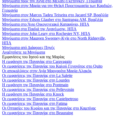
Μηνύματα προς την Άννα στο Μέλατζ/Γκέτινγκεν, Γερμανία
Μηνύματα στην Μαρία για την Θεϊκή Προετοιμασία των Καρδιών,
Γερμανία
Μηνύματα στον Marcos Tadeu Teixeira στο Jacareí SP, Βραζιλία
Μηνύματα στον Edson Glauber στο Itapiranga AM, Βραζιλία
Μηνύματα στο Άγιο Οικογενειακό Καταφύγιο, ΗΠΑ
Μηνύματα στα Παιδιά της Ανανέωσης, ΗΠΑ
Μηνύματα στον John Leary στο Rochester NY, ΗΠΑ
Μηνύματα στην Maureen Sweeney-Kyle στο North Ridgeville,
ΗΠΑ
Μηνύματα από Διάφορες Πηγές
Αναζητήστε τα Μηνύματα
Εμφανίσεις του Ιησού και της Μαρίας
Η εμφάνιση της Παναγίας στο Caravaggio
Οι εμφανίσεις της Παναγίας του Καλού Γεγονότος στο Quito
Οι αποκαλύψεις στην Αγία Μαργαρίτα Μαρία Αλακόκ
Οι εμφανίσεις της Παναγίας στη La Salette
Οι εμφανίσεις της Παναγίας στη Lourdes
Η εμφάνιση της Παναγίας στο Pontmain
Οι εμφανίσεις της Παναγίας στο Pellevoisin
Η εμφάνιση της Παναγίας στο Knock
Οι εμφανίσεις της Παναγίας στο Castelpetroso
Οι εμφανίσεις της Παναγίας στη Fatima
Οι Οπτασίες του Κυρίου και της Παναγίας στο Καμπίνας
Οι εμφανίσεις της Παναγίας στο Beauraing