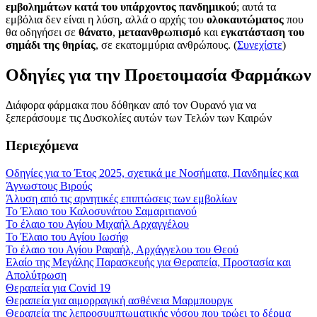
εμβολημάτων κατά του υπάρχοντος πανδημικού
; αυτά τα
εμβόλια δεν είναι η λύση, αλλά ο αρχής του
ολοκαυτώματος
που
θα οδηγήσει σε
θάνατο
,
μεταανθρωπισμό
και
εγκατάσταση του
σημάδι της θηρίας
, σε εκατομμύρια ανθρώπους. (
Συνεχίστε
)
Οδηγίες για την Προετοιμασία Φαρμάκων
Διάφορα φάρμακα που δόθηκαν από τον Ουρανό για να
ξεπεράσουμε τις Δυσκολίες αυτών των Τελών των Καιρών
Περιεχόμενα
Οδηγίες για το Έτος 2025, σχετικά με Νοσήματα, Πανδημίες και
Άγνωστους Βιρούς
Άλυση από τις αρνητικές επιπτώσεις των εμβολίων
Το Έλαιο του Καλοσυνάτου Σαμαριτιανού
Το έλαιο του Αγίου Μιχαήλ Αρχαγγέλου
Το Έλαιο του Αγίου Ιωσήφ
Το έλαιο του Αγίου Ραφαήλ, Αρχάγγελου του Θεού
Ελαίο της Μεγάλης Παρασκευής για Θεραπεία, Προστασία και
Απολύτρωση
Θεραπεία για Covid 19
Θεραπεία για αιμορραγική ασθένεια Μαρμπουργκ
Θεραπεία της λεπροσυμπτωματικής νόσου που τρώει το δέρμα