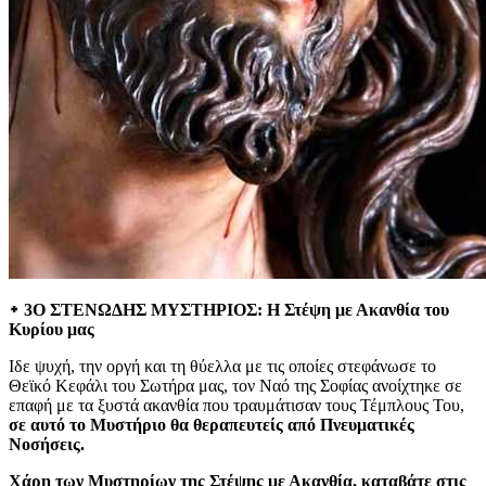
᛭ 3Ο ΣΤΕΝΩΔΗΣ ΜΥΣΤΗΡΙΟΣ: Η Στέψη με Ακανθία του
Κυρίου μας
Ιδε ψυχή, την οργή και τη θύελλα με τις οποίες στεφάνωσε το
Θεϊκό Κεφάλι του Σωτήρα μας, τον Ναό της Σοφίας ανοίχτηκε σε
επαφή με τα ξυστά ακανθία που τραυμάτισαν τους Τέμπλους Του,
σε αυτό το Μυστήριο θα θεραπευτείς από Πνευματικές
Νοσήσεις.
Χάρη των Μυστηρίων της Στέψης με Ακανθία, καταβάτε στις