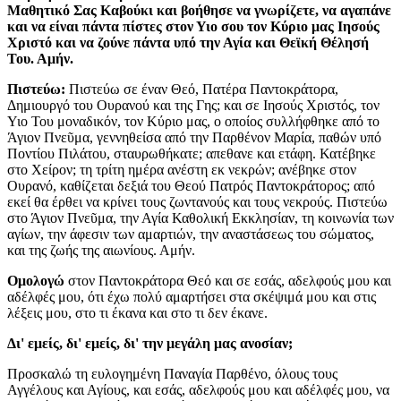
Μαθητικό Σας Καβούκι και βοήθησε να γνωρίζετε, να αγαπάνε
και να είναι πάντα πίστες στον Υιο σου τον Κύριο μας Ιησούς
Χριστό και να ζούνε πάντα υπό την Αγία και Θεϊκή Θέλησή
Του. Αμήν.
Πιστεύω:
Πιστεύω σε έναν Θεό, Πατέρα Παντοκράτορα,
Δημιουργό του Ουρανού και της Γης; και σε Ιησούς Χριστός, τον
Υιο Του μοναδικόν, τον Κύριο μας, ο οποίος συλλήφθηκε από το
Άγιον Πνεῦμα, γεννηθείσα από την Παρθένον Μαρία, παθών υπό
Ποντίου Πιλάτου, σταυρωθήκατε; απεθανε και ετάφη. Κατέβηκε
στο Χείρον; τη τρίτη ημέρα ανέστη εκ νεκρών; ανέβηκε στον
Ουρανό, καθίζεται δεξιά του Θεού Πατρός Παντοκράτορος; από
εκεί θα έρθει να κρίνει τους ζωντανούς και τους νεκρούς. Πιστεύω
στο Άγιον Πνεῦμα, την Αγία Καθολική Εκκλησίαν, τη κοινωνία των
αγίων, την άφεσιν των αμαρτιών, την αναστάσεως του σώματος,
και της ζωής της αιωνίους. Αμήν.
Ομολογώ
στον Παντοκράτορα Θεό και σε εσάς, αδελφούς μου και
αδέλφές μου, ότι έχω πολύ αμαρτήσει στα σκέψιμά μου και στις
λέξεις μου, στο τι έκανα και στο τι δεν έκανε.
Δι' εμείς, δι' εμείς, δι' την μεγάλη μας ανοσίαν;
Προσκαλώ τη ευλογημένη Παναγία Παρθένο, όλους τους
Αγγέλους και Αγίους, και εσάς, αδελφούς μου και αδέλφές μου, να