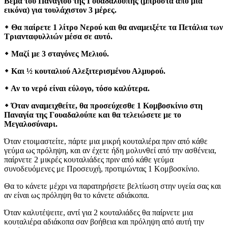
Βεμά του Παναγίου της Γουαδαλούπης (μπροστά από μια
εικόνα) για τουλάχιστον 3 μέρες.
᛭ Θα παίρετε 1 λίτρο Νερού και θα αναμειξέτε τα Πετάλια των
Τριανταφυλλιών μέσα σε αυτό.
᛭ Μαζί με 3 σταγόνες Μελιού.
᛭ Και ½ κουταλιού Αλεξιτερισμένου Αλμυρού.
᛭ Αν το νερό είναι εύλογο, τόσο καλύτερα.
᛭ Όταν αναμειχθείτε, θα προσεύχεσθε 1 Κομβοσκίνιο στη
Παναγία της Γουαδαλούπε και θα τελειώσετε με το
Μεγαλοσύναρι.
Όταν ετοιμαστείτε, πάρτε μια μικρή κουταλιέρα πριν από κάθε
γεύμα ως πρόληψη, και αν έχετε ήδη μολυνθεί από την ασθένεια,
παίρνετε 2 μικρές κουταλιάδες πριν από κάθε γεύμα
συνοδευόμενες με Προσευχή, προτιμώντας 1 Κομβοσκίνιο.
Θα το κάνετε μέχρι να παρατηρήσετε βελτίωση στην υγεία σας και
αν είναι ως πρόληψη θα το κάνετε αδιάκοπα.
Όταν καλυτέψειτε, αντί για 2 κουταλιάδες θα παίρνετε μια
κουταλιέρα αδιάκοπα σαν βοήθεια και πρόληψη από αυτή την