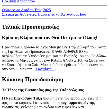
Πολιτική Απορρήτου
Οδηγίες για Αυτό το Έτος 2025
Σχετικά με Ασθένειες, Πανδημίες και Άγνωστους Ιούς
Τελικές Προετοιμασίες
Κρίσιμη Κλήση από τον Θεό Πατέρα σε Όλους!
Πριν απελευθερώσω το Χέρι Μου με ΟΛΗ την Δύναμή του, Κατά
της Γης, θέλω να Προσκαλέσω ΚΑΘΕ ΑΝΘΡΩΠΟ να
ακολουθήσει τις Υποδείξεις μου και τις Εντολές μου που θα δώσω
σε αυτό το Μήνυμα γιατί θέλω ΚΑΘΕ ΑΝΘΡΩΠΟ, να Σωθεί και
να Επιστρέψει στο Σπίτι Μου από όπου ήρθε, από όπου έφυγε και
από όπου βρίσκεται.
(
Συνεχίστε...
)
Κόκκινη Προειδοποίηση
Το Τέλος της Ελευθερίας μας, της Υπάρξεώς μας
Η Νέα Παγκόσμια Τάξη
που υπηρετεί τον εχθρό μου έχει ήδη
αρχίσει να κυριαρχεί στον κόσμο, η
προγραμματισμός της
τυραννίας
ξεκίνησε με το σχέδιο των
εμβολίων και