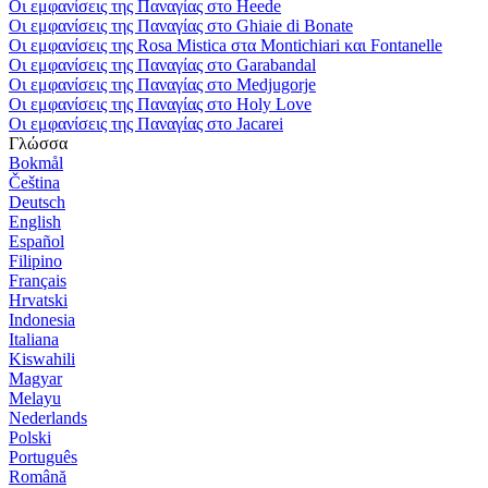
Οι εμφανίσεις της Παναγίας στο Heede
Οι εμφανίσεις της Παναγίας στο Ghiaie di Bonate
Οι εμφανίσεις της Rosa Mistica στα Montichiari και Fontanelle
Οι εμφανίσεις της Παναγίας στο Garabandal
Οι εμφανίσεις της Παναγίας στο Medjugorje
Οι εμφανίσεις της Παναγίας στο Holy Love
Οι εμφανίσεις της Παναγίας στο Jacarei
Γλώσσα
Bokmål
Čeština
Deutsch
English
Español
Filipino
Français
Hrvatski
Indonesia
Italiana
Kiswahili
Magyar
Melayu
Nederlands
Polski
Português
Română