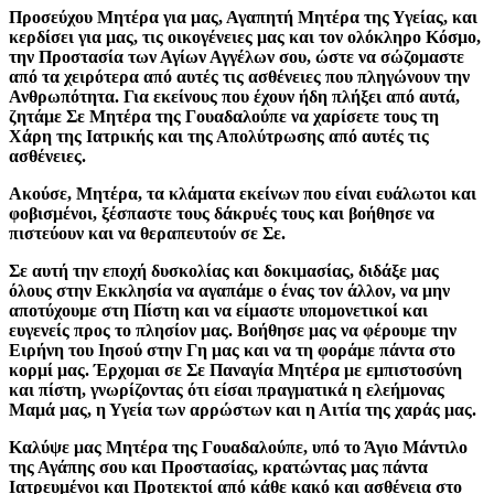
Προσεύχου Μητέρα για μας, Αγαπητή Μητέρα της Υγείας, και
κερδίσει για μας, τις οικογένειες μας και τον ολόκληρο Κόσμο,
την Προστασία των Αγίων Αγγέλων σου, ώστε να σώζομαστε
από τα χειρότερα από αυτές τις ασθένειες που πληγώνουν την
Ανθρωπότητα. Για εκείνους που έχουν ήδη πλήξει από αυτά,
ζητάμε Σε Μητέρα της Γουαδαλούπε να χαρίσετε τους τη
Χάρη της Ιατρικής και της Απολύτρωσης από αυτές τις
ασθένειες.
Ακούσε, Μητέρα, τα κλάματα εκείνων που είναι ευάλωτοι και
φοβισμένοι, ξέσπαστε τους δάκρυές τους και βοήθησε να
πιστεύουν και να θεραπευτούν σε Σε.
Σε αυτή την εποχή δυσκολίας και δοκιμασίας, διδάξε μας
όλους στην Εκκλησία να αγαπάμε ο ένας τον άλλον, να μην
αποτύχουμε στη Πίστη και να είμαστε υπομονετικοί και
ευγενείς προς το πλησίον μας. Βοήθησε μας να φέρουμε την
Ειρήνη του Ιησού στην Γη μας και να τη φοράμε πάντα στο
κορμί μας. Έρχομαι σε Σε Παναγία Μητέρα με εμπιστοσύνη
και πίστη, γνωρίζοντας ότι είσαι πραγματικά η ελεήμονας
Μαμά μας, η Υγεία των αρρώστων και η Αιτία της χαράς μας.
Καλύψε μας Μητέρα της Γουαδαλούπε, υπό το Άγιο Μάντιλο
της Αγάπης σου και Προστασίας, κρατώντας μας πάντα
Ιατρευμένοι και Προτεκτοί από κάθε κακό και ασθένεια στο