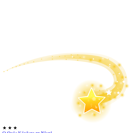
★
★
★