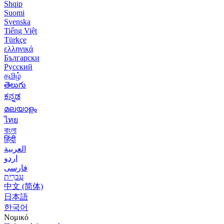
Shqip
Suomi
Svenska
Tiếng Việt
Türkçe
ελληνικά
Български
Русский
தமிழ்
తెలుగు
ಕನ್ನಡ
മലയാളം
ไทย
বাংলা
हिंदी
العربية
اردو
فارسی
עִברִית
中文 (简体)
日本語
한국어
Νομικό