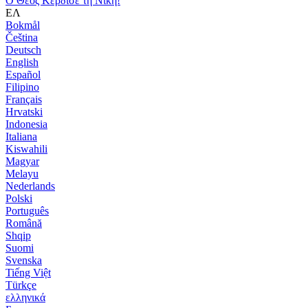
Ο Θεός Κέρδισε τη Νίκη!
ΕΛ
Bokmål
Čeština
Deutsch
English
Español
Filipino
Français
Hrvatski
Indonesia
Italiana
Kiswahili
Magyar
Melayu
Nederlands
Polski
Português
Română
Shqip
Suomi
Svenska
Tiếng Việt
Türkçe
ελληνικά