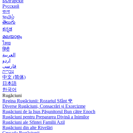
Български
Русский
বাংলা
বதமிழ்
తెలుగు
ಕನ್ನಡ
മലയാളം
ไทย
हिंदी
العربية
اردو
فارسی
עִברִית
中文 (简体)
日本語
한국어
Rugăciuni
Regina Rugăciunii: Rozariul Sfânt
🌹
Diverse Rugăciuni, Consacrări și Exorcizme
Rugăciuni de la Isus Pășunitorul Bun către Enoch
Rugăciuni pentru Prepararea Divină a Inimilor
Rugăciuni ale Sfintei Familii Azil
Rugăciuni din alte Rivelări
Crusada Rugăciunii