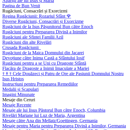
Apariții ale lui Iisus și Maria
Pagina de Bun Venit
Rugăciuni, Consacrări și Exorcizmi
Regina Rugăciunii: Rozariul Sfânt
🌹
Diverse Rugăciuni, Consacrări și Exorcizme
Rugăciuni de la Isus Pășunitorul Bun către Enoch
Rugăciuni pentru Prepararea Divină a Inimilor
Rugăciuni ale Sfintei Familii Azil
Rugăciuni din alte Rivelări
Crusada Rugăciunii
Rugăciuni de la Maica Domnului din Jacarei
Devoțiune către Inima Castă a Sfântului Iosif
Rugăciuni pentru a se Uni cu Dragoste Sfântă
Flacăra de Dragoste a Inimii Imaculate a Mariei
†
†
†
Cele Douăzeci și Patru de Ore ale Pasiunii Domnului Nostru
Isus Hristos
Instrucțiuni pentru Prepararea Remediilor
Medalii și Scapulari
Imagini Minunate
Mesaje din Ceruri
Mesaje Recente
Mesaje ale lui Iisus Păstorul Bun către Enoch, Columbia
Rivelări Mariane lui Luz de Maria, Argentina
Mesaje către Ana din Mellatz/Goettingen, Germania
Mesaje pentru Maria pentru Prepararea Divină a Inimilor, Germania