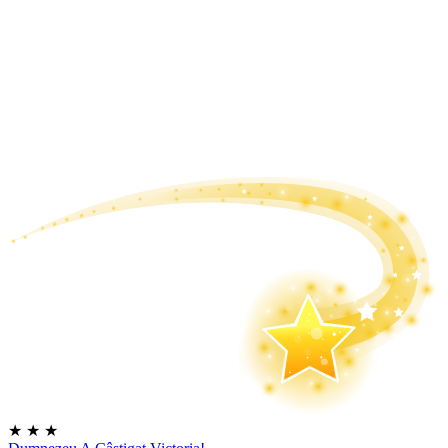
★
★
★