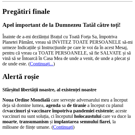
Pregătiri finale
Apel important de la Dumnezeu Tatăl către toți!
Înainte de a-mi dezlănțui Brațul cu Toată Forța Sa, împotriva
Planetei Pământ, vreau să INVITEZ TOATE PERSOANELE să-mi
urmeze Indicațiile și Instrucțiunile pe care le voi da în acest Mesaj,
pentru că vreau ca TOATE PERSOANELE, să fie SALVATE și să
vină să se Întoarcă în Casa Mea de unde a venit, de unde a plecat și
de unde este.
(
Continuați...
)
Alertă roșie
Sfârșitul libertății noastre, al existenței noastre
Noua Ordine Mondială
care servește adversarului meu a început
deja să domine lumea,
agenda
sa
de tiranie
a început cu planul
de
vaccinuri și vaccinare împotriva pandemiei existente
; aceste
vaccinuri nu sunt soluția, ci începutul
holocaustului
care va duce la
moarte
,
transumanism
și
implantarea semnului fiarei
, la
milioane de ființe umane. (
Continuați
)