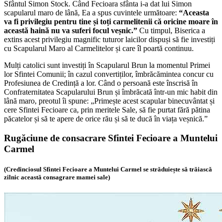
Sfântul Simon Stock. Când Fecioara sfânta i-a dat lui Simon
scapularul maro de lână, Ea a spus cuvintele următoare:
“Aceasta
va fi privilegiu pentru tine și toți carmelitenii că oricine moare în
această haină nu va suferi focul veșnic.”
Cu timpul, Biserica a
extins acest privilegiu magnific tuturor laicilor dispuși să fie investiți
cu Scapularul Maro al Carmelitelor și care îl poartă continuu.
Mulți catolici sunt investiți în Scapularul Brun la momentul Primei
lor Sfintei Comunii; în cazul convertiților, îmbrăcămintea concur cu
Profesiunea de Credință a lor. Când o persoană este înscrisă în
Confraternitatea Scapularului Brun și îmbrăcată într-un mic habit din
lână maro, preotul îi spune: „Primește acest scapular binecuvântat și
cere Sfintei Fecioare ca, prin meritele Sale, să fie purtat fără pătina
păcatelor și să te apere de orice rău și să te ducă în viața veșnică.”
Rugăciune de consacrare Sfintei Fecioare a Muntelui
Carmel
(Credinciosul Sfintei Fecioare a Muntelui Carmel se străduiește să trăiască
zilnic această consagrare mamei sale)