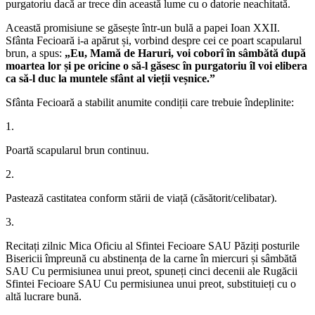
purgatoriu dacă ar trece din această lume cu o datorie neachitată.
Această promisiune se găsește într-un bulă a papei Ioan XXII.
Sfânta Fecioară i-a apărut și, vorbind despre cei ce poart scapularul
brun, a spus:
„Eu, Mamă de Haruri, voi coborî în sâmbătă după
moartea lor și pe oricine o să-l găsesc în purgatoriu îl voi elibera
ca să-l duc la muntele sfânt al vieții veșnice.”
Sfânta Fecioară a stabilit anumite condiții care trebuie îndeplinite:
1.
Poartă scapularul brun continuu.
2.
Pastează castitatea conform stării de viață (căsătorit/celibatar).
3.
Recitați zilnic Mica Oficiu al Sfintei Fecioare SAU Păziți posturile
Bisericii împreună cu abstinența de la carne în miercuri și sâmbătă
SAU Cu permisiunea unui preot, spuneți cinci decenii ale Rugăcii
Sfintei Fecioare SAU Cu permisiunea unui preot, substituieți cu o
altă lucrare bună.