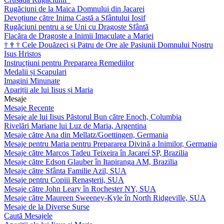
Rugăciuni de la Maica Domnului din Jacarei
Devoțiune către Inima Castă a Sfântului Iosif
Rugăciuni pentru a se Uni cu Dragoste Sfântă
Flacăra de Dragoste a Inimii Imaculate a Mariei
†
†
†
Cele Douăzeci și Patru de Ore ale Pasiunii Domnului Nostru
Isus Hristos
Instrucțiuni pentru Prepararea Remediilor
Medalii și Scapulari
Imagini Minunate
Apariții ale lui Iisus și Maria
Mesaje
Mesaje Recente
Mesaje ale lui Iisus Păstorul Bun către Enoch, Columbia
Rivelări Mariane lui Luz de Maria, Argentina
Mesaje către Ana din Mellatz/Goettingen, Germania
Mesaje pentru Maria pentru Prepararea Divină a Inimilor, Germania
Mesaje către Marcos Tadeu Teixeira în Jacareí SP, Brazilia
Mesaje către Edson Glauber în Itapiranga AM, Brazilia
Mesaje către Sfânta Familie Azil, SUA
Mesaje pentru Copiii Renașterii, SUA
Mesaje către John Leary în Rochester NY, SUA
Mesaje către Maureen Sweeney-Kyle în North Ridgeville, SUA
Mesaje de la Diverse Surse
Caută Mesajele