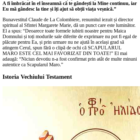
A fi îmbrăcat în el înseamnă că te gândești la Mine continuu, iar
Eu mă gândesc la tine și îți ajut să obții viața veșnică.”
Bunavestitul Claude de La Colombiere, renumitul iezuit și director
spiritual al Sfintei Margarete Marie, dă un punct care este luminător.
El a spus: “Deoarece toate formele iubirii noastre pentru Maica
Domnului și toți modurile sale diferite de exprimare nu pot fi egal de
plăcute pentru Ea, și prin urmare nu ne ajută în același grad să
atingem Cerul, spun fără o clipă de ochi că SCAPULARUL
MARO ESTE CEL MAI FAVORIZAT DIN TOATE!” El mai
adaugă: “Niciun devotiu n-a fost confirmat prin atât de multe minuni
autentice ca Scapularul Maro.”
Istoria Vechiului Testament