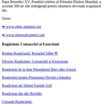
Papa Benedict XV, Pontiful celebru al Primului Război Mondial, a
acordat 500 de zile indulgență pentru sărutarea devotată scapularul
tău.
Surse:
➥ www.olmc-mission.org
➥ www.sistersofcarmel.com
Rugăciuni, Consacrări și Exorcizmi
Regina Rugăciunii: Rozariul Sfânt
🌹
Diverse Rugăciuni, Consacrări și Exorcizme
Rugăciuni de la Isus Pășunitorul Bun către Enoch
Rugăciuni pentru Prepararea Divină a Inimilor
Rugăciuni ale Sfintei Familii Azil
Rugăciuni din alte Rivelări
Crusada Rugăciunii