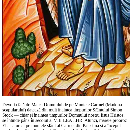
Devotia față de Maica Domnului de pe Muntele Carmel (Madona
scapularului) datează din mult înaintea timpurilor Sfântului Simon
Stock — chiar și înaintea timpurilor Domnului nostru Iisus Hristos;
se întinde până în secolul al VIII-LEA Î.HR. Atunci, marele prooroc
Elias a urcat pe muntele sfânt al Carmel din Palestina și a început