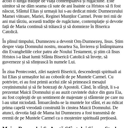
acolo o lungă tradiție de viață contemplativă și rugăciune. Este
uimitor să ne dăm seama că sute de ani înainte ca Hristos să fi fost
născut, Sfântul Elias și urmașii lui s-au dedicat mistic Dumnezeului
Mamei viitoare, Mariei, Reginei Munților Carmel. Peste trei mii de
ani mai târziu, această tradiție de rugăciune, contemplație și devotie
față de Maria continuă să trăiască și să domnieze în Biserica
Catolică.
În plinul timpului, Dumnezeu a devenit Om-Dumnezeu, Iisus. Știm
despre viața Domnului nostru, moartea Sa, Învierea și Întâmpinarea
din Evangheliile celor patru ale Noului Testament, și știm că Iisus
Hristos i-a lăsat lumii Sfânta Biserică Catolică să învețe, să
guverneze și să sfințească în numele Lui.
În ziua Pentecostei, zilei nașterii Bisericii, descendenții spirituali ai
lui Elias și urmașilor lui au coborât de pe Muntele Carmel. Cu
potrivire, ei au fost primii acelui zile să primească mesajul
creștinismului și să fie botezați de Apostoli. Când, în sfârșit, li s-a
prezentat Maicii Domnului și au auzit cuvintele dulce din gura Eia,
au fost copleșiți de un sentiment de majestate și sfântenie pe care nu
l-au uitat niciodată. Întoarcându-se la muntele lor sfânt, ei au ridicat
prima capelă vreodată construită în cinstea Maicii Domnului. De
atunci, devotia față de Mama lui Dumnezeu a fost transmisă de
eremii de pe Muntele Carmel ca o moștenire spirituală prețioasă.