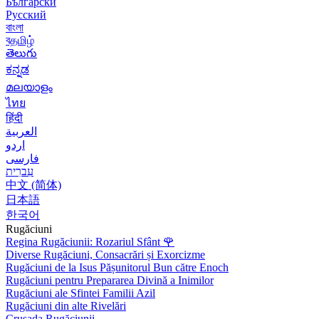
Български
Русский
বাংলা
বதமிழ்
తెలుగు
ಕನ್ನಡ
മലയാളം
ไทย
हिंदी
العربية
اردو
فارسی
עִברִית
中文 (简体)
日本語
한국어
Rugăciuni
Regina Rugăciunii: Rozariul Sfânt
🌹
Diverse Rugăciuni, Consacrări și Exorcizme
Rugăciuni de la Isus Pășunitorul Bun către Enoch
Rugăciuni pentru Prepararea Divină a Inimilor
Rugăciuni ale Sfintei Familii Azil
Rugăciuni din alte Rivelări
Crusada Rugăciunii