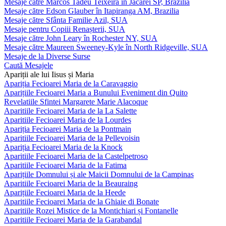
Mesaje către Marcos Tadeu Teixeira în Jacareí SP, Brazilia
Mesaje către Edson Glauber în Itapiranga AM, Brazilia
Mesaje către Sfânta Familie Azil, SUA
Mesaje pentru Copiii Renașterii, SUA
Mesaje către John Leary în Rochester NY, SUA
Mesaje către Maureen Sweeney-Kyle în North Ridgeville, SUA
Mesaje de la Diverse Surse
Caută Mesajele
Apariții ale lui Iisus și Maria
Apariția Fecioarei Maria de la Caravaggio
Aparițiile Fecioarei Maria a Bunului Eveniment din Quito
Revelatiile Sfintei Margarete Marie Alacoque
Aparitiile Fecioarei Maria de la La Salette
Aparitiile Fecioarei Maria de la Lourdes
Apariția Fecioarei Maria de la Pontmain
Aparitiile Fecioarei Maria de la Pellevoisin
Apariția Fecioarei Maria de la Knock
Aparitiile Fecioarei Maria de la Castelpetroso
Aparitiile Fecioarei Maria de la Fatima
Aparițiile Domnului și ale Maicii Domnului de la Campinas
Aparitiile Fecioarei Maria de la Beauraing
Aparițiile Fecioarei Maria de la Heede
Aparitiile Fecioarei Maria de la Ghiaie di Bonate
Aparitiile Rozei Mistice de la Montichiari și Fontanelle
Aparitiile Fecioarei Maria de la Garabandal