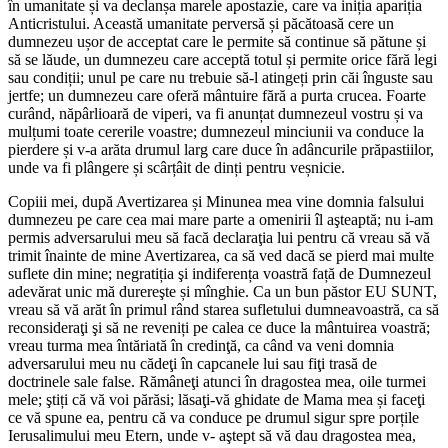
în umanitate și va declanșa marele apostazie, care va iniția apariția
Anticristului. Această umanitate perversă și păcătoasă cere un
dumnezeu ușor de acceptat care le permite să continue să pătune și
să se lăude, un dumnezeu care acceptă totul și permite orice fără legi
sau condiții; unul pe care nu trebuie să-l atingeți prin căi înguste sau
jertfe; un dumnezeu care oferă mântuire fără a purta crucea. Foarte
curând, năpârlioară de viperi, va fi anunțat dumnezeul vostru și va
mulțumi toate cererile voastre; dumnezeul minciunii va conduce la
pierdere și v-a arăta drumul larg care duce în adâncurile prăpastiilor,
unde va fi plângere și scârțâit de dinți pentru veșnicie.
Copiii mei, după Avertizarea și Minunea mea vine domnia falsului
dumnezeu pe care cea mai mare parte a omenirii îl aşteaptă; nu i-am
permis adversarului meu să facă declaraţia lui pentru că vreau să vă
trimit înainte de mine Avertizarea, ca să ved dacă se pierd mai multe
suflete din mine; negratiția şi indiferența voastră față de Dumnezeul
adevărat unic mă durereşte și mînghie. Ca un bun păstor EU SUNT,
vreau să vă arăt în primul rând starea sufletului dumneavoastră, ca să
reconsideraţi şi să ne reveniți pe calea ce duce la mântuirea voastră;
vreau turma mea întăriată în credinţă, ca când va veni domnia
adversarului meu nu cădeţi în capcanele lui sau fiţi trasă de
doctrinele sale false. Rămâneţi atunci în dragostea mea, oile turmei
mele; ştiți că vă voi părăsi; lăsaţi-vă ghidate de Mama mea și faceţi
ce vă spune ea, pentru că va conduce pe drumul sigur spre porțile
Ierusalimului meu Etern, unde v- aştept să vă dau dragostea mea,