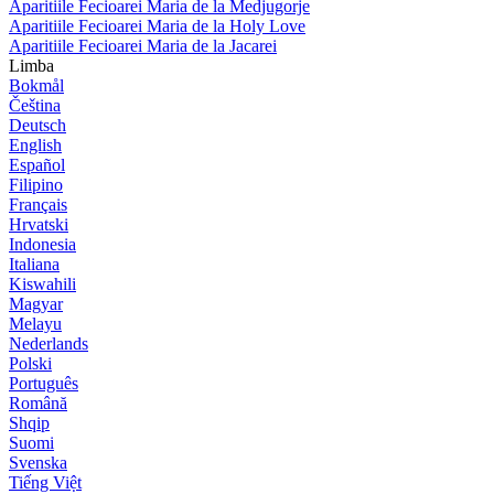
Aparitiile Fecioarei Maria de la Medjugorje
Aparitiile Fecioarei Maria de la Holy Love
Aparitiile Fecioarei Maria de la Jacarei
Limba
Bokmål
Čeština
Deutsch
English
Español
Filipino
Français
Hrvatski
Indonesia
Italiana
Kiswahili
Magyar
Melayu
Nederlands
Polski
Português
Română
Shqip
Suomi
Svenska
Tiếng Việt