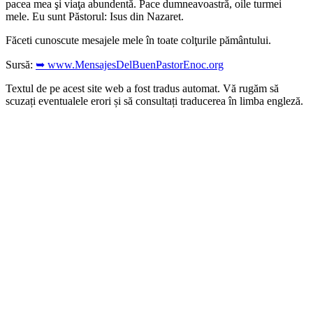
pacea mea şi viaţa abundentă. Pace dumneavoastră, oile turmei
mele. Eu sunt Păstorul: Isus din Nazaret.
Făceti cunoscute mesajele mele în toate colţurile pământului.
Sursă:
➥ www.MensajesDelBuenPastorEnoc.org
Textul de pe acest site web a fost tradus automat. Vă rugăm să
scuzați eventualele erori și să consultați traducerea în limba engleză.