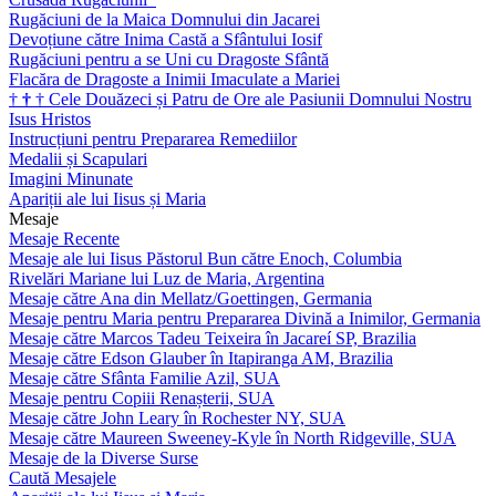
Rugăciuni de la Maica Domnului din Jacarei
Devoțiune către Inima Castă a Sfântului Iosif
Rugăciuni pentru a se Uni cu Dragoste Sfântă
Flacăra de Dragoste a Inimii Imaculate a Mariei
†
†
†
Cele Douăzeci și Patru de Ore ale Pasiunii Domnului Nostru
Isus Hristos
Instrucțiuni pentru Prepararea Remediilor
Medalii și Scapulari
Imagini Minunate
Apariții ale lui Iisus și Maria
Mesaje
Mesaje Recente
Mesaje ale lui Iisus Păstorul Bun către Enoch, Columbia
Rivelări Mariane lui Luz de Maria, Argentina
Mesaje către Ana din Mellatz/Goettingen, Germania
Mesaje pentru Maria pentru Prepararea Divină a Inimilor, Germania
Mesaje către Marcos Tadeu Teixeira în Jacareí SP, Brazilia
Mesaje către Edson Glauber în Itapiranga AM, Brazilia
Mesaje către Sfânta Familie Azil, SUA
Mesaje pentru Copiii Renașterii, SUA
Mesaje către John Leary în Rochester NY, SUA
Mesaje către Maureen Sweeney-Kyle în North Ridgeville, SUA
Mesaje de la Diverse Surse
Caută Mesajele