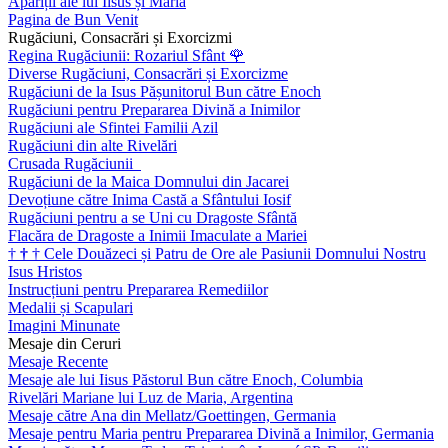
Apariții ale lui Iisus și Maria
Pagina de Bun Venit
Rugăciuni, Consacrări și Exorcizmi
Regina Rugăciunii: Rozariul Sfânt
🌹
Diverse Rugăciuni, Consacrări și Exorcizme
Rugăciuni de la Isus Pășunitorul Bun către Enoch
Rugăciuni pentru Prepararea Divină a Inimilor
Rugăciuni ale Sfintei Familii Azil
Rugăciuni din alte Rivelări
Crusada Rugăciunii
Rugăciuni de la Maica Domnului din Jacarei
Devoțiune către Inima Castă a Sfântului Iosif
Rugăciuni pentru a se Uni cu Dragoste Sfântă
Flacăra de Dragoste a Inimii Imaculate a Mariei
†
†
†
Cele Douăzeci și Patru de Ore ale Pasiunii Domnului Nostru
Isus Hristos
Instrucțiuni pentru Prepararea Remediilor
Medalii și Scapulari
Imagini Minunate
Mesaje din Ceruri
Mesaje Recente
Mesaje ale lui Iisus Păstorul Bun către Enoch, Columbia
Rivelări Mariane lui Luz de Maria, Argentina
Mesaje către Ana din Mellatz/Goettingen, Germania
Mesaje pentru Maria pentru Prepararea Divină a Inimilor, Germania