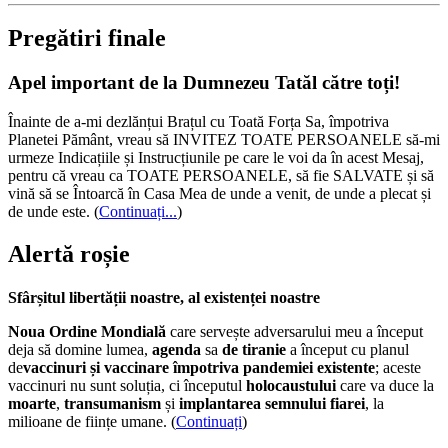
Pregătiri finale
Apel important de la Dumnezeu Tatăl către toți!
Înainte de a-mi dezlănțui Brațul cu Toată Forța Sa, împotriva
Planetei Pământ, vreau să INVITEZ TOATE PERSOANELE să-mi
urmeze Indicațiile și Instrucțiunile pe care le voi da în acest Mesaj,
pentru că vreau ca TOATE PERSOANELE, să fie SALVATE și să
vină să se Întoarcă în Casa Mea de unde a venit, de unde a plecat și
de unde este.
(
Continuați...
)
Alertă roșie
Sfârșitul libertății noastre, al existenței noastre
Noua Ordine Mondială
care servește adversarului meu a început
deja să domine lumea,
agenda
sa
de tiranie
a început cu planul
de
vaccinuri și vaccinare împotriva pandemiei existente
; aceste
vaccinuri nu sunt soluția, ci începutul
holocaustului
care va duce la
moarte
,
transumanism
și
implantarea semnului fiarei
, la
milioane de ființe umane. (
Continuați
)