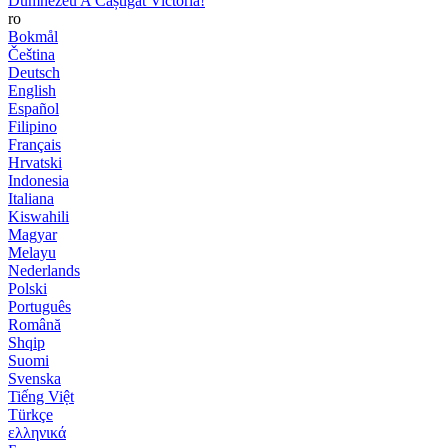
Dumnezeu A Câștigat Victoria!
ro
Bokmål
Čeština
Deutsch
English
Español
Filipino
Français
Hrvatski
Indonesia
Italiana
Kiswahili
Magyar
Melayu
Nederlands
Polski
Português
Română
Shqip
Suomi
Svenska
Tiếng Việt
Türkçe
ελληνικά