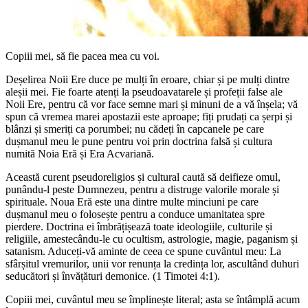
Copiii mei, să fie pacea mea cu voi.
Deșelirea Noii Ere duce pe mulți în eroare, chiar și pe mulți dintre
aleșii mei. Fie foarte atenți la pseudoavatarele și profeții false ale
Noii Ere, pentru că vor face semne mari și minuni de a vă înșela; vă
spun că vremea marei apostazii este aproape; fiți prudați ca șerpi și
blânzi și smeriți ca porumbei; nu cădeți în capcanele pe care
dușmanul meu le pune pentru voi prin doctrina falsă și cultura
numită Noia Eră și Era Acvariană.
Această curent pseudoreligios și cultural caută să deifieze omul,
punându-l peste Dumnezeu, pentru a distruge valorile morale și
spirituale. Noua Eră este una dintre multe minciuni pe care
dușmanul meu o folosește pentru a conduce umanitatea spre
pierdere. Doctrina ei îmbrățișează toate ideologiile, culturile și
religiile, amestecându-le cu ocultism, astrologie, magie, paganism și
satanism. Aduceți-vă aminte de ceea ce spune cuvântul meu: La
sfârșitul vremurilor, unii vor renunța la credința lor, ascultând duhuri
seducători și învățături demonice. (1 Timotei 4:1).
Copiii mei, cuvântul meu se împlinește literal; asta se întâmplă acum