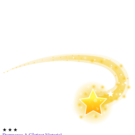
★
★
★