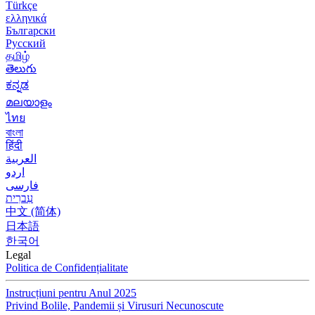
Türkçe
ελληνικά
Български
Русский
தமிழ்
తెలుగు
ಕನ್ನಡ
മലയാളം
ไทย
বাংলা
हिंदी
العربية
اردو
فارسی
עִברִית
中文 (简体)
日本語
한국어
Legal
Politica de Confidențialitate
Instrucțiuni pentru Anul 2025
Privind Bolile, Pandemii și Virusuri Necunoscute