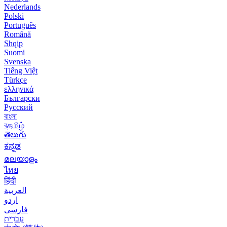
Nederlands
Polski
Português
Română
Shqip
Suomi
Svenska
Tiếng Việt
Türkçe
ελληνικά
Български
Русский
বাংলা
বதமிழ்
తెలుగు
ಕನ್ನಡ
മലയാളം
ไทย
हिंदी
العربية
اردو
فارسی
עִברִית