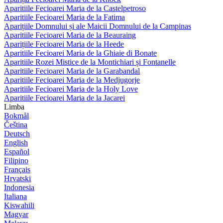
Aparitiile Fecioarei Maria de la Castelpetroso
Aparitiile Fecioarei Maria de la Fatima
Aparițiile Domnului și ale Maicii Domnului de la Campinas
Aparitiile Fecioarei Maria de la Beauraing
Aparițiile Fecioarei Maria de la Heede
Aparitiile Fecioarei Maria de la Ghiaie di Bonate
Aparitiile Rozei Mistice de la Montichiari și Fontanelle
Aparitiile Fecioarei Maria de la Garabandal
Aparitiile Fecioarei Maria de la Medjugorje
Aparitiile Fecioarei Maria de la Holy Love
Aparitiile Fecioarei Maria de la Jacarei
Limba
Bokmål
Čeština
Deutsch
English
Español
Filipino
Français
Hrvatski
Indonesia
Italiana
Kiswahili
Magyar