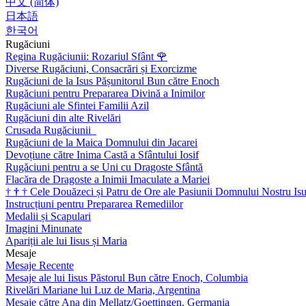
中文 (简体)
日本語
한국어
Rugăciuni
Regina Rugăciunii: Rozariul Sfânt
🌹
Diverse Rugăciuni, Consacrări și Exorcizme
Rugăciuni de la Isus Pășunitorul Bun către Enoch
Rugăciuni pentru Prepararea Divină a Inimilor
Rugăciuni ale Sfintei Familii Azil
Rugăciuni din alte Rivelări
Crusada Rugăciunii
Rugăciuni de la Maica Domnului din Jacarei
Devoțiune către Inima Castă a Sfântului Iosif
Rugăciuni pentru a se Uni cu Dragoste Sfântă
Flacăra de Dragoste a Inimii Imaculate a Mariei
†
†
†
Cele Douăzeci și Patru de Ore ale Pasiunii Domnului Nostru Isu
Instrucțiuni pentru Prepararea Remediilor
Medalii și Scapulari
Imagini Minunate
Apariții ale lui Iisus și Maria
Mesaje
Mesaje Recente
Mesaje ale lui Iisus Păstorul Bun către Enoch, Columbia
Rivelări Mariane lui Luz de Maria, Argentina
Mesaje către Ana din Mellatz/Goettingen, Germania