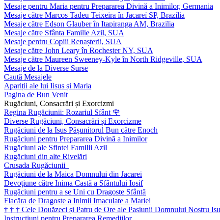
Mesaje pentru Maria pentru Prepararea Divină a Inimilor, Germania
Mesaje către Marcos Tadeu Teixeira în Jacareí SP, Brazilia
Mesaje către Edson Glauber în Itapiranga AM, Brazilia
Mesaje către Sfânta Familie Azil, SUA
Mesaje pentru Copiii Renașterii, SUA
Mesaje către John Leary în Rochester NY, SUA
Mesaje către Maureen Sweeney-Kyle în North Ridgeville, SUA
Mesaje de la Diverse Surse
Caută Mesajele
Apariții ale lui Iisus și Maria
Pagina de Bun Venit
Rugăciuni, Consacrări și Exorcizmi
Regina Rugăciunii: Rozariul Sfânt
🌹
Diverse Rugăciuni, Consacrări și Exorcizme
Rugăciuni de la Isus Pășunitorul Bun către Enoch
Rugăciuni pentru Prepararea Divină a Inimilor
Rugăciuni ale Sfintei Familii Azil
Rugăciuni din alte Rivelări
Crusada Rugăciunii
Rugăciuni de la Maica Domnului din Jacarei
Devoțiune către Inima Castă a Sfântului Iosif
Rugăciuni pentru a se Uni cu Dragoste Sfântă
Flacăra de Dragoste a Inimii Imaculate a Mariei
†
†
†
Cele Douăzeci și Patru de Ore ale Pasiunii Domnului Nostru Isu
Instrucțiuni pentru Prepararea Remediilor