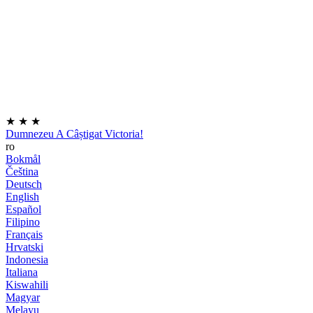
★
★
★
Dumnezeu A Câștigat Victoria!
ro
Bokmål
Čeština
Deutsch
English
Español
Filipino
Français
Hrvatski
Indonesia
Italiana
Kiswahili
Magyar
Melayu