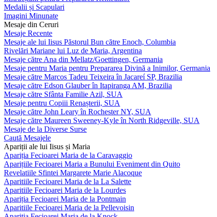
Medalii și Scapulari
Imagini Minunate
Mesaje din Ceruri
Mesaje Recente
Mesaje ale lui Iisus Păstorul Bun către Enoch, Columbia
Rivelări Mariane lui Luz de Maria, Argentina
Mesaje către Ana din Mellatz/Goettingen, Germania
Mesaje pentru Maria pentru Prepararea Divină a Inimilor, Germania
Mesaje către Marcos Tadeu Teixeira în Jacareí SP, Brazilia
Mesaje către Edson Glauber în Itapiranga AM, Brazilia
Mesaje către Sfânta Familie Azil, SUA
Mesaje pentru Copiii Renașterii, SUA
Mesaje către John Leary în Rochester NY, SUA
Mesaje către Maureen Sweeney-Kyle în North Ridgeville, SUA
Mesaje de la Diverse Surse
Caută Mesajele
Apariții ale lui Iisus și Maria
Apariția Fecioarei Maria de la Caravaggio
Aparițiile Fecioarei Maria a Bunului Eveniment din Quito
Revelatiile Sfintei Margarete Marie Alacoque
Aparitiile Fecioarei Maria de la La Salette
Aparitiile Fecioarei Maria de la Lourdes
Apariția Fecioarei Maria de la Pontmain
Aparitiile Fecioarei Maria de la Pellevoisin
Apariția Fecioarei Maria de la Knock