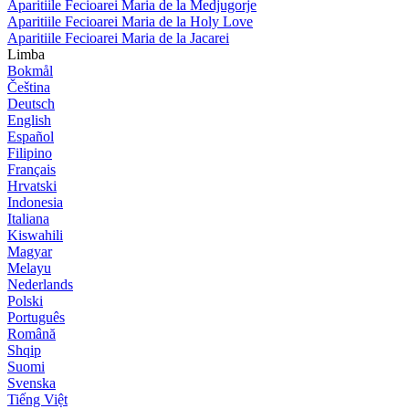
Aparitiile Fecioarei Maria de la Medjugorje
Aparitiile Fecioarei Maria de la Holy Love
Aparitiile Fecioarei Maria de la Jacarei
Limba
Bokmål
Čeština
Deutsch
English
Español
Filipino
Français
Hrvatski
Indonesia
Italiana
Kiswahili
Magyar
Melayu
Nederlands
Polski
Português
Română
Shqip
Suomi
Svenska
Tiếng Việt