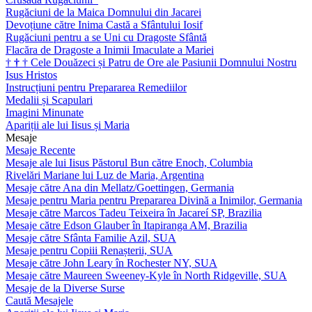
Rugăciuni de la Maica Domnului din Jacarei
Devoțiune către Inima Castă a Sfântului Iosif
Rugăciuni pentru a se Uni cu Dragoste Sfântă
Flacăra de Dragoste a Inimii Imaculate a Mariei
†
†
†
Cele Douăzeci și Patru de Ore ale Pasiunii Domnului Nostru
Isus Hristos
Instrucțiuni pentru Prepararea Remediilor
Medalii și Scapulari
Imagini Minunate
Apariții ale lui Iisus și Maria
Mesaje
Mesaje Recente
Mesaje ale lui Iisus Păstorul Bun către Enoch, Columbia
Rivelări Mariane lui Luz de Maria, Argentina
Mesaje către Ana din Mellatz/Goettingen, Germania
Mesaje pentru Maria pentru Prepararea Divină a Inimilor, Germania
Mesaje către Marcos Tadeu Teixeira în Jacareí SP, Brazilia
Mesaje către Edson Glauber în Itapiranga AM, Brazilia
Mesaje către Sfânta Familie Azil, SUA
Mesaje pentru Copiii Renașterii, SUA
Mesaje către John Leary în Rochester NY, SUA
Mesaje către Maureen Sweeney-Kyle în North Ridgeville, SUA
Mesaje de la Diverse Surse
Caută Mesajele