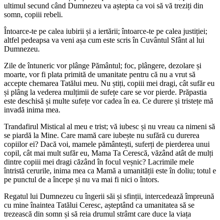
ultimul secund când Dumnezeu va aștepta ca voi să vă treziți din
somn, copiii rebeli.
Întoarce-te pe calea iubirii și a iertării; întoarce-te pe calea justiției;
altfel pedeapsa va veni așa cum este scris în Cuvântul Sfânt al lui
Dumnezeu.
Zile de întuneric vor plânge Pământul; foc, plângere, dezolare și
moarte, vor fi plata primită de umanitate pentru că nu a vrut să
accepte chemarea Tatălui meu. Nu știți, copiii mei dragi, cât sufăr eu
și plâng la vederea mulțimii de sufețe care se vor pierde. Prăpastia
este deschisă și multe sufețe vor cadea în ea. Ce durere și tristețe mă
invadă inima mea.
Trandafirul Mistical al meu e trist; vă iubesc și nu vreau ca nimeni să
se piardă la Mine. Care mamă care iubește nu sufără cu durerea
copiilor ei? Dacă voi, mamele pământești, suferți de pierderea unui
copil, cât mai mult sufăr eu, Mama Ta Cerescă, văzând atât de mulți
dintre copiii mei dragi căzând în focul veșnic? Lacrimile mele
întristă cerurile, inima mea ca Mamă a umanității este în doliu; totul e
pe punctul de a începe și nu va mai fi nici o întors.
Regatul lui Dumnezeu cu îngerii săi și sfinții, intercedează împreună
cu mine înaintea Tatălui Ceresc, așteptând ca umanitatea să se
trezească din somn și să reia drumul strâmt care duce la viața