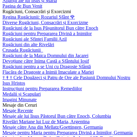
Apariții ale lui Iisus și Maria
Pagina de Bun Venit
Rugăciuni, Consacrări și Exorcizmi
Regina Rugăciunii: Rozariul Sfânt
🌹
Diverse Rugăciuni, Consacrări și Exorcizme
Rugăciuni de la Isus Pășunitorul Bun către Enoch
Rugăciuni pentru Prepararea Divină a Inimilor
Rugăciuni ale Sfintei Familii Azil
Rugăciuni din alte Rivelări
Crusada Rugăciunii
Rugăciuni de la Maica Domnului din Jacarei
Devoțiune către Inima Castă a Sfântului Iosif
Rugăciuni pentru a se Uni cu Dragoste Sfântă
Flacăra de Dragoste a Inimii Imaculate a Mariei
†
†
†
Cele Douăzeci și Patru de Ore ale Pasiunii Domnului Nostru
Isus Hristos
Instrucțiuni pentru Prepararea Remediilor
Medalii și Scapulari
Imagini Minunate
Mesaje din Ceruri
Mesaje Recente
Mesaje ale lui Iisus Păstorul Bun către Enoch, Columbia
Rivelări Mariane lui Luz de Maria, Argentina
Mesaje către Ana din Mellatz/Goettingen, Germania
Mesaje pentru Maria pentru Prepararea Divină a Inimilor, Germania