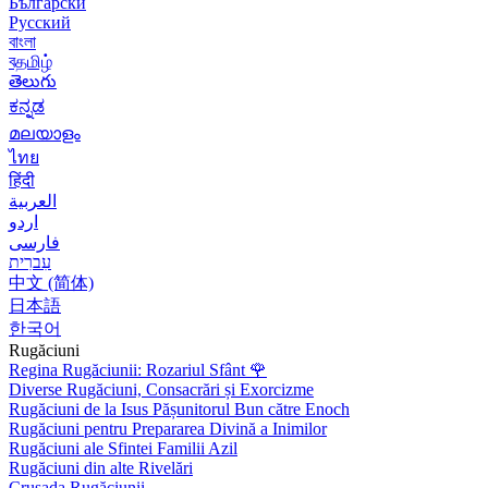
Български
Русский
বাংলা
বதமிழ்
తెలుగు
ಕನ್ನಡ
മലയാളം
ไทย
हिंदी
العربية
اردو
فارسی
עִברִית
中文 (简体)
日本語
한국어
Rugăciuni
Regina Rugăciunii: Rozariul Sfânt
🌹
Diverse Rugăciuni, Consacrări și Exorcizme
Rugăciuni de la Isus Pășunitorul Bun către Enoch
Rugăciuni pentru Prepararea Divină a Inimilor
Rugăciuni ale Sfintei Familii Azil
Rugăciuni din alte Rivelări
Crusada Rugăciunii