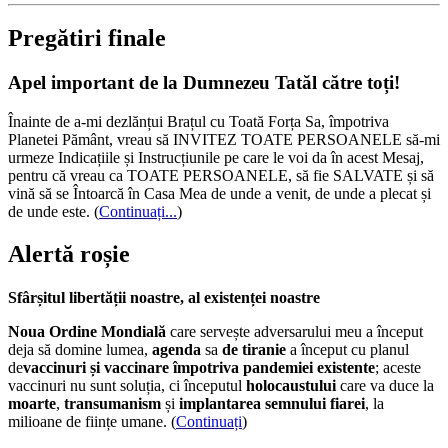
Pregătiri finale
Apel important de la Dumnezeu Tatăl către toți!
Înainte de a-mi dezlănțui Brațul cu Toată Forța Sa, împotriva
Planetei Pământ, vreau să INVITEZ TOATE PERSOANELE să-mi
urmeze Indicațiile și Instrucțiunile pe care le voi da în acest Mesaj,
pentru că vreau ca TOATE PERSOANELE, să fie SALVATE și să
vină să se Întoarcă în Casa Mea de unde a venit, de unde a plecat și
de unde este.
(
Continuați...
)
Alertă roșie
Sfârșitul libertății noastre, al existenței noastre
Noua Ordine Mondială
care servește adversarului meu a început
deja să domine lumea,
agenda
sa
de tiranie
a început cu planul
de
vaccinuri și vaccinare împotriva pandemiei existente
; aceste
vaccinuri nu sunt soluția, ci începutul
holocaustului
care va duce la
moarte
,
transumanism
și
implantarea semnului fiarei
, la
milioane de ființe umane. (
Continuați
)