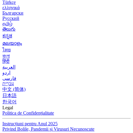
Türkçe
ελληνικά
Български
Русский
தமிழ்
తెలుగు
ಕನ್ನಡ
മലയാളം
ไทย
বাংলা
हिंदी
العربية
اردو
فارسی
עִברִית
中文 (简体)
日本語
한국어
Legal
Politica de Confidențialitate
Instrucțiuni pentru Anul 2025
Privind Bolile, Pandemii și Virusuri Necunoscute