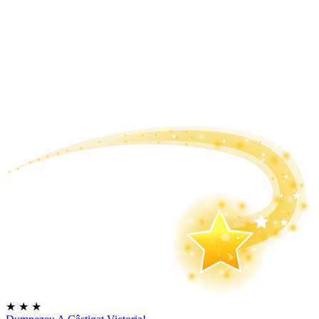
★
★
★