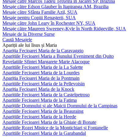
Mesaje către Marcos Tadeu Teixeira în Jacareí SP, Brazilia
Mesaje către Edson Glauber în Itapiranga AM, Brazilia
Mesaje către Sfânta Familie Azil, SUA
Mesaje pentru Copiii Renașterii, SUA
Mesaje către John Leary în Rochester NY, SUA
Mesaje către Maureen Sweeney-Kyle în North Ridgeville, SUA
Mesaje de la Diverse Surse
Caută Mesajele
Apariții ale lui Iisus și Maria
Apariția Fecioarei Maria de la Caravaggio
Aparițiile Fecioarei Maria a Bunului Eveniment din Quito
Revelatiile Sfintei Margarete Marie Alacoque
Aparitiile Fecioarei Maria de la La Salette
Aparitiile Fecioarei Maria de la Lourdes
Apariția Fecioarei Maria de la Pontmain
Aparitiile Fecioarei Maria de la Pellevoisin
Apariția Fecioarei Maria de la Knock
Aparitiile Fecioarei Maria de la Castelpetroso
Aparitiile Fecioarei Maria de la Fatima
Aparițiile Domnului și ale Maicii Domnului de la Campinas
Aparitiile Fecioarei Maria de la Beauraing
Aparițiile Fecioarei Maria de la Heede
Aparitiile Fecioarei Maria de la Ghiaie di Bonate
Aparitiile Rozei Mistice de la Montichiari și Fontanelle
Aparitiile Fecioarei Maria de la Garabandal