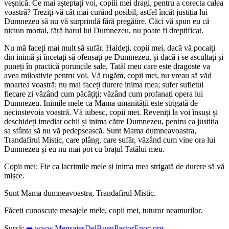
veșnică. Ce mai așteptați voi, copiii mei dragi, pentru a corecta calea
voastră? Treziți-vă cât mai curând posibil, astfel încât justiția lui
Dumnezeu să nu vă surprindă fără pregătire. Căci vă spun eu că
niciun mortal, fără harul lui Dumnezeu, nu poate fi dreptificat.
Nu mă faceți mai mult să sufăr. Haideți, copii mei, dacă vă pocaiți
din inimă și încetați să ofensați pe Dumnezeu, și dacă i se ascultați și
puneți în practică poruncile sale, Tatăl meu care este dragoste va
avea milostivie pentru voi. Vă rugăm, copii mei, nu vreau să văd
moartea voastră; nu mai faceți durere inima mea; sufer sufletul
fiecare zi văzând cum păcățiți; văzând cum profanați opera lui
Dumnezeu. Inimile mele ca Mama umanității este strigată de
necinstevoia voastră. Vă iubesc, copii mei. Reveniți la voi însuși și
deschideți imediat ochii și inima către Dumnezeu, pentru ca justiția
sa sfânta să nu vă pedepsească. Sunt Mama dumneavoastra,
Trandafirul Mistic, care plâng, care sufăr, văzând cum vine ora lui
Dumnezeu și eu nu mai pot cu brațul Tatălui meu.
Copii mei: Fie ca lacrimile mele și inima mea strigată de durere să vă
mișce.
Sunt Mama dumneavoastra, Trandafirul Mistic.
Făceti cunoscute mesajele mele, copii mei, tuturor neamurilor.
Sursă:
➥ www.MensajesDelBuenPastorEnoc.org