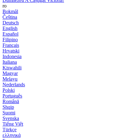
Dumnezeu A Câștigat Victoria!
ro
Bokmål
Čeština
Deutsch
English
Español
Filipino
Français
Hrvatski
Indonesia
Italiana
Kiswahili
Magyar
Melayu
Nederlands
Polski
Português
Română
Shqip
Suomi
Svenska
Tiếng Việt
Türkçe
ελληνικά