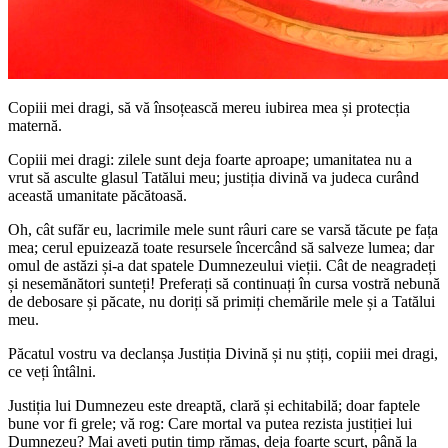
Copiii mei dragi, să vă însoțească mereu iubirea mea și protecția
maternă.
Copiii mei dragi: zilele sunt deja foarte aproape; umanitatea nu a
vrut să asculte glasul Tatălui meu; justiția divină va judeca curând
această umanitate păcătoasă.
Oh, cât sufăr eu, lacrimile mele sunt râuri care se varsă tăcute pe fața
mea; cerul epuizează toate resursele încercând să salveze lumea; dar
omul de astăzi și-a dat spatele Dumnezeului vieții. Cât de neagradeți
și nesemănători sunteți! Preferați să continuați în cursa vostră nebună
de debosare și păcate, nu doriți să primiți chemările mele și a Tatălui
meu.
Păcatul vostru va declanșa Justiția Divină și nu știți, copiii mei dragi,
ce veți întâlni.
Justiția lui Dumnezeu este dreaptă, clară și echitabilă; doar faptele
bune vor fi grele; vă rog: Care mortal va putea rezista justiției lui
Dumnezeu? Mai aveți puțin timp rămas, deja foarte scurt, până la