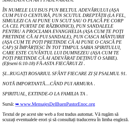
ÎN NUMELE LUI ISUS PUN BELTUL ADEVĂRULUI (AȘA
CUM PUI O CENTURĂ, PUN SCUTUL DREPTĂȚII (LA FEL,
SIMULEZI CA AI PUNE UN SCUT SAU O PLACĂ PE CORP
CA CEL PURTAT DE RĂZBOINICI), PUN SANDALELE
PENTRU A PROCLAMA EVANGHELIA (AȘA CUM TE POȚI
PRETINDE CĂ AI PUI SANDALE), PUN CASCA MÂNTUIRII
(AȘA CUM TE POȚI PRETINDE CĂ AI PUNE O CASCĂ PE
CAP) ȘI ÎMPĂRȚESC ÎN TOT TIMPUL SABIA SPIRITULUI,
CARE ESTE CUVÂNTUL LUI DUMNEZEU (AȘA CUM TE
POȚI PRETINDE CĂ AI ADEVĂRAT DEȚINUT O SABIE).
(Efeseni 6:10-18) FĂ-ASTA FIECĂRUI ZI
.
ȘI...RUGAȚI ROSARIUL SFÂNT FIECARE ZI ȘI PSALMUL 91.
NOTĂ IMPORTANTĂ....CÂND PUI ARMURA
.
SPIRITUAL, EXTINDE-O LA FAMILIA TA
.
Sursă:
➥ www.MensajesDelBuenPastorEnoc.org
Textul de pe acest site web a fost tradus automat. Vă rugăm să
scuzați eventualele erori și să consultați traducerea în limba engleză.