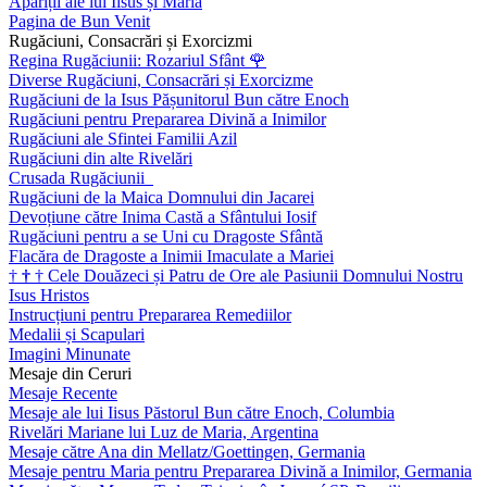
Apariții ale lui Iisus și Maria
Pagina de Bun Venit
Rugăciuni, Consacrări și Exorcizmi
Regina Rugăciunii: Rozariul Sfânt
🌹
Diverse Rugăciuni, Consacrări și Exorcizme
Rugăciuni de la Isus Pășunitorul Bun către Enoch
Rugăciuni pentru Prepararea Divină a Inimilor
Rugăciuni ale Sfintei Familii Azil
Rugăciuni din alte Rivelări
Crusada Rugăciunii
Rugăciuni de la Maica Domnului din Jacarei
Devoțiune către Inima Castă a Sfântului Iosif
Rugăciuni pentru a se Uni cu Dragoste Sfântă
Flacăra de Dragoste a Inimii Imaculate a Mariei
†
†
†
Cele Douăzeci și Patru de Ore ale Pasiunii Domnului Nostru
Isus Hristos
Instrucțiuni pentru Prepararea Remediilor
Medalii și Scapulari
Imagini Minunate
Mesaje din Ceruri
Mesaje Recente
Mesaje ale lui Iisus Păstorul Bun către Enoch, Columbia
Rivelări Mariane lui Luz de Maria, Argentina
Mesaje către Ana din Mellatz/Goettingen, Germania
Mesaje pentru Maria pentru Prepararea Divină a Inimilor, Germania