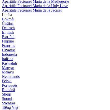
Aparitiile Fecioarei Maria de la Medjugorje
Aparitiile Fecioarei Maria de la Holy Love
Aparitiile Fecioarei Maria de la Jacarei
Limba
Bokmål
Čeština
Deutsch
English
Español
Filipino
Français
Hrvatski
Indonesia
Italiana
Kiswahili
Magyar
Melayu
Nederlands
Polski
Português
Română
Shqip
Suomi
Svenska
Tiếng Việt