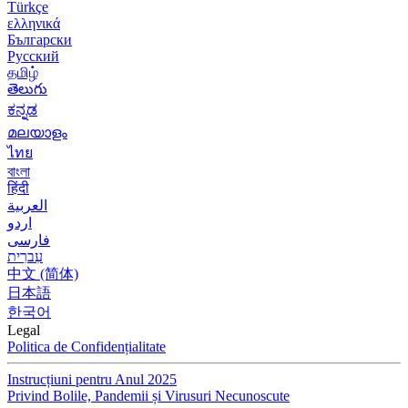
Türkçe
ελληνικά
Български
Русский
தமிழ்
తెలుగు
ಕನ್ನಡ
മലയാളം
ไทย
বাংলা
हिंदी
العربية
اردو
فارسی
עִברִית
中文 (简体)
日本語
한국어
Legal
Politica de Confidențialitate
Instrucțiuni pentru Anul 2025
Privind Bolile, Pandemii și Virusuri Necunoscute