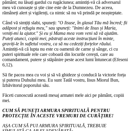
pământ; nu lăsați gardul cu rugăciunea; amintiți-vă că adversarul
meu vă cunoaște și știe cine este de la Dumnezeu. De aceea,
rămâneți alert și vigilenți, ca nimic să nu vă prindă pe neașteptate.
Când vă simțiți slabi, spuneți:
"O Iisuse, în glasul Tău mă încred; fii
adăpost și refugiu meu," sau spuneți: "Inimi de Iisus și Maria,
veniți-mi la ajutor." Și eu și Mama mea vom veni să vă ajutăm.
Puteți atunci, copiii mei, păstrați aceste instrucțiuni în minte,
graviți-le în sufletul vostru, ca să nu cedeziți forțelor răului.
Amintiți-vă că lupta nu este cu oamenii de carne și sânge, ci cu
puteri spirituale rele care coboară din locurile cerești, care au
comandament, putere și stăpânire peste acest lumi întunecat (Efeseni
6,12).
Să fie pacea mea cu voi și să vă ghideze și conducă la victorie forța
și puterea Duhului meu. Eu sunt Tatăl vostru, Iisus Miorul Bun,
Izbăvitorul poporului său.
Făceti cunoscută această mesaj armatei mele aici pe pământ, copiii
mei.
CUM SĂ PUNEȚI ARMURA SPIRITUALĂ PENTRU
PROTECȚIE ÎN ACESTE VREMURI DE CURĂȚIRE!
AȘA CUM SĂ PUI ARMURA SPIRITUALĂ, TREBUIE
SIMULATĂ CA AR FI ADEVĂRATĂ: