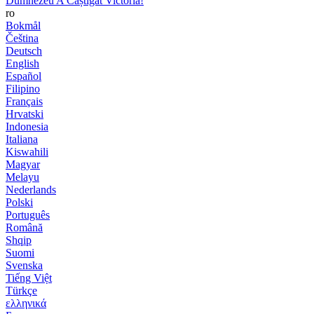
Dumnezeu A Câștigat Victoria!
ro
Bokmål
Čeština
Deutsch
English
Español
Filipino
Français
Hrvatski
Indonesia
Italiana
Kiswahili
Magyar
Melayu
Nederlands
Polski
Português
Română
Shqip
Suomi
Svenska
Tiếng Việt
Türkçe
ελληνικά