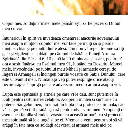
Copiii mei, soldații armatei mele pământești, să fie pacea și Duhul
meu cu voi.
Întunericul în spirit va invadează omenirea; atacurile adversarului
meu asupra minților copiilor mei vor face pe mulți să-și piardă
mințile; chiar și pe mulți dintre aleși. Din nou vă repet, trebuie să fiți
gata și vigilenți ca soldații pe câmpul de bătălie. Puneți Armura
Spirituală din Efeseni 6, 10 până la 20 dimineața și seara, pentru că
ora a sosit; întări-o cu Psalmul meu 91, luptând cu Rozariul Mamei
mele, invocându-l pe iubitului meu Mihail și armatele cerești de
Îngeri și Arhangeli și încingeți burtile voastre cu Sabia Duhului, care
este Cuvântul meu. Numai așa veți putea respinge orice atac și
fiecare săgeată aprigă pe care adversarul meu o aruncă asupra voi.
Lupta este spirituală și armele pe care vi le dau, sunt puternice în
Duh pentru răsturnarea cetăților. Acoperiți mintea și simțurile cu
puterea Sângelui meu; nu intrați în luptă fără protecție spirituală, căci
vă asigur că veți fi pradă ușoară pentru adversarul meu. Acoperați de
asemenea familia și rudele voastre cu această armură, ca și protecția
mea spirituală să le ajungă și pe ei. Vremea a venit pentru voi să vă
arățați în fața mea ca soldații adevérați ai armatei mele aici pe