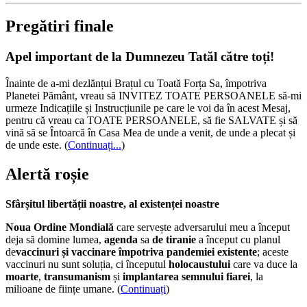
Pregătiri finale
Apel important de la Dumnezeu Tatăl către toți!
Înainte de a-mi dezlănțui Brațul cu Toată Forța Sa, împotriva
Planetei Pământ, vreau să INVITEZ TOATE PERSOANELE să-mi
urmeze Indicațiile și Instrucțiunile pe care le voi da în acest Mesaj,
pentru că vreau ca TOATE PERSOANELE, să fie SALVATE și să
vină să se Întoarcă în Casa Mea de unde a venit, de unde a plecat și
de unde este.
(
Continuați...
)
Alertă roșie
Sfârșitul libertății noastre, al existenței noastre
Noua Ordine Mondială
care servește adversarului meu a început
deja să domine lumea,
agenda
sa
de tiranie
a început cu planul
de
vaccinuri și vaccinare împotriva pandemiei existente
; aceste
vaccinuri nu sunt soluția, ci începutul
holocaustului
care va duce la
moarte
,
transumanism
și
implantarea semnului fiarei
, la
milioane de ființe umane. (
Continuați
)