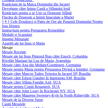
Rugăciuni de la Maica Domnului din Jacarei
Devoțiune către Inima Castă a Sfântului Iosif
Rugăciuni pentru a se Uni cu Dragoste Sfântă
Flacăra de Dragoste a Inimii Imaculate a Mariei
†
†
†
Cele Douăzeci și Patru de Ore ale Pasiunii Domnului Nostru
Isus Hristos
Instrucțiuni pentru Prepararea Remediilor
Medalii și Scapulari
Imagini Minunate
Apariții ale lui Iisus și Maria
Mesaje
Mesaje Recente
Mesaje ale lui Iisus Păstorul Bun către Enoch, Columbia
Rivelări Mariane lui Luz de Maria, Argentina
Mesaje către Ana din Mellatz/Goettingen, Germania
Mesaje pentru Maria pentru Prepararea Divină a Inimilor, Germania
Mesaje către Marcos Tadeu Teixeira în Jacareí SP, Brazilia
Mesaje către Edson Glauber în Itapiranga AM, Brazilia
Mesaje către Sfânta Familie Azil, SUA
Mesaje pentru Copiii Renașterii, SUA
Mesaje către John Leary în Rochester NY, SUA
Mesaje către Maureen Sweeney-Kyle în North Ridgeville, SUA
Mesaje de la Diverse Surse
Caută Mesajele