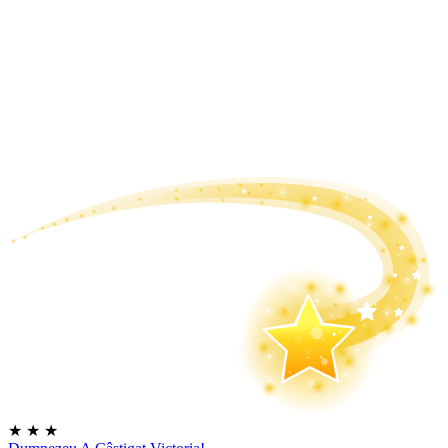
★
★
★