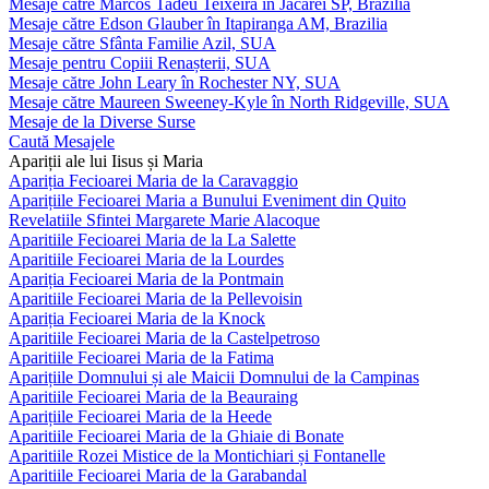
Mesaje către Marcos Tadeu Teixeira în Jacareí SP, Brazilia
Mesaje către Edson Glauber în Itapiranga AM, Brazilia
Mesaje către Sfânta Familie Azil, SUA
Mesaje pentru Copiii Renașterii, SUA
Mesaje către John Leary în Rochester NY, SUA
Mesaje către Maureen Sweeney-Kyle în North Ridgeville, SUA
Mesaje de la Diverse Surse
Caută Mesajele
Apariții ale lui Iisus și Maria
Apariția Fecioarei Maria de la Caravaggio
Aparițiile Fecioarei Maria a Bunului Eveniment din Quito
Revelatiile Sfintei Margarete Marie Alacoque
Aparitiile Fecioarei Maria de la La Salette
Aparitiile Fecioarei Maria de la Lourdes
Apariția Fecioarei Maria de la Pontmain
Aparitiile Fecioarei Maria de la Pellevoisin
Apariția Fecioarei Maria de la Knock
Aparitiile Fecioarei Maria de la Castelpetroso
Aparitiile Fecioarei Maria de la Fatima
Aparițiile Domnului și ale Maicii Domnului de la Campinas
Aparitiile Fecioarei Maria de la Beauraing
Aparițiile Fecioarei Maria de la Heede
Aparitiile Fecioarei Maria de la Ghiaie di Bonate
Aparitiile Rozei Mistice de la Montichiari și Fontanelle
Aparitiile Fecioarei Maria de la Garabandal