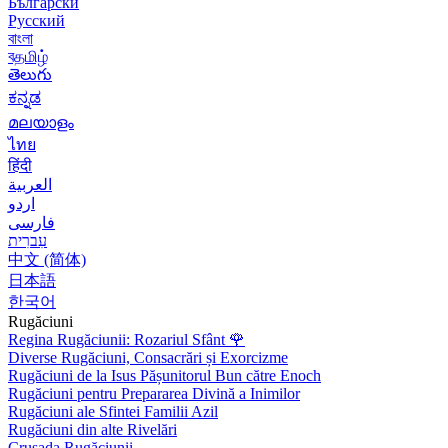
Български
Русский
বাংলা
বதமிழ்
తెలుగు
ಕನ್ನಡ
മലയാളം
ไทย
हिंदी
العربية
اردو
فارسی
עִברִית
中文 (简体)
日本語
한국어
Rugăciuni
Regina Rugăciunii: Rozariul Sfânt
🌹
Diverse Rugăciuni, Consacrări și Exorcizme
Rugăciuni de la Isus Pășunitorul Bun către Enoch
Rugăciuni pentru Prepararea Divină a Inimilor
Rugăciuni ale Sfintei Familii Azil
Rugăciuni din alte Rivelări
Crusada Rugăciunii