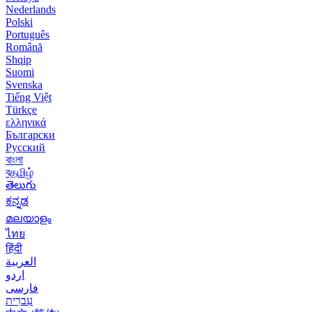
Nederlands
Polski
Português
Română
Shqip
Suomi
Svenska
Tiếng Việt
Türkçe
ελληνικά
Български
Русский
বাংলা
বதமிழ்
తెలుగు
ಕನ್ನಡ
മലയാളം
ไทย
हिंदी
العربية
اردو
فارسی
עִברִית