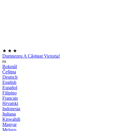
★
★
★
Dumnezeu A Câștigat Victoria!
ro
Bokmål
Čeština
Deutsch
English
Español
Filipino
Français
Hrvatski
Indonesia
Italiana
Kiswahili
Magyar
Melayu