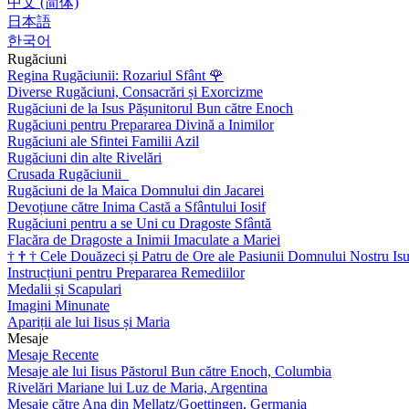
中文 (简体)
日本語
한국어
Rugăciuni
Regina Rugăciunii: Rozariul Sfânt
🌹
Diverse Rugăciuni, Consacrări și Exorcizme
Rugăciuni de la Isus Pășunitorul Bun către Enoch
Rugăciuni pentru Prepararea Divină a Inimilor
Rugăciuni ale Sfintei Familii Azil
Rugăciuni din alte Rivelări
Crusada Rugăciunii
Rugăciuni de la Maica Domnului din Jacarei
Devoțiune către Inima Castă a Sfântului Iosif
Rugăciuni pentru a se Uni cu Dragoste Sfântă
Flacăra de Dragoste a Inimii Imaculate a Mariei
†
†
†
Cele Douăzeci și Patru de Ore ale Pasiunii Domnului Nostru Isu
Instrucțiuni pentru Prepararea Remediilor
Medalii și Scapulari
Imagini Minunate
Apariții ale lui Iisus și Maria
Mesaje
Mesaje Recente
Mesaje ale lui Iisus Păstorul Bun către Enoch, Columbia
Rivelări Mariane lui Luz de Maria, Argentina
Mesaje către Ana din Mellatz/Goettingen, Germania