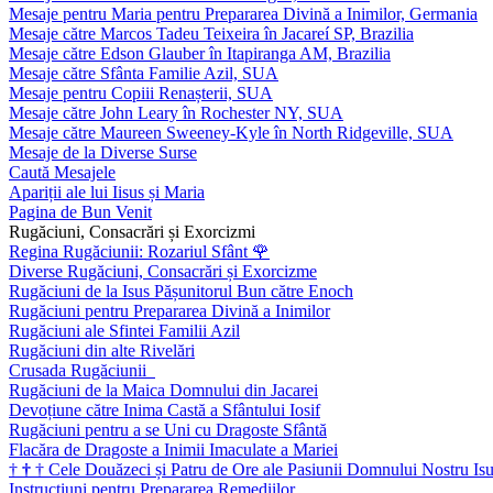
Mesaje pentru Maria pentru Prepararea Divină a Inimilor, Germania
Mesaje către Marcos Tadeu Teixeira în Jacareí SP, Brazilia
Mesaje către Edson Glauber în Itapiranga AM, Brazilia
Mesaje către Sfânta Familie Azil, SUA
Mesaje pentru Copiii Renașterii, SUA
Mesaje către John Leary în Rochester NY, SUA
Mesaje către Maureen Sweeney-Kyle în North Ridgeville, SUA
Mesaje de la Diverse Surse
Caută Mesajele
Apariții ale lui Iisus și Maria
Pagina de Bun Venit
Rugăciuni, Consacrări și Exorcizmi
Regina Rugăciunii: Rozariul Sfânt
🌹
Diverse Rugăciuni, Consacrări și Exorcizme
Rugăciuni de la Isus Pășunitorul Bun către Enoch
Rugăciuni pentru Prepararea Divină a Inimilor
Rugăciuni ale Sfintei Familii Azil
Rugăciuni din alte Rivelări
Crusada Rugăciunii
Rugăciuni de la Maica Domnului din Jacarei
Devoțiune către Inima Castă a Sfântului Iosif
Rugăciuni pentru a se Uni cu Dragoste Sfântă
Flacăra de Dragoste a Inimii Imaculate a Mariei
†
†
†
Cele Douăzeci și Patru de Ore ale Pasiunii Domnului Nostru Isu
Instrucțiuni pentru Prepararea Remediilor