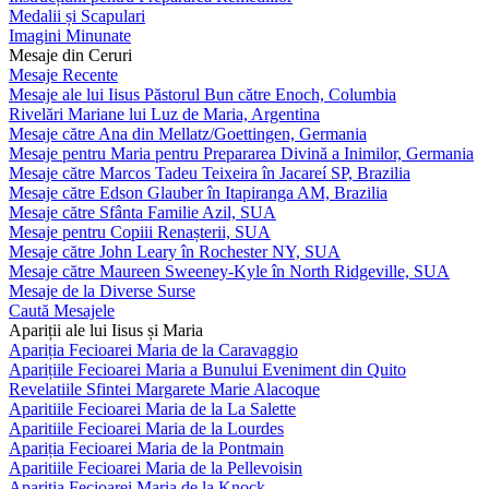
Medalii și Scapulari
Imagini Minunate
Mesaje din Ceruri
Mesaje Recente
Mesaje ale lui Iisus Păstorul Bun către Enoch, Columbia
Rivelări Mariane lui Luz de Maria, Argentina
Mesaje către Ana din Mellatz/Goettingen, Germania
Mesaje pentru Maria pentru Prepararea Divină a Inimilor, Germania
Mesaje către Marcos Tadeu Teixeira în Jacareí SP, Brazilia
Mesaje către Edson Glauber în Itapiranga AM, Brazilia
Mesaje către Sfânta Familie Azil, SUA
Mesaje pentru Copiii Renașterii, SUA
Mesaje către John Leary în Rochester NY, SUA
Mesaje către Maureen Sweeney-Kyle în North Ridgeville, SUA
Mesaje de la Diverse Surse
Caută Mesajele
Apariții ale lui Iisus și Maria
Apariția Fecioarei Maria de la Caravaggio
Aparițiile Fecioarei Maria a Bunului Eveniment din Quito
Revelatiile Sfintei Margarete Marie Alacoque
Aparitiile Fecioarei Maria de la La Salette
Aparitiile Fecioarei Maria de la Lourdes
Apariția Fecioarei Maria de la Pontmain
Aparitiile Fecioarei Maria de la Pellevoisin
Apariția Fecioarei Maria de la Knock