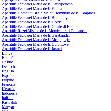
Aparitiile Fecioarei Maria de la Castelpetroso
Aparitiile Fecioarei Maria de la Fatima
Aparițiile Domnului și ale Maicii Domnului de la Campinas
Aparitiile Fecioarei Maria de la Beauraing
Aparițiile Fecioarei Maria de la Heede
Aparitiile Fecioarei Maria de la Ghiaie di Bonate
Aparitiile Rozei Mistice de la Montichiari și Fontanelle
Aparitiile Fecioarei Maria de la Garabandal
Aparitiile Fecioarei Maria de la Medjugorje
Aparitiile Fecioarei Maria de la Holy Love
Aparitiile Fecioarei Maria de la Jacarei
Limba
Bokmål
Čeština
Deutsch
English
Español
Filipino
Français
Hrvatski
Indonesia
Italiana
Kiswahili
Magyar