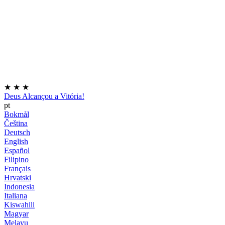
★
★
★
Deus Alcançou a Vitória!
pt
Bokmål
Čeština
Deutsch
English
Español
Filipino
Français
Hrvatski
Indonesia
Italiana
Kiswahili
Magyar
Melayu