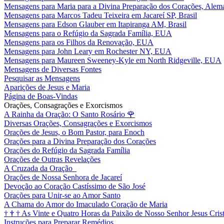
Mensagens para Maria para a Divina Preparação dos Corações, Alem
Mensagens para Marcos Tadeu Teixeira em Jacareí SP, Brasil
Mensagens para Edson Glauber em Itapiranga AM, Brasil
Mensagens para o Refúgio da Sagrada Família, EUA
Mensagens para os Filhos da Renovação, EUA
Mensagens para John Leary em Rochester NY, EUA
Mensagens para Maureen Sweeney-Kyle em North Ridgeville, EUA
Mensagens de Diversas Fontes
Pesquisar as Mensagens
Aparições de Jesus e Maria
Página de Boas-Vindas
Orações, Consagrações e Exorcismos
A Rainha da Oração: O Santo Rosário
🌹
Diversas Orações, Consagrações e Exorcismos
Orações de Jesus, o Bom Pastor, para Enoch
Orações para a Divina Preparação dos Corações
Orações do Refúgio da Sagrada Família
Orações de Outras Revelações
A Cruzada da Oração
Orações de Nossa Senhora de Jacareí
Devoção ao Coração Castíssimo de São José
Orações para Unir-se ao Amor Santo
A Chama do Amor do Imaculado Coração de Maria
†
†
†
As Vinte e Quatro Horas da Paixão de Nosso Senhor Jesus Cris
Instruções para Preparar Remédios