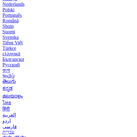
Nederlands
Polski
Português
Română
Shqip
Suomi
Svenska
Tiếng Việt
Türkçe
ελληνικά
Български
Русский
বাংলা
বதமிழ்
తెలుగు
ಕನ್ನಡ
മലയാളം
ไทย
हिंदी
العربية
اردو
فارسی
עִברִית