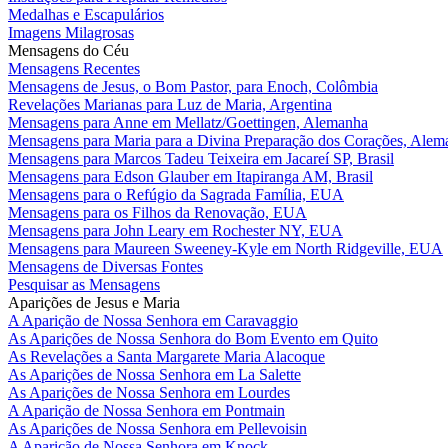
Medalhas e Escapulários
Imagens Milagrosas
Mensagens do Céu
Mensagens Recentes
Mensagens de Jesus, o Bom Pastor, para Enoch, Colômbia
Revelações Marianas para Luz de Maria, Argentina
Mensagens para Anne em Mellatz/Goettingen, Alemanha
Mensagens para Maria para a Divina Preparação dos Corações, Alem
Mensagens para Marcos Tadeu Teixeira em Jacareí SP, Brasil
Mensagens para Edson Glauber em Itapiranga AM, Brasil
Mensagens para o Refúgio da Sagrada Família, EUA
Mensagens para os Filhos da Renovação, EUA
Mensagens para John Leary em Rochester NY, EUA
Mensagens para Maureen Sweeney-Kyle em North Ridgeville, EUA
Mensagens de Diversas Fontes
Pesquisar as Mensagens
Aparições de Jesus e Maria
A Aparição de Nossa Senhora em Caravaggio
As Aparições de Nossa Senhora do Bom Evento em Quito
As Revelações a Santa Margarete Maria Alacoque
As Aparições de Nossa Senhora em La Salette
As Aparições de Nossa Senhora em Lourdes
A Aparição de Nossa Senhora em Pontmain
As Aparições de Nossa Senhora em Pellevoisin
A Aparição de Nossa Senhora em Knock