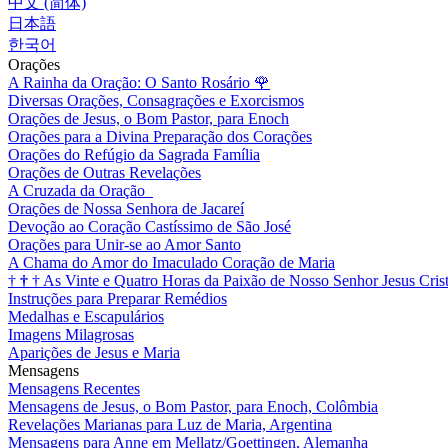
中文 (简体)
日本語
한국어
Orações
A Rainha da Oração: O Santo Rosário
🌹
Diversas Orações, Consagrações e Exorcismos
Orações de Jesus, o Bom Pastor, para Enoch
Orações para a Divina Preparação dos Corações
Orações do Refúgio da Sagrada Família
Orações de Outras Revelações
A Cruzada da Oração
Orações de Nossa Senhora de Jacareí
Devoção ao Coração Castíssimo de São José
Orações para Unir-se ao Amor Santo
A Chama do Amor do Imaculado Coração de Maria
†
†
†
As Vinte e Quatro Horas da Paixão de Nosso Senhor Jesus Cris
Instruções para Preparar Remédios
Medalhas e Escapulários
Imagens Milagrosas
Aparições de Jesus e Maria
Mensagens
Mensagens Recentes
Mensagens de Jesus, o Bom Pastor, para Enoch, Colômbia
Revelações Marianas para Luz de Maria, Argentina
Mensagens para Anne em Mellatz/Goettingen, Alemanha