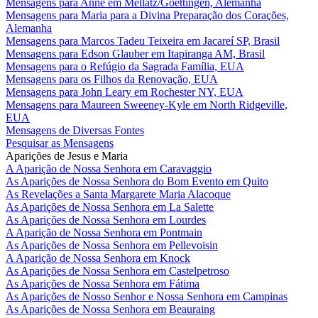
Mensagens para Anne em Mellatz/Goettingen, Alemanha
Mensagens para Maria para a Divina Preparação dos Corações,
Alemanha
Mensagens para Marcos Tadeu Teixeira em Jacareí SP, Brasil
Mensagens para Edson Glauber em Itapiranga AM, Brasil
Mensagens para o Refúgio da Sagrada Família, EUA
Mensagens para os Filhos da Renovação, EUA
Mensagens para John Leary em Rochester NY, EUA
Mensagens para Maureen Sweeney-Kyle em North Ridgeville,
EUA
Mensagens de Diversas Fontes
Pesquisar as Mensagens
Aparições de Jesus e Maria
A Aparição de Nossa Senhora em Caravaggio
As Aparições de Nossa Senhora do Bom Evento em Quito
As Revelações a Santa Margarete Maria Alacoque
As Aparições de Nossa Senhora em La Salette
As Aparições de Nossa Senhora em Lourdes
A Aparição de Nossa Senhora em Pontmain
As Aparições de Nossa Senhora em Pellevoisin
A Aparição de Nossa Senhora em Knock
As Aparições de Nossa Senhora em Castelpetroso
As Aparições de Nossa Senhora em Fátima
As Aparições de Nosso Senhor e Nossa Senhora em Campinas
As Aparições de Nossa Senhora em Beauraing