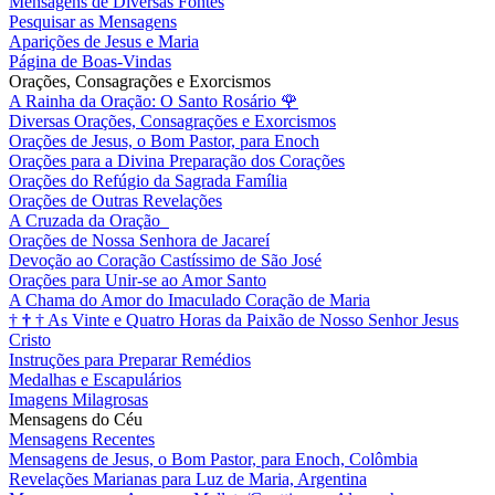
Mensagens de Diversas Fontes
Pesquisar as Mensagens
Aparições de Jesus e Maria
Página de Boas-Vindas
Orações, Consagrações e Exorcismos
A Rainha da Oração: O Santo Rosário
🌹
Diversas Orações, Consagrações e Exorcismos
Orações de Jesus, o Bom Pastor, para Enoch
Orações para a Divina Preparação dos Corações
Orações do Refúgio da Sagrada Família
Orações de Outras Revelações
A Cruzada da Oração
Orações de Nossa Senhora de Jacareí
Devoção ao Coração Castíssimo de São José
Orações para Unir-se ao Amor Santo
A Chama do Amor do Imaculado Coração de Maria
†
†
†
As Vinte e Quatro Horas da Paixão de Nosso Senhor Jesus
Cristo
Instruções para Preparar Remédios
Medalhas e Escapulários
Imagens Milagrosas
Mensagens do Céu
Mensagens Recentes
Mensagens de Jesus, o Bom Pastor, para Enoch, Colômbia
Revelações Marianas para Luz de Maria, Argentina