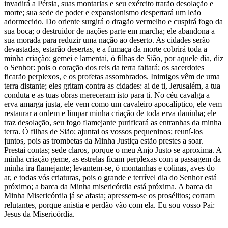
invadirá a Pérsia, suas montarias e seu exército trarão desolação e
morte; sua sede de poder e expansionismo despertará um leão
adormecido. Do oriente surgirá o dragão vermelho e cuspirá fogo da
sua boca; o destruidor de nações parte em marcha; ele abandona a
sua morada para reduzir uma nação ao deserto. As cidades serão
devastadas, estarão desertas, e a fumaça da morte cobrirá toda a
minha criação: gemei e lamentai, ó filhas de Sião, por aquele dia, diz
o Senhor: pois o coração dos reis da terra faltará; os sacerdotes
ficarão perplexos, e os profetas assombrados. Inimigos vêm de uma
terra distante; eles gritam contra as cidades: ai de ti, Jerusalém, a tua
conduta e as tuas obras mereceram isto para ti. No céu cavalga a
erva amarga justa, ele vem como um cavaleiro apocalíptico, ele vem
restaurar a ordem e limpar minha criação de toda erva daninha; ele
traz desolação, seu fogo flamejante purificará as entranhas da minha
terra. Ó filhas de Sião; ajuntai os vossos pequeninos; reuní-los
juntos, pois as trombetas da Minha Justiça estão prestes a soar.
Prestai contas; sede claros, porque o meu Anjo Justo se aproxima. A
minha criação geme, as estrelas ficam perplexas com a passagem da
minha ira flamejante; levantem-se, ó montanhas e colinas, aves do
ar, e todas vós criaturas, pois o grande e terrível dia do Senhor está
próximo; a barca da Minha misericórdia está próxima. A barca da
Minha Misericórdia já se afasta; apressem-se os prosélitos; corram
relutantes, porque anistia e perdão vão com ela. Eu sou vosso Pai:
Jesus da Misericórdia.