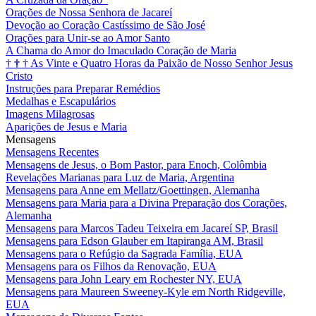
Orações de Nossa Senhora de Jacareí
Devoção ao Coração Castíssimo de São José
Orações para Unir-se ao Amor Santo
A Chama do Amor do Imaculado Coração de Maria
†
†
†
As Vinte e Quatro Horas da Paixão de Nosso Senhor Jesus
Cristo
Instruções para Preparar Remédios
Medalhas e Escapulários
Imagens Milagrosas
Aparições de Jesus e Maria
Mensagens
Mensagens Recentes
Mensagens de Jesus, o Bom Pastor, para Enoch, Colômbia
Revelações Marianas para Luz de Maria, Argentina
Mensagens para Anne em Mellatz/Goettingen, Alemanha
Mensagens para Maria para a Divina Preparação dos Corações,
Alemanha
Mensagens para Marcos Tadeu Teixeira em Jacareí SP, Brasil
Mensagens para Edson Glauber em Itapiranga AM, Brasil
Mensagens para o Refúgio da Sagrada Família, EUA
Mensagens para os Filhos da Renovação, EUA
Mensagens para John Leary em Rochester NY, EUA
Mensagens para Maureen Sweeney-Kyle em North Ridgeville,
EUA