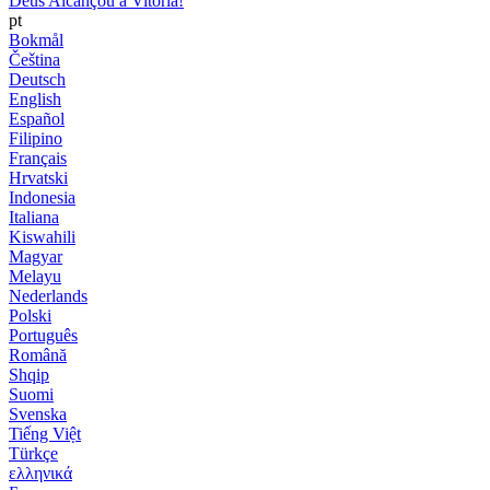
Deus Alcançou a Vitória!
pt
Bokmål
Čeština
Deutsch
English
Español
Filipino
Français
Hrvatski
Indonesia
Italiana
Kiswahili
Magyar
Melayu
Nederlands
Polski
Português
Română
Shqip
Suomi
Svenska
Tiếng Việt
Türkçe
ελληνικά