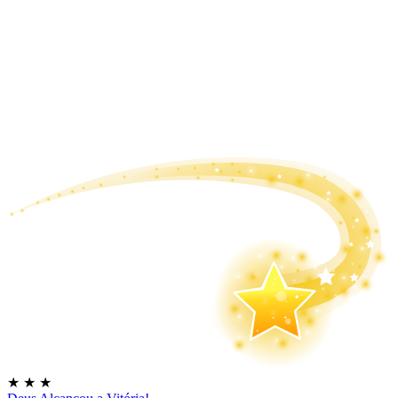
★
★
★