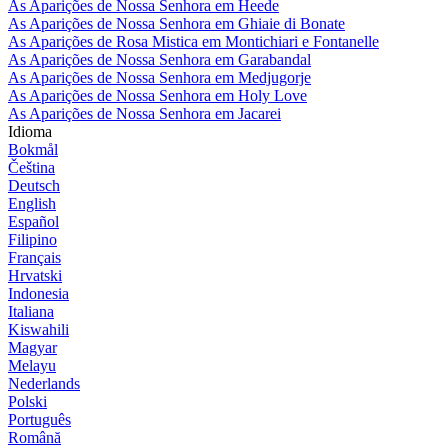
As Aparições de Nossa Senhora em Heede
As Aparições de Nossa Senhora em Ghiaie di Bonate
As Aparições de Rosa Mistica em Montichiari e Fontanelle
As Aparições de Nossa Senhora em Garabandal
As Aparições de Nossa Senhora em Medjugorje
As Aparições de Nossa Senhora em Holy Love
As Aparições de Nossa Senhora em Jacarei
Idioma
Bokmål
Čeština
Deutsch
English
Español
Filipino
Français
Hrvatski
Indonesia
Italiana
Kiswahili
Magyar
Melayu
Nederlands
Polski
Português
Română