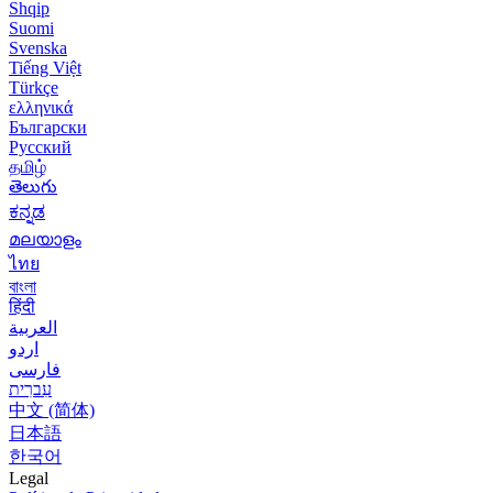
Shqip
Suomi
Svenska
Tiếng Việt
Türkçe
ελληνικά
Български
Русский
தமிழ்
తెలుగు
ಕನ್ನಡ
മലയാളം
ไทย
বাংলা
हिंदी
العربية
اردو
فارسی
עִברִית
中文 (简体)
日本語
한국어
Legal