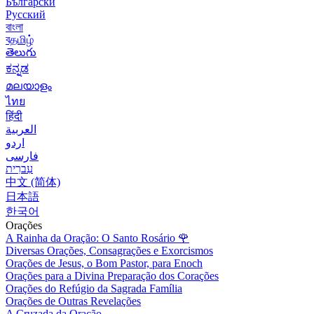
Български
Русский
বাংলা
বதமிழ்
తెలుగు
ಕನ್ನಡ
മലയാളം
ไทย
हिंदी
العربية
اردو
فارسی
עִברִית
中文 (简体)
日本語
한국어
Orações
A Rainha da Oração: O Santo Rosário
🌹
Diversas Orações, Consagrações e Exorcismos
Orações de Jesus, o Bom Pastor, para Enoch
Orações para a Divina Preparação dos Corações
Orações do Refúgio da Sagrada Família
Orações de Outras Revelações
A Cruzada da Oração