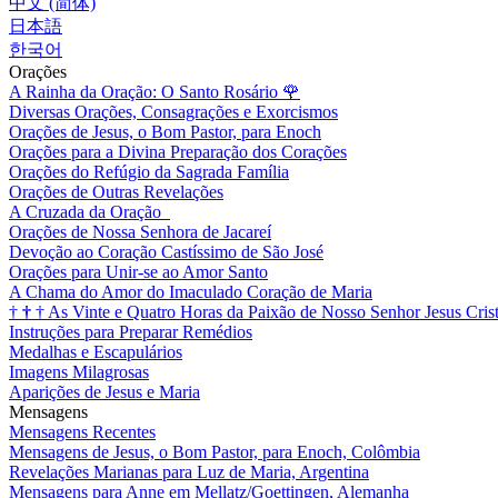
中文 (简体)
日本語
한국어
Orações
A Rainha da Oração: O Santo Rosário
🌹
Diversas Orações, Consagrações e Exorcismos
Orações de Jesus, o Bom Pastor, para Enoch
Orações para a Divina Preparação dos Corações
Orações do Refúgio da Sagrada Família
Orações de Outras Revelações
A Cruzada da Oração
Orações de Nossa Senhora de Jacareí
Devoção ao Coração Castíssimo de São José
Orações para Unir-se ao Amor Santo
A Chama do Amor do Imaculado Coração de Maria
†
†
†
As Vinte e Quatro Horas da Paixão de Nosso Senhor Jesus Cris
Instruções para Preparar Remédios
Medalhas e Escapulários
Imagens Milagrosas
Aparições de Jesus e Maria
Mensagens
Mensagens Recentes
Mensagens de Jesus, o Bom Pastor, para Enoch, Colômbia
Revelações Marianas para Luz de Maria, Argentina
Mensagens para Anne em Mellatz/Goettingen, Alemanha