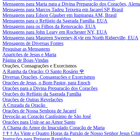
Mensagens para Maria para a Divina Preparação dos Corações, Alem
Mensagens para Marcos Tadeu Teixeira em Jacareí SP, Brasil
Mensagens para Edson Glauber em Itapiranga AM, Brasil
Mensagens para o Refúgio da Sagrada Família, EUA
Mensagens para os Filhos da Renovação, EUA
Mensagens para John Leary em Rochester NY, EUA
Mensagens para Maureen Sweeney-Kyle em North Ridgeville, EUA
Mensagens de Diversas Fontes
Pesquisar as Mensagens
Aparições de Jesus e Maria
Página de Boas-Vindas
Orações, Consagrações e Exorcismos
A Rainha da Oração: O Santo Rosário
🌹
Diversas Orações, Consagrações e Exorcismos
Orações de Jesus, o Bom Pastor, para Enoch
Orações para a Divina Preparação dos Corações
Orações do Refúgio da Sagrada Família
Orações de Outras Revelações
A Cruzada da Oração
Orações de Nossa Senhora de Jacareí
Devoção ao Coração Castíssimo de São José
Orações para Unir-se ao Amor Santo
A Chama do Amor do Imaculado Coração de Maria
†
†
†
As Vinte e Quatro Horas da Paixão de Nosso Senhor Jesus Cris
Instruções para Preparar Remédios