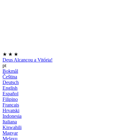
★
★
★
Deus Alcançou a Vitória!
pt
Bokmål
Čeština
Deutsch
English
Español
Filipino
Français
Hrvatski
Indonesia
Italiana
Kiswahili
Magyar
Melayu