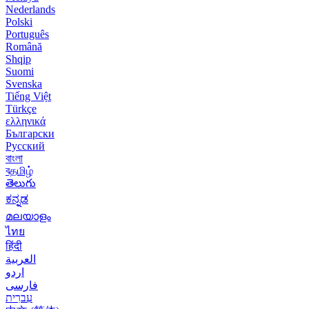
Nederlands
Polski
Português
Română
Shqip
Suomi
Svenska
Tiếng Việt
Türkçe
ελληνικά
Български
Русский
বাংলা
বதமிழ்
తెలుగు
ಕನ್ನಡ
മലയാളം
ไทย
हिंदी
العربية
اردو
فارسی
עִברִית