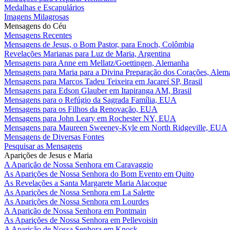
Medalhas e Escapulários
Imagens Milagrosas
Mensagens do Céu
Mensagens Recentes
Mensagens de Jesus, o Bom Pastor, para Enoch, Colômbia
Revelações Marianas para Luz de Maria, Argentina
Mensagens para Anne em Mellatz/Goettingen, Alemanha
Mensagens para Maria para a Divina Preparação dos Corações, Alem
Mensagens para Marcos Tadeu Teixeira em Jacareí SP, Brasil
Mensagens para Edson Glauber em Itapiranga AM, Brasil
Mensagens para o Refúgio da Sagrada Família, EUA
Mensagens para os Filhos da Renovação, EUA
Mensagens para John Leary em Rochester NY, EUA
Mensagens para Maureen Sweeney-Kyle em North Ridgeville, EUA
Mensagens de Diversas Fontes
Pesquisar as Mensagens
Aparições de Jesus e Maria
A Aparição de Nossa Senhora em Caravaggio
As Aparições de Nossa Senhora do Bom Evento em Quito
As Revelações a Santa Margarete Maria Alacoque
As Aparições de Nossa Senhora em La Salette
As Aparições de Nossa Senhora em Lourdes
A Aparição de Nossa Senhora em Pontmain
As Aparições de Nossa Senhora em Pellevoisin
A Aparição de Nossa Senhora em Knock