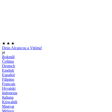
★
★
★
Deus Alcançou a Vitória!
pt
Bokmål
Čeština
Deutsch
English
Español
Filipino
Français
Hrvatski
Indonesia
Italiana
Kiswahili
Magyar
Melayu