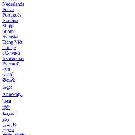
Nederlands
Polski
Português
Română
Shqip
Suomi
Svenska
Tiếng Việt
Türkçe
ελληνικά
Български
Русский
বাংলা
বதமிழ்
తెలుగు
ಕನ್ನಡ
മലയാളം
ไทย
हिंदी
العربية
اردو
فارسی
עִברִית