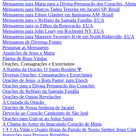
Mensagens para Maria para a Divina Preparação dos Corações, Alem
Mensagens para Marcos Tadeu Teixeira em Jacareí SP, Brasil
Mensagens para Edson Glauber em Itapiranga AM, Brasil
Mensagens para o Refúgio da Sagrada Família, EUA
Mensagens para os Filhos da Renovação, EUA
Mensagens para John Leary em Rochester NY, EUA
Mensagens para Maureen Sweeney-Kyle em North Ridgeville, EUA
Mensagens de Diversas Fontes
Pesquisar as Mensagens
Aparições de Jesus e Maria
Página de Boas-Vindas
Orações, Consagrações e Exorcismos
A Rainha da Oração: O Santo Rosário
🌹
Diversas Orações, Consagrações e Exorcismos
Orações de Jesus, o Bom Pastor, para Enoch
Orações para a Divina Preparação dos Corações
Orações do Refúgio da Sagrada Família
Orações de Outras Revelações
A Cruzada da Oração
Orações de Nossa Senhora de Jacareí
Devoção ao Coração Castíssimo de São José
Orações para Unir-se ao Amor Santo
A Chama do Amor do Imaculado Coração de Maria
†
†
†
As Vinte e Quatro Horas da Paixão de Nosso Senhor Jesus Cris
Instruções para Preparar Remédios