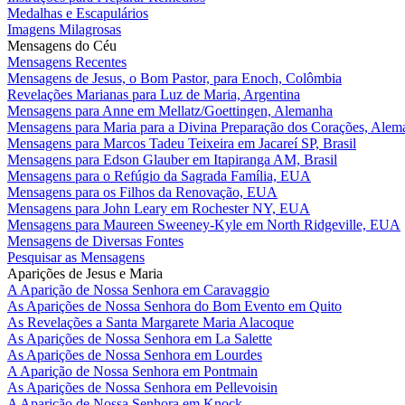
Medalhas e Escapulários
Imagens Milagrosas
Mensagens do Céu
Mensagens Recentes
Mensagens de Jesus, o Bom Pastor, para Enoch, Colômbia
Revelações Marianas para Luz de Maria, Argentina
Mensagens para Anne em Mellatz/Goettingen, Alemanha
Mensagens para Maria para a Divina Preparação dos Corações, Alem
Mensagens para Marcos Tadeu Teixeira em Jacareí SP, Brasil
Mensagens para Edson Glauber em Itapiranga AM, Brasil
Mensagens para o Refúgio da Sagrada Família, EUA
Mensagens para os Filhos da Renovação, EUA
Mensagens para John Leary em Rochester NY, EUA
Mensagens para Maureen Sweeney-Kyle em North Ridgeville, EUA
Mensagens de Diversas Fontes
Pesquisar as Mensagens
Aparições de Jesus e Maria
A Aparição de Nossa Senhora em Caravaggio
As Aparições de Nossa Senhora do Bom Evento em Quito
As Revelações a Santa Margarete Maria Alacoque
As Aparições de Nossa Senhora em La Salette
As Aparições de Nossa Senhora em Lourdes
A Aparição de Nossa Senhora em Pontmain
As Aparições de Nossa Senhora em Pellevoisin
A Aparição de Nossa Senhora em Knock