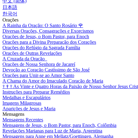
中文 (简体)
日本語
한국어
Orações
A Rainha da Oração: O Santo Rosário
🌹
Diversas Orações, Consagrações e Exorcismos
Orações de Jesus, o Bom Pastor, para Enoch
Orações para a Divina Preparação dos Corações
Orações do Refúgio da Sagrada Família
Orações de Outras Revelações
A Cruzada da Oração
Orações de Nossa Senhora de Jacareí
Devoção ao Coração Castíssimo de São José
Orações para Unir-se ao Amor Santo
A Chama do Amor do Imaculado Coração de Maria
†
†
†
As Vinte e Quatro Horas da Paixão de Nosso Senhor Jesus Cris
Instruções para Preparar Remédios
Medalhas e Escapulários
Imagens Milagrosas
Aparições de Jesus e Maria
Mensagens
Mensagens Recentes
Mensagens de Jesus, o Bom Pastor, para Enoch, Colômbia
Revelações Marianas para Luz de Maria, Argentina
Mensagens para Anne em Mellatz/Goettingen, Alemanha