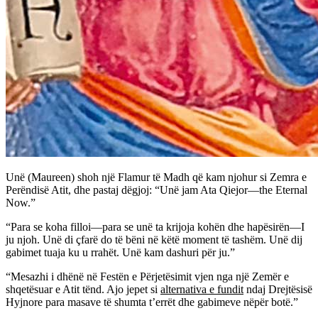
Unë (Maureen) shoh një Flamur të Madh që kam njohur si Zemra e
Perëndisë Atit, dhe pastaj dëgjoj: “Unë jam Ata Qiejor—the Eternal
Now.”
“Para se koha filloi—para se unë ta krijoja kohën dhe hapësirën—I
ju njoh. Unë di çfarë do të bëni në këtë moment të tashëm. Unë dij
gabimet tuaja ku u rrahët. Unë kam dashuri për ju.”
“Mesazhi i dhënë në Festën e Përjetësimit vjen nga një Zemër e
shqetësuar e Atit tënd. Ajo jepet si
alternativa e fundit
ndaj Drejtësisë
Hyjnore para masave të shumta t’errët dhe gabimeve nëpër botë.”