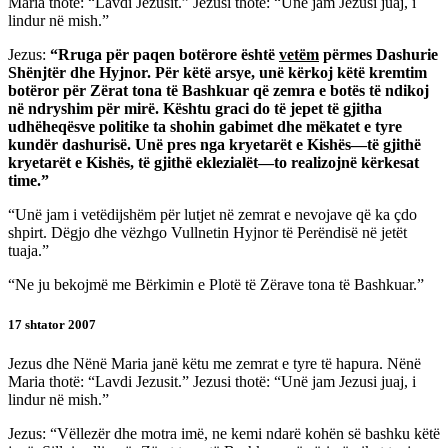
Maria thotë: “Lavdi Jezusit.” Jezusi thotë: “Unë jam Jezusi juaj, i
lindur në mish.”
Jezus:
“Rruga për paqen botërore është
vetëm
përmes Dashurie
Shënjtër dhe Hyjnor. Për këtë arsye, unë kërkoj këtë kremtim
botëror për Zërat tona të Bashkuar që zemra e botës të ndikoj
në ndryshim për mirë. Kështu graci do të jepet të gjitha
udhëheqësve politike ta shohin gabimet dhe mëkatet e tyre
kundër dashurisë. Unë pres nga kryetarët e Kishës—të gjithë
kryetarët e Kishës, të gjithë eklezialët—to realizojnë kërkesat
time.”
“Unë jam i vetëdijshëm për lutjet në zemrat e nevojave që ka çdo
shpirt. Dëgjo dhe vëzhgo Vullnetin Hyjnor të Perëndisë në jetët
tuaja.”
“Ne ju bekojmë me Bërkimin e Plotë të Zërave tona të Bashkuar.”
17 shtator 2007
Jezus dhe Nënë Maria janë këtu me zemrat e tyre të hapura. Nënë
Maria thotë: “Lavdi Jezusit.” Jezusi thotë: “Unë jam Jezusi juaj, i
lindur në mish.”
Jezus: “Vëllezër dhe motra imë, ne kemi ndarë kohën së bashku këtë