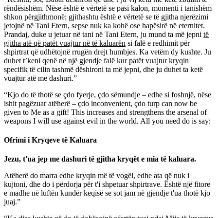
rëndësishëm. Nëse është e vërtetë se pasi kalon, momenti i tanishëm
shkon përgjithmonë; gjithashtu është e vërtetë se të gjitha njerëzimi
jetojnë në Tani Etern, sepse nuk ka kohë ose hapësirë në eternitet.
Prandaj, duke u jetuar në tani në Tani Etern, ju mund ta më jepni
të
gjitha atë që patët vuajtur në të kaluarën
si falë e redhimit për
shpirtrat që udhëtojnë rrugën drejt humbjes. Ka vetëm dy kushte. Ju
duhet t’keni qenë në një gjendje falë kur patët vuajtur kryqin
specifik të cilin tashmë dëshironi ta më jepni, dhe ju duhet ta ketë
vuajtur atë me dashuri.”
“Kjo do të thotë se çdo fyerje, çdo sëmundje – edhe si foshnjë, nëse
ishit pagëzuar atëherë – çdo inconvenient, çdo turp can now be
given to Me as a gift! This increases and strengthens the arsenal of
weapons I will use against evil in the world. All you need do is say:
Ofrimi i Kryqeve të Kaluara
Jezu, t'ua jep me dashuri të gjitha kryqët e mia të kaluara.
Atëherë do marra edhe kryqin më të vogël, edhe ata që nuk i
kujtoni, dhe do i përdorja për t'i shpetuar shpirtrave. Është një fitore
e madhe në luftën kundër keqisë se sot jam në gjendje t'ua thotë kjo
juaj.”