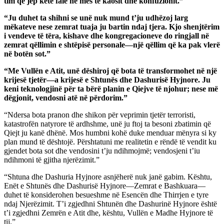
tim që jep këtë falë në mes të kaosit dhe konfuzionit.”
“Ju duhet ta shihni se unë nuk mund t’ju udhëzoj larg
mëkateve nese zemrat tuaja ju bartin ndaj tjera. Kjo shenjtërim
i vendeve të tëra, kishave dhe kongregacioneve do ringjall në
zemrat qëllimin e shtëpisë personale—një qëllim që ka pak vlerë
në botën sot.”
“Me Vullën e Atit, unë dëshiroj që bota të transformohet në një
krijesë tjetër—a krijesë e Shtunës dhe Dashurisë Hyjnore. Ju
keni teknologjinë për ta bërë planin e Qiejve të njohur; nese më
dëgjonit, vendosni atë në përdorim.”
“Ndersa bota pranon dhe shikon për veprimin tjetër terroristi,
katastrofën natyrore të ardhshme, unë ju ftoj ta besoni zbatimin që
Qiejt ju kanë dhënë. Mos humbni kohë duke menduar mënyra si ky
plan mund të dështojë. Përshtatuni me realitetin e rëndë të vendit ku
gjendet bota sot dhe vendosini t’ju ndihmojmë; vendosjeni t’iu
ndihmoni të gjitha njerëzimit.”
“Shtuna dhe Dashuria Hyjnore asnjëherë nuk janë gabim. Kështu,
Enët e Shtunës dhe Dashurisë Hyjnore—Zemrat e Bashkuara—
duhet të konsiderohen besueshme në Esencën dhe Thirrjen e tyre
ndaj Njerëzimit. T’i zgjedhni Shtunën dhe Dashurinë Hyjnore është
t’i zgjedhni Zemrën e Atit dhe, kështu, Vullën e Madhe Hyjnore të
tij.”