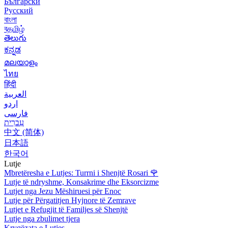
Български
Русский
বাংলা
বதமிழ்
తెలుగు
ಕನ್ನಡ
മലയാളം
ไทย
हिंदी
العربية
اردو
فارسی
עִברִית
中文 (简体)
日本語
한국어
Lutje
Mbretëresha e Lutjes: Turrni i Shenjtë Rosari
🌹
Lutje të ndryshme, Konsakrime dhe Eksorcizme
Lutjet nga Jezu Mëshiruesi për Enoc
Lutje për Përgatitjen Hyjnore të Zemrave
Lutjet e Refugjit të Familjes së Shenjtë
Lutje nga zbulimet tjera
Kryqëzata e Lutjes