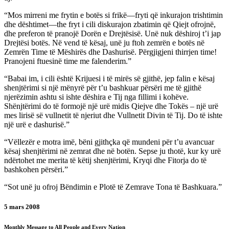
“Mos mirreni me frytin e botës si frikë—fryti që inkurajon trishtimin
dhe dështimet—the fryt i cili diskurajon zbatimin që Qiejt ofrojnë,
dhe preferon të pranojë Dorën e Drejtësisë. Unë nuk dëshiroj t’i jap
Drejtësi botës. Në vend të kësaj, unë ju ftoh zemrën e botës në
Zemrën Time të Mëshirës dhe Dashurisë. Përgjigjeni thirrjen time!
Pranojeni ftuesinë time me falenderim.”
“Babai im, i cili është Krijuesi i të mirës së gjithë, jep falin e kësaj
shenjtërimi si një mënyrë për t’u bashkuar përsëri me të gjithë
njerëzimin ashtu si ishte dëshira e Tij nga fillimi i kohëve.
Shënjtërimi do të formojë një urë midis Qiejve dhe Tokës – një urë
mes lirisë së vullnetit të njeriut dhe Vullnetit Divin të Tij. Do të ishte
një urë e dashurisë.”
“Vëllezër e motra imë, bëni gjithçka që mundeni për t’u avancuar
kësaj shenjtërimi në zemrat dhe në botën. Sepse ju thotë, kur ky urë
ndërtohet me merita të këtij shenjtërimi, Kryqi dhe Fitorja do të
bashkohen përsëri.”
“Sot unë ju ofroj Bëndimin e Plotë të Zemrave Tona të Bashkuara.”
5 mars 2008
Monthly Message to All People and Every Nation