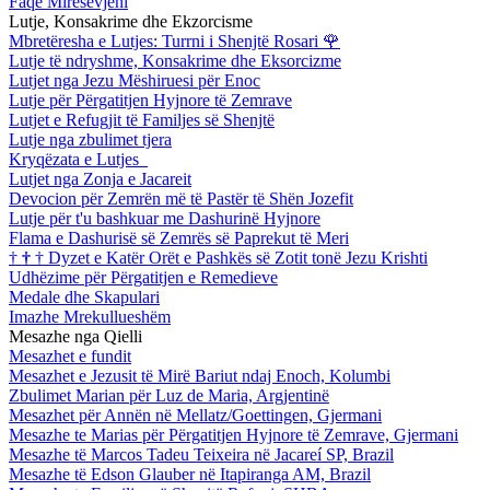
Faqe Mirësevjeni
Lutje, Konsakrime dhe Ekzorcisme
Mbretëresha e Lutjes: Turrni i Shenjtë Rosari
🌹
Lutje të ndryshme, Konsakrime dhe Eksorcizme
Lutjet nga Jezu Mëshiruesi për Enoc
Lutje për Përgatitjen Hyjnore të Zemrave
Lutjet e Refugjit të Familjes së Shenjtë
Lutje nga zbulimet tjera
Kryqëzata e Lutjes
Lutjet nga Zonja e Jacareit
Devocion për Zemrën më të Pastër të Shën Jozefit
Lutje për t'u bashkuar me Dashurinë Hyjnore
Flama e Dashurisë së Zemrës së Paprekut të Meri
†
†
†
Dyzet e Katër Orët e Pashkës së Zotit tonë Jezu Krishti
Udhëzime për Përgatitjen e Remedieve
Medale dhe Skapulari
Imazhe Mrekullueshëm
Mesazhe nga Qielli
Mesazhet e fundit
Mesazhet e Jezusit të Mirë Bariut ndaj Enoch, Kolumbi
Zbulimet Marian për Luz de Maria, Argjentinë
Mesazhet për Annën në Mellatz/Goettingen, Gjermani
Mesazhe te Marias për Përgatitjen Hyjnore të Zemrave, Gjermani
Mesazhe të Marcos Tadeu Teixeira në Jacareí SP, Brazil
Mesazhe të Edson Glauber në Itapiranga AM, Brazil