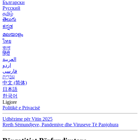
Български
Русский
தமிழ்
తెలుగు
ಕನ್ನಡ
മലയാളം
ไทย
বাংলা
हिंदी
العربية
اردو
فارسی
עִברִית
中文 (简体)
日本語
한국어
Ligjore
Politikë e Privacisë
Udhëzime për Vitin 2025
Rreth Sëmundjeve, Pandemive dhe Viruseve Të Panjohura