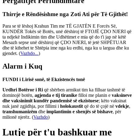
Përgatitjet Përfundimtare
Thirrje e Rëndësishme nga Zoti Ati për Të Gjithët!
Para se të lëshoj Krahun Tim me TË GJATËN E Forcës Së,
KUNDËR Tokës së Botës, unë dëshiroj të FTOJË ÇDO NJERI që
ta ndjekë Indikimin tim dhe Udhëtimet e mia që do t'i jap në këtë
Mesazh sepse unë dëshiroj që ÇDO NJERI, të jetë SHPËTUAR
dhe të kthehet te Shtëpia ime nga ku erdhi, nga ku u largua dhe ku
gjendet.
(
Vazhdo...
)
Alarm i Kuq
FUNDI i Lirisë sonë, të Ekzistencës tonë
Urdhri Botëror i Ri
që shërben armikut tim ka filluar tashmë të
dominojë botën,
agjenda e tij tiranike
filloi me planin e
vaksineve
dhe vaksinimit kundër pandemisë së ekzistuese
; këto vaksinat
nuk janë zgjidhja, por fillimi i
holokaustit
që do të çojë në
vdekje
,
transhumanizëm
dhe
implantimin e shenjës së bishave
, për
milionë njerëz. (
Vazhdo
)
Lutje për t'u bashkuar me