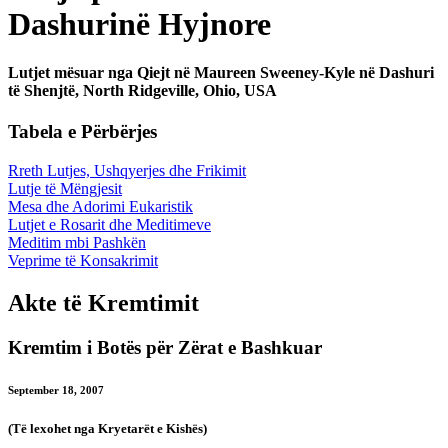
Dashurinë Hyjnore
Lutjet mësuar nga Qiejt në Maureen Sweeney-Kyle në Dashuri
të Shenjtë, North Ridgeville, Ohio, USA
Tabela e Përbërjes
Rreth Lutjes, Ushqyerjes dhe Frikimit
Lutje të Mëngjesit
Mesa dhe Adorimi Eukaristik
Lutjet e Rosarit dhe Meditimeve
Meditim mbi Pashkën
Veprime të Konsakrimit
Akte të Kremtimit
Kremtim i Botës për Zërat e Bashkuar
September 18, 2007
(Të lexohet nga Kryetarët e Kishës)