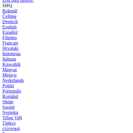
Zoti fitoi fitoren!
SHQ
Bokmål
Čeština
Deutsch
English
Español
Filipino
Français
Hrvatski
Indonesia
Italiana
Kiswahili
Magyar
Melayu
Nederlands
Polski
Português
Română
Shqip
Suomi
Svenska
Tiếng Việt
Türkçe
ελληνικά