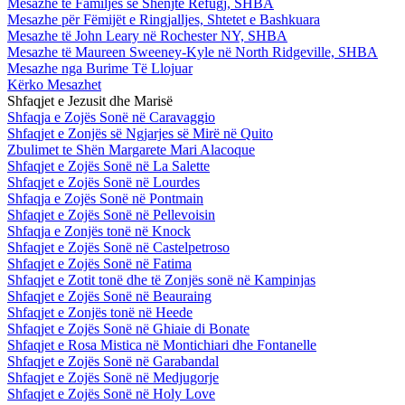
Mesazhe te Familjes së Shenjtë Refugj, SHBA
Mesazhe për Fëmijët e Ringjalljes, Shtetet e Bashkuara
Mesazhe të John Leary në Rochester NY, SHBA
Mesazhe të Maureen Sweeney-Kyle në North Ridgeville, SHBA
Mesazhe nga Burime Të Llojuar
Kërko Mesazhet
Shfaqjet e Jezusit dhe Marisë
Shfaqja e Zojës Sonë në Caravaggio
Shfaqjet e Zonjës së Ngjarjes së Mirë në Quito
Zbulimet te Shën Margarete Mari Alacoque
Shfaqjet e Zojës Sonë në La Salette
Shfaqjet e Zojës Sonë në Lourdes
Shfaqja e Zojës Sonë në Pontmain
Shfaqjet e Zojës Sonë në Pellevoisin
Shfaqja e Zonjës tonë në Knock
Shfaqjet e Zojës Sonë në Castelpetroso
Shfaqjet e Zojës Sonë në Fatima
Shfaqjet e Zotit tonë dhe të Zonjës sonë në Kampinjas
Shfaqjet e Zojës Sonë në Beauraing
Shfaqjet e Zonjës tonë në Heede
Shfaqjet e Zojës Sonë në Ghiaie di Bonate
Shfaqjet e Rosa Mistica në Montichiari dhe Fontanelle
Shfaqjet e Zojës Sonë në Garabandal
Shfaqjet e Zojës Sonë në Medjugorje
Shfaqjet e Zojës Sonë në Holy Love