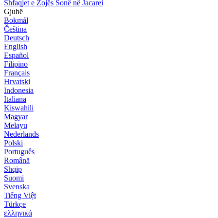
Shfaqjet e Zojës Sonë në Jacarei
Gjuhë
Bokmål
Čeština
Deutsch
English
Español
Filipino
Français
Hrvatski
Indonesia
Italiana
Kiswahili
Magyar
Melayu
Nederlands
Polski
Português
Română
Shqip
Suomi
Svenska
Tiếng Việt
Türkçe
ελληνικά