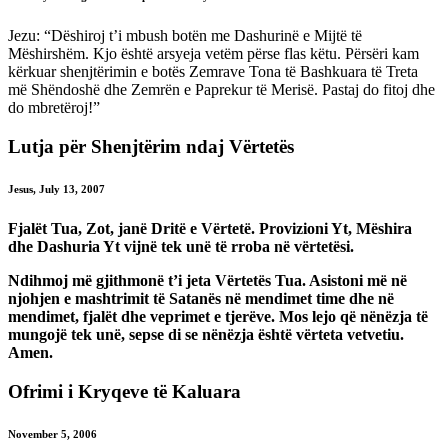
Jezu: “Dëshiroj t’i mbush botën me Dashurinë e Mijtë të
Mëshirshëm. Kjo është arsyeja vetëm përse flas këtu. Përsëri kam
kërkuar shenjtërimin e botës Zemrave Tona të Bashkuara të Treta
më Shëndoshë dhe Zemrën e Paprekur të Merisë. Pastaj do fitoj dhe
do mbretëroj!”
Lutja për Shenjtërim ndaj Vërtetës
Jesus, July 13, 2007
Fjalët Tua, Zot, janë Dritë e Vërtetë. Provizioni Yt, Mëshira
dhe Dashuria Yt vijnë tek unë të rroba në vërtetësi.
Ndihmoj më gjithmonë t’i jeta Vërtetës Tua. Asistoni më në
njohjen e mashtrimit të Satanës në mendimet time dhe në
mendimet, fjalët dhe veprimet e tjerëve. Mos lejo që nënëzja të
mungojë tek unë, sepse di se nënëzja është vërteta vetvetiu.
Amen.
Ofrimi i Kryqeve të Kaluara
November 5, 2006