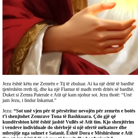
Jezu është këtu me Zemrën e Tij të zbuluar. Ai ka një dritë të bardhë
tjetërshëm rreth tij, dhe ka një Flamur të madh rreth dritës së bardhë.
Duket si Zemra Paterale e Atit që kam njohur sot. Jezu thotë: “Unë
jam Jezu, i lindur Inkarnat.”
Jezu:
“Sot unë vjen për të përsëritur nevojën për zemrën e botës
t’i shenjtohet Zemrave Tona të Bashkuara. Çdo gjë që
kundërshton këtë është jashtë Vullës së Atit tim. Kjo shenjtërim
i vendeve individuale do shërbejë si një ofertë mëkatore dhe
mbrojtje nga sulmet e Satanit. Është Dora e Mëshirshme e Atit