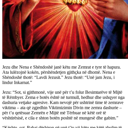
Jezu dhe Nena e Shëndoshë janë këtu me Zemrat e tyre të hapura.
Ata lulëzojnë kokën, përshëndetjen gjithçka në dhomë. Nena e
Shëndoshë thotë: “Lavdi Jezusit.” Jezu thotë: “Unë jam Jezu, i
lindur Inkarnat.”
Jezu: “Sot, si gjithmonë, vije unë për t’u folur Besimtarëve të Mijtë
të Rëmbyer. Zema e botës është në turmull, hedhur dhe ushqyer nga
dashuria vetjake agresive. Kam nevojë për ushtrinë time të zemrave
viktima – ata që zgjedhin Viktimizimin Divin me zemra dashurie –
për t’u qetësuar Zemrën e Mijtë më Tërbuar në këtë orë të
vështirësisë, e cila e shton botën poshtë në mungesë dhe gabim.”
“Kështu, sot, Babai dëshiron që unë t’ju vij këtu me këtë zbulim të