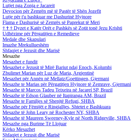
Lutjet nga Zonja e Jacareit
Devocion për Zemrën më të Pastër të Shën Jozefit
Lutje për t'u bashkuar me Dashurinë Hyjnore
Flama e Dashurisë së Zemrës së Paprekut të Meri
†
†
†
Dyzet e Katër Orët e Pashkës së Zotit tonë Jezu Krishti
Udhëzime për Përgatitjen e Remedieve
Medale dhe Skapulari
Imazhe Mrekullueshëm
Shfaqjet e Jezusit dhe Marisë
Mesazhe
Mesazhet e fundit
Mesazhet e Jezusit të Mirë Bariut ndaj Enoch, Kolumbi
Zbulimet Marian për Luz de Maria, Argjentinë
Mesazhet për Annën në Mellatz/Goettingen, Gjermani
Mesazhe te Marias për Përgatitjen Hyjnore të Zemrave, Gjermani
Mesazhe të Marcos Tadeu Teixeira në Jacareí SP, Brazil
Mesazhe të Edson Glauber në Itapiranga AM, Brazil
Mesazhe te Familjes së Shenjtë Refugj, SHBA
Mesazhe për Fëmijët e Ringjalljes, Shtetet e Bashkuara
Mesazhe të John Leary në Rochester NY, SHBA
Mesazhe të Maureen Sweeney-Kyle në North Ridgeville, SHBA
Mesazhe nga Burime Të Llojuar
Kërko Mesazhet
Shfaqjet e Jezusit dhe Marisë