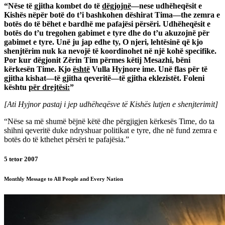
“Nëse të gjitha kombet do të
dëgjojnë
—nese udhëheqësit e
Kishës nëpër botë do t’i bashkohen dëshirat Tima—the zemra e
botës do të bëhet e bardhë me pafajësi përsëri. Udhëheqësit e
botës do t’u tregohen gabimet e tyre dhe do t’u akuzojnë për
gabimet e tyre. Unë ju jap edhe ty, O njeri, lehtësinë që kjo
shenjtërim nuk ka nevojë të koordinohet në një kohë specifike.
Por kur dëgjonit Zërin Tim përmes këtij Mesazhi, bëni
kërkesën Time. Kjo
është
Vulla Hyjnore ime. Unë flas për të
gjitha kishat—të gjitha qeveritë—të gjitha eklezistët. Foleni
kështu
për drejtësi:
”
[Ati Hyjnor pastaj i jep udhëheqësve të Kishës lutjen e shenjterimit]
“Nëse sa më shumë bëjnë këtë dhe përgjigjen kërkesës Time, do ta
shihni qeveritë duke ndryshuar politikat e tyre, dhe në fund zemra e
botës do të kthehet përsëri te pafajësia.”
5 tetor 2007
Monthly Message to All People and Every Nation