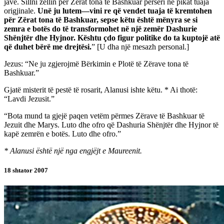
javë. Sillni zellin për Zërat tona të Bashkuar përsëri në pikat tuaja
origjinale.
Unë ju lutem—vini re që vendet tuaja të kremtohen
për Zërat tona të Bashkuar, sepse këtu është mënyra se si
zemra e botës do të transformohet në një zemër Dashurie
Shënjtër dhe Hyjnor. Kështu çdo figur politike do ta kuptojë atë
që duhet bërë me drejtësi.
” [U dha një mesazh personal.]
Jezus: “Ne ju zgjerojmë Bërkimin e Plotë të Zërave tona të
Bashkuar.”
Gjatë misterit të pestë të rosarit, Alanusi ishte këtu. * Ai thotë:
“Lavdi Jezusit.”
“Bota mund ta gjejë paqen vetëm përmes Zërave të Bashkuar të
Jezuit dhe Marys. Luto dhe ofro që Dashuria Shënjtër dhe Hyjnor të
kapë zemrën e botës. Luto dhe ofro.”
* Alanusi është një nga engjëjt e Maureenit.
18 shtator 2007