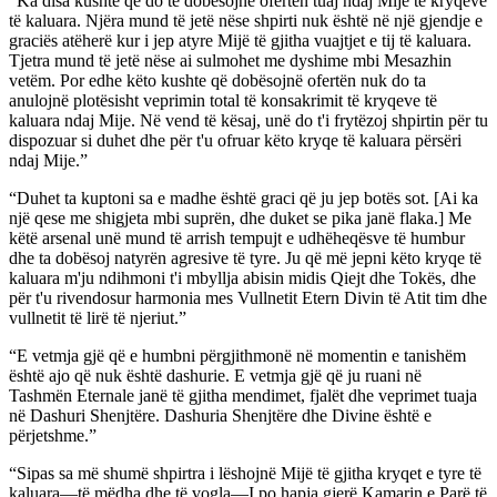
“Ka disa kushte që do të dobësojnë ofertën tuaj ndaj Mije të kryqeve
të kaluara. Njëra mund të jetë nëse shpirti nuk është në një gjendje e
graciës atëherë kur i jep atyre Mijë të gjitha vuajtjet e tij të kaluara.
Tjetra mund të jetë nëse ai sulmohet me dyshime mbi Mesazhin
vetëm. Por edhe këto kushte që dobësojnë ofertën nuk do ta
anulojnë plotësisht veprimin total të konsakrimit të kryqeve të
kaluara ndaj Mije. Në vend të kësaj, unë do t'i frytëzoj shpirtin për tu
dispozuar si duhet dhe për t'u ofruar këto kryqe të kaluara përsëri
ndaj Mije.”
“Duhet ta kuptoni sa e madhe është graci që ju jep botës sot. [Ai ka
një qese me shigjeta mbi suprën, dhe duket se pika janë flaka.] Me
këtë arsenal unë mund të arrish tempujt e udhëheqësve të humbur
dhe ta dobësoj natyrën agresive të tyre. Ju që më jepni këto kryqe të
kaluara m'ju ndihmoni t'i mbyllja abisin midis Qiejt dhe Tokës, dhe
për t'u rivendosur harmonia mes Vullnetit Etern Divin të Atit tim dhe
vullnetit të lirë të njeriut.”
“E vetmja gjë që e humbni përgjithmonë në momentin e tanishëm
është ajo që nuk është dashurie. E vetmja gjë që ju ruani në
Tashmën Eternale janë të gjitha mendimet, fjalët dhe veprimet tuaja
në Dashuri Shenjtëre. Dashuria Shenjtëre dhe Divine është e
përjetshme.”
“Sipas sa më shumë shpirtra i lëshojnë Mijë të gjitha kryqet e tyre të
kaluara—të mëdha dhe të vogla—I po hapja gjerë Kamarin e Parë të