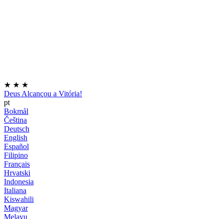
★
★
★
Deus Alcançou a Vitória!
pt
Bokmål
Čeština
Deutsch
English
Español
Filipino
Français
Hrvatski
Indonesia
Italiana
Kiswahili
Magyar
Melayu