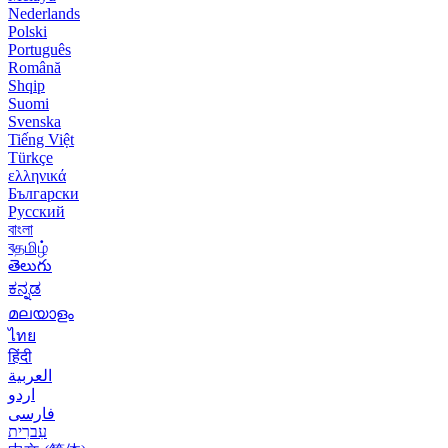
Nederlands
Polski
Português
Română
Shqip
Suomi
Svenska
Tiếng Việt
Türkçe
ελληνικά
Български
Русский
বাংলা
বதமிழ்
తెలుగు
ಕನ್ನಡ
മലയാളം
ไทย
हिंदी
العربية
اردو
فارسی
עִברִית