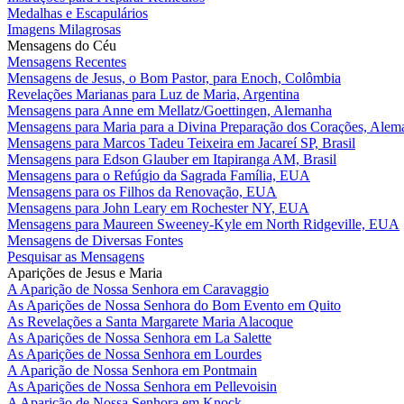
Medalhas e Escapulários
Imagens Milagrosas
Mensagens do Céu
Mensagens Recentes
Mensagens de Jesus, o Bom Pastor, para Enoch, Colômbia
Revelações Marianas para Luz de Maria, Argentina
Mensagens para Anne em Mellatz/Goettingen, Alemanha
Mensagens para Maria para a Divina Preparação dos Corações, Alem
Mensagens para Marcos Tadeu Teixeira em Jacareí SP, Brasil
Mensagens para Edson Glauber em Itapiranga AM, Brasil
Mensagens para o Refúgio da Sagrada Família, EUA
Mensagens para os Filhos da Renovação, EUA
Mensagens para John Leary em Rochester NY, EUA
Mensagens para Maureen Sweeney-Kyle em North Ridgeville, EUA
Mensagens de Diversas Fontes
Pesquisar as Mensagens
Aparições de Jesus e Maria
A Aparição de Nossa Senhora em Caravaggio
As Aparições de Nossa Senhora do Bom Evento em Quito
As Revelações a Santa Margarete Maria Alacoque
As Aparições de Nossa Senhora em La Salette
As Aparições de Nossa Senhora em Lourdes
A Aparição de Nossa Senhora em Pontmain
As Aparições de Nossa Senhora em Pellevoisin
A Aparição de Nossa Senhora em Knock