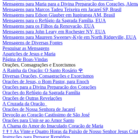
Mensagens para Maria para a Divina Preparação dos Corações, Alem
Mensagens para Marcos Tadeu Teixeira em Jacareí SP, Brasil
Mensagens para Edson Glauber em Itapiranga AM, Brasil
Mensagens para o Refúgio da Sagrada Família, EUA
Mensagens para os Filhos da Renovação, EUA
Mensagens para John Leary em Rochester NY, EUA
Mensagens para Maureen Sweeney-Kyle em North Ridgeville, EUA
Mensagens de Diversas Fontes
Pesquisar as Mensagens
Aparições de Jesus e Maria
Página de Boas-Vindas
Orações, Consagrações e Exorcismos
A Rainha da Oração: O Santo Rosário
🌹
Diversas Orações, Consagrações e Exorcismos
Orações de Jesus, o Bom Pastor, para Enoch
Orações para a Divina Preparação dos Corações
Orações do Refúgio da Sagrada Família
Orações de Outras Revelações
A Cruzada da Oração
Orações de Nossa Senhora de Jacareí
Devoção ao Coração Castíssimo de São José
Orações para Unir-se ao Amor Santo
A Chama do Amor do Imaculado Coração de Maria
†
†
†
As Vinte e Quatro Horas da Paixão de Nosso Senhor Jesus Cris
Instruções para Preparar Remédios