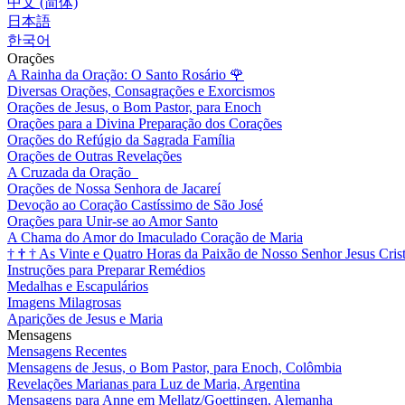
中文 (简体)
日本語
한국어
Orações
A Rainha da Oração: O Santo Rosário
🌹
Diversas Orações, Consagrações e Exorcismos
Orações de Jesus, o Bom Pastor, para Enoch
Orações para a Divina Preparação dos Corações
Orações do Refúgio da Sagrada Família
Orações de Outras Revelações
A Cruzada da Oração
Orações de Nossa Senhora de Jacareí
Devoção ao Coração Castíssimo de São José
Orações para Unir-se ao Amor Santo
A Chama do Amor do Imaculado Coração de Maria
†
†
†
As Vinte e Quatro Horas da Paixão de Nosso Senhor Jesus Cris
Instruções para Preparar Remédios
Medalhas e Escapulários
Imagens Milagrosas
Aparições de Jesus e Maria
Mensagens
Mensagens Recentes
Mensagens de Jesus, o Bom Pastor, para Enoch, Colômbia
Revelações Marianas para Luz de Maria, Argentina
Mensagens para Anne em Mellatz/Goettingen, Alemanha