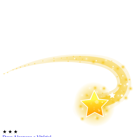
★
★
★