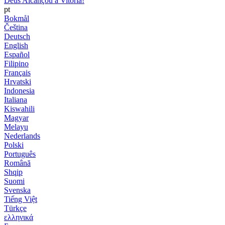
Deus Alcançou a Vitória!
pt
Bokmål
Čeština
Deutsch
English
Español
Filipino
Français
Hrvatski
Indonesia
Italiana
Kiswahili
Magyar
Melayu
Nederlands
Polski
Português
Română
Shqip
Suomi
Svenska
Tiếng Việt
Türkçe
ελληνικά