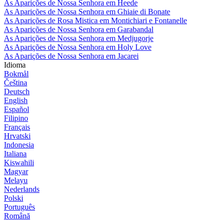
As Aparições de Nossa Senhora em Heede
As Aparições de Nossa Senhora em Ghiaie di Bonate
As Aparições de Rosa Mistica em Montichiari e Fontanelle
As Aparições de Nossa Senhora em Garabandal
As Aparições de Nossa Senhora em Medjugorje
As Aparições de Nossa Senhora em Holy Love
As Aparições de Nossa Senhora em Jacarei
Idioma
Bokmål
Čeština
Deutsch
English
Español
Filipino
Français
Hrvatski
Indonesia
Italiana
Kiswahili
Magyar
Melayu
Nederlands
Polski
Português
Română