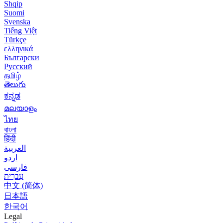
Shqip
Suomi
Svenska
Tiếng Việt
Türkçe
ελληνικά
Български
Русский
தமிழ்
తెలుగు
ಕನ್ನಡ
മലയാളം
ไทย
বাংলা
हिंदी
العربية
اردو
فارسی
עִברִית
中文 (简体)
日本語
한국어
Legal