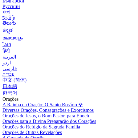
Български
Русский
বাংলা
বதமிழ்
తెలుగు
ಕನ್ನಡ
മലയാളം
ไทย
हिंदी
العربية
اردو
فارسی
עִברִית
中文 (简体)
日本語
한국어
Orações
A Rainha da Oração: O Santo Rosário
🌹
Diversas Orações, Consagrações e Exorcismos
Orações de Jesus, o Bom Pastor, para Enoch
Orações para a Divina Preparação dos Corações
Orações do Refúgio da Sagrada Família
Orações de Outras Revelações
A Cruzada da Oração