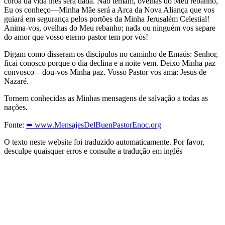
coroa da vida lhes será dada. Não temam, ovelhas do Meu rebanho,
Eu os conheço—Minha Mãe será a Arca da Nova Aliança que vos
guiará em segurança pelos portões da Minha Jerusalém Celestial!
Anima-vos, ovelhas do Meu rebanho; nada ou ninguém vos separe
do amor que vosso eterno pastor tem por vós!
Digam como disseram os discípulos no caminho de Emaús: Senhor,
ficai conosco porque o dia declina e a noite vem. Deixo Minha paz
convosco—dou-vos Minha paz. Vosso Pastor vos ama: Jesus de
Nazaré.
Tornem conhecidas as Minhas mensagens de salvação a todas as
nações.
Fonte:
➥ www.MensajesDelBuenPastorEnoc.org
O texto neste website foi traduzido automaticamente. Por favor,
desculpe quaisquer erros e consulte a tradução em inglês