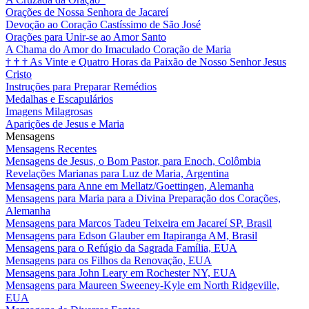
Orações de Nossa Senhora de Jacareí
Devoção ao Coração Castíssimo de São José
Orações para Unir-se ao Amor Santo
A Chama do Amor do Imaculado Coração de Maria
†
†
†
As Vinte e Quatro Horas da Paixão de Nosso Senhor Jesus
Cristo
Instruções para Preparar Remédios
Medalhas e Escapulários
Imagens Milagrosas
Aparições de Jesus e Maria
Mensagens
Mensagens Recentes
Mensagens de Jesus, o Bom Pastor, para Enoch, Colômbia
Revelações Marianas para Luz de Maria, Argentina
Mensagens para Anne em Mellatz/Goettingen, Alemanha
Mensagens para Maria para a Divina Preparação dos Corações,
Alemanha
Mensagens para Marcos Tadeu Teixeira em Jacareí SP, Brasil
Mensagens para Edson Glauber em Itapiranga AM, Brasil
Mensagens para o Refúgio da Sagrada Família, EUA
Mensagens para os Filhos da Renovação, EUA
Mensagens para John Leary em Rochester NY, EUA
Mensagens para Maureen Sweeney-Kyle em North Ridgeville,
EUA