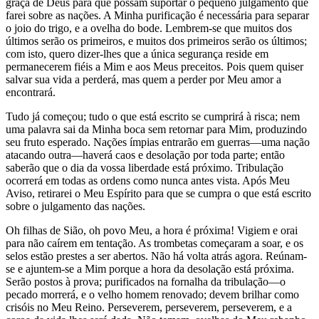
graça de Deus para que possam suportar o pequeno julgamento que
farei sobre as nações. A Minha purificação é necessária para separar
o joio do trigo, e a ovelha do bode. Lembrem-se que muitos dos
últimos serão os primeiros, e muitos dos primeiros serão os últimos;
com isto, quero dizer-lhes que a única segurança reside em
permanecerem fiéis a Mim e aos Meus preceitos. Pois quem quiser
salvar sua vida a perderá, mas quem a perder por Meu amor a
encontrará.
Tudo já começou; tudo o que está escrito se cumprirá à risca; nem
uma palavra sai da Minha boca sem retornar para Mim, produzindo
seu fruto esperado. Nações ímpias entrarão em guerras—uma nação
atacando outra—haverá caos e desolação por toda parte; então
saberão que o dia da vossa liberdade está próximo. Tribulação
ocorrerá em todas as ordens como nunca antes vista. Após Meu
Aviso, retirarei o Meu Espírito para que se cumpra o que está escrito
sobre o julgamento das nações.
Oh filhas de Sião, oh povo Meu, a hora é próxima! Vigiem e orai
para não caírem em tentação. As trombetas começaram a soar, e os
selos estão prestes a ser abertos. Não há volta atrás agora. Reúnam-
se e ajuntem-se a Mim porque a hora da desolação está próxima.
Serão postos à prova; purificados na fornalha da tribulação—o
pecado morrerá, e o velho homem renovado; devem brilhar como
crisóis no Meu Reino. Perseverem, perseverem, perseverem, e a