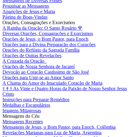
Mensagens de Diversas Fontes
Pesquisar as Mensagens
Aparições de Jesus e Maria
Página de Boas-Vindas
Orações, Consagrações e Exorcismos
A Rainha da Oração: O Santo Rosário
🌹
Diversas Orações, Consagrações e Exorcismos
Orações de Jesus, o Bom Pastor, para Enoch
Orações para a Divina Preparação dos Corações
Orações do Refúgio da Sagrada Família
Orações de Outras Revelações
A Cruzada da Oração
Orações de Nossa Senhora de Jacareí
Devoção ao Coração Castíssimo de São José
Orações para Unir-se ao Amor Santo
A Chama do Amor do Imaculado Coração de Maria
†
†
†
As Vinte e Quatro Horas da Paixão de Nosso Senhor Jesus
Cristo
Instruções para Preparar Remédios
Medalhas e Escapulários
Imagens Milagrosas
Mensagens do Céu
Mensagens Recentes
Mensagens de Jesus, o Bom Pastor, para Enoch, Colômbia
Revelações Marianas para Luz de Maria, Argentina