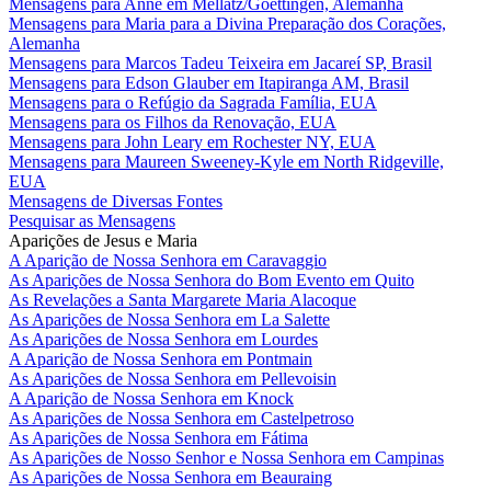
Mensagens para Anne em Mellatz/Goettingen, Alemanha
Mensagens para Maria para a Divina Preparação dos Corações,
Alemanha
Mensagens para Marcos Tadeu Teixeira em Jacareí SP, Brasil
Mensagens para Edson Glauber em Itapiranga AM, Brasil
Mensagens para o Refúgio da Sagrada Família, EUA
Mensagens para os Filhos da Renovação, EUA
Mensagens para John Leary em Rochester NY, EUA
Mensagens para Maureen Sweeney-Kyle em North Ridgeville,
EUA
Mensagens de Diversas Fontes
Pesquisar as Mensagens
Aparições de Jesus e Maria
A Aparição de Nossa Senhora em Caravaggio
As Aparições de Nossa Senhora do Bom Evento em Quito
As Revelações a Santa Margarete Maria Alacoque
As Aparições de Nossa Senhora em La Salette
As Aparições de Nossa Senhora em Lourdes
A Aparição de Nossa Senhora em Pontmain
As Aparições de Nossa Senhora em Pellevoisin
A Aparição de Nossa Senhora em Knock
As Aparições de Nossa Senhora em Castelpetroso
As Aparições de Nossa Senhora em Fátima
As Aparições de Nosso Senhor e Nossa Senhora em Campinas
As Aparições de Nossa Senhora em Beauraing