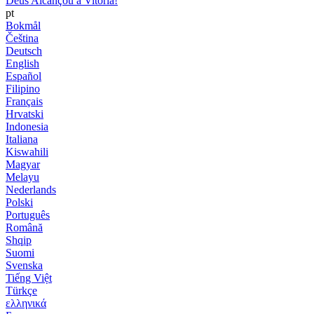
Deus Alcançou a Vitória!
pt
Bokmål
Čeština
Deutsch
English
Español
Filipino
Français
Hrvatski
Indonesia
Italiana
Kiswahili
Magyar
Melayu
Nederlands
Polski
Português
Română
Shqip
Suomi
Svenska
Tiếng Việt
Türkçe
ελληνικά