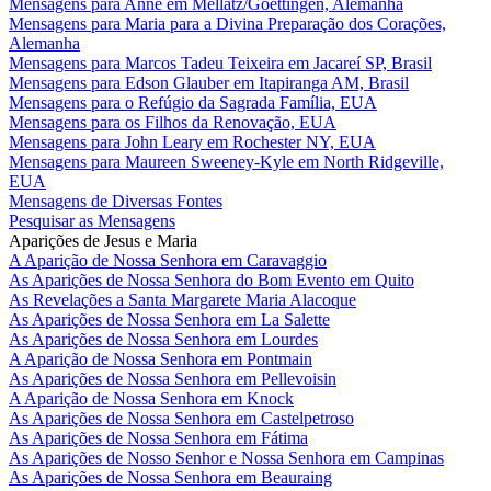
Mensagens para Anne em Mellatz/Goettingen, Alemanha
Mensagens para Maria para a Divina Preparação dos Corações,
Alemanha
Mensagens para Marcos Tadeu Teixeira em Jacareí SP, Brasil
Mensagens para Edson Glauber em Itapiranga AM, Brasil
Mensagens para o Refúgio da Sagrada Família, EUA
Mensagens para os Filhos da Renovação, EUA
Mensagens para John Leary em Rochester NY, EUA
Mensagens para Maureen Sweeney-Kyle em North Ridgeville,
EUA
Mensagens de Diversas Fontes
Pesquisar as Mensagens
Aparições de Jesus e Maria
A Aparição de Nossa Senhora em Caravaggio
As Aparições de Nossa Senhora do Bom Evento em Quito
As Revelações a Santa Margarete Maria Alacoque
As Aparições de Nossa Senhora em La Salette
As Aparições de Nossa Senhora em Lourdes
A Aparição de Nossa Senhora em Pontmain
As Aparições de Nossa Senhora em Pellevoisin
A Aparição de Nossa Senhora em Knock
As Aparições de Nossa Senhora em Castelpetroso
As Aparições de Nossa Senhora em Fátima
As Aparições de Nosso Senhor e Nossa Senhora em Campinas
As Aparições de Nossa Senhora em Beauraing