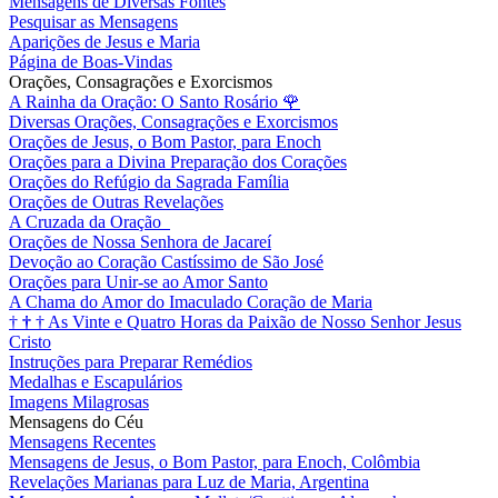
Mensagens de Diversas Fontes
Pesquisar as Mensagens
Aparições de Jesus e Maria
Página de Boas-Vindas
Orações, Consagrações e Exorcismos
A Rainha da Oração: O Santo Rosário
🌹
Diversas Orações, Consagrações e Exorcismos
Orações de Jesus, o Bom Pastor, para Enoch
Orações para a Divina Preparação dos Corações
Orações do Refúgio da Sagrada Família
Orações de Outras Revelações
A Cruzada da Oração
Orações de Nossa Senhora de Jacareí
Devoção ao Coração Castíssimo de São José
Orações para Unir-se ao Amor Santo
A Chama do Amor do Imaculado Coração de Maria
†
†
†
As Vinte e Quatro Horas da Paixão de Nosso Senhor Jesus
Cristo
Instruções para Preparar Remédios
Medalhas e Escapulários
Imagens Milagrosas
Mensagens do Céu
Mensagens Recentes
Mensagens de Jesus, o Bom Pastor, para Enoch, Colômbia
Revelações Marianas para Luz de Maria, Argentina