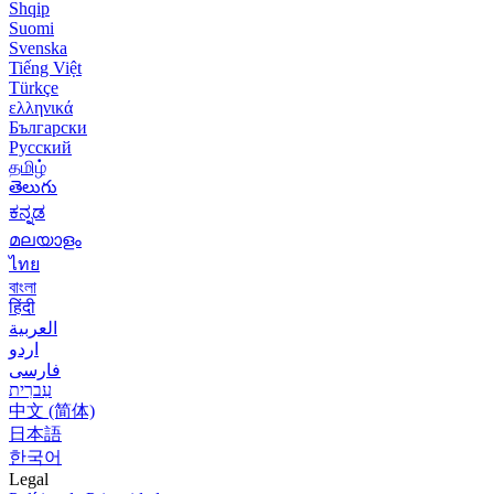
Shqip
Suomi
Svenska
Tiếng Việt
Türkçe
ελληνικά
Български
Русский
தமிழ்
తెలుగు
ಕನ್ನಡ
മലയാളം
ไทย
বাংলা
हिंदी
العربية
اردو
فارسی
עִברִית
中文 (简体)
日本語
한국어
Legal