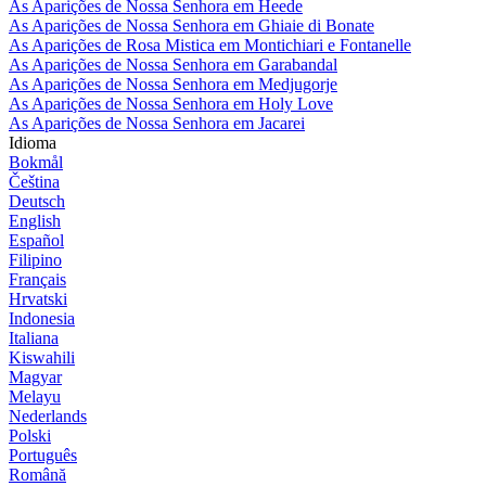
As Aparições de Nossa Senhora em Heede
As Aparições de Nossa Senhora em Ghiaie di Bonate
As Aparições de Rosa Mistica em Montichiari e Fontanelle
As Aparições de Nossa Senhora em Garabandal
As Aparições de Nossa Senhora em Medjugorje
As Aparições de Nossa Senhora em Holy Love
As Aparições de Nossa Senhora em Jacarei
Idioma
Bokmål
Čeština
Deutsch
English
Español
Filipino
Français
Hrvatski
Indonesia
Italiana
Kiswahili
Magyar
Melayu
Nederlands
Polski
Português
Română