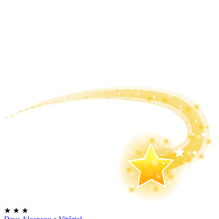
★
★
★