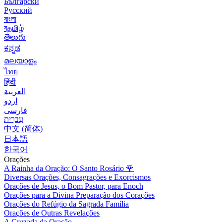
Български
Русский
বাংলা
বதமிழ்
తెలుగు
ಕನ್ನಡ
മലയാളം
ไทย
हिंदी
العربية
اردو
فارسی
עִברִית
中文 (简体)
日本語
한국어
Orações
A Rainha da Oração: O Santo Rosário
🌹
Diversas Orações, Consagrações e Exorcismos
Orações de Jesus, o Bom Pastor, para Enoch
Orações para a Divina Preparação dos Corações
Orações do Refúgio da Sagrada Família
Orações de Outras Revelações
A Cruzada da Oração