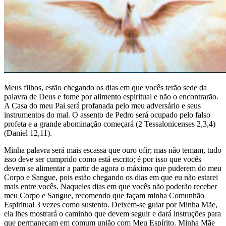
Meus filhos, estão chegando os dias em que vocês terão sede da
palavra de Deus e fome por alimento espiritual e não o encontrarão.
A Casa do meu Pai será profanada pelo meu adversário e seus
instrumentos do mal. O assento de Pedro será ocupado pelo falso
profeta e a grande abominação começará (2 Tessalonicenses 2,3,4)
(Daniel 12,11).
Minha palavra será mais escassa que ouro ofir; mas não temam, tudo
isso deve ser cumprido como está escrito; é por isso que vocês
devem se alimentar a partir de agora o máximo que puderem do meu
Corpo e Sangue, pois estão chegando os dias em que eu não estarei
mais entre vocês. Naqueles dias em que vocês não poderão receber
meu Corpo e Sangue, recomendo que façam minha Comunhão
Espiritual 3 vezes como sustento. Deixem-se guiar por Minha Mãe,
ela lhes mostrará o caminho que devem seguir e dará instruções para
que permaneçam em comum união com Meu Espírito. Minha Mãe