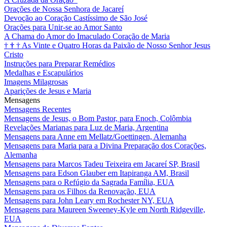
Orações de Nossa Senhora de Jacareí
Devoção ao Coração Castíssimo de São José
Orações para Unir-se ao Amor Santo
A Chama do Amor do Imaculado Coração de Maria
†
†
†
As Vinte e Quatro Horas da Paixão de Nosso Senhor Jesus
Cristo
Instruções para Preparar Remédios
Medalhas e Escapulários
Imagens Milagrosas
Aparições de Jesus e Maria
Mensagens
Mensagens Recentes
Mensagens de Jesus, o Bom Pastor, para Enoch, Colômbia
Revelações Marianas para Luz de Maria, Argentina
Mensagens para Anne em Mellatz/Goettingen, Alemanha
Mensagens para Maria para a Divina Preparação dos Corações,
Alemanha
Mensagens para Marcos Tadeu Teixeira em Jacareí SP, Brasil
Mensagens para Edson Glauber em Itapiranga AM, Brasil
Mensagens para o Refúgio da Sagrada Família, EUA
Mensagens para os Filhos da Renovação, EUA
Mensagens para John Leary em Rochester NY, EUA
Mensagens para Maureen Sweeney-Kyle em North Ridgeville,
EUA