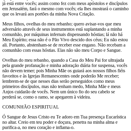
já está entre vocês; assim como fez com meus apóstolos e discípulos
em Jerusalém, fará o mesmo com vocês; ela lhes mostrará o caminho
que os levará aos portões da minha Nova Criação.
Meus filhos, ovelhas do meu rebanho; quero avisar-vos que meu
adversário através de seus instrumentos está suplantando a minha
comunhão, por máquinas infernais dispensando hóstias; lá não há
Meu Espírito; essa não é o Pão Vivo descido dos céus; Eu não estou
ali. Portanto, abstenham-se de receber esse engano. Não recebam a
comunhão com essas hóstias. Elas não são meu Corpo e Sangue.
Ovelhas do meu rebanho, quando a Casa do Meu Pai for ultrajada
pela grande profanação e minha adoração diária for suspensa, vocês
não devem temer; pois Minha Mãe os guiará aos nossos filhos fiéis
favoritos e às Igrejas Remanescentes onde poderão Me receber;
lembrem-se de que nesses dias serão perseguidos como meus
primeiros discípulos, mas não tenham medo, Minha Mãe e meus
Anjos cuidarão de vocês. Nem um único fio do seu cabelo se
perderá se, como o ramo, se apegarem à videira.
COMUNHÃO ESPIRITUAL
Ó Sangue de Jesus Cristo eu Te adoro em Tua presença Eucarística
no altar. Creio em teu poder e doçura, penetra na minha alma e
purifica-a, no meu coração e inflama-o.