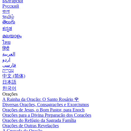
Български
Русский
বাংলা
বதமிழ்
తెలుగు
ಕನ್ನಡ
മലയാളം
ไทย
हिंदी
العربية
اردو
فارسی
עִברִית
中文 (简体)
日本語
한국어
Orações
A Rainha da Oração: O Santo Rosário
🌹
Diversas Orações, Consagrações e Exorcismos
Orações de Jesus, o Bom Pastor, para Enoch
Orações para a Divina Preparação dos Corações
Orações do Refúgio da Sagrada Família
Orações de Outras Revelações
A Cruzada da Oração