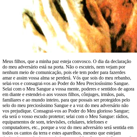
Meus filhos, que a minha paz esteja convosco. O dia da declaração
do meu adversário está na porta. Não o escuteis, nem vejam por
nenhum meio de comunicação, pois ele tem poder para fazerdes
amar e assim vossa alma se perderá. Vós que sois do meu rebanho,
selai-vos e consagrai-vos ao Poder do Meu Preciosíssimo Sangue.
Selai com o Meu Sangue a vossa mente, poderes e sentidos de agora
em diante e estendei-o aos vossos filhos, cônjuges, irmãos, pais,
familiares e ao mundo inteiro, para que possais ser protegidos pelo
selo do meu preciosíssimo Sangue e a voz do meu adversário não
vos prejudique. Consagrai-vos ao Poder do Meu glorioso Sangue;
ela será o vosso escudo protetor; selai com o Meu Sangue: rádios,
equipamentos de som, televisões, celulares, telefones e
computadores, etc., porque a voz do meu adversário será sentida em
todos os cantos da terra e estes aparelhos, mesmo que estejam