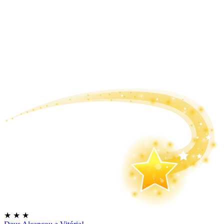
★
★
★