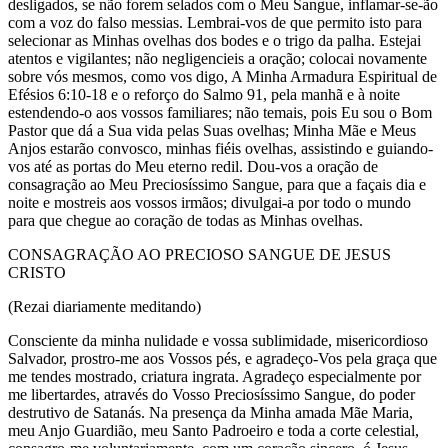
desligados, se não forem selados com o Meu Sangue, inflamar-se-ão
com a voz do falso messias. Lembrai-vos de que permito isto para
selecionar as Minhas ovelhas dos bodes e o trigo da palha. Estejai
atentos e vigilantes; não negligencieis a oração; colocai novamente
sobre vós mesmos, como vos digo, A Minha Armadura Espiritual de
Efésios 6:10-18 e o reforço do Salmo 91, pela manhã e à noite
estendendo-o aos vossos familiares; não temais, pois Eu sou o Bom
Pastor que dá a Sua vida pelas Suas ovelhas; Minha Mãe e Meus
Anjos estarão convosco, minhas fiéis ovelhas, assistindo e guiando-
vos até as portas do Meu eterno redil. Dou-vos a oração de
consagração ao Meu Preciosíssimo Sangue, para que a façais dia e
noite e mostreis aos vossos irmãos; divulgai-a por todo o mundo
para que chegue ao coração de todas as Minhas ovelhas.
CONSAGRAÇÃO AO PRECIOSO SANGUE DE JESUS
CRISTO
(Rezai diariamente meditando)
Consciente da minha nulidade e vossa sublimidade, misericordioso
Salvador, prostro-me aos Vossos pés, e agradeço-Vos pela graça que
me tendes mostrado, criatura ingrata. Agradeço especialmente por
me libertardes, através do Vosso Preciosíssimo Sangue, do poder
destrutivo de Satanás. Na presença da Minha amada Mãe Maria,
meu Anjo Guardião, meu Santo Padroeiro e toda a corte celestial,