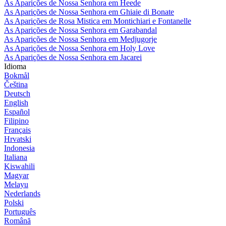
As Aparições de Nossa Senhora em Heede
As Aparições de Nossa Senhora em Ghiaie di Bonate
As Aparições de Rosa Mistica em Montichiari e Fontanelle
As Aparições de Nossa Senhora em Garabandal
As Aparições de Nossa Senhora em Medjugorje
As Aparições de Nossa Senhora em Holy Love
As Aparições de Nossa Senhora em Jacarei
Idioma
Bokmål
Čeština
Deutsch
English
Español
Filipino
Français
Hrvatski
Indonesia
Italiana
Kiswahili
Magyar
Melayu
Nederlands
Polski
Português
Română