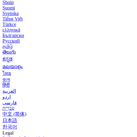
Shqip
Suomi
Svenska
Tiếng Việt
Türkçe
ελληνικά
Български
Русский
தமிழ்
తెలుగు
ಕನ್ನಡ
മലയാളം
ไทย
বাংলা
हिंदी
العربية
اردو
فارسی
עִברִית
中文 (简体)
日本語
한국어
Legal