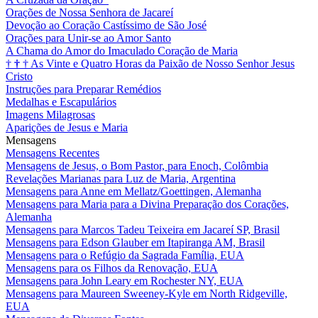
Orações de Nossa Senhora de Jacareí
Devoção ao Coração Castíssimo de São José
Orações para Unir-se ao Amor Santo
A Chama do Amor do Imaculado Coração de Maria
†
†
†
As Vinte e Quatro Horas da Paixão de Nosso Senhor Jesus
Cristo
Instruções para Preparar Remédios
Medalhas e Escapulários
Imagens Milagrosas
Aparições de Jesus e Maria
Mensagens
Mensagens Recentes
Mensagens de Jesus, o Bom Pastor, para Enoch, Colômbia
Revelações Marianas para Luz de Maria, Argentina
Mensagens para Anne em Mellatz/Goettingen, Alemanha
Mensagens para Maria para a Divina Preparação dos Corações,
Alemanha
Mensagens para Marcos Tadeu Teixeira em Jacareí SP, Brasil
Mensagens para Edson Glauber em Itapiranga AM, Brasil
Mensagens para o Refúgio da Sagrada Família, EUA
Mensagens para os Filhos da Renovação, EUA
Mensagens para John Leary em Rochester NY, EUA
Mensagens para Maureen Sweeney-Kyle em North Ridgeville,
EUA