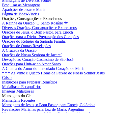
Mensagens de Diversas Fontes
Pesquisar as Mensagens
Aparições de Jesus e Maria
Página de Boas-Vindas
Orações, Consagrações e Exorcismos
A Rainha da Oração: O Santo Rosário
🌹
Diversas Orações, Consagrações e Exorcismos
Orações de Jesus, o Bom Pastor, para Enoch
Orações para a Divina Preparação dos Corações
Orações do Refúgio da Sagrada Família
Orações de Outras Revelações
A Cruzada da Oração
Orações de Nossa Senhora de Jacareí
Devoção ao Coração Castíssimo de São José
Orações para Unir-se ao Amor Santo
A Chama do Amor do Imaculado Coração de Maria
†
†
†
As Vinte e Quatro Horas da Paixão de Nosso Senhor Jesus
Cristo
Instruções para Preparar Remédios
Medalhas e Escapulários
Imagens Milagrosas
Mensagens do Céu
Mensagens Recentes
Mensagens de Jesus, o Bom Pastor, para Enoch, Colômbia
Revelações Marianas para Luz de Maria, Argentina