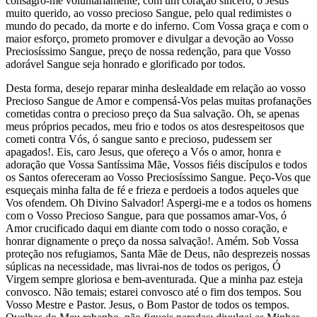
consagro-me voluntariamente, com um coração sincero, ó Jesus
muito querido, ao vosso precioso Sangue, pelo qual redimistes o
mundo do pecado, da morte e do inferno. Com Vossa graça e com o
maior esforço, prometo promover e divulgar a devoção ao Vosso
Preciosíssimo Sangue, preço de nossa redenção, para que Vosso
adorável Sangue seja honrado e glorificado por todos.
Desta forma, desejo reparar minha deslealdade em relação ao vosso
Precioso Sangue de Amor e compensá-Vos pelas muitas profanações
cometidas contra o precioso preço da Sua salvação. Oh, se apenas
meus próprios pecados, meu frio e todos os atos desrespeitosos que
cometi contra Vós, ó sangue santo e precioso, pudessem ser
apagados!. Eis, caro Jesus, que ofereço a Vós o amor, honra e
adoração que Vossa Santíssima Mãe, Vossos fiéis discípulos e todos
os Santos ofereceram ao Vosso Preciosíssimo Sangue. Peço-Vos que
esqueçais minha falta de fé e frieza e perdoeis a todos aqueles que
Vos ofendem. Oh Divino Salvador! Aspergi-me e a todos os homens
com o Vosso Precioso Sangue, para que possamos amar-Vos, ó
Amor crucificado daqui em diante com todo o nosso coração, e
honrar dignamente o preço da nossa salvação!. Amém. Sob Vossa
proteção nos refugiamos, Santa Mãe de Deus, não desprezeis nossas
súplicas na necessidade, mas livrai-nos de todos os perigos, Ó
Virgem sempre gloriosa e bem-aventurada. Que a minha paz esteja
convosco. Não temais; estarei convosco até o fim dos tempos. Sou
Vosso Mestre e Pastor. Jesus, o Bom Pastor de todos os tempos.