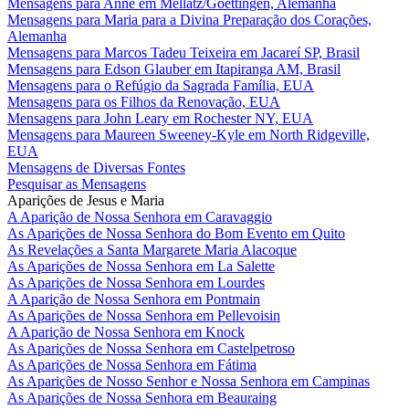
Mensagens para Anne em Mellatz/Goettingen, Alemanha
Mensagens para Maria para a Divina Preparação dos Corações,
Alemanha
Mensagens para Marcos Tadeu Teixeira em Jacareí SP, Brasil
Mensagens para Edson Glauber em Itapiranga AM, Brasil
Mensagens para o Refúgio da Sagrada Família, EUA
Mensagens para os Filhos da Renovação, EUA
Mensagens para John Leary em Rochester NY, EUA
Mensagens para Maureen Sweeney-Kyle em North Ridgeville,
EUA
Mensagens de Diversas Fontes
Pesquisar as Mensagens
Aparições de Jesus e Maria
A Aparição de Nossa Senhora em Caravaggio
As Aparições de Nossa Senhora do Bom Evento em Quito
As Revelações a Santa Margarete Maria Alacoque
As Aparições de Nossa Senhora em La Salette
As Aparições de Nossa Senhora em Lourdes
A Aparição de Nossa Senhora em Pontmain
As Aparições de Nossa Senhora em Pellevoisin
A Aparição de Nossa Senhora em Knock
As Aparições de Nossa Senhora em Castelpetroso
As Aparições de Nossa Senhora em Fátima
As Aparições de Nosso Senhor e Nossa Senhora em Campinas
As Aparições de Nossa Senhora em Beauraing