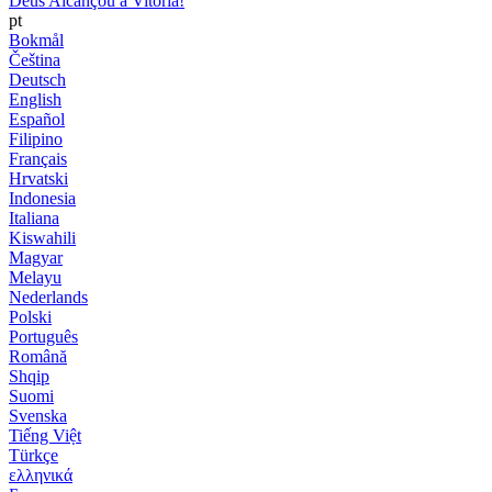
Deus Alcançou a Vitória!
pt
Bokmål
Čeština
Deutsch
English
Español
Filipino
Français
Hrvatski
Indonesia
Italiana
Kiswahili
Magyar
Melayu
Nederlands
Polski
Português
Română
Shqip
Suomi
Svenska
Tiếng Việt
Türkçe
ελληνικά