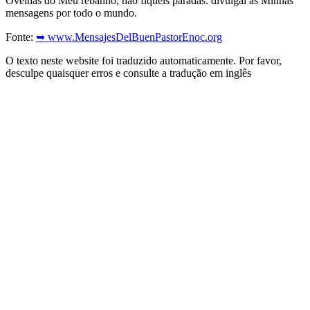
Ovelhas do Meu rebanho, não fiqueis paradas: divulgai as Minhas
mensagens por todo o mundo.
Fonte:
➥ www.MensajesDelBuenPastorEnoc.org
O texto neste website foi traduzido automaticamente. Por favor,
desculpe quaisquer erros e consulte a tradução em inglês