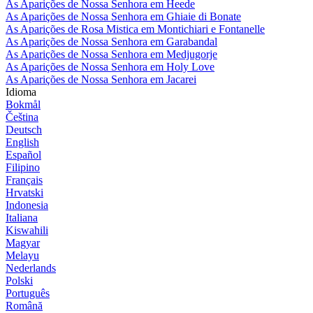
As Aparições de Nossa Senhora em Heede
As Aparições de Nossa Senhora em Ghiaie di Bonate
As Aparições de Rosa Mistica em Montichiari e Fontanelle
As Aparições de Nossa Senhora em Garabandal
As Aparições de Nossa Senhora em Medjugorje
As Aparições de Nossa Senhora em Holy Love
As Aparições de Nossa Senhora em Jacarei
Idioma
Bokmål
Čeština
Deutsch
English
Español
Filipino
Français
Hrvatski
Indonesia
Italiana
Kiswahili
Magyar
Melayu
Nederlands
Polski
Português
Română