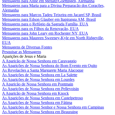
Mensagens para Anne em Mellatz/Goettingen, Alemanha
Mensagens para Maria para a Divina Preparação dos Corações,
Alemanha
Mensagens para Marcos Tadeu Teixeira em Jacareí SP, Brasil
Mensagens para Edson Glauber em Itapiranga AM, Brasil
Mensagens para o Refúgio da Sagrada Família, EUA
Mensagens para os Filhos da Renovação, EUA
Mensagens para John Leary em Rochester NY, EUA
Mensagens para Maureen Sweeney-Kyle em North Ridgeville,
EUA
Mensagens de Diversas Fontes
Pesquisar as Mensagens
Aparições de Jesus e Maria
A Aparição de Nossa Senhora em Caravaggio
As Aparições de Nossa Senhora do Bom Evento em Quito
As Revelações a Santa Margarete Maria Alacoque
As Aparições de Nossa Senhora em La Salette
As Aparições de Nossa Senhora em Lourdes
A Aparição de Nossa Senhora em Pontmain
As Aparições de Nossa Senhora em Pellevoisin
A Aparição de Nossa Senhora em Knock
As Aparições de Nossa Senhora em Castelpetroso
As Aparições de Nossa Senhora em Fátima
As Aparições de Nosso Senhor e Nossa Senhora em Campinas
As Aparições de Nossa Senhora em Beauraing