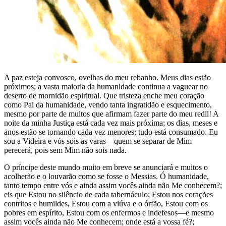
A paz esteja convosco, ovelhas do meu rebanho. Meus dias estão
próximos; a vasta maioria da humanidade continua a vaguear no
deserto de mornidão espiritual. Que tristeza enche meu coração
como Pai da humanidade, vendo tanta ingratidão e esquecimento,
mesmo por parte de muitos que afirmam fazer parte do meu redil! A
noite da minha Justiça está cada vez mais próxima; os dias, meses e
anos estão se tornando cada vez menores; tudo está consumado. Eu
sou a Videira e vós sois as varas—quem se separar de Mim
perecerá, pois sem Mim não sois nada.
O príncipe deste mundo muito em breve se anunciará e muitos o
acolherão e o louvarão como se fosse o Messias. Ó humanidade,
tanto tempo entre vós e ainda assim vocês ainda não Me conhecem?;
eis que Estou no silêncio de cada tabernáculo; Estou nos corações
contritos e humildes, Estou com a viúva e o órfão, Estou com os
pobres em espírito, Estou com os enfermos e indefesos—e mesmo
assim vocês ainda não Me conhecem; onde está a vossa fé?;