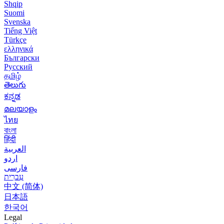
Shqip
Suomi
Svenska
Tiếng Việt
Türkçe
ελληνικά
Български
Русский
தமிழ்
తెలుగు
ಕನ್ನಡ
മലയാളം
ไทย
বাংলা
हिंदी
العربية
اردو
فارسی
עִברִית
中文 (简体)
日本語
한국어
Legal