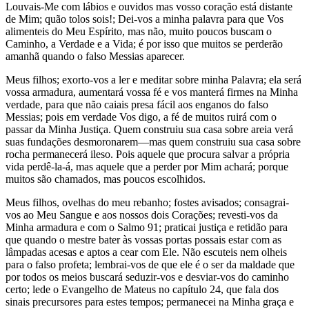
Louvais-Me com lábios e ouvidos mas vosso coração está distante
de Mim; quão tolos sois!; Dei-vos a minha palavra para que Vos
alimenteis do Meu Espírito, mas não, muito poucos buscam o
Caminho, a Verdade e a Vida; é por isso que muitos se perderão
amanhã quando o falso Messias aparecer.
Meus filhos; exorto-vos a ler e meditar sobre minha Palavra; ela será
vossa armadura, aumentará vossa fé e vos manterá firmes na Minha
verdade, para que não caiais presa fácil aos enganos do falso
Messias; pois em verdade Vos digo, a fé de muitos ruirá com o
passar da Minha Justiça. Quem construiu sua casa sobre areia verá
suas fundações desmoronarem—mas quem construiu sua casa sobre
rocha permanecerá ileso. Pois aquele que procura salvar a própria
vida perdê-la-á, mas aquele que a perder por Mim achará; porque
muitos são chamados, mas poucos escolhidos.
Meus filhos, ovelhas do meu rebanho; fostes avisados; consagrai-
vos ao Meu Sangue e aos nossos dois Corações; revesti-vos da
Minha armadura e com o Salmo 91; praticai justiça e retidão para
que quando o mestre bater às vossas portas possais estar com as
lâmpadas acesas e aptos a cear com Ele. Não escuteis nem olheis
para o falso profeta; lembrai-vos de que ele é o ser da maldade que
por todos os meios buscará seduzir-vos e desviar-vos do caminho
certo; lede o Evangelho de Mateus no capítulo 24, que fala dos
sinais precursores para estes tempos; permanecei na Minha graça e