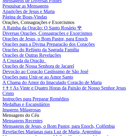
Mensagens de Diversas Fontes
Pesquisar as Mensagens
Aparições de Jesus e Maria
Página de Boas-Vindas
Orações, Consagrações e Exorcismos
A Rainha da Oração: O Santo Rosário
🌹
Diversas Orações, Consagrações e Exorcismos
Orações de Jesus, o Bom Pastor, para Enoch
Orações para a Divina Preparação dos Corações
Orações do Refúgio da Sagrada Família
Orações de Outras Revelações
A Cruzada da Oração
Orações de Nossa Senhora de Jacareí
Devoção ao Coração Castíssimo de São José
Orações para Unir-se ao Amor Santo
A Chama do Amor do Imaculado Coração de Maria
†
†
†
As Vinte e Quatro Horas da Paixão de Nosso Senhor Jesus
Cristo
Instruções para Preparar Remédios
Medalhas e Escapulários
Imagens Milagrosas
Mensagens do Céu
Mensagens Recentes
Mensagens de Jesus, o Bom Pastor, para Enoch, Colômbia
Revelações Marianas para Luz de Maria, Argentina