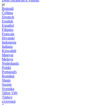
Deus Alcançou a Vitória!
pt
Bokmål
Čeština
Deutsch
English
Español
Filipino
Français
Hrvatski
Indonesia
Italiana
Kiswahili
Magyar
Melayu
Nederlands
Polski
Português
Română
Shqip
Suomi
Svenska
Tiếng Việt
Türkçe
ελληνικά