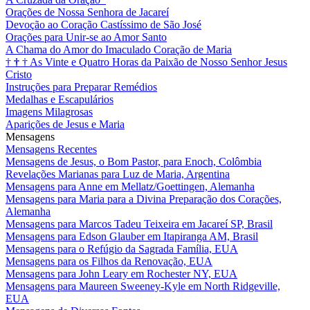
Orações de Nossa Senhora de Jacareí
Devoção ao Coração Castíssimo de São José
Orações para Unir-se ao Amor Santo
A Chama do Amor do Imaculado Coração de Maria
†
†
†
As Vinte e Quatro Horas da Paixão de Nosso Senhor Jesus
Cristo
Instruções para Preparar Remédios
Medalhas e Escapulários
Imagens Milagrosas
Aparições de Jesus e Maria
Mensagens
Mensagens Recentes
Mensagens de Jesus, o Bom Pastor, para Enoch, Colômbia
Revelações Marianas para Luz de Maria, Argentina
Mensagens para Anne em Mellatz/Goettingen, Alemanha
Mensagens para Maria para a Divina Preparação dos Corações,
Alemanha
Mensagens para Marcos Tadeu Teixeira em Jacareí SP, Brasil
Mensagens para Edson Glauber em Itapiranga AM, Brasil
Mensagens para o Refúgio da Sagrada Família, EUA
Mensagens para os Filhos da Renovação, EUA
Mensagens para John Leary em Rochester NY, EUA
Mensagens para Maureen Sweeney-Kyle em North Ridgeville,
EUA