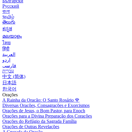
Български
Русский
বাংলা
বதமிழ்
తెలుగు
ಕನ್ನಡ
മലയാളം
ไทย
हिंदी
العربية
اردو
فارسی
עִברִית
中文 (简体)
日本語
한국어
Orações
A Rainha da Oração: O Santo Rosário
🌹
Diversas Orações, Consagrações e Exorcismos
Orações de Jesus, o Bom Pastor, para Enoch
Orações para a Divina Preparação dos Corações
Orações do Refúgio da Sagrada Família
Orações de Outras Revelações
A Cruzada da Oração