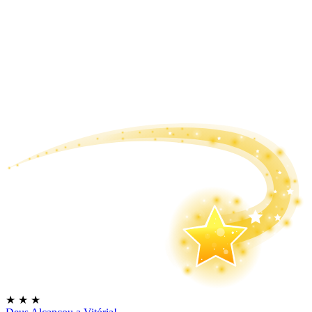
★
★
★