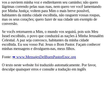
vos a ouvirem minha voz e endireitarem seu caminho; não quero
lágrimas correndo pelas suas ruas, nem quero ver você lamentando
por Minha Justiça; voltem para Mim o mais breve possível,
habitantes da minha cidade escolhida, não rasguem vossas roupas,
mas os seus corações; quero fazer de sua cidade um exemplo de
conversão.
Se vocês retornarem a Mim, o mundo vos seguirá, pois sois Meu
Israel escolhido, o povo que conduzirá as nações à Minha Jerusalém
Celestial. A paz seja convosco, habitantes da minha cidade
escolhida. Eu sou vosso Pai: Jesus o Bom Pastor. Façam conhecer
minhas mensagens e divulguem-nas, meus filhos.
Fonte:
➥ www.MensajesDelBuenPastorEnoc.org
O texto neste website foi traduzido automaticamente. Por favor,
desculpe quaisquer erros e consulte a tradução em inglês