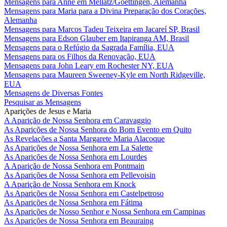
Mensagens para Anne em Mellatz/Goettingen, Alemanha
Mensagens para Maria para a Divina Preparação dos Corações,
Alemanha
Mensagens para Marcos Tadeu Teixeira em Jacareí SP, Brasil
Mensagens para Edson Glauber em Itapiranga AM, Brasil
Mensagens para o Refúgio da Sagrada Família, EUA
Mensagens para os Filhos da Renovação, EUA
Mensagens para John Leary em Rochester NY, EUA
Mensagens para Maureen Sweeney-Kyle em North Ridgeville,
EUA
Mensagens de Diversas Fontes
Pesquisar as Mensagens
Aparições de Jesus e Maria
A Aparição de Nossa Senhora em Caravaggio
As Aparições de Nossa Senhora do Bom Evento em Quito
As Revelações a Santa Margarete Maria Alacoque
As Aparições de Nossa Senhora em La Salette
As Aparições de Nossa Senhora em Lourdes
A Aparição de Nossa Senhora em Pontmain
As Aparições de Nossa Senhora em Pellevoisin
A Aparição de Nossa Senhora em Knock
As Aparições de Nossa Senhora em Castelpetroso
As Aparições de Nossa Senhora em Fátima
As Aparições de Nosso Senhor e Nossa Senhora em Campinas
As Aparições de Nossa Senhora em Beauraing