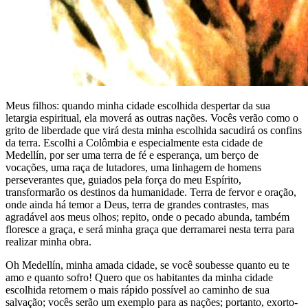
Meus filhos: quando minha cidade escolhida despertar da sua
letargia espiritual, ela moverá as outras nações. Vocês verão como o
grito de liberdade que virá desta minha escolhida sacudirá os confins
da terra. Escolhi a Colômbia e especialmente esta cidade de
Medellín, por ser uma terra de fé e esperança, um berço de
vocações, uma raça de lutadores, uma linhagem de homens
perseverantes que, guiados pela força do meu Espírito,
transformarão os destinos da humanidade. Terra de fervor e oração,
onde ainda há temor a Deus, terra de grandes contrastes, mas
agradável aos meus olhos; repito, onde o pecado abunda, também
floresce a graça, e será minha graça que derramarei nesta terra para
realizar minha obra.
Oh Medellín, minha amada cidade, se você soubesse quanto eu te
amo e quanto sofro! Quero que os habitantes da minha cidade
escolhida retornem o mais rápido possível ao caminho de sua
salvação; vocês serão um exemplo para as nações; portanto, exorto-