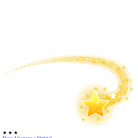
★
★
★