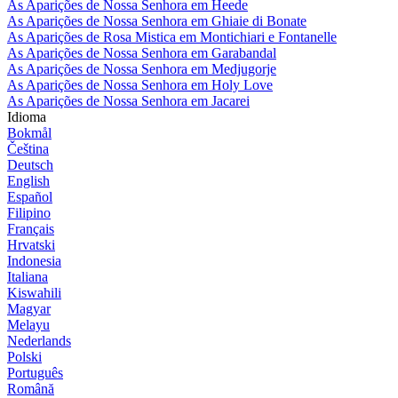
As Aparições de Nossa Senhora em Heede
As Aparições de Nossa Senhora em Ghiaie di Bonate
As Aparições de Rosa Mistica em Montichiari e Fontanelle
As Aparições de Nossa Senhora em Garabandal
As Aparições de Nossa Senhora em Medjugorje
As Aparições de Nossa Senhora em Holy Love
As Aparições de Nossa Senhora em Jacarei
Idioma
Bokmål
Čeština
Deutsch
English
Español
Filipino
Français
Hrvatski
Indonesia
Italiana
Kiswahili
Magyar
Melayu
Nederlands
Polski
Português
Română