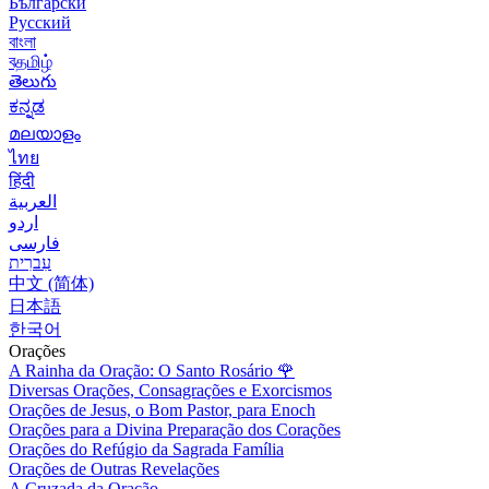
Български
Русский
বাংলা
বதமிழ்
తెలుగు
ಕನ್ನಡ
മലയാളം
ไทย
हिंदी
العربية
اردو
فارسی
עִברִית
中文 (简体)
日本語
한국어
Orações
A Rainha da Oração: O Santo Rosário
🌹
Diversas Orações, Consagrações e Exorcismos
Orações de Jesus, o Bom Pastor, para Enoch
Orações para a Divina Preparação dos Corações
Orações do Refúgio da Sagrada Família
Orações de Outras Revelações
A Cruzada da Oração