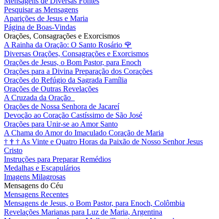
Mensagens de Diversas Fontes
Pesquisar as Mensagens
Aparições de Jesus e Maria
Página de Boas-Vindas
Orações, Consagrações e Exorcismos
A Rainha da Oração: O Santo Rosário
🌹
Diversas Orações, Consagrações e Exorcismos
Orações de Jesus, o Bom Pastor, para Enoch
Orações para a Divina Preparação dos Corações
Orações do Refúgio da Sagrada Família
Orações de Outras Revelações
A Cruzada da Oração
Orações de Nossa Senhora de Jacareí
Devoção ao Coração Castíssimo de São José
Orações para Unir-se ao Amor Santo
A Chama do Amor do Imaculado Coração de Maria
†
†
†
As Vinte e Quatro Horas da Paixão de Nosso Senhor Jesus
Cristo
Instruções para Preparar Remédios
Medalhas e Escapulários
Imagens Milagrosas
Mensagens do Céu
Mensagens Recentes
Mensagens de Jesus, o Bom Pastor, para Enoch, Colômbia
Revelações Marianas para Luz de Maria, Argentina