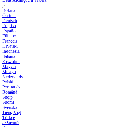
Deus Alcançou a Vitória!
pt
Bokmål
Čeština
Deutsch
English
Español
Filipino
Français
Hrvatski
Indonesia
Italiana
Kiswahili
Magyar
Melayu
Nederlands
Polski
Português
Română
Shqip
Suomi
Svenska
Tiếng Việt
Türkçe
ελληνικά