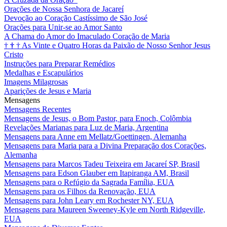
Orações de Nossa Senhora de Jacareí
Devoção ao Coração Castíssimo de São José
Orações para Unir-se ao Amor Santo
A Chama do Amor do Imaculado Coração de Maria
†
†
†
As Vinte e Quatro Horas da Paixão de Nosso Senhor Jesus
Cristo
Instruções para Preparar Remédios
Medalhas e Escapulários
Imagens Milagrosas
Aparições de Jesus e Maria
Mensagens
Mensagens Recentes
Mensagens de Jesus, o Bom Pastor, para Enoch, Colômbia
Revelações Marianas para Luz de Maria, Argentina
Mensagens para Anne em Mellatz/Goettingen, Alemanha
Mensagens para Maria para a Divina Preparação dos Corações,
Alemanha
Mensagens para Marcos Tadeu Teixeira em Jacareí SP, Brasil
Mensagens para Edson Glauber em Itapiranga AM, Brasil
Mensagens para o Refúgio da Sagrada Família, EUA
Mensagens para os Filhos da Renovação, EUA
Mensagens para John Leary em Rochester NY, EUA
Mensagens para Maureen Sweeney-Kyle em North Ridgeville,
EUA