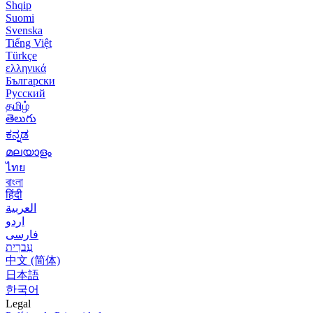
Shqip
Suomi
Svenska
Tiếng Việt
Türkçe
ελληνικά
Български
Русский
தமிழ்
తెలుగు
ಕನ್ನಡ
മലയാളം
ไทย
বাংলা
हिंदी
العربية
اردو
فارسی
עִברִית
中文 (简体)
日本語
한국어
Legal