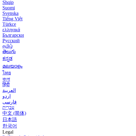
Shqip
Suomi
Svenska
Tiếng Việt
Türkçe
ελληνικά
Български
Русский
தமிழ்
తెలుగు
ಕನ್ನಡ
മലയാളം
ไทย
বাংলা
हिंदी
العربية
اردو
فارسی
עִברִית
中文 (简体)
日本語
한국어
Legal