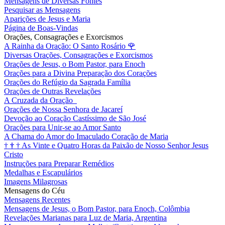
Mensagens de Diversas Fontes
Pesquisar as Mensagens
Aparições de Jesus e Maria
Página de Boas-Vindas
Orações, Consagrações e Exorcismos
A Rainha da Oração: O Santo Rosário
🌹
Diversas Orações, Consagrações e Exorcismos
Orações de Jesus, o Bom Pastor, para Enoch
Orações para a Divina Preparação dos Corações
Orações do Refúgio da Sagrada Família
Orações de Outras Revelações
A Cruzada da Oração
Orações de Nossa Senhora de Jacareí
Devoção ao Coração Castíssimo de São José
Orações para Unir-se ao Amor Santo
A Chama do Amor do Imaculado Coração de Maria
†
†
†
As Vinte e Quatro Horas da Paixão de Nosso Senhor Jesus
Cristo
Instruções para Preparar Remédios
Medalhas e Escapulários
Imagens Milagrosas
Mensagens do Céu
Mensagens Recentes
Mensagens de Jesus, o Bom Pastor, para Enoch, Colômbia
Revelações Marianas para Luz de Maria, Argentina