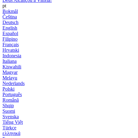
Deus Alcançou a Vitória!
pt
Bokmål
Čeština
Deutsch
English
Español
Filipino
Français
Hrvatski
Indonesia
Italiana
Kiswahili
Magyar
Melayu
Nederlands
Polski
Português
Română
Shqip
Suomi
Svenska
Tiếng Việt
Türkçe
ελληνικά