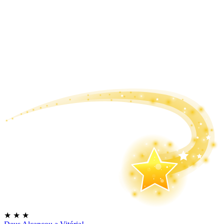
★
★
★