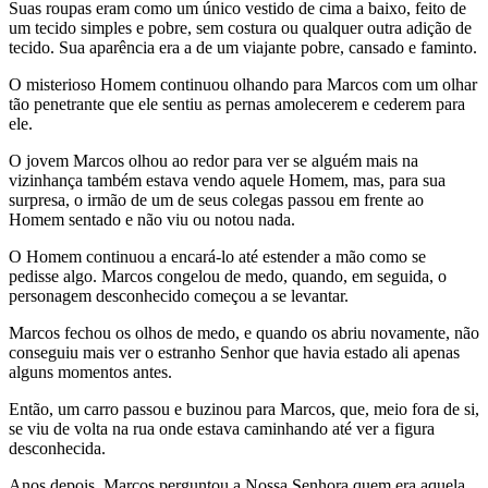
Suas roupas eram como um único vestido de cima a baixo, feito de
um tecido simples e pobre, sem costura ou qualquer outra adição de
tecido. Sua aparência era a de um viajante pobre, cansado e faminto.
O misterioso Homem continuou olhando para Marcos com um olhar
tão penetrante que ele sentiu as pernas amolecerem e cederem para
ele.
O jovem Marcos olhou ao redor para ver se alguém mais na
vizinhança também estava vendo aquele Homem, mas, para sua
surpresa, o irmão de um de seus colegas passou em frente ao
Homem sentado e não viu ou notou nada.
O Homem continuou a encará-lo até estender a mão como se
pedisse algo. Marcos congelou de medo, quando, em seguida, o
personagem desconhecido começou a se levantar.
Marcos fechou os olhos de medo, e quando os abriu novamente, não
conseguiu mais ver o estranho Senhor que havia estado ali apenas
alguns momentos antes.
Então, um carro passou e buzinou para Marcos, que, meio fora de si,
se viu de volta na rua onde estava caminhando até ver a figura
desconhecida.
Anos depois, Marcos perguntou a Nossa Senhora quem era aquela