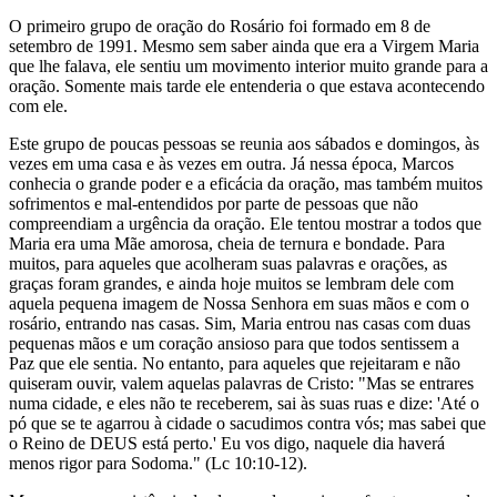
O primeiro grupo de oração do Rosário foi formado em 8 de
setembro de 1991. Mesmo sem saber ainda que era a Virgem Maria
que lhe falava, ele sentiu um movimento interior muito grande para a
oração. Somente mais tarde ele entenderia o que estava acontecendo
com ele.
Este grupo de poucas pessoas se reunia aos sábados e domingos, às
vezes em uma casa e às vezes em outra. Já nessa época, Marcos
conhecia o grande poder e a eficácia da oração, mas também muitos
sofrimentos e mal-entendidos por parte de pessoas que não
compreendiam a urgência da oração. Ele tentou mostrar a todos que
Maria era uma Mãe amorosa, cheia de ternura e bondade. Para
muitos, para aqueles que acolheram suas palavras e orações, as
graças foram grandes, e ainda hoje muitos se lembram dele com
aquela pequena imagem de Nossa Senhora em suas mãos e com o
rosário, entrando nas casas. Sim, Maria entrou nas casas com duas
pequenas mãos e um coração ansioso para que todos sentissem a
Paz que ele sentia. No entanto, para aqueles que rejeitaram e não
quiseram ouvir, valem aquelas palavras de Cristo: "Mas se entrares
numa cidade, e eles não te receberem, sai às suas ruas e dize: 'Até o
pó que se te agarrou à cidade o sacudimos contra vós; mas sabei que
o Reino de DEUS está perto.' Eu vos digo, naquele dia haverá
menos rigor para Sodoma." (Lc 10:10-12).