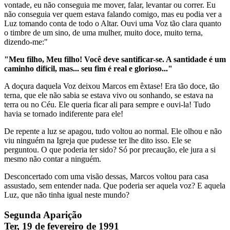
vontade, eu não conseguia me mover, falar, levantar ou correr. Eu
não conseguia ver quem estava falando comigo, mas eu podia ver a
Luz tomando conta de todo o Altar. Ouvi uma Voz tão clara quanto
o timbre de um sino, de uma mulher, muito doce, muito terna,
dizendo-me:"
"Meu filho, Meu filho! Você deve santificar-se. A santidade é um
caminho difícil, mas... seu fim é real e glorioso..."
A doçura daquela Voz deixou Marcos em êxtase! Era tão doce, tão
terna, que ele não sabia se estava vivo ou sonhando, se estava na
terra ou no Céu. Ele queria ficar ali para sempre e ouvi-la! Tudo
havia se tornado indiferente para ele!
De repente a luz se apagou, tudo voltou ao normal. Ele olhou e não
viu ninguém na Igreja que pudesse ter lhe dito isso. Ele se
perguntou. O que poderia ter sido? Só por precaução, ele jura a si
mesmo não contar a ninguém.
Desconcertado com uma visão dessas, Marcos voltou para casa
assustado, sem entender nada. Que poderia ser aquela voz? E aquela
Luz, que não tinha igual neste mundo?
Segunda Aparição
Ter, 19 de fevereiro de 1991