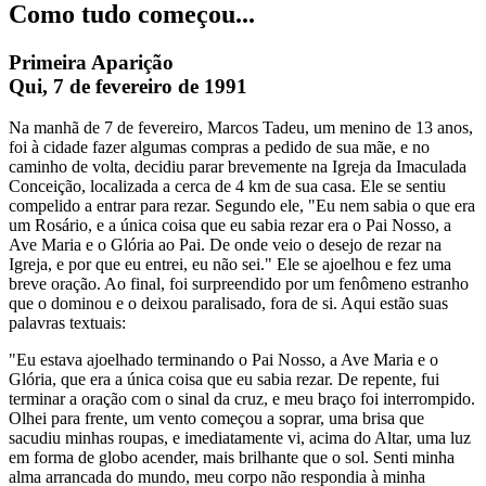
Como tudo começou...
Primeira Aparição
Qui, 7 de fevereiro de 1991
Na manhã de 7 de fevereiro, Marcos Tadeu, um menino de 13 anos,
foi à cidade fazer algumas compras a pedido de sua mãe, e no
caminho de volta, decidiu parar brevemente na Igreja da Imaculada
Conceição, localizada a cerca de 4 km de sua casa. Ele se sentiu
compelido a entrar para rezar. Segundo ele, "Eu nem sabia o que era
um Rosário, e a única coisa que eu sabia rezar era o Pai Nosso, a
Ave Maria e o Glória ao Pai. De onde veio o desejo de rezar na
Igreja, e por que eu entrei, eu não sei." Ele se ajoelhou e fez uma
breve oração. Ao final, foi surpreendido por um fenômeno estranho
que o dominou e o deixou paralisado, fora de si. Aqui estão suas
palavras textuais:
"Eu estava ajoelhado terminando o Pai Nosso, a Ave Maria e o
Glória, que era a única coisa que eu sabia rezar. De repente, fui
terminar a oração com o sinal da cruz, e meu braço foi interrompido.
Olhei para frente, um vento começou a soprar, uma brisa que
sacudiu minhas roupas, e imediatamente vi, acima do Altar, uma luz
em forma de globo acender, mais brilhante que o sol. Senti minha
alma arrancada do mundo, meu corpo não respondia à minha