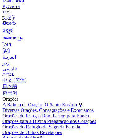
Български
Русский
বাংলা
বதமிழ்
తెలుగు
ಕನ್ನಡ
മലയാളം
ไทย
हिंदी
العربية
اردو
فارسی
עִברִית
中文 (简体)
日本語
한국어
Orações
A Rainha da Oração: O Santo Rosário
🌹
Diversas Orações, Consagrações e Exorcismos
Orações de Jesus, o Bom Pastor, para Enoch
Orações para a Divina Preparação dos Corações
Orações do Refúgio da Sagrada Família
Orações de Outras Revelações
A Cruzada da Oração