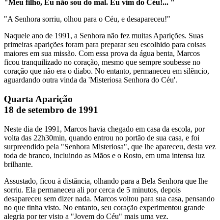
"Meu filho, Eu não sou do mal. Eu vim do Céu!... "
"A Senhora sorriu, olhou para o Céu, e desapareceu!"
Naquele ano de 1991, a Senhora não fez muitas Aparições. Suas
primeiras aparições foram para preparar seu escolhido para coisas
maiores em sua missão. Com essa prova da água benta, Marcos
ficou tranquilizado no coração, mesmo que sempre soubesse no
coração que não era o diabo. No entanto, permaneceu em silêncio,
aguardando outra vinda da 'Misteriosa Senhora do Céu'.
Quarta Aparição
18 de setembro de 1991
Neste dia de 1991, Marcos havia chegado em casa da escola, por
volta das 22h30min, quando entrou no portão de sua casa, e foi
surpreendido pela "Senhora Misteriosa", que lhe apareceu, desta vez
toda de branco, incluindo as Mãos e o Rosto, em uma intensa luz
brilhante.
Assustado, ficou à distância, olhando para a Bela Senhora que lhe
sorriu. Ela permaneceu ali por cerca de 5 minutos, depois
desapareceu sem dizer nada. Marcos voltou para sua casa, pensando
no que tinha visto. No entanto, seu coração experimentou grande
alegria por ter visto a "Jovem do Céu" mais uma vez.