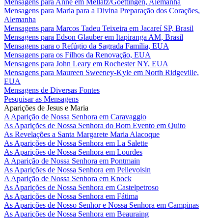
Mensagens para Anne em Mellatz/Goettingen, Alemanha
Mensagens para Maria para a Divina Preparação dos Corações,
Alemanha
Mensagens para Marcos Tadeu Teixeira em Jacareí SP, Brasil
Mensagens para Edson Glauber em Itapiranga AM, Brasil
Mensagens para o Refúgio da Sagrada Família, EUA
Mensagens para os Filhos da Renovação, EUA
Mensagens para John Leary em Rochester NY, EUA
Mensagens para Maureen Sweeney-Kyle em North Ridgeville,
EUA
Mensagens de Diversas Fontes
Pesquisar as Mensagens
Aparições de Jesus e Maria
A Aparição de Nossa Senhora em Caravaggio
As Aparições de Nossa Senhora do Bom Evento em Quito
As Revelações a Santa Margarete Maria Alacoque
As Aparições de Nossa Senhora em La Salette
As Aparições de Nossa Senhora em Lourdes
A Aparição de Nossa Senhora em Pontmain
As Aparições de Nossa Senhora em Pellevoisin
A Aparição de Nossa Senhora em Knock
As Aparições de Nossa Senhora em Castelpetroso
As Aparições de Nossa Senhora em Fátima
As Aparições de Nosso Senhor e Nossa Senhora em Campinas
As Aparições de Nossa Senhora em Beauraing