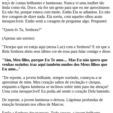
terço de contas brilhantes e luminosas. Nunca vi uma mulher tão
linda como ela. Doce, ela fez um gesto para que eu me aproximasse.
Eu não fui, porque estava com medo. Então Ela se adiantou. Eu não
tive coragem de dizer nada. Ela sorriu, com aqueles olhos azuis
inesquecíveis. Então senti a coragem de perguntar algo. Perguntei:
"Quem és Tu, Senhora?"
(Apenas um sorriso)
"Desejas que eu esteja aqui (nessa Luz) com a Senhora? E eis que a
Bela Senhora abriu seus lábios cor-de-rosa para falar comigo e disse:
"Sim, Meu filho, porque Eu Te amo.... Mas Eu não quero que
venhas sozinho; traz aqui também muitos dos Meus filhos que
Eu amo..."
"De repente, a jovem brilhante, sempre sorrindo, começou a se
aproximar de mim. Meu coração saltou de excitação e choque,
enquanto a figura luminosa se inclinou sobre mim para me abraçar!
Uma cena inesquecível! Eu podia até sentir o coração Dela batendo.
De repente, a jovem luminosa o deixou. Lágrimas profundas de
emoção brotaram nos olhos de Marcos.
Então a Senhora desapareceu. Tudo cessou, a jovem brilhante