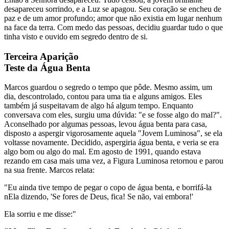
desapareceu sorrindo, e a Luz se apagou. Seu coração se encheu de
paz e de um amor profundo; amor que não existia em lugar nenhum
na face da terra. Com medo das pessoas, decidiu guardar tudo o que
tinha visto e ouvido em segredo dentro de si.
Terceira Aparição
Teste da Água Benta
Marcos guardou o segredo o tempo que pôde. Mesmo assim, um
dia, descontrolado, contou para uma tia e alguns amigos. Eles
também já suspeitavam de algo há algum tempo. Enquanto
conversava com eles, surgiu uma dúvida: "e se fosse algo do mal?".
Aconselhado por algumas pessoas, levou água benta para casa,
disposto a aspergir vigorosamente aquela "Jovem Luminosa", se ela
voltasse novamente. Decidido, aspergiria água benta, e veria se era
algo bom ou algo do mal. Em agosto de 1991, quando estava
rezando em casa mais uma vez, a Figura Luminosa retornou e parou
na sua frente. Marcos relata:
"Eu ainda tive tempo de pegar o copo de água benta, e borrifá-la
nEla dizendo, 'Se fores de Deus, fica! Se não, vai embora!'
Ela sorriu e me disse:"