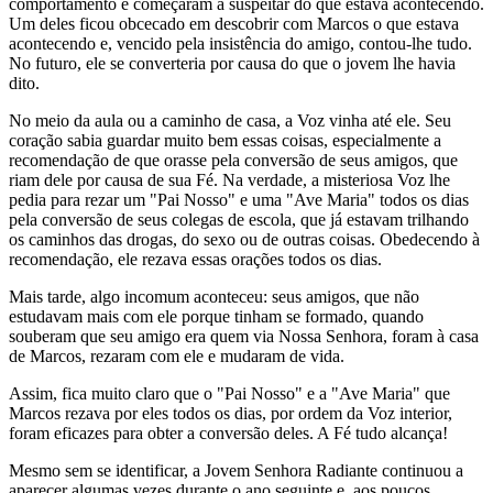
comportamento e começaram a suspeitar do que estava acontecendo.
Um deles ficou obcecado em descobrir com Marcos o que estava
acontecendo e, vencido pela insistência do amigo, contou-lhe tudo.
No futuro, ele se converteria por causa do que o jovem lhe havia
dito.
No meio da aula ou a caminho de casa, a Voz vinha até ele. Seu
coração sabia guardar muito bem essas coisas, especialmente a
recomendação de que orasse pela conversão de seus amigos, que
riam dele por causa de sua Fé. Na verdade, a misteriosa Voz lhe
pedia para rezar um "Pai Nosso" e uma "Ave Maria" todos os dias
pela conversão de seus colegas de escola, que já estavam trilhando
os caminhos das drogas, do sexo ou de outras coisas. Obedecendo à
recomendação, ele rezava essas orações todos os dias.
Mais tarde, algo incomum aconteceu: seus amigos, que não
estudavam mais com ele porque tinham se formado, quando
souberam que seu amigo era quem via Nossa Senhora, foram à casa
de Marcos, rezaram com ele e mudaram de vida.
Assim, fica muito claro que o "Pai Nosso" e a "Ave Maria" que
Marcos rezava por eles todos os dias, por ordem da Voz interior,
foram eficazes para obter a conversão deles. A Fé tudo alcança!
Mesmo sem se identificar, a Jovem Senhora Radiante continuou a
aparecer algumas vezes durante o ano seguinte e, aos poucos,