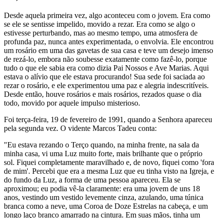
Desde aquela primeira vez, algo aconteceu com o jovem. Era como
se ele se sentisse impelido, movido a rezar. Era como se algo o
estivesse perturbando, mas ao mesmo tempo, uma atmosfera de
profunda paz, nunca antes experimentada, o envolvia. Ele encontrou
um rosário em uma das gavetas de sua casa e teve um desejo imenso
de rezá-lo, embora não soubesse exatamente como fazê-lo, porque
tudo o que ele sabia era como dizia Pai Nossos e Ave Marias. Aqui
estava o alívio que ele estava procurando! Sua sede foi saciada ao
rezar o rosário, e ele experimentou uma paz e alegria indescritíveis.
Desde então, houve rosários e mais rosários, rezados quase o dia
todo, movido por aquele impulso misterioso.
Foi terça-feira, 19 de fevereiro de 1991, quando a Senhora apareceu
pela segunda vez. O vidente Marcos Tadeu conta:
"Eu estava rezando o Terço quando, na minha frente, na sala da
minha casa, vi uma Luz muito forte, mais brilhante que o próprio
sol. Fiquei completamente maravilhado e, de novo, fiquei como 'fora
de mim'. Percebi que era a mesma Luz que eu tinha visto na Igreja, e
do fundo da Luz, a forma de uma pessoa apareceu. Ela se
aproximou; eu podia vê-la claramente: era uma jovem de uns 18
anos, vestindo um vestido levemente cinza, azulando, uma túnica
branca como a neve, uma Coroa de Doze Estrelas na cabeça, e um
longo laço branco amarrado na cintura. Em suas mãos, tinha um