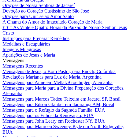
Orações de Nossa Senhora de Jacareí
Devoção ao Coração Castíssimo de São José
Orações para Unir-se ao Amor Santo
A Chama do Amor do Imaculado Coração de Maria
†
†
†
As Vinte e Quatro Horas da Paixão de Nosso Senhor Jesus
Cristo
Instruções para Preparar Remédios
Medalhas e Escapulários
Imagens Milagrosas
Aparições de Jesus e Maria
Mensagens
Mensagens Recentes
Mensagens de Jesus, o Bom Pastor, para Enoch, Colômbia
Revelações Marianas para Luz de Maria, Argentina
Mensagens para Anne em Mellatz/Goettingen, Alemanha
Mensagens para Maria para a Divina Preparação dos Corações,
Alemanha
Mensagens para Marcos Tadeu Teixeira em Jacareí SP, Brasil
Mensagens para Edson Glauber em Itapiranga AM, Brasil
Mensagens para o Refúgio da Sagrada Família, EUA
Mensagens para os Filhos da Renovação, EUA
Mensagens para John Leary em Rochester NY, EUA
Mensagens para Maureen Sweeney-Kyle em North Ridgeville,
EUA