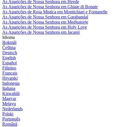
As Aparições de Nossa Senhora em Heede
As Aparições de Nossa Senhora em Ghiaie di Bonate
As Aparições de Rosa Mistica em Montichiari e Fontanelle
As Aparições de Nossa Senhora em Garabandal
As Aparições de Nossa Senhora em Medjugorje
As Aparições de Nossa Senhora em Holy Love
As Aparições de Nossa Senhora em Jacarei
Idioma
Bokmål
Čeština
Deutsch
English
Español
Filipino
Français
Hrvatski
Indonesia
Italiana
Kiswahili
Magyar
Melayu
Nederlands
Polski
Português
Română