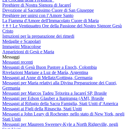
Preghiere di Nostra Signora di Jacareí
Devozione al Sacratissimo Cuore di San Giuseppe
Preghiere per unirsi con l’Amore Santo
La Fiamma d'Amore dell'Immacolato Cuore di Maria
†
†
†
Le Ventiquattro Ore della Passione del Nostro Signore Gesù
Cristo
Istruzioni per la preparazione dei rimedi
Medaglie e Scapolari
Immagini Miracolose
Apparizioni di Gesù e Maria
Messaggi
Messaggi recenti
Messaggi di Gesù Buon Pastore a Enoch, Colombia
Rivelazioni Mariane a Luz de María, Argentina
Messaggi ad Anne di Mellatz/Gottinga, Germania
Messaggi per Maria relativi alla Divina Preparazione dei Cuori,
Germania
Messaggi per Marcos Tadeu Teixeira a Jacareí SP, Brasile
Messaggi per Edson Glauber a Itapiranga (AM], Brasile
Messaggi al Rifugio della Sacra Famiglia, Stati Uniti d’America
Messaggi ai Figli della Rinascita, Stati Uniti
Messaggi a John Leary di Rochester, nello stato di New York, negli
Stati Uniti
Messaggi per Maureen Sweeney-Kyle a North Ridgeville, negli