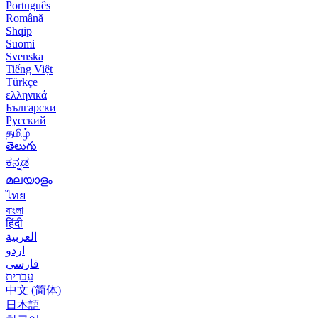
Português
Română
Shqip
Suomi
Svenska
Tiếng Việt
Türkçe
ελληνικά
Български
Русский
தமிழ்
తెలుగు
ಕನ್ನಡ
മലയാളം
ไทย
বাংলা
हिंदी
العربية
اردو
فارسی
עִברִית
中文 (简体)
日本語