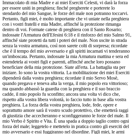
Immacolato di mia Madre e ai miei Eserciti Celesti, vi darà la forza
per essere uniti in preghiera; finché pregherete e porterete lo
stendardo del mio Sangue, le forze del male non potranno toccarvi.
Pertanto, figli miei, è molto importante che vi uniate nella preghiera
con i vostri fratelli e mia Madre, affinché la protezione rimanga
dentro di voi. Formate catene di preghiera con il Santo Rosario;
indossate l'Armatura dell'Efesini 6:18 e il rinforzo del mio Salmo 91,
affinché siate protetti da tutti i poteri del male. Non uscite in strada
senza la vostra armatura, così non sarete colti di sorpresa; ricordate
che è il tempo del mio avversario e gli spiriti incarnati vi tenderanno
un'imboscata. Pertanto, indossate la mia Armatura mattina e sera ed
estendetela ai vostri figli e parenti, affinché anche loro possano
beneficiare della mia protezione. Siate all'erta. La battaglia sta per
iniziare. Io sono la vostra vittoria. La mobilitazione dei miei Eserciti
dipenderà dalla vostra preghiera; ricordate il mio Servo Mosè,
quando pregava e teneva alta la verga, il mio popolo era vittorioso;
ma quando abbassò la guardia con la preghiera e il suo braccio
cadde, il mio popolo fu sconfitto; ancora una volta vi dico che,
rispetto alla vostra libera volontà, io faccio tutto in base alla vostra
preghiera. La forza della vostra preghiera, lode, fede, opere e
soprattutto amore sarà il vostro scudo protettivo, che emetterà raggi
di giustizia che accecheranno e sconfiggeranno le forze del male. Il
mio Verbo è Spirito e Vita. È una spada a doppio taglio contro ogni
forza del male; leggetelo e mettetelo in pratica contro gli eserciti del
mio avversario e essi fuggiranno nel disordine. Figli miei, le armi