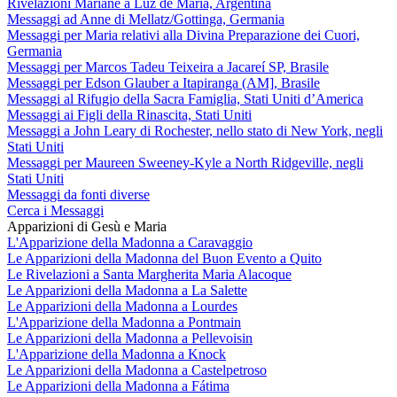
Rivelazioni Mariane a Luz de María, Argentina
Messaggi ad Anne di Mellatz/Gottinga, Germania
Messaggi per Maria relativi alla Divina Preparazione dei Cuori,
Germania
Messaggi per Marcos Tadeu Teixeira a Jacareí SP, Brasile
Messaggi per Edson Glauber a Itapiranga (AM], Brasile
Messaggi al Rifugio della Sacra Famiglia, Stati Uniti d’America
Messaggi ai Figli della Rinascita, Stati Uniti
Messaggi a John Leary di Rochester, nello stato di New York, negli
Stati Uniti
Messaggi per Maureen Sweeney-Kyle a North Ridgeville, negli
Stati Uniti
Messaggi da fonti diverse
Cerca i Messaggi
Apparizioni di Gesù e Maria
L'Apparizione della Madonna a Caravaggio
Le Apparizioni della Madonna del Buon Evento a Quito
Le Rivelazioni a Santa Margherita Maria Alacoque
Le Apparizioni della Madonna a La Salette
Le Apparizioni della Madonna a Lourdes
L'Apparizione della Madonna a Pontmain
Le Apparizioni della Madonna a Pellevoisin
L'Apparizione della Madonna a Knock
Le Apparizioni della Madonna a Castelpetroso
Le Apparizioni della Madonna a Fátima