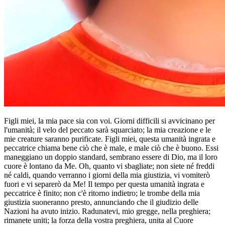
Figli miei, la mia pace sia con voi. Giorni difficili si avvicinano per
l'umanità; il velo del peccato sarà squarciato; la mia creazione e le
mie creature saranno purificate. Figli miei, questa umanità ingrata e
peccatrice chiama bene ciò che è male, e male ciò che è buono. Essi
maneggiano un doppio standard, sembrano essere di Dio, ma il loro
cuore è lontano da Me. Oh, quanto vi sbagliate; non siete né freddi
né caldi, quando verranno i giorni della mia giustizia, vi vomiterò
fuori e vi separerò da Me! Il tempo per questa umanità ingrata e
peccatrice è finito; non c'è ritorno indietro; le trombe della mia
giustizia suoneranno presto, annunciando che il giudizio delle
Nazioni ha avuto inizio. Radunatevi, mio gregge, nella preghiera;
rimanete uniti; la forza della vostra preghiera, unita al Cuore