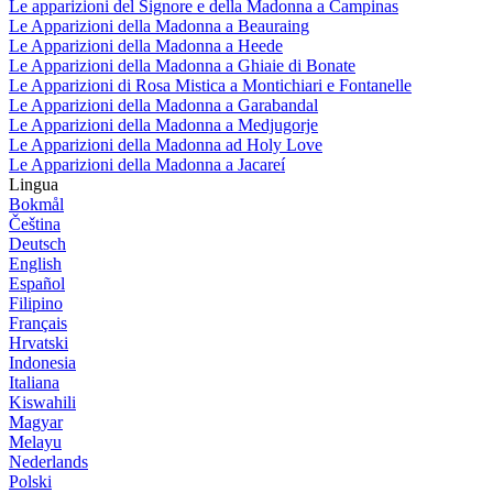
Le apparizioni del Signore e della Madonna a Campinas
Le Apparizioni della Madonna a Beauraing
Le Apparizioni della Madonna a Heede
Le Apparizioni della Madonna a Ghiaie di Bonate
Le Apparizioni di Rosa Mistica a Montichiari e Fontanelle
Le Apparizioni della Madonna a Garabandal
Le Apparizioni della Madonna a Medjugorje
Le Apparizioni della Madonna ad Holy Love
Le Apparizioni della Madonna a Jacareí
Lingua
Bokmål
Čeština
Deutsch
English
Español
Filipino
Français
Hrvatski
Indonesia
Italiana
Kiswahili
Magyar
Melayu
Nederlands
Polski