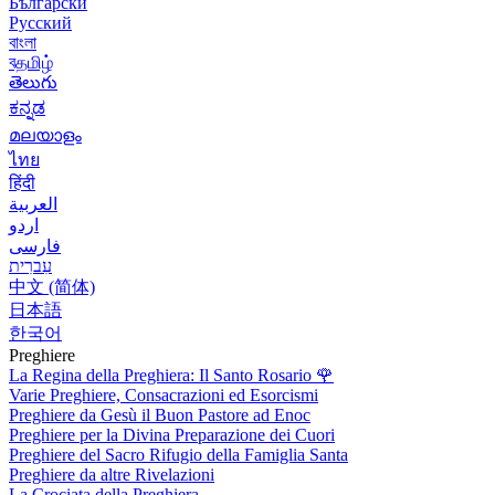
Български
Русский
বাংলা
বதமிழ்
తెలుగు
ಕನ್ನಡ
മലയാളം
ไทย
हिंदी
العربية
اردو
فارسی
עִברִית
中文 (简体)
日本語
한국어
Preghiere
La Regina della Preghiera: Il Santo Rosario
🌹
Varie Preghiere, Consacrazioni ed Esorcismi
Preghiere da Gesù il Buon Pastore ad Enoc
Preghiere per la Divina Preparazione dei Cuori
Preghiere del Sacro Rifugio della Famiglia Santa
Preghiere da altre Rivelazioni
La Crociata della Preghiera