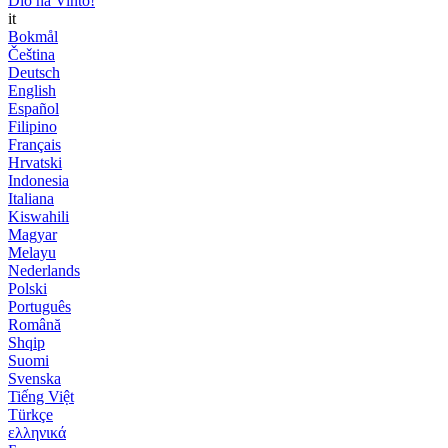
Dio ha Vinto!
it
Bokmål
Čeština
Deutsch
English
Español
Filipino
Français
Hrvatski
Indonesia
Italiana
Kiswahili
Magyar
Melayu
Nederlands
Polski
Português
Română
Shqip
Suomi
Svenska
Tiếng Việt
Türkçe
ελληνικά