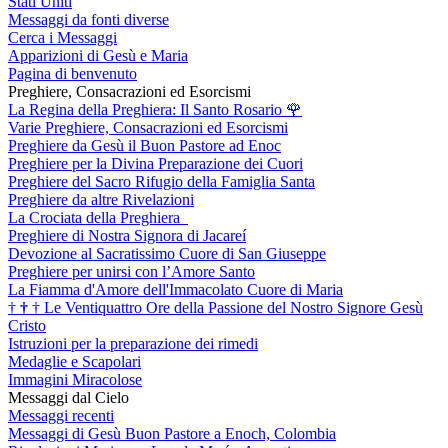
Stati Uniti
Messaggi da fonti diverse
Cerca i Messaggi
Apparizioni di Gesù e Maria
Pagina di benvenuto
Preghiere, Consacrazioni ed Esorcismi
La Regina della Preghiera: Il Santo Rosario
🌹
Varie Preghiere, Consacrazioni ed Esorcismi
Preghiere da Gesù il Buon Pastore ad Enoc
Preghiere per la Divina Preparazione dei Cuori
Preghiere del Sacro Rifugio della Famiglia Santa
Preghiere da altre Rivelazioni
La Crociata della Preghiera
Preghiere di Nostra Signora di Jacareí
Devozione al Sacratissimo Cuore di San Giuseppe
Preghiere per unirsi con l’Amore Santo
La Fiamma d'Amore dell'Immacolato Cuore di Maria
†
†
†
Le Ventiquattro Ore della Passione del Nostro Signore Gesù
Cristo
Istruzioni per la preparazione dei rimedi
Medaglie e Scapolari
Immagini Miracolose
Messaggi dal Cielo
Messaggi recenti
Messaggi di Gesù Buon Pastore a Enoch, Colombia