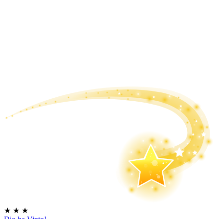
★
★
★