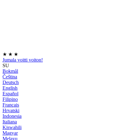
★
★
★
Jumala voitti voiton!
SU
Bokmål
Čeština
Deutsch
English
Español
Filipino
Français
Hrvatski
Indonesia
Italiana
Kiswahili
Magyar
Melayu