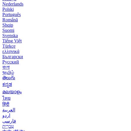
Nederlands
Polski
Português
Română
Shqip
Suomi
Svenska
Tiếng Việt
Türkçe
ελληνικά
Български
Русский
বাংলা
বதமிழ்
తెలుగు
ಕನ್ನಡ
മലയാളം
ไทย
हिंदी
العربية
اردو
فارسی
עִברִית