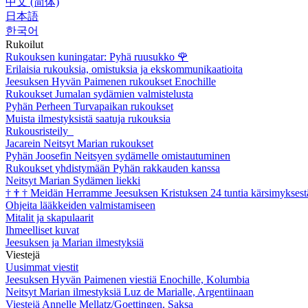
中文 (简体)
日本語
한국어
Rukoilut
Rukouksen kuningatar: Pyhä ruusukko
🌹
Erilaisia rukouksia, omistuksia ja ekskommunikaatioita
Jeesuksen Hyvän Paimenen rukoukset Enochille
Rukoukset Jumalan sydämien valmistelusta
Pyhän Perheen Turvapaikan rukoukset
Muista ilmestyksistä saatuja rukouksia
Rukousristeily
Jacarein Neitsyt Marian rukoukset
Pyhän Joosefin Neitsyen sydämelle omistautuminen
Rukoukset yhdistymään Pyhän rakkauden kanssa
Neitsyt Marian Sydämen liekki
†
†
†
Meidän Herramme Jeesuksen Kristuksen 24 tuntia kärsimyksest
Ohjeita lääkkeiden valmistamiseen
Mitalit ja skapulaarit
Ihmeelliset kuvat
Jeesuksen ja Marian ilmestyksiä
Viestejä
Uusimmat viestit
Jeesuksen Hyvän Paimenen viestiä Enochille, Kolumbia
Neitsyt Marian ilmestyksiä Luz de Marialle, Argentiinaan
Viestejä Annelle Mellatz/Goettingen, Saksa