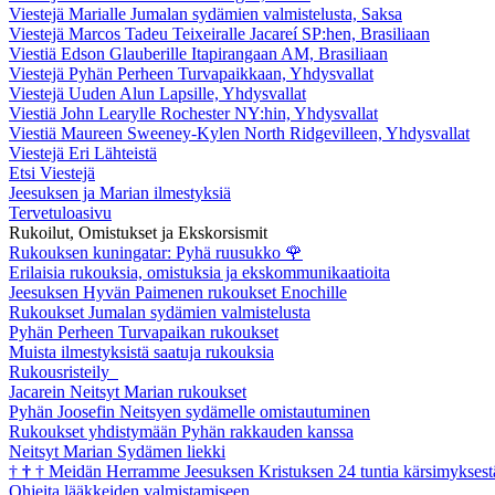
Viestejä Marialle Jumalan sydämien valmistelusta, Saksa
Viestejä Marcos Tadeu Teixeiralle Jacareí SP:hen, Brasiliaan
Viestiä Edson Glauberille Itapirangaan AM, Brasiliaan
Viestejä Pyhän Perheen Turvapaikkaan, Yhdysvallat
Viestejä Uuden Alun Lapsille, Yhdysvallat
Viestiä John Learylle Rochester NY:hin, Yhdysvallat
Viestiä Maureen Sweeney-Kylen North Ridgevilleen, Yhdysvallat
Viestejä Eri Lähteistä
Etsi Viestejä
Jeesuksen ja Marian ilmestyksiä
Tervetuloasivu
Rukoilut, Omistukset ja Ekskorsismit
Rukouksen kuningatar: Pyhä ruusukko
🌹
Erilaisia rukouksia, omistuksia ja ekskommunikaatioita
Jeesuksen Hyvän Paimenen rukoukset Enochille
Rukoukset Jumalan sydämien valmistelusta
Pyhän Perheen Turvapaikan rukoukset
Muista ilmestyksistä saatuja rukouksia
Rukousristeily
Jacarein Neitsyt Marian rukoukset
Pyhän Joosefin Neitsyen sydämelle omistautuminen
Rukoukset yhdistymään Pyhän rakkauden kanssa
Neitsyt Marian Sydämen liekki
†
†
†
Meidän Herramme Jeesuksen Kristuksen 24 tuntia kärsimyksest
Ohjeita lääkkeiden valmistamiseen