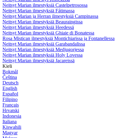
Neitsyt Marian ilmestyksiä Castelpetrosossa
Neitsyt Marian ilmestyksiä Fátimassa
Neitsyt Marian ja Herran ilmestyksiä Campinassa
Neitsyt Marian ilmestyksiä Beauraingissa
Neitsyt Marian ilmestyksiä Heedessä
Neitsyt Marian ilmestyksiä Ghiaie di Bonatessa
Rosa Mistican ilmestyksiä Montichiarissa ja Fontanellessa
Neitsyt Marian ilmestyksiä Garabandalissa
Neitsyt Marian ilmestyksiä Medjugorjessa
Neitsyt Marian ilmestyksiä Holy Lovessa
Neitsyt Marian ilmestyksiä Jacareissä
Kieli
Bokmål
Čeština
Deutsch
English
Español
Filipino
Français
Hrvatski
Indonesia
Italiana
Kiswahili
Magyar