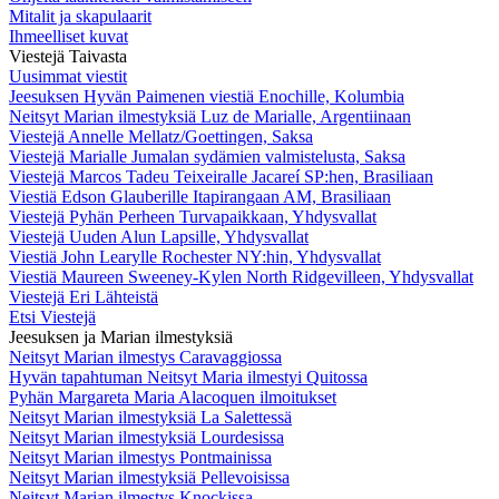
Mitalit ja skapulaarit
Ihmeelliset kuvat
Viestejä Taivasta
Uusimmat viestit
Jeesuksen Hyvän Paimenen viestiä Enochille, Kolumbia
Neitsyt Marian ilmestyksiä Luz de Marialle, Argentiinaan
Viestejä Annelle Mellatz/Goettingen, Saksa
Viestejä Marialle Jumalan sydämien valmistelusta, Saksa
Viestejä Marcos Tadeu Teixeiralle Jacareí SP:hen, Brasiliaan
Viestiä Edson Glauberille Itapirangaan AM, Brasiliaan
Viestejä Pyhän Perheen Turvapaikkaan, Yhdysvallat
Viestejä Uuden Alun Lapsille, Yhdysvallat
Viestiä John Learylle Rochester NY:hin, Yhdysvallat
Viestiä Maureen Sweeney-Kylen North Ridgevilleen, Yhdysvallat
Viestejä Eri Lähteistä
Etsi Viestejä
Jeesuksen ja Marian ilmestyksiä
Neitsyt Marian ilmestys Caravaggiossa
Hyvän tapahtuman Neitsyt Maria ilmestyi Quitossa
Pyhän Margareta Maria Alacoquen ilmoitukset
Neitsyt Marian ilmestyksiä La Salettessä
Neitsyt Marian ilmestyksiä Lourdesissa
Neitsyt Marian ilmestys Pontmainissa
Neitsyt Marian ilmestyksiä Pellevoisissa
Neitsyt Marian ilmestys Knockissa