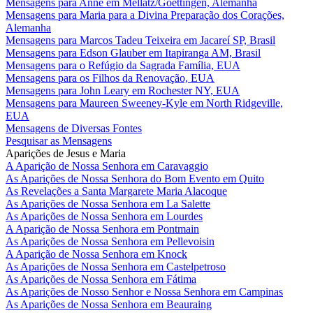
Mensagens para Anne em Mellatz/Goettingen, Alemanha
Mensagens para Maria para a Divina Preparação dos Corações,
Alemanha
Mensagens para Marcos Tadeu Teixeira em Jacareí SP, Brasil
Mensagens para Edson Glauber em Itapiranga AM, Brasil
Mensagens para o Refúgio da Sagrada Família, EUA
Mensagens para os Filhos da Renovação, EUA
Mensagens para John Leary em Rochester NY, EUA
Mensagens para Maureen Sweeney-Kyle em North Ridgeville,
EUA
Mensagens de Diversas Fontes
Pesquisar as Mensagens
Aparições de Jesus e Maria
A Aparição de Nossa Senhora em Caravaggio
As Aparições de Nossa Senhora do Bom Evento em Quito
As Revelações a Santa Margarete Maria Alacoque
As Aparições de Nossa Senhora em La Salette
As Aparições de Nossa Senhora em Lourdes
A Aparição de Nossa Senhora em Pontmain
As Aparições de Nossa Senhora em Pellevoisin
A Aparição de Nossa Senhora em Knock
As Aparições de Nossa Senhora em Castelpetroso
As Aparições de Nossa Senhora em Fátima
As Aparições de Nosso Senhor e Nossa Senhora em Campinas
As Aparições de Nossa Senhora em Beauraing