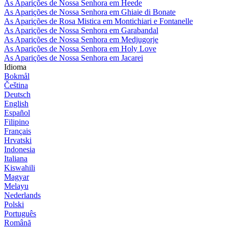
As Aparições de Nossa Senhora em Heede
As Aparições de Nossa Senhora em Ghiaie di Bonate
As Aparições de Rosa Mistica em Montichiari e Fontanelle
As Aparições de Nossa Senhora em Garabandal
As Aparições de Nossa Senhora em Medjugorje
As Aparições de Nossa Senhora em Holy Love
As Aparições de Nossa Senhora em Jacarei
Idioma
Bokmål
Čeština
Deutsch
English
Español
Filipino
Français
Hrvatski
Indonesia
Italiana
Kiswahili
Magyar
Melayu
Nederlands
Polski
Português
Română