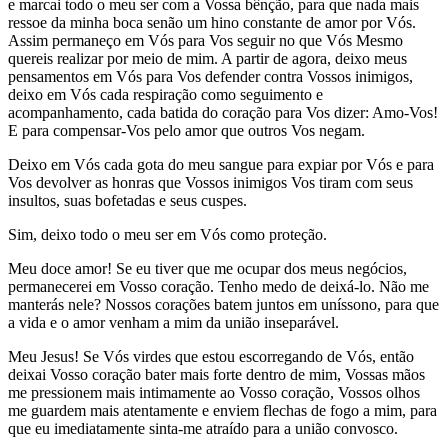
e marcai todo o meu ser com a Vossa bênção, para que nada mais
ressoe da minha boca senão um hino constante de amor por Vós.
Assim permaneço em Vós para Vos seguir no que Vós Mesmo
quereis realizar por meio de mim. A partir de agora, deixo meus
pensamentos em Vós para Vos defender contra Vossos inimigos,
deixo em Vós cada respiração como seguimento e
acompanhamento, cada batida do coração para Vos dizer: Amo-Vos!
E para compensar-Vos pelo amor que outros Vos negam.
Deixo em Vós cada gota do meu sangue para expiar por Vós e para
Vos devolver as honras que Vossos inimigos Vos tiram com seus
insultos, suas bofetadas e seus cuspes.
Sim, deixo todo o meu ser em Vós como proteção.
Meu doce amor! Se eu tiver que me ocupar dos meus negócios,
permanecerei em Vosso coração. Tenho medo de deixá-lo. Não me
manterás nele? Nossos corações batem juntos em uníssono, para que
a vida e o amor venham a mim da união inseparável.
Meu Jesus! Se Vós virdes que estou escorregando de Vós, então
deixai Vosso coração bater mais forte dentro de mim, Vossas mãos
me pressionem mais intimamente ao Vosso coração, Vossos olhos
me guardem mais atentamente e enviem flechas de fogo a mim, para
que eu imediatamente sinta-me atraído para a união convosco.