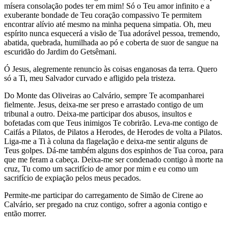
mísera consolação podes ter em mim! Só o Teu amor infinito e a
exuberante bondade de Teu coração compassivo Te permitem
encontrar alívio até mesmo na minha pequena simpatia. Oh, meu
espírito nunca esquecerá a visão de Tua adorável pessoa, tremendo,
abatida, quebrada, humilhada ao pó e coberta de suor de sangue na
escuridão do Jardim do Getsêmani.
Ó Jesus, alegremente renuncio às coisas enganosas da terra. Quero
só a Ti, meu Salvador curvado e afligido pela tristeza.
Do Monte das Oliveiras ao Calvário, sempre Te acompanharei
fielmente. Jesus, deixa-me ser preso e arrastado contigo de um
tribunal a outro. Deixa-me participar dos abusos, insultos e
bofetadas com que Teus inimigos Te cobrirão. Leva-me contigo de
Caifás a Pilatos, de Pilatos a Herodes, de Herodes de volta a Pilatos.
Liga-me a Ti à coluna da flagelação e deixa-me sentir alguns de
Teus golpes. Dá-me também alguns dos espinhos de Tua coroa, para
que me feram a cabeça. Deixa-me ser condenado contigo à morte na
cruz, Tu como um sacrifício de amor por mim e eu como um
sacrifício de expiação pelos meus pecados.
Permite-me participar do carregamento de Simão de Cirene ao
Calvário, ser pregado na cruz contigo, sofrer a agonia contigo e
então morrer.