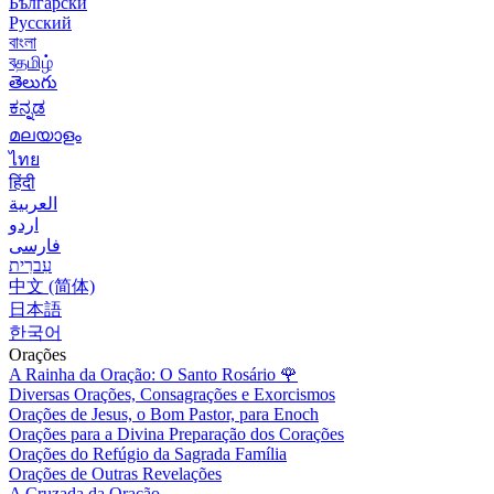
Български
Русский
বাংলা
বதமிழ்
తెలుగు
ಕನ್ನಡ
മലയാളം
ไทย
हिंदी
العربية
اردو
فارسی
עִברִית
中文 (简体)
日本語
한국어
Orações
A Rainha da Oração: O Santo Rosário
🌹
Diversas Orações, Consagrações e Exorcismos
Orações de Jesus, o Bom Pastor, para Enoch
Orações para a Divina Preparação dos Corações
Orações do Refúgio da Sagrada Família
Orações de Outras Revelações
A Cruzada da Oração