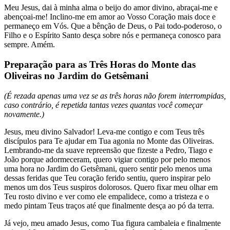
Meu Jesus, dai à minha alma o beijo do amor divino, abraçai-me e
abençoai-me! Inclino-me em amor ao Vosso Coração mais doce e
permaneço em Vós. Que a bênção de Deus, o Pai todo-poderoso, o
Filho e o Espírito Santo desça sobre nós e permaneça conosco para
sempre. Amém.
Preparação para as Três Horas do Monte das
Oliveiras no Jardim do Getsêmani
(É rezada apenas uma vez se as três horas não forem interrompidas,
caso contrário, é repetida tantas vezes quantas você começar
novamente.)
Jesus, meu divino Salvador! Leva-me contigo e com Teus três
discípulos para Te ajudar em Tua agonia no Monte das Oliveiras.
Lembrando-me da suave repreensão que fizeste a Pedro, Tiago e
João porque adormeceram, quero vigiar contigo por pelo menos
uma hora no Jardim do Getsêmani, quero sentir pelo menos uma
dessas feridas que Teu coração ferido sentiu, quero inspirar pelo
menos um dos Teus suspiros dolorosos. Quero fixar meu olhar em
Teu rosto divino e ver como ele empalidece, como a tristeza e o
medo pintam Teus traços até que finalmente desça ao pó da terra.
Já vejo, meu amado Jesus, como Tua figura cambaleia e finalmente