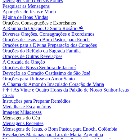
Mensagens de Diversas Fontes
Pesquisar as Mensagens
Aparições de Jesus e Maria
Página de Boas-Vindas
Orações, Consagrações e Exorcismos
A Rainha da Oração: O Santo Rosário
🌹
Diversas Orações, Consagrações e Exorcismos
Orações de Jesus, o Bom Pastor, para Enoch
Orações para a Divina Preparação dos Corações
Orações do Refúgio da Sagrada Família
Orações de Outras Revelações
A Cruzada da Oração
Orações de Nossa Senhora de Jacareí
Devoção ao Coração Castíssimo de São José
Orações para Unir-se ao Amor Santo
A Chama do Amor do Imaculado Coração de Maria
†
†
†
As Vinte e Quatro Horas da Paixão de Nosso Senhor Jesus
Cristo
Instruções para Preparar Remédios
Medalhas e Escapulários
Imagens Milagrosas
Mensagens do Céu
Mensagens Recentes
Mensagens de Jesus, o Bom Pastor, para Enoch, Colômbia
Revelações Marianas para Luz de Maria, Argentina