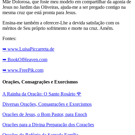
Mãe Dolorosa, que foste meu modelo em compartilhar da agonia de
Jesus no Jardim das Oliveiras, ajuda-me a ser pregado contigo na
mesma cruz que está pronta para Jesus.
Ensina-me também a oferecer-Lhe a devida satisfação com os
méritos de Seu próprio sofrimento e morte na cruz. Amém.
Fontes:
➥ www.LuisaPiccarreta.de
➥ BookOfHeaven.com
➥ www.FreePik.com
Orações, Consagrações e Exorcismos
A Rainha da Oração: O Santo Rosário
🌹
Diversas Orações, Consagrações e Exorcismos
Orações de Jesus, o Bom Pastor, para Enoch
Orações para a Divina Preparação dos Corações
Orações do Refúgio da Sagrada Família