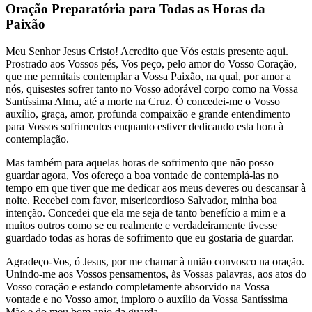
Oração Preparatória para Todas as Horas da
Paixão
Meu Senhor Jesus Cristo! Acredito que Vós estais presente aqui.
Prostrado aos Vossos pés, Vos peço, pelo amor do Vosso Coração,
que me permitais contemplar a Vossa Paixão, na qual, por amor a
nós, quisestes sofrer tanto no Vosso adorável corpo como na Vossa
Santíssima Alma, até a morte na Cruz. Ó concedei-me o Vosso
auxílio, graça, amor, profunda compaixão e grande entendimento
para Vossos sofrimentos enquanto estiver dedicando esta hora à
contemplação.
Mas também para aquelas horas de sofrimento que não posso
guardar agora, Vos ofereço a boa vontade de contemplá-las no
tempo em que tiver que me dedicar aos meus deveres ou descansar à
noite. Recebei com favor, misericordioso Salvador, minha boa
intenção. Concedei que ela me seja de tanto benefício a mim e a
muitos outros como se eu realmente e verdadeiramente tivesse
guardado todas as horas de sofrimento que eu gostaria de guardar.
Agradeço-Vos, ó Jesus, por me chamar à união convosco na oração.
Unindo-me aos Vossos pensamentos, às Vossas palavras, aos atos do
Vosso coração e estando completamente absorvido na Vossa
vontade e no Vosso amor, imploro o auxílio da Vossa Santíssima
Mãe e do meu bom anjo da guarda.