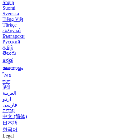
Shqip
Suomi
Svenska
Tiếng Việt
Türkçe
ελληνικά
Български
Русский
தமிழ்
తెలుగు
ಕನ್ನಡ
മലയാളം
ไทย
বাংলা
हिंदी
العربية
اردو
فارسی
עִברִית
中文 (简体)
日本語
한국어
Legal