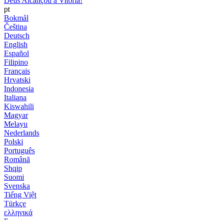
Deus Alcançou a Vitória!
pt
Bokmål
Čeština
Deutsch
English
Español
Filipino
Français
Hrvatski
Indonesia
Italiana
Kiswahili
Magyar
Melayu
Nederlands
Polski
Português
Română
Shqip
Suomi
Svenska
Tiếng Việt
Türkçe
ελληνικά