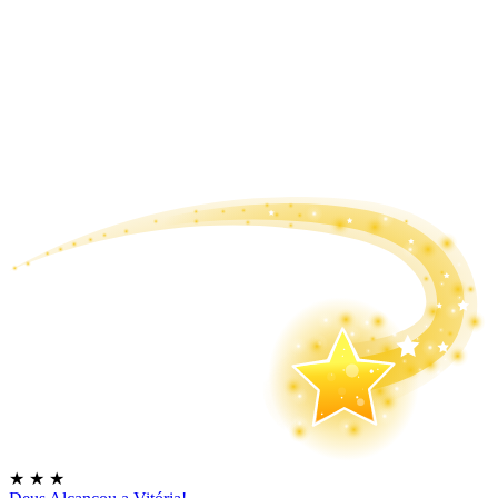
★
★
★