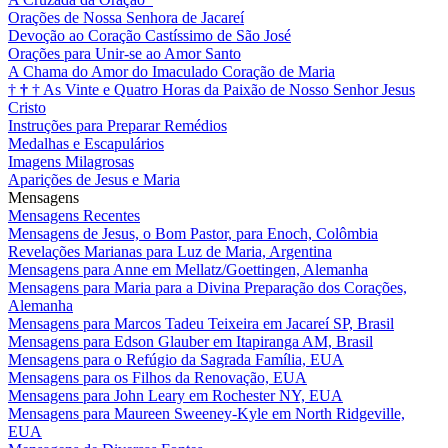
Orações de Nossa Senhora de Jacareí
Devoção ao Coração Castíssimo de São José
Orações para Unir-se ao Amor Santo
A Chama do Amor do Imaculado Coração de Maria
†
†
†
As Vinte e Quatro Horas da Paixão de Nosso Senhor Jesus
Cristo
Instruções para Preparar Remédios
Medalhas e Escapulários
Imagens Milagrosas
Aparições de Jesus e Maria
Mensagens
Mensagens Recentes
Mensagens de Jesus, o Bom Pastor, para Enoch, Colômbia
Revelações Marianas para Luz de Maria, Argentina
Mensagens para Anne em Mellatz/Goettingen, Alemanha
Mensagens para Maria para a Divina Preparação dos Corações,
Alemanha
Mensagens para Marcos Tadeu Teixeira em Jacareí SP, Brasil
Mensagens para Edson Glauber em Itapiranga AM, Brasil
Mensagens para o Refúgio da Sagrada Família, EUA
Mensagens para os Filhos da Renovação, EUA
Mensagens para John Leary em Rochester NY, EUA
Mensagens para Maureen Sweeney-Kyle em North Ridgeville,
EUA