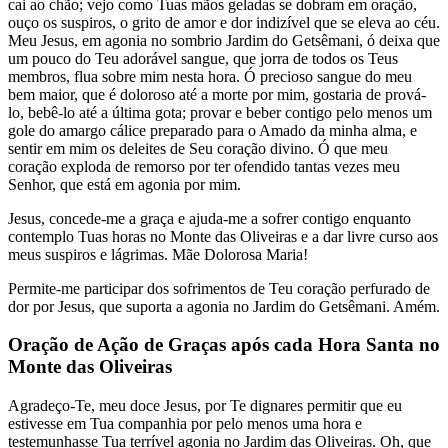
cai ao chão; vejo como Tuas mãos geladas se dobram em oração,
ouço os suspiros, o grito de amor e dor indizível que se eleva ao céu.
Meu Jesus, em agonia no sombrio Jardim do Getsêmani, ó deixa que
um pouco do Teu adorável sangue, que jorra de todos os Teus
membros, flua sobre mim nesta hora. Ó precioso sangue do meu
bem maior, que é doloroso até a morte por mim, gostaria de prová-
lo, bebê-lo até a última gota; provar e beber contigo pelo menos um
gole do amargo cálice preparado para o Amado da minha alma, e
sentir em mim os deleites de Seu coração divino. Ó que meu
coração exploda de remorso por ter ofendido tantas vezes meu
Senhor, que está em agonia por mim.
Jesus, concede-me a graça e ajuda-me a sofrer contigo enquanto
contemplo Tuas horas no Monte das Oliveiras e a dar livre curso aos
meus suspiros e lágrimas. Mãe Dolorosa Maria!
Permite-me participar dos sofrimentos de Teu coração perfurado de
dor por Jesus, que suporta a agonia no Jardim do Getsêmani. Amém.
Oração de Ação de Graças após cada Hora Santa no
Monte das Oliveiras
Agradeço-Te, meu doce Jesus, por Te dignares permitir que eu
estivesse em Tua companhia por pelo menos uma hora e
testemunhasse Tua terrível agonia no Jardim das Oliveiras. Oh, que