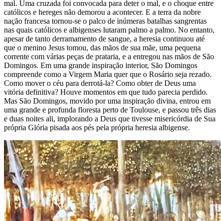
mal. Uma cruzada foi convocada para deter o mal, e o choque entre
católicos e hereges não demorou a acontecer. E a terra da nobre
nação francesa tornou-se o palco de inúmeras batalhas sangrentas
nas quais católicos e albigenses lutaram palmo a palmo. No entanto,
apesar de tanto derramamento de sangue, a heresia continuou até
que o menino Jesus tomou, das mãos de sua mãe, uma pequena
corrente com várias peças de prataria, e a entregou nas mãos de São
Domingos. Em uma grande inspiração interior, São Domingos
compreende como a Virgem Maria quer que o Rosário seja rezado.
Como mover o céu para derrotá-la? Como obter de Deus uma
vitória definitiva? Houve momentos em que tudo parecia perdido.
Mas São Domingos, movido por uma inspiração divina, entrou em
uma grande e profunda floresta perto de Toulouse, e passou três dias
e duas noites ali, implorando a Deus que tivesse misericórdia de Sua
própria Glória pisada aos pés pela própria heresia albigense.