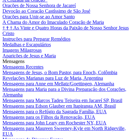
Orações de Nossa Senhora de Jacareí
Devoção ao Coração Castíssimo de São José
Orações para Unir-se ao Amor Santo
A Chama do Amor do Imaculado Coração de Maria
†
†
†
As Vinte e Quatro Horas da Paixão de Nosso Senhor Jesus
Cristo
Instruções para Preparar Remédios
Medalhas e Escapulários
Imagens Milagrosas
Aparições de Jesus e Maria
Mensagens
Mensagens Recentes
Mensagens de Jesus, o Bom Pastor, para Enoch, Colômbia
Revelações Marianas para Luz de Maria, Argentina
Mensagens para Anne em Mellatz/Goettingen, Alemanha
Mensagens para Maria para a Divina Preparação dos Corações,
Alemanha
Mensagens para Marcos Tadeu Teixeira em Jacareí SP, Brasil
Mensagens para Edson Glauber em Itapiranga AM, Brasil
Mensagens para o Refúgio da Sagrada Família, EUA
Mensagens para os Filhos da Renovação, EUA
Mensagens para John Leary em Rochester NY, EUA
Mensagens para Maureen Sweeney-Kyle em North Ridgeville,
EUA