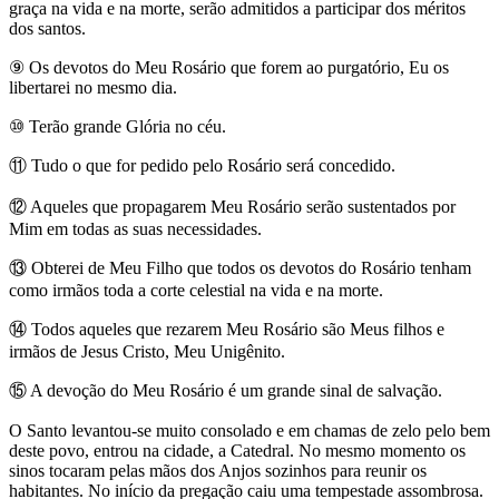
graça na vida e na morte, serão admitidos a participar dos méritos
dos santos.
⑨
Os devotos do Meu Rosário que forem ao purgatório, Eu os
libertarei no mesmo dia.
⑩
Terão grande Glória no céu.
⑪
Tudo o que for pedido pelo Rosário será concedido.
⑫
Aqueles que propagarem Meu Rosário serão sustentados por
Mim em todas as suas necessidades.
⑬
Obterei de Meu Filho que todos os devotos do Rosário tenham
como irmãos toda a corte celestial na vida e na morte.
⑭
Todos aqueles que rezarem Meu Rosário são Meus filhos e
irmãos de Jesus Cristo, Meu Unigênito.
⑮
A devoção do Meu Rosário é um grande sinal de salvação.
O Santo levantou-se muito consolado e em chamas de zelo pelo bem
deste povo, entrou na cidade, a Catedral. No mesmo momento os
sinos tocaram pelas mãos dos Anjos sozinhos para reunir os
habitantes. No início da pregação caiu uma tempestade assombrosa.