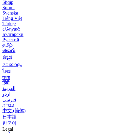
Shqip
Suomi
Svenska
Tiếng Việt
Türkçe
ελληνικά
Български
Русский
தமிழ்
తెలుగు
ಕನ್ನಡ
മലയാളം
ไทย
বাংলা
हिंदी
العربية
اردو
فارسی
עִברִית
中文 (简体)
日本語
한국어
Legal