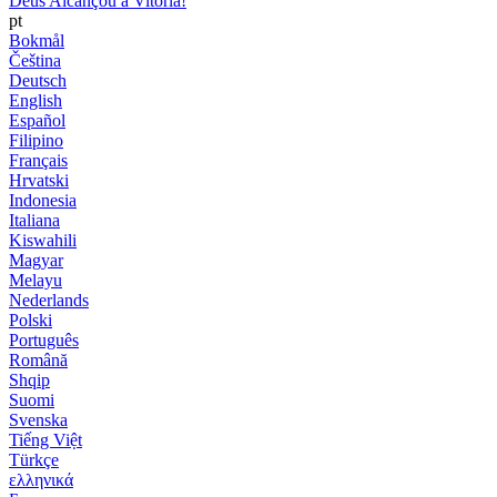
Deus Alcançou a Vitória!
pt
Bokmål
Čeština
Deutsch
English
Español
Filipino
Français
Hrvatski
Indonesia
Italiana
Kiswahili
Magyar
Melayu
Nederlands
Polski
Português
Română
Shqip
Suomi
Svenska
Tiếng Việt
Türkçe
ελληνικά