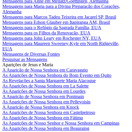
Mensagens para Anne em Mellatz/Goettingen, Alemanha
Mensagens para Maria para a Divina Preparação dos Corações,
Alemanha
Mensagens para Marcos Tadeu Teixeira em Jacareí SP, Brasil
Mensagens para Edson Glauber em Itapiranga AM, Brasil
Mensagens para o Refúgio da Sagrada Família, EUA
Mensagens para os Filhos da Renovação, EUA
Mensagens para John Leary em Rochester NY, EUA
Mensagens para Maureen Sweeney-Kyle em North Ridgeville,
EUA
Mensagens de Diversas Fontes
Pesquisar as Mensagens
Aparições de Jesus e Maria
A Aparição de Nossa Senhora em Caravaggio
As Aparições de Nossa Senhora do Bom Evento em Quito
As Revelações a Santa Margarete Maria Alacoque
As Aparições de Nossa Senhora em La Salette
As Aparições de Nossa Senhora em Lourdes
A Aparição de Nossa Senhora em Pontmain
As Aparições de Nossa Senhora em Pellevoisin
A Aparição de Nossa Senhora em Knock
As Aparições de Nossa Senhora em Castelpetroso
As Aparições de Nossa Senhora em Fátima
As Aparições de Nosso Senhor e Nossa Senhora em Campinas
As Aparições de Nossa Senhora em Beauraing