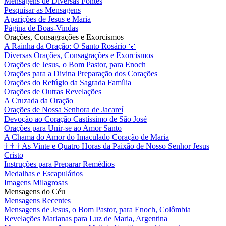
Mensagens de Diversas Fontes
Pesquisar as Mensagens
Aparições de Jesus e Maria
Página de Boas-Vindas
Orações, Consagrações e Exorcismos
A Rainha da Oração: O Santo Rosário
🌹
Diversas Orações, Consagrações e Exorcismos
Orações de Jesus, o Bom Pastor, para Enoch
Orações para a Divina Preparação dos Corações
Orações do Refúgio da Sagrada Família
Orações de Outras Revelações
A Cruzada da Oração
Orações de Nossa Senhora de Jacareí
Devoção ao Coração Castíssimo de São José
Orações para Unir-se ao Amor Santo
A Chama do Amor do Imaculado Coração de Maria
†
†
†
As Vinte e Quatro Horas da Paixão de Nosso Senhor Jesus
Cristo
Instruções para Preparar Remédios
Medalhas e Escapulários
Imagens Milagrosas
Mensagens do Céu
Mensagens Recentes
Mensagens de Jesus, o Bom Pastor, para Enoch, Colômbia
Revelações Marianas para Luz de Maria, Argentina