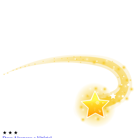
★
★
★