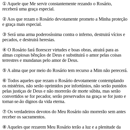
①
Aquele que Me servir constantemente rezando o Rosário,
receberá uma graça especial.
②
Aos que rezam o Rosário devotamente prometo a Minha proteção
e graça mais especial.
③
Será uma arma poderosíssima contra o inferno, destruirá vícios e
pecados, e destruirá heresias.
④
O Rosário fará florescer virtudes e boas obras, atrairá para as
almas copiosas bênçãos de Deus e substituirá o amor pelas coisas
terrestres e mundanas pelo amor de Deus.
⑤
A alma que por meio do Rosário tem recurso a Mim não perecerá.
⑥
Todos aqueles que rezam o Rosário devotamente contemplando
os mistérios, não serão oprimidos por infortúnios, não serão punidos
pelas justiças de Deus e não morrerão de morte súbita, mas serão
convertidos se for pecador, serão preservados na graça se for justo e
tornar-se-ão dignos da vida eterna.
⑦
Os verdadeiros devotos do Meu Rosário não morrerão sem antes
receber os sacramentos.
⑧
Aqueles que rezarem Meu Rosário terão a luz e a plenitude da