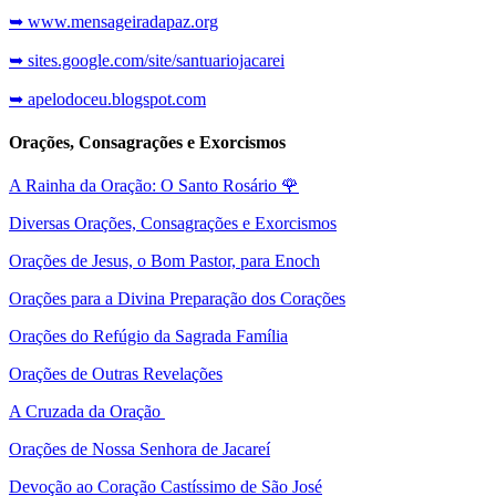
➥ www.mensageiradapaz.org
➥ sites.google.com/site/santuariojacarei
➥ apelodoceu.blogspot.com
Orações, Consagrações e Exorcismos
A Rainha da Oração: O Santo Rosário
🌹
Diversas Orações, Consagrações e Exorcismos
Orações de Jesus, o Bom Pastor, para Enoch
Orações para a Divina Preparação dos Corações
Orações do Refúgio da Sagrada Família
Orações de Outras Revelações
A Cruzada da Oração
Orações de Nossa Senhora de Jacareí
Devoção ao Coração Castíssimo de São José