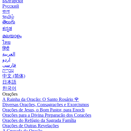
Български
Русский
বাংলা
বதமிழ்
తెలుగు
ಕನ್ನಡ
മലയാളം
ไทย
हिंदी
العربية
اردو
فارسی
עִברִית
中文 (简体)
日本語
한국어
Orações
A Rainha da Oração: O Santo Rosário
🌹
Diversas Orações, Consagrações e Exorcismos
Orações de Jesus, o Bom Pastor, para Enoch
Orações para a Divina Preparação dos Corações
Orações do Refúgio da Sagrada Família
Orações de Outras Revelações
A Cruzada da Oração