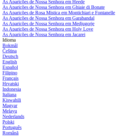
As Aparições de Nossa Senhora em Heede
As Aparições de Nossa Senhora em Ghiaie di Bonate
As Aparições de Rosa Mistica em Montichiari e Fontanelle
As Aparições de Nossa Senhora em Garabandal
As Aparições de Nossa Senhora em Medjugorje
As Aparições de Nossa Senhora em Holy Love
As Aparições de Nossa Senhora em Jacarei
Idioma
Bokmål
Čeština
Deutsch
English
Español
Filipino
Français
Hrvatski
Indonesia
Italiana
Kiswahili
Magyar
Melayu
Nederlands
Polski
Português
Română