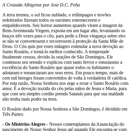
A Cruzada Albigense por Jose D.C. Peña
A terra tremeu, o sol ficou nublado, e relâmpagos e trovões
redobrados fizeram todos os ouvintes estremecerem e
empalidecerem. Seu horror aumentou quando viram a imagem da
Bem-Aventurada Virgem, exposta em um lugar alto, levantando os
braços três vezes para o céu, para pedir a Deus vingança sobre eles
se não se convertessem e recorressem à proteção da Santa Mãe de
Deus. O Céu quis por esses milagres estimular a nova devoção ao
Santo Rosário, e torná-lo melhor conhecido. A tempestade
finalmente cessou, devido às orações de São Domingos. Ele
continuou seu sermão e explicou com tanto fervor e entusiasmo a
excelência do Santo Rosário que quase todos os habitantes o
adotaram e renunciaram aos seus erros. Em pouco tempo, mais de
cem mil hereges foram convertidos de volta à verdadeira fé católica.
Por esta razão, Nossa Senhora nos urge a rezar o Santo Rosário com
amor. É a devoção trazida do céu pelas mãos de Jesus e Maria, para
que com seu simples cordão prenda Satanás para que sua maldade
não tenha mais poder na terra.
O Rosário dado por Nossa Senhora a São Domingos, é dividido em
Três Partes:
- Os Mistérios Alegres -
Nesses contemplamos da Anunciação do
nascimento de Nosso Senhor Jesus até quando Ele encontra-se com