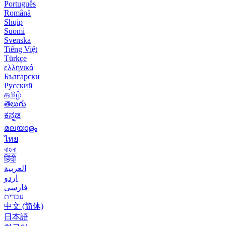
Português
Română
Shqip
Suomi
Svenska
Tiếng Việt
Türkçe
ελληνικά
Български
Русский
தமிழ்
తెలుగు
ಕನ್ನಡ
മലയാളം
ไทย
বাংলা
हिंदी
العربية
اردو
فارسی
עִברִית
中文 (简体)
日本語