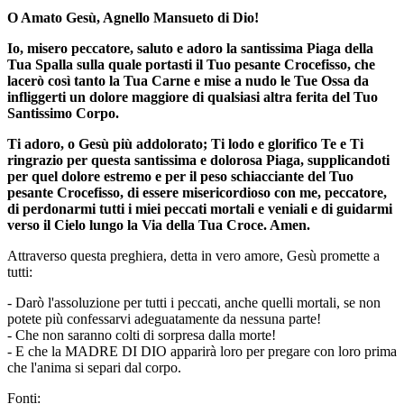
O Amato Gesù, Agnello Mansueto di Dio!
Io, misero peccatore, saluto e adoro la santissima Piaga della
Tua Spalla sulla quale portasti il Tuo pesante Crocefisso, che
lacerò così tanto la Tua Carne e mise a nudo le Tue Ossa da
infliggerti un dolore maggiore di qualsiasi altra ferita del Tuo
Santissimo Corpo.
Ti adoro, o Gesù più addolorato; Ti lodo e glorifico Te e Ti
ringrazio per questa santissima e dolorosa Piaga, supplicandoti
per quel dolore estremo e per il peso schiacciante del Tuo
pesante Crocefisso, di essere misericordioso con me, peccatore,
di perdonarmi tutti i miei peccati mortali e veniali e di guidarmi
verso il Cielo lungo la Via della Tua Croce. Amen.
Attraverso questa preghiera, detta in vero amore, Gesù promette a
tutti:
- Darò l'assoluzione per tutti i peccati, anche quelli mortali, se non
potete più confessarvi adeguatamente da nessuna parte!
- Che non saranno colti di sorpresa dalla morte!
- E che la MADRE DI DIO apparirà loro per pregare con loro prima
che l'anima si separi dal corpo.
Fonti: