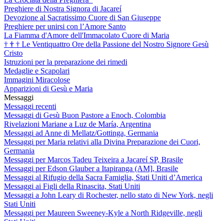
Preghiere di Nostra Signora di Jacareí
Devozione al Sacratissimo Cuore di San Giuseppe
Preghiere per unirsi con l’Amore Santo
La Fiamma d'Amore dell'Immacolato Cuore di Maria
†
†
†
Le Ventiquattro Ore della Passione del Nostro Signore Gesù
Cristo
Istruzioni per la preparazione dei rimedi
Medaglie e Scapolari
Immagini Miracolose
Apparizioni di Gesù e Maria
Messaggi
Messaggi recenti
Messaggi di Gesù Buon Pastore a Enoch, Colombia
Rivelazioni Mariane a Luz de María, Argentina
Messaggi ad Anne di Mellatz/Gottinga, Germania
Messaggi per Maria relativi alla Divina Preparazione dei Cuori,
Germania
Messaggi per Marcos Tadeu Teixeira a Jacareí SP, Brasile
Messaggi per Edson Glauber a Itapiranga (AM], Brasile
Messaggi al Rifugio della Sacra Famiglia, Stati Uniti d’America
Messaggi ai Figli della Rinascita, Stati Uniti
Messaggi a John Leary di Rochester, nello stato di New York, negli
Stati Uniti
Messaggi per Maureen Sweeney-Kyle a North Ridgeville, negli