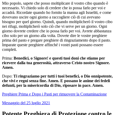
Mio popolo, sapete che posso moltiplicare il vostro cibo quando è
necessario. Vi chiedo solo di credere che io possa farlo per voi e
accadrà. Ricordate quando ho fornito la manna agli Israeliti, e come
dovevano uscire ogni giorno a raccogliere ciò di cui avevano
bisogno per quel giorno. Quindi, quando moltiplicherò il vostro cibo
nei rifugi, moltiplicherò solo ciò che vi serve per un giorno. Ogni
giorno dovrete credere che io possa farlo per voi. Avrete abbastanza
cibo solo per un giorno alla volta. Dovete dire le vostre preghiere
prima del pasto e pregare preghiere di ringraziamento dopo il pasto.
Imparate queste preghiere affinché i vostri pasti possano essere
completi.
Prima:
Benedici, o Signore! e questi tuoi doni che stiamo per
ricevere dalla tua generosità, attraverso Cristo nostro Signore.
Amen.
Dopo:
Ti ringraziamo per tutti i tuoi benefici, o Dio onnipotente,
che vivi e regni senza fine. Amen. E possano le anime dei fedeli
defunti, per la misericordia di Dio, riposare in pace. Amen.
Preghiere Prima e Dopo i Pasti per rimuovere la Contaminazione
Messaggio del 25 luglio 2021
Potente Preghiera di Protezione contro le