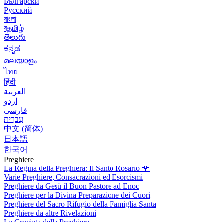
Български
Русский
বাংলা
বதமிழ்
తెలుగు
ಕನ್ನಡ
മലയാളം
ไทย
हिंदी
العربية
اردو
فارسی
עִברִית
中文 (简体)
日本語
한국어
Preghiere
La Regina della Preghiera: Il Santo Rosario
🌹
Varie Preghiere, Consacrazioni ed Esorcismi
Preghiere da Gesù il Buon Pastore ad Enoc
Preghiere per la Divina Preparazione dei Cuori
Preghiere del Sacro Rifugio della Famiglia Santa
Preghiere da altre Rivelazioni
La Crociata della Preghiera