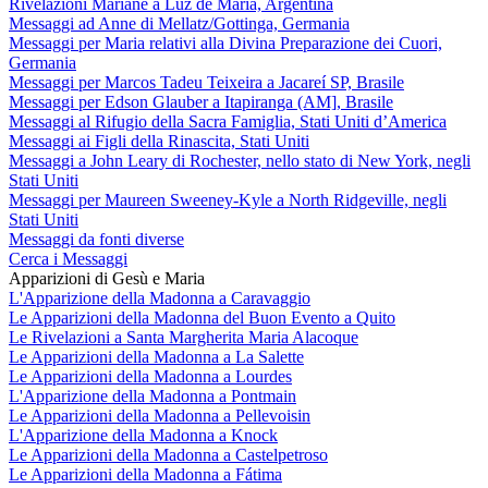
Rivelazioni Mariane a Luz de María, Argentina
Messaggi ad Anne di Mellatz/Gottinga, Germania
Messaggi per Maria relativi alla Divina Preparazione dei Cuori,
Germania
Messaggi per Marcos Tadeu Teixeira a Jacareí SP, Brasile
Messaggi per Edson Glauber a Itapiranga (AM], Brasile
Messaggi al Rifugio della Sacra Famiglia, Stati Uniti d’America
Messaggi ai Figli della Rinascita, Stati Uniti
Messaggi a John Leary di Rochester, nello stato di New York, negli
Stati Uniti
Messaggi per Maureen Sweeney-Kyle a North Ridgeville, negli
Stati Uniti
Messaggi da fonti diverse
Cerca i Messaggi
Apparizioni di Gesù e Maria
L'Apparizione della Madonna a Caravaggio
Le Apparizioni della Madonna del Buon Evento a Quito
Le Rivelazioni a Santa Margherita Maria Alacoque
Le Apparizioni della Madonna a La Salette
Le Apparizioni della Madonna a Lourdes
L'Apparizione della Madonna a Pontmain
Le Apparizioni della Madonna a Pellevoisin
L'Apparizione della Madonna a Knock
Le Apparizioni della Madonna a Castelpetroso
Le Apparizioni della Madonna a Fátima