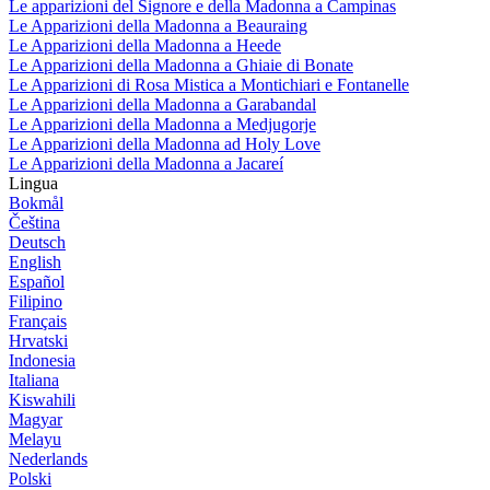
Le apparizioni del Signore e della Madonna a Campinas
Le Apparizioni della Madonna a Beauraing
Le Apparizioni della Madonna a Heede
Le Apparizioni della Madonna a Ghiaie di Bonate
Le Apparizioni di Rosa Mistica a Montichiari e Fontanelle
Le Apparizioni della Madonna a Garabandal
Le Apparizioni della Madonna a Medjugorje
Le Apparizioni della Madonna ad Holy Love
Le Apparizioni della Madonna a Jacareí
Lingua
Bokmål
Čeština
Deutsch
English
Español
Filipino
Français
Hrvatski
Indonesia
Italiana
Kiswahili
Magyar
Melayu
Nederlands
Polski