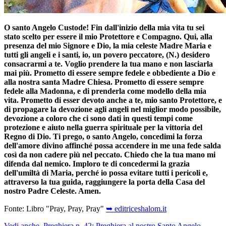
O santo Angelo Custode! Fin dall'inizio della mia vita tu sei
stato scelto per essere il mio Protettore e Compagno. Qui, alla
presenza del mio Signore e Dio, la mia celeste Madre Maria e
tutti gli angeli e i santi, io, un povero peccatore, (N.) desidero
consacrarmi a te. Voglio prendere la tua mano e non lasciarla
mai più. Prometto di essere sempre fedele e obbediente a Dio e
alla nostra santa Madre Chiesa. Prometto di essere sempre
fedele alla Madonna, e di prenderla come modello della mia
vita. Prometto di esser devoto anche a te, mio santo Protettore, e
di propagare la devozione agli angeli nel miglior modo possibile,
devozione a coloro che ci sono dati in questi tempi come
protezione e aiuto nella guerra spirituale per la vittoria del
Regno di Dio. Ti prego, o santo Angelo, concedimi la forza
dell'amore divino affinché possa accendere in me una fede salda
così da non cadere più nel peccato. Chiedo che la tua mano mi
difenda dal nemico. Imploro te di concedermi la grazia
dell'umiltà di Maria, perché io possa evitare tutti i pericoli e,
attraverso la tua guida, raggiungere la porta della Casa del
nostro Padre Celeste. Amen.
Fonte: Libro "Pray, Pray, Pray"
➥ editriceshalom.it
Vedi anche, Preghiera n. 42: Preghiera al nostro Santo Angelo