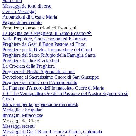
Stati Uniti
Messaggi da fonti diverse
Cerca i Messaggi
Apparizioni di Gesù e Maria
Pagina di benvenuto
Preghiere, Consacrazioni ed Esorcismi
La Regina della Preghiera: Il Santo Rosario
🌹
Varie Preghiere, Consacrazioni ed Esorcismi
Preghiere da Gesù il Buon Pastore ad Enoc
Preghiere per la Divina Preparazione dei Cuori
Preghiere del Sacro Rifugio della Famiglia Santa
Preghiere da altre Rivelazioni
La Crociata della Preghiera
Preghiere di Nostra Signora di Jacareí
Devozione al Sacratissimo Cuore di San Giuseppe
Preghiere per unirsi con l’Amore Santo
La Fiamma d'Amore dell'Immacolato Cuore di Maria
†
†
†
Le Ventiquattro Ore della Passione del Nostro Signore Gesù
Cristo
Istruzioni per la preparazione dei rimedi
Medaglie e Scapolari
Immagini Miracolose
Messaggi dal Cielo
Messaggi recenti
Messaggi di Gesù Buon Pastore a Enoch, Colombia