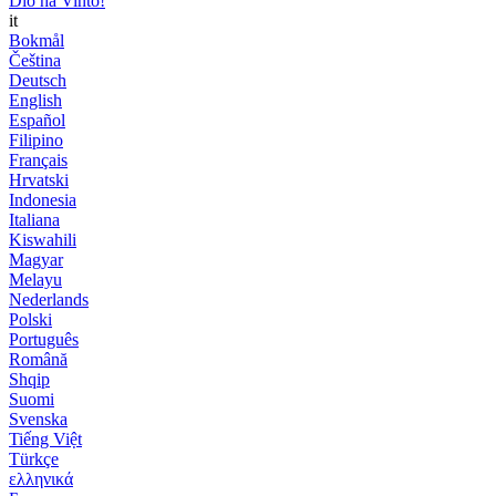
Dio ha Vinto!
it
Bokmål
Čeština
Deutsch
English
Español
Filipino
Français
Hrvatski
Indonesia
Italiana
Kiswahili
Magyar
Melayu
Nederlands
Polski
Português
Română
Shqip
Suomi
Svenska
Tiếng Việt
Türkçe
ελληνικά