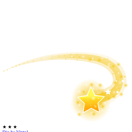
★
★
★